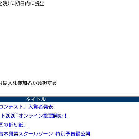
化院)に期日内に提出
用は入札参加者が負担する
タイトル
コンテスト」入賞者発表
テスト2020~オンライン投票開始！
国の折り紙」
吉本興業スクールゾーン 特別予告編公開