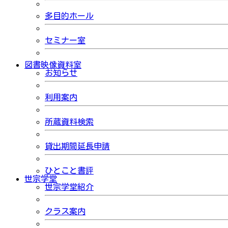
多目的ホール
セミナー室
図書映像資料室
お知らせ
利用案内
所蔵資料検索
貸出期間延長申請
ひとこと書評
世宗学堂
世宗学堂紹介
クラス案内