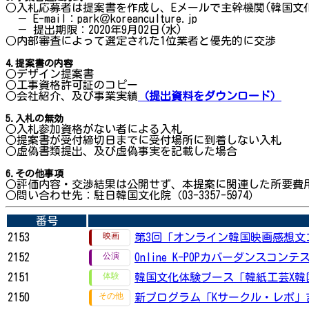
○入札応募者は提案書を作成し、Eメールで主幹機関(韓国文
－ E-mail：park＠koreanculture.jp
－ 提出期限：2020年9月02日(水)
○内部審査によって選定された1位業者と優先的に交渉
4.提案書の内容
○デザイン提案書
○工事資格許可証のコピー
○会社紹介、及び事業実績
（提出資料をダウンロード）
5.入札の無効
○入札参加資格がない者による入札
○提案書が受付締切日までに受付場所に到着しない入札
○虚偽書類提出、及び虚偽事実を記載した場合
6.その他事項
○評価内容・交渉結果は公開せず、本提案に関連した所要費
○問い合わせ先：駐日韓国文化院（03-3357-5974）
番号
2153
第3回「オンライン韓国映画感想文
2152
Online K-POPカバーダンスコン
2151
韓国文化体験ブース「韓紙工芸X韓
2150
新プログラム「Kサークル・レポ」