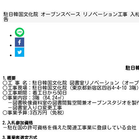
駐日韓国文化院 オープンスペース リノベーション工事 入
告
駐日
1.概要
○工 事 名：駐日韓国文化院 図書室リノベーション（オー
○工事現場：駐日韓国文化院（東京都新宿区四谷4-4-10 3階
○工事期間：着工日から50日
○事業内容：3階（84.24㎡）
－図書映像資料室の図書閲覧空間兼オープンスタジオを製
－図書室入り口変更工事
○事業予算:3百万円（免税）
2.入札参加資格
－駐在国の許可資格を備えた関連工事業に登録している会社
3.事業者選定方式