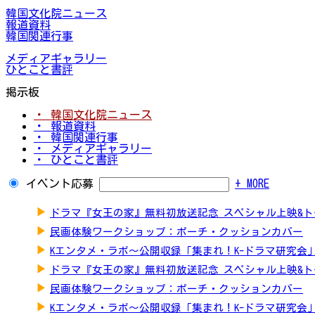
韓国文化院ニュース
報道資料
韓国関連行事
メディアギャラリー
ひとこと書評
掲示板
・ 韓国文化院ニュース
・ 報道資料
・ 韓国関連行事
・ メディアギャラリー
・ ひとこと書評
イベント応募
+ MORE
▶
ドラマ『女王の家』無料初放送記念 スペシャル上映&
▶
民画体験ワークショップ：ポーチ・クッションカバー
▶
Kエンタメ・ラボ～公開収録「集まれ！K-ドラマ研究会
▶
ドラマ『女王の家』無料初放送記念 スペシャル上映&
▶
民画体験ワークショップ：ポーチ・クッションカバー
▶
Kエンタメ・ラボ～公開収録「集まれ！K-ドラマ研究会