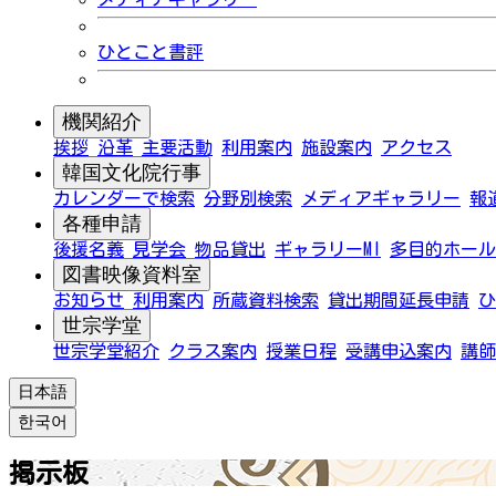
ひとこと書評
機関紹介
挨拶
沿革
主要活動
利用案内
施設案内
アクセス
韓国文化院行事
カレンダーで検索
分野別検索
メディアギャラリー
報
各種申請
後援名義
見学会
物品貸出
ギャラリーMI
多目的ホール
図書映像資料室
お知らせ
利用案内
所蔵資料検索
貸出期間延長申請
ひ
世宗学堂
世宗学堂紹介
クラス案内
授業日程
受講申込案内
講師
日本語
한국어
掲示板