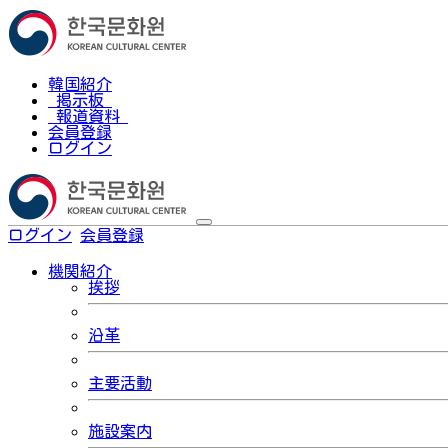
韓国紹介
掲示板
報道資料
会員登録
ログイン
ログイン
会員登録
한국어
機関紹介
挨拶
沿革
主要活動
施設案内