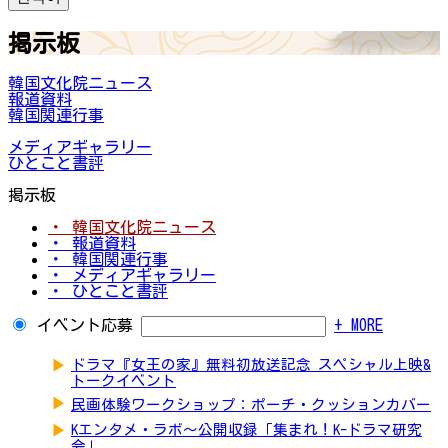
掲示板
韓国文化院ニュース
報道資料
韓国関連行事
メディアギャラリー
ひとこと書評
掲示板
・ 韓国文化院ニュース
・ 報道資料
・ 韓国関連行事
・ メディアギャラリー
・ ひとこと書評
イベント応募
+ MORE
▶
ドラマ『女王の家』無料初放送記念 スペシャル上映&
トークイベント
▶
民画体験ワークショップ：ポーチ・クッションカバー
▶
Kエンタメ・ラボ～公開収録「集まれ！K-ドラマ研究
会」