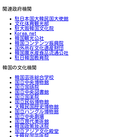
関連政府機関
駐日本国大韓民国大使館
文化体育観光部
駐大阪韓国文化院
Korea.net
韓国観光公社
韓国コンテンツ振興院
国外所在文化遺産財団
韓国農水産食品流通公社
駐日韓国教育院
韓国の文化機関
韓国芸術総合学校
国立中央博物館
国立国語院
国立中央図書館
国立国楽院
国立民俗博物館
大韓民国歴史博物館
国立ハングル博物館
国立中央劇場
国立現代美術館
韓国政策放送院
国立アジア文化殿堂
大韓民国芸術院