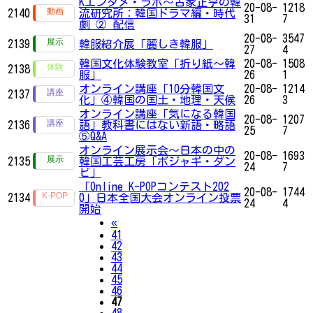
Kエンタメ・ラボ～古家正亨の韓
20-08-
1218
2140
流研究所：韓国ドラマ編・時代
31
7
劇 ② 配信
20-08-
3547
2139
韓服紹介展「麗しき韓服」
27
4
韓国文化体験教室「折り紙〜韓
20-08-
1508
2138
服」
26
1
オンライン講座「10分韓国文
20-08-
1214
2137
化」④韓国の国土・地理・天候
26
3
オンライン講座「気になる韓国
20-08-
1207
2136
語」教科書にはない新語・略語
25
7
⑤Q&A
オンライン展示会〜日本の中の
20-08-
1693
2135
韓国工芸工房「ボジャギ・ダン
24
7
ビ」
「Online K-POPコンテスト202
20-08-
1744
2134
0」日本全国大会オンライン投票
24
4
開始
Previous
«
41
42
43
44
45
46
47
48