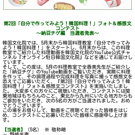
第2回「自分で作ってみよう！韓国料理！」フォト＆感想文
コンテスト
～納豆チゲ編 当選者発表～
韓国文化院では、5月末から韓国料理教室「自分で作ってみ
よう！韓国料理！」をスタートし、6月末からは、この料理
教室でご紹介した料理動画を韓国文化院のYouTube公式チャ
ンネル『オンライン駐日韓国文化院』などを通じてお届けし
ています。
そして、この度は、5月の料理教室で全香美先生がご紹介し
た「納豆チゲ」のYouTube動画をご覧いただき、実際に料理
を作って、その調理過程や完成料理を写真に撮って感想文を
添えてご応募いただく、『第2回「自分で作ってみよう！韓
国料理！」フォト＆感想文コンテスト』を実施いたしまし
た。 大変多くの方々にご視聴いただき、コンテストには関
東地域はもちろんのこと、東北から九州にいたる地方からも
ご参加をいただき、次の5名の方がご当選されました。おめ
でとうございます。
この場をお借りして、動画をご視聴くださった皆様をはじ
め、コンテストにご応募いただいた皆様に感謝申し上げま
す。
（5名） ※ 敬称略
【当選者】
－ 野崎光恵