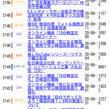
20-09-
1268
2150
ポ」吉本興業スクールゾーン 特
14
5
別予告編公開
Kエンタメ・ラボ～古家正亨の韓
20-09-
1127
2149
流研究所：K-POP応援グッズ自慢
13
3
① 配信
第3回 韓国料理 フォト＆感想文
20-09-
1049
2148
コンテスト当選者発表
11
2
オンライン講座「10分韓国文
20-09-
1057
2147
化」Q&Aコーナー
09
9
オンライン講座「気になる韓国
20-09-
1356
2146
語」規則で学ぶ韓国語発音② 濃
08
7
音化
推しYouTuberシリーズ〜ツマス
20-09-
1555
2145
マ編②配信
04
2
駐日韓国文化院 オープンスペー
20-09-
2144
ス リノベーション工事 入札公
9001
03
告（2次）
オンライン講座「10分韓国文
20-09-
1372
2143
化」⑤韓国の軍隊
02
5
オンライン講座「気になる韓国
20-09-
1423
2142
語」規則で学ぶ韓国語発音① 濃
01
2
音化
韓国料理教室「自分で作ってみ
20-08-
1227
2141
よう！韓国料理！」9月の教室に
31
9
ついて