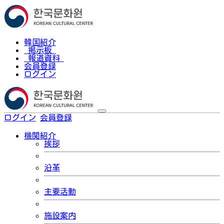
韓国紹介
掲示板
報道資料
会員登録
ログイン
ログイン
会員登録
한국어
機関紹介
挨拶
沿革
主要活動
施設案内