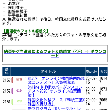
－ 池本容
－ 佐川雅子
－ 加藤由規子
－ 平手亜紀世
※ 当選された皆様には後日、韓国文化賞品をお届けいたし
ます。
【当選者のフォト＆感想文】
第2回コンテストで当選された方々のフォト＆感想文をご紹
介します。
納豆チゲ当選者によるフォト＆感想文（PDF）⇒ ダウンロ
ード
番
タイトル
掲示日
照会
号
第3回「オンライン韓国映画感想
20-09-
1614
2153
文コンテスト」入賞者発表
15
7
Online K-POPカバーダンスコン
20-09-
1873
2152
テスト2020~オンライン投票開
14
0
始！
韓国文化体験ブース「韓紙工芸X
20-09-
2065
2151
韓国の折り紙」
14
3
新プログラム「Kサークル・レ