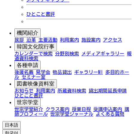
ひとこと書評
機関紹介
挨拶
沿革
主要活動
利用案内
施設案内
アクセス
韓国文化院行事
カレンダーで検索
分野別検索
メディアギャラリー
報
道資料検索
各種申請
後援名義
見学会
物品貸出
ギャラリーMI
多目的ホー
ル
セミナー室
図書映像資料室
お知らせ
利用案内
所蔵資料検索
貸出期間延長申請
ひとこと書評
世宗学堂
世宗学堂紹介
クラス案内
授業日程
受講申込案内
講
師プロフィール
世宗学堂ジャーナル
よくある質問
日本語
한국어