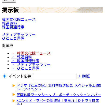
掲示板
韓国文化院ニュース
報道資料
韓国関連行事
メディアギャラリー
ひとこと書評
掲示板
・ 韓国文化院ニュース
・ 報道資料
・ 韓国関連行事
・ メディアギャラリー
・ ひとこと書評
イベント応募
+ MORE
▶
ドラマ『女王の家』無料初放送記念 スペシャル上映&
トークイベント
▶
民画体験ワークショップ：ポーチ・クッションカバー
▶
Kエンタメ・ラボ～公開収録「集まれ！K-ドラマ研究
会」