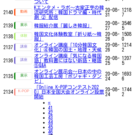
ついて
Kエンタメ・ラボ～古家正亨の韓
20-08-
1218
2140
流研究所：韓国ドラマ編・時代
31
7
劇 ② 配信
20-08-
3546
2139
韓服紹介展「麗しき韓服」
27
5
韓国文化体験教室「折り紙〜韓
20-08-
1508
2138
服」
26
0
オンライン講座「10分韓国文
20-08-
1214
2137
化」④韓国の国土・地理・天候
26
2
オンライン講座「気になる韓国
20-08-
1207
2136
語」教科書にはない新語・略語
25
5
⑤Q&A
オンライン展示会〜日本の中の
20-08-
1693
2135
韓国工芸工房「ボジャギ・ダン
24
6
ビ」
「Online K-POPコンテスト202
20-08-
1744
2134
0」日本全国大会オンライン投票
24
2
開始
Previous
«
41
42
43
44
45
46