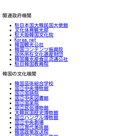
関連政府機関
駐日本国大韓民国大使館
文化体育観光部
駐大阪韓国文化院
Korea.net
韓国観光公社
韓国コンテンツ振興院
国外所在文化遺産財団
韓国農水産食品流通公社
駐日韓国教育院
韓国の文化機関
韓国芸術総合学校
国立中央博物館
国立国語院
国立中央図書館
国立国楽院
国立民俗博物館
大韓民国歴史博物館
国立ハングル博物館
国立中央劇場
国立現代美術館
韓国政策放送院