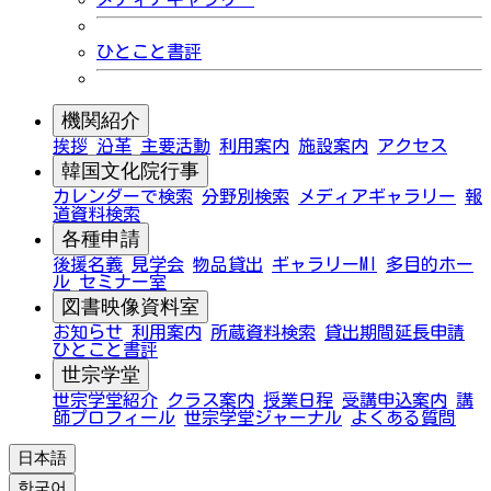
ひとこと書評
機関紹介
挨拶
沿革
主要活動
利用案内
施設案内
アクセス
韓国文化院行事
カレンダーで検索
分野別検索
メディアギャラリー
報
道資料検索
各種申請
後援名義
見学会
物品貸出
ギャラリーMI
多目的ホー
ル
セミナー室
図書映像資料室
お知らせ
利用案内
所蔵資料検索
貸出期間延長申請
ひとこと書評
世宗学堂
世宗学堂紹介
クラス案内
授業日程
受講申込案内
講
師プロフィール
世宗学堂ジャーナル
よくある質問
日本語
한국어