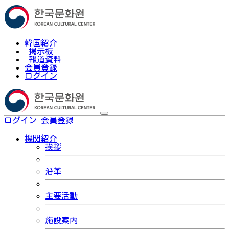
韓国紹介
掲示板
報道資料
会員登録
ログイン
ログイン
会員登録
한국어
機関紹介
挨拶
沿革
主要活動
施設案内