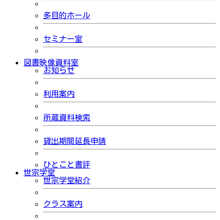
多目的ホール
セミナー室
図書映像資料室
お知らせ
利用案内
所蔵資料検索
貸出期間延長申請
ひとこと書評
世宗学堂
世宗学堂紹介
クラス案内