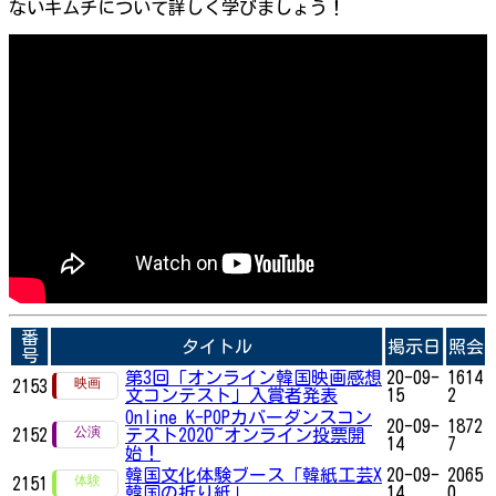
ないキムチについて詳しく学びましょう！
番
タイトル
掲示日
照会
号
第3回「オンライン韓国映画感想
20-09-
1614
2153
文コンテスト」入賞者発表
15
2
Online K-POPカバーダンスコン
20-09-
1872
2152
テスト2020~オンライン投票開
14
7
始！
韓国文化体験ブース「韓紙工芸X
20-09-
2065
2151
韓国の折り紙」
14
0