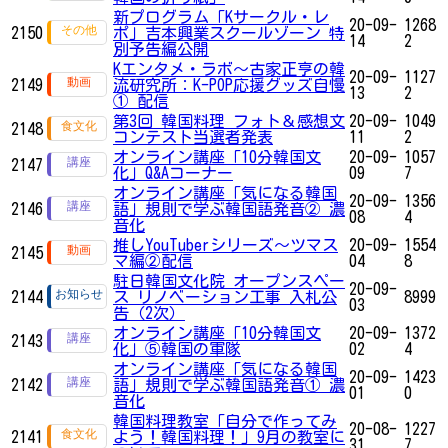
新プログラム「Kサークル・レ
20-09-
1268
2150
ポ」吉本興業スクールゾーン 特
14
2
別予告編公開
Kエンタメ・ラボ～古家正亨の韓
20-09-
1127
2149
流研究所：K-POP応援グッズ自慢
13
2
① 配信
第3回 韓国料理 フォト＆感想文
20-09-
1049
2148
コンテスト当選者発表
11
2
オンライン講座「10分韓国文
20-09-
1057
2147
化」Q&Aコーナー
09
7
オンライン講座「気になる韓国
20-09-
1356
2146
語」規則で学ぶ韓国語発音② 濃
08
4
音化
推しYouTuberシリーズ〜ツマス
20-09-
1554
2145
マ編②配信
04
8
駐日韓国文化院 オープンスペー
20-09-
2144
ス リノベーション工事 入札公
8999
03
告（2次）
オンライン講座「10分韓国文
20-09-
1372
2143
化」⑤韓国の軍隊
02
4
オンライン講座「気になる韓国
20-09-
1423
2142
語」規則で学ぶ韓国語発音① 濃
01
0
音化
韓国料理教室「自分で作ってみ
20-08-
1227
2141
よう！韓国料理！」9月の教室に
31
7