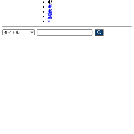
47
48
49
50
Next
»