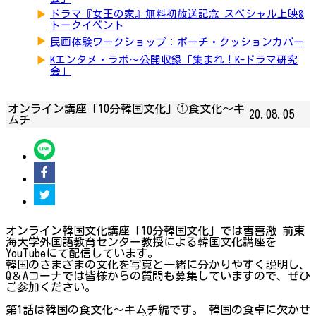
▶
ドラマ『女王の家』無料初放送記念 スペシャル上映&
トークイベント
▶
民画体験ワークショップ：ポーチ・クッションカバー
▶
Kエンタメ・ラボ～公開収録「集まれ！K-ドラマ研究
会」
オンライン講座「10分韓国文化」①食文化〜キ
20.08.05
ムチ
オンライン韓国文化講座「10分韓国文化」では曺喜澈 前東
海大学外国語教育センター教授による韓国文化講座を
YouTubeにて配信しています。
韓国のさまざまの文化を写真と一緒に分かりやすく説明し、
Q＆Aコーナでは皆様からの質問も募集していますので、ぜひ
ご参加ください。
第1話は韓国の食文化〜キムチ編です。 韓国の食卓に欠かせ