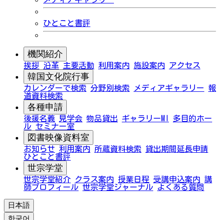
ひとこと書評
機関紹介
挨拶
沿革
主要活動
利用案内
施設案内
アクセス
韓国文化院行事
カレンダーで検索
分野別検索
メディアギャラリー
報
道資料検索
各種申請
後援名義
見学会
物品貸出
ギャラリーMI
多目的ホー
ル
セミナー室
図書映像資料室
お知らせ
利用案内
所蔵資料検索
貸出期間延長申請
ひとこと書評
世宗学堂
世宗学堂紹介
クラス案内
授業日程
受講申込案内
講
師プロフィール
世宗学堂ジャーナル
よくある質問
日本語
한국어