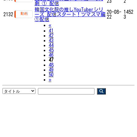
23
2
劇 ① 配信
韓国文化院の推しYouTuberシリ
20-08-
1452
2132
ーズ 配信スタート！ツマスマ編
22
3
①配信
Previous
«
41
42
43
44
45
46
47
48
49
50
Next
»