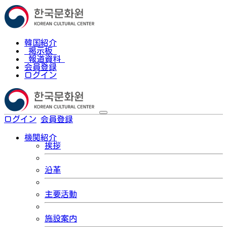
韓国紹介
掲示板
報道資料
会員登録
ログイン
ログイン
会員登録
한국어
機関紹介
挨拶
沿革
主要活動
施設案内