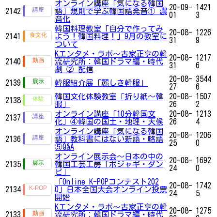
オンライン講座「気になる韓国
20-09-
1421
2142
語」規則で学ぶ韓国語発音① 濃
01
3
音化
韓国料理教室「自分で作ってみ
20-08-
1226
2141
よう！韓国料理！」9月の教室に
31
9
ついて
Kエンタメ・ラボ～古家正亨の韓
20-08-
1217
2140
流研究所：韓国ドラマ編・時代
31
6
劇 ② 配信
20-08-
3544
2139
韓服紹介展「麗しき韓服」
27
6
韓国文化体験教室「折り紙〜韓
20-08-
1507
2138
服」
26
2
オンライン講座「10分韓国文
20-08-
1213
2137
化」④韓国の国土・地理・天候
26
4
オンライン講座「気になる韓国
20-08-
1206
2136
語」教科書にはない新語・略語
25
0
⑤Q&A
オンライン展示会〜日本の中の
20-08-
1692
2135
韓国工芸工房「ボジャギ・ダン
24
0
ビ」
「Online K-POPコンテスト202
20-08-
1742
2134
0」日本全国大会オンライン投票
24
5
開始
Kエンタメ・ラボ～古家正亨の韓
20-08-
1275
2133
流研究所：韓国ドラマ編・時代