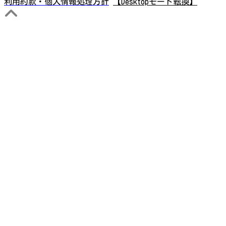
利用約款・個人情報処理方針
【Desktopモード転換】