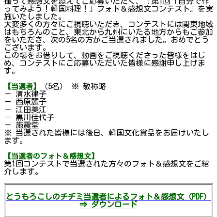
撮って感想文を添えてご応募いただく、『第1回「自分で作
ってみよう！韓国料理！」フォト＆感想文コンテスト』を実
施いたしました。
大変多くの方々にご視聴いただき、コンテストには関東地域
はもちろんのこと、東北から九州にいたる地方からもご参加
をいただき、次の5名の方がご当選されました。おめでとう
ございます。
この場をお借りして、動画をご視聴くださった皆様をはじ
め、コンテストにご応募いただいた皆様に感謝申し上げま
す。
（5名） ※ 敬称略
【当選者】
－ 清水律子
－ 西原麗子
－ 江田美江
－ 黒川佳代子
－ 施震堂
※ 当選された皆様には後日、韓国文化賞品をお届けいたし
ます。
【当選者のフォト＆感想文】
第1回コンテストで当選された方々のフォト＆感想文をご紹
介します。
とうもろこしのチヂミ当選者によるフォト＆感想文（PDF）
⇒ ダウンロード