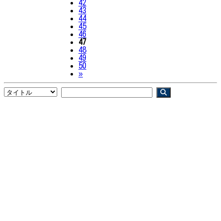
42
43
44
45
46
47
48
49
50
Next
»