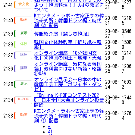
韓国料理教室「自分で作ってみ
20-08-
1227
2141
よう！韓国料理！」9月の教室に
31
5
ついて
Kエンタメ・ラボ～古家正亨の韓
20-08-
1218
2140
流研究所：韓国ドラマ編・時代
31
5
劇 ② 配信
20-08-
3546
2139
韓服紹介展「麗しき韓服」
27
1
韓国文化体験教室「折り紙〜韓
20-08-
1508
2138
服」
26
0
オンライン講座「10分韓国文
20-08-
1214
2137
化」④韓国の国土・地理・天候
26
0
オンライン講座「気になる韓国
20-08-
1206
2136
語」教科書にはない新語・略語
25
7
⑤Q&A
オンライン展示会〜日本の中の
20-08-
1693
2135
韓国工芸工房「ボジャギ・ダン
24
2
ビ」
「Online K-POPコンテスト202
20-08-
1744
2134
0」日本全国大会オンライン投票
24
0
開始
Kエンタメ・ラボ～古家正亨の韓
20-08-
1276
2133
流研究所：韓国ドラマ編・時代
23
4
劇 ① 配信
Previous
«
41