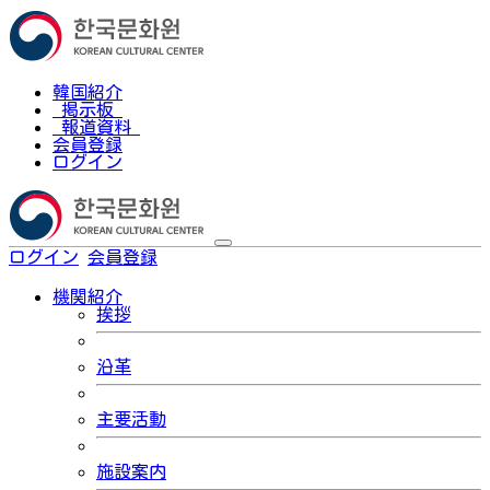
韓国紹介
掲示板
報道資料
会員登録
ログイン
ログイン
会員登録
한국어
機関紹介
挨拶
沿革
主要活動
施設案内