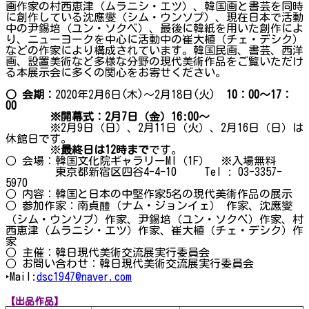
画作家の村西恵津（ムラニシ・エツ）、韓国画と書芸を同時
に創作している沈應燮（シム・ウンソプ）、現在日本で活動
中の尹錫培（ユン・ソクベ）、最後に韓紙を用いた創作によ
り、ニューヨークを中心に活動中の崔大植（チェ・デシク）
などの作家により構成されています。韓国民画、書芸、西洋
画、設置美術など多様な分野の現代美術作品をご覧いただけ
る本展示会に多くの関心をお寄せください。
○
会期：
2020年2月6日(木)～2月18日(火)
10：00～17：
00
※開幕式：2月7日（金）16:00～
※2月9日（日）、2月11日（火）、2月16日（日）は
休館日です。
※
最終日は12時まで
です。
○ 会場：韓国文化院ギャラリーMI（1F） ※入場無料
東京都新宿区四谷4-4-10 Tel : 03-3357-
5970
○ 内容：韓国と日本の中堅作家5名の現代美術作品の展示
○ 参加作家：南貞醴（ナム・ジョンイェ） 作家、沈應燮
（シム・ウンソプ）作家、尹錫培（ユン・ソクベ）作家、村
西恵津（ムラニシ・エツ）作家、崔大植（チェ・デシク）作
家
○ 主催：韓日現代美術交流展実行委員会
○ お問い合わせ：韓日現代美術交流展実行委員会
‣Mail:
dsc1947@naver.com
【出品作品】