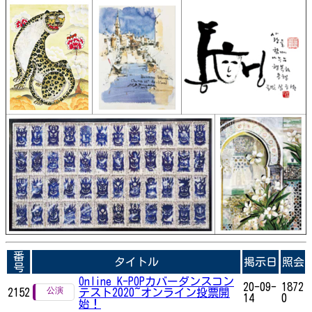
番
タイトル
掲示日
照会
号
Online K-POPカバーダンスコン
20-09-
1872
2152
テスト2020~オンライン投票開
14
0
始！