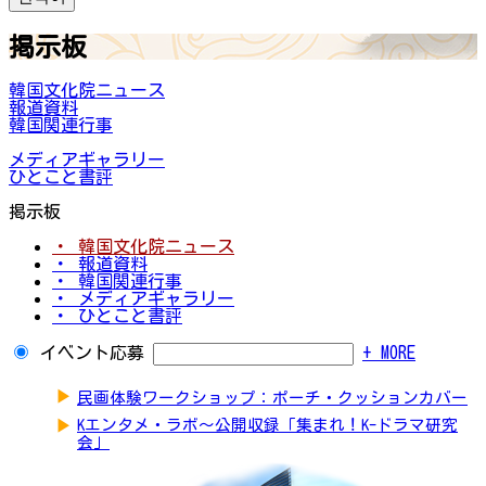
掲示板
韓国文化院ニュース
報道資料
韓国関連行事
メディアギャラリー
ひとこと書評
掲示板
・ 韓国文化院ニュース
・ 報道資料
・ 韓国関連行事
・ メディアギャラリー
・ ひとこと書評
イベント応募
+ MORE
▶
民画体験ワークショップ：ポーチ・クッションカバー
▶
Kエンタメ・ラボ～公開収録「集まれ！K-ドラマ研究
会」