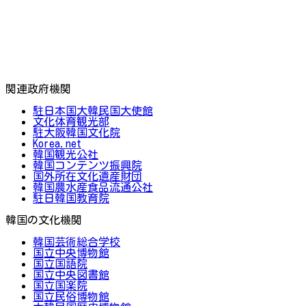
関連政府機関
駐日本国大韓民国大使館
文化体育観光部
駐大阪韓国文化院
Korea.net
韓国観光公社
韓国コンテンツ振興院
国外所在文化遺産財団
韓国農水産食品流通公社
駐日韓国教育院
韓国の文化機関
韓国芸術総合学校
国立中央博物館
国立国語院
国立中央図書館
国立国楽院
国立民俗博物館