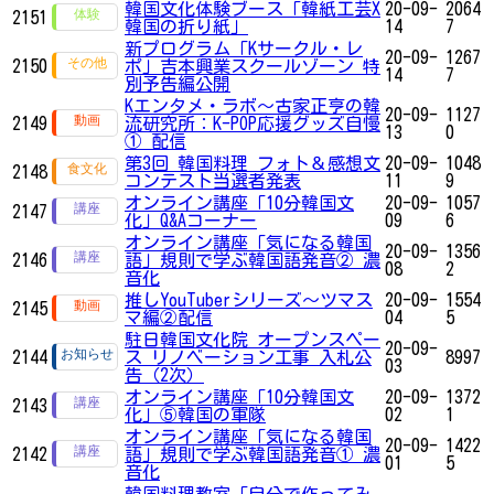
韓国文化体験ブース「韓紙工芸X
20-09-
2064
2151
韓国の折り紙」
14
7
新プログラム「Kサークル・レ
20-09-
1267
2150
ポ」吉本興業スクールゾーン 特
14
7
別予告編公開
Kエンタメ・ラボ～古家正亨の韓
20-09-
1127
2149
流研究所：K-POP応援グッズ自慢
13
0
① 配信
第3回 韓国料理 フォト＆感想文
20-09-
1048
2148
コンテスト当選者発表
11
9
オンライン講座「10分韓国文
20-09-
1057
2147
化」Q&Aコーナー
09
6
オンライン講座「気になる韓国
20-09-
1356
2146
語」規則で学ぶ韓国語発音② 濃
08
2
音化
推しYouTuberシリーズ〜ツマス
20-09-
1554
2145
マ編②配信
04
5
駐日韓国文化院 オープンスペー
20-09-
2144
ス リノベーション工事 入札公
8997
03
告（2次）
オンライン講座「10分韓国文
20-09-
1372
2143
化」⑤韓国の軍隊
02
1
オンライン講座「気になる韓国
20-09-
1422
2142
語」規則で学ぶ韓国語発音① 濃
01
5
音化