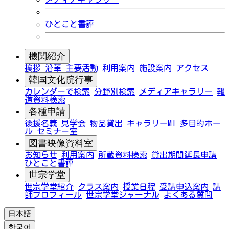
ひとこと書評
機関紹介
挨拶
沿革
主要活動
利用案内
施設案内
アクセス
韓国文化院行事
カレンダーで検索
分野別検索
メディアギャラリー
報
道資料検索
各種申請
後援名義
見学会
物品貸出
ギャラリーMI
多目的ホー
ル
セミナー室
図書映像資料室
お知らせ
利用案内
所蔵資料検索
貸出期間延長申請
ひとこと書評
世宗学堂
世宗学堂紹介
クラス案内
授業日程
受講申込案内
講
師プロフィール
世宗学堂ジャーナル
よくある質問
日本語
한국어