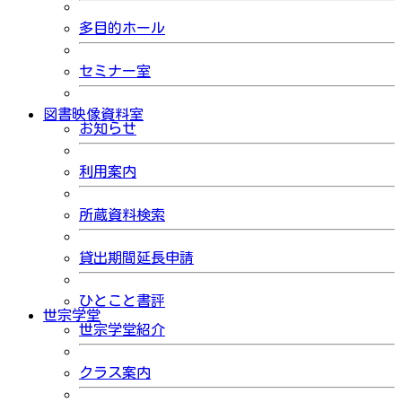
多目的ホール
セミナー室
図書映像資料室
お知らせ
利用案内
所蔵資料検索
貸出期間延長申請
ひとこと書評
世宗学堂
世宗学堂紹介
クラス案内