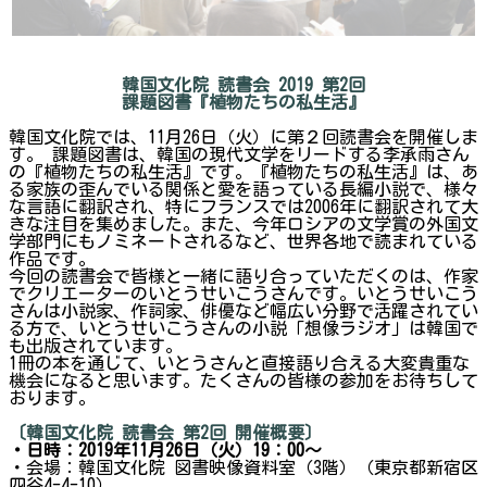
韓国文化院 読書会 2019 第2回
課題図書『植物たちの私生活』
韓国文化院では、11月26日（火）に第２回読書会を開催しま
す。 課題図書は、韓国の現代文学をリードする李承雨さん
の『植物たちの私生活』です。『植物たちの私生活』は、あ
る家族の歪んでいる関係と愛を語っている長編小説で、様々
な言語に翻訳され、特にフランスでは2006年に翻訳されて大
きな注目を集めました。また、今年ロシアの文学賞の外国文
学部門にもノミネートされるなど、世界各地で読まれている
作品です。
今回の読書会で皆様と一緒に語り合っていただくのは、作家
でクリエーターのいとうせいこうさんです。いとうせいこう
さんは小説家、作詞家、俳優など幅広い分野で活躍されてい
る方で、いとうせいこうさんの小説「想像ラジオ」は韓国で
も出版されています。
1冊の本を通じて、いとうさんと直接語り合える大変貴重な
機会になると思います。たくさんの皆様の参加をお待ちして
おります。
〔韓国文化院 読書会 第2回 開催概要〕
・日時：2019年11月26日（火）19：00～
・会場：韓国文化院 図書映像資料室（3階）（東京都新宿区
四谷4-4-10）