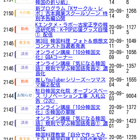
韓国の折り紙」
14
8
新プログラム「Kサークル・レ
20-09-
1268
2150
ポ」吉本興業スクールゾーン 特
14
8
別予告編公開
Kエンタメ・ラボ～古家正亨の韓
20-09-
1127
2149
流研究所：K-POP応援グッズ自慢
13
5
① 配信
第3回 韓国料理 フォト＆感想文
20-09-
1049
2148
コンテスト当選者発表
11
5
オンライン講座「10分韓国文
20-09-
1058
2147
化」Q&Aコーナー
09
0
オンライン講座「気になる韓国
20-09-
1357
2146
語」規則で学ぶ韓国語発音② 濃
08
2
音化
推しYouTuberシリーズ〜ツマス
20-09-
1555
2145
マ編②配信
04
4
駐日韓国文化院 オープンスペー
20-09-
2144
ス リノベーション工事 入札公
9004
03
告（2次）
オンライン講座「10分韓国文
20-09-
1372
2143
化」⑤韓国の軍隊
02
7
オンライン講座「気になる韓国
20-09-
1423
2142
語」規則で学ぶ韓国語発音① 濃
01
3
音化
韓国料理教室「自分で作ってみ
20-08-
1228
2141
よう！韓国料理！」9月の教室に