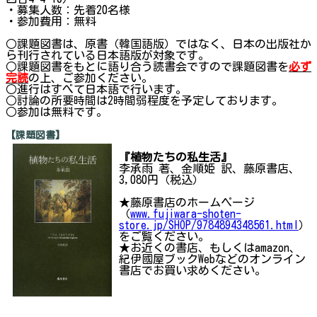
・募集人数：先着20名様
・参加費用：無料
○課題図書は、原書（韓国語版）ではなく、日本の出版社か
ら刊行されている日本語版が対象です。
○課題図書をもとに語り合う読書会ですので課題図書を
必ず
完読
の上、ご参加ください。
○進行はすべて日本語で行います。
○討論の所要時間は2時間弱程度を予定しております。
○参加は無料です。
【課題図書】
『植物たちの私生活』
李承雨 著、金順姫 訳、藤原書店、
3,080円（税込）
★藤原書店のホームページ
（
www.fujiwara-shoten-
store.jp/SHOP/9784894348561.html
）
をご覧ください。
★お近くの書店、もしくはamazon、
紀伊國屋ブックWebなどのオンライン
書店でお買い求めください。