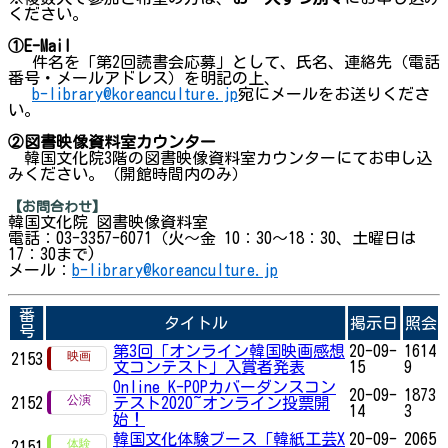
ください。
①E-Mail
件名を「第2回読書会応募」として、氏名、連絡先（電話
番号・メールアドレス）を明記の上、
b-library@koreanculture.jp
宛にメールをお送りくださ
い。
②図書映像資料室カウンター
韓国文化院3階の図書映像資料室カウンターにてお申し込
みください。（開館時間内のみ）
【お問合わせ】
韓国文化院 図書映像資料室
電話：03-3357-6071（火～金 10：30～18：30、土曜日は
17：30まで)
メール：
b-library@koreanculture.jp
番
タイトル
掲示日
照会
号
第3回「オンライン韓国映画感想
20-09-
1614
2153
文コンテスト」入賞者発表
15
9
Online K-POPカバーダンスコン
20-09-
1873
2152
テスト2020~オンライン投票開
14
3
始！
韓国文化体験ブース「韓紙工芸X
20-09-
2065
2151