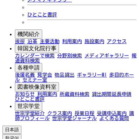
ひとこと書評
機関紹介
挨拶
沿革
主要活動
利用案内
施設案内
アクセス
韓国文化院行事
カレンダーで検索
分野別検索
メディアギャラリー
報
道資料検索
各種申請
後援名義
見学会
物品貸出
ギャラリーMI
多目的ホー
ル
セミナー室
図書映像資料室
お知らせ
利用案内
所蔵資料検索
貸出期間延長申請
ひとこと書評
世宗学堂
世宗学堂紹介
クラス案内
授業日程
受講申込案内
講
師プロフィール
世宗学堂ジャーナル
よくある質問
日本語
한국어