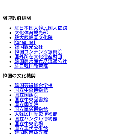
関連政府機関
駐日本国大韓民国大使館
文化体育観光部
駐大阪韓国文化院
Korea.net
韓国観光公社
韓国コンテンツ振興院
国外所在文化遺産財団
韓国農水産食品流通公社
駐日韓国教育院
韓国の文化機関
韓国芸術総合学校
国立中央博物館
国立国語院
国立中央図書館
国立国楽院
国立民俗博物館
大韓民国歴史博物館
国立ハングル博物館
国立中央劇場
国立現代美術館
韓国政策放送院