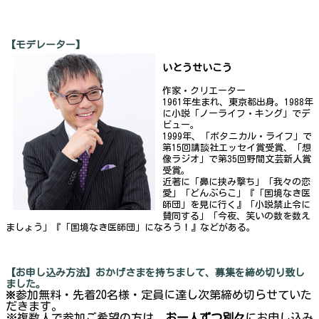
【モデレーター】
いとうせいこう
作家・クリエーター
1961年生まれ、東京都出身。1988年
に小説「ノーライフ・キング」でデ
ビュー。
1999年、「ボタニカル・ライフ」で
第15回講談社エッセイ賞受賞、「想
像ラジオ」で第35回野間文芸新人賞
受賞。
近著に「鼻に挟み撃ち」「我々の恋
愛」「どんぶらこ」『「国境なき医
師団」を見に行く』「小説禁止令に
賛同する」「今夜、笑いの数を数え
ましょう」『「国境なき医師団」になろう！』などがある。
【お申し込み方法】おかげさまを持ちまして、募集を締め切り致し
ました。
参加無料・先着20名様・定員に達し次第締め切らせていた
※
だきます。
※複数人で参加ご希望の方は、
お一人ずつ別々
にお申し込み