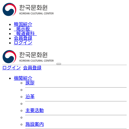
韓国紹介
掲示板
報道資料
会員登録
ログイン
ログイン
会員登録
한국어
機関紹介
挨拶
沿革
主要活動
施設案内