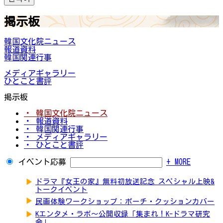
掲示板
韓国文化院ニュース
報道資料
韓国関連行事
メディアギャラリー
ひとこと書評
掲示板
・ 韓国文化院ニュース
・ 報道資料
・ 韓国関連行事
・ メディアギャラリー
・ ひとこと書評
イベント応募
+ MORE
▶
ドラマ『女王の家』無料初放送記念 スペシャル上映&
トークイベント
▶
民画体験ワークショップ：ポーチ・クッションカバー
▶
Kエンタメ・ラボ～公開収録「集まれ！K-ドラマ研究
会」