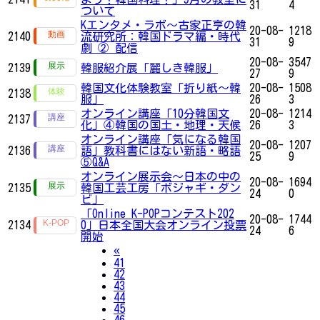
31
4
ついて
Kエンタメ・ラボ～古家正亨の韓
20-08-
1218
2140
流研究所：韓国ドラマ編・時代
31
9
劇 ② 配信
20-08-
3547
2139
韓服紹介展「麗しき韓服」
27
9
韓国文化体験教室「折り紙〜韓
20-08-
1508
2138
服」
26
3
オンライン講座「10分韓国文
20-08-
1214
2137
化」④韓国の国土・地理・天候
26
3
オンライン講座「気になる韓国
20-08-
1207
2136
語」教科書にはない新語・略語
25
9
⑤Q&A
オンライン展示会〜日本の中の
20-08-
1694
2135
韓国工芸工房「ボジャギ・ダン
24
0
ビ」
「Online K-POPコンテスト202
20-08-
1744
2134
0」日本全国大会オンライン投票
24
6
開始
Previous
«
41
42
43
44
45
46