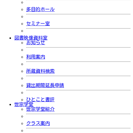
多目的ホール
セミナー室
図書映像資料室
お知らせ
利用案内
所蔵資料検索
貸出期間延長申請
ひとこと書評
世宗学堂
世宗学堂紹介
クラス案内