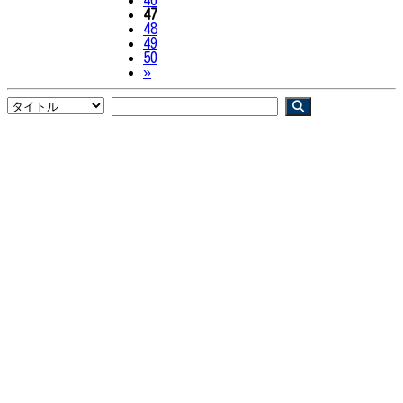
47
48
49
50
Next
»