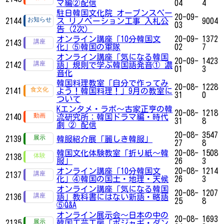
マ編②配信
04
4
駐日韓国文化院 オープンスペー
20-09-
2144
ス リノベーション工事 入札公
9004
03
告（2次）
オンライン講座「10分韓国文
20-09-
1372
2143
化」⑤韓国の軍隊
02
7
オンライン講座「気になる韓国
20-09-
1423
2142
語」規則で学ぶ韓国語発音① 濃
01
3
音化
韓国料理教室「自分で作ってみ
20-08-
1228
2141
よう！韓国料理！」9月の教室に
31
0
ついて
Kエンタメ・ラボ～古家正亨の韓
20-08-
1218
2140
流研究所：韓国ドラマ編・時代
31
8
劇 ② 配信
20-08-
3547
2139
韓服紹介展「麗しき韓服」
27
8
韓国文化体験教室「折り紙〜韓
20-08-
1508
2138
服」
26
3
オンライン講座「10分韓国文
20-08-
1214
2137
化」④韓国の国土・地理・天候
26
3
オンライン講座「気になる韓国
20-08-
1207
2136
語」教科書にはない新語・略語
25
8
⑤Q&A
オンライン展示会〜日本の中の
20-08-
1693
2135
韓国工芸工房「ボジャギ・ダン