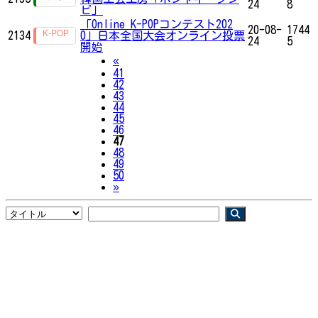
24
8
ビ」
「Online K-POPコンテスト202
20-08-
1744
2134
0」日本全国大会オンライン投票
24
5
開始
Previous
«
41
42
43
44
45
46
47
48
49
50
Next
»