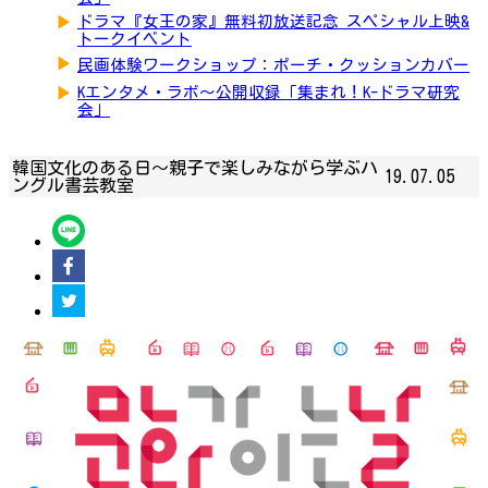
▶
ドラマ『女王の家』無料初放送記念 スペシャル上映&
トークイベント
▶
民画体験ワークショップ：ポーチ・クッションカバー
▶
Kエンタメ・ラボ～公開収録「集まれ！K-ドラマ研究
会」
韓国文化のある日〜親子で楽しみながら学ぶハ
19.07.05
ングル書芸教室