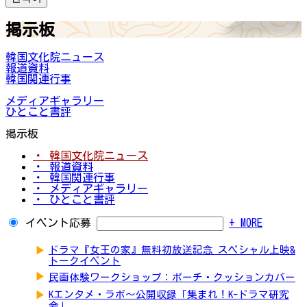
掲示板
韓国文化院ニュース
報道資料
韓国関連行事
メディアギャラリー
ひとこと書評
掲示板
・ 韓国文化院ニュース
・ 報道資料
・ 韓国関連行事
・ メディアギャラリー
・ ひとこと書評
イベント応募
+ MORE
▶
ドラマ『女王の家』無料初放送記念 スペシャル上映&
トークイベント
▶
民画体験ワークショップ：ポーチ・クッションカバー
▶
Kエンタメ・ラボ～公開収録「集まれ！K-ドラマ研究
会」