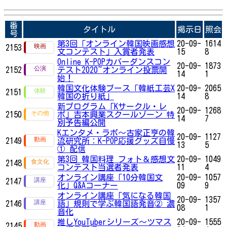
番
タイトル
掲示日
照会
号
第3回「オンライン韓国映画感想
20-09-
1614
2153
文コンテスト」入賞者発表
15
8
Online K-POPカバーダンスコン
20-09-
1873
2152
テスト2020~オンライン投票開
14
1
始！
韓国文化体験ブース「韓紙工芸X
20-09-
2065
2151
韓国の折り紙」
14
8
新プログラム「Kサークル・レ
20-09-
1268
2150
ポ」吉本興業スクールゾーン 特
14
7
別予告編公開
Kエンタメ・ラボ～古家正亨の韓
20-09-
1127
2149
流研究所：K-POP応援グッズ自慢
13
5
① 配信
第3回 韓国料理 フォト＆感想文
20-09-
1049
2148
コンテスト当選者発表
11
4
オンライン講座「10分韓国文
20-09-
1057
2147
化」Q&Aコーナー
09
9
オンライン講座「気になる韓国
20-09-
1357
2146
語」規則で学ぶ韓国語発音② 濃
08
1
音化
推しYouTuberシリーズ〜ツマス
20-09-
1555
2145