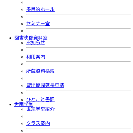
多目的ホール
セミナー室
図書映像資料室
お知らせ
利用案内
所蔵資料検索
貸出期間延長申請
ひとこと書評
世宗学堂
世宗学堂紹介
クラス案内