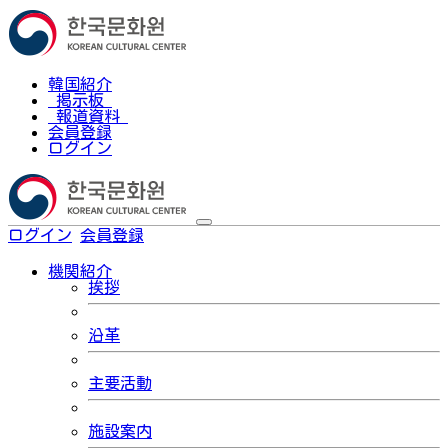
韓国紹介
掲示板
報道資料
会員登録
ログイン
ログイン
会員登録
한국어
機関紹介
挨拶
沿革
主要活動
施設案内