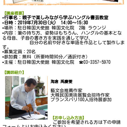
【講座概要】
▪行事名：親子で楽しみながら学ぶハングル書芸教室
▪日時：2019年7月30日(火) 14:00～15:30
▪
場所：駐日韓国大使館 韓国文化院 2階 ラウンジ
▪
内容：筆の持ち方、姿勢はもちろん、ハングルの基本とな
る母音、子音の書き方を実践を通して学び、
自分の名前や好きな単語を作品として製作しま
す。
▪
募集定員：20名
▪
参加費：無料（所要時間90分／通訳付き）
▪
主催：駐日韓国大使館 韓国文化院 ☎03-3357-5970
【講師紹介】
海倉 禹慶燮
藝文会推薦作家
大韓民国美術展覧会招待作家
プランスパリ100人招待展参加
【お申し込み方法】
ご参加を希望される方は下の申請
フォームよりお申込みください。