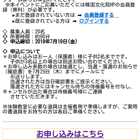
※本イベントにご応募いただくには韓国文化院HPの会員登
録（無料）が必要です。
▸まだ登録されていない方は ➡
会員登録する
▸既に登録されている方は ➡
ログインする
◇ 募集人員：20名
◇
所要時間：約90分
◇
申
込
締切
：2019年7月19日(金)
◇
申
込
について
＊お申し込みはお一人（保護者）様に子供2名までです。
子供が3名以上の場合は別途お問い合わせください。
＊お申し込み多数の場合は抽選とし、当選・落選のお知らせ
（確認書）を7月25日（木）までにメールにて
お送りします。
当選された方は当日確認書をご提示ください。
落選された方にはキャンセル待ちの待機番号を付与し、
キャンセルが出た場合は待機番号順にご連絡
させていただきます。
※体験教室に必要な道具は主催者側で準備しますが、ご愛用
の書道具をお持ちの方は各自ご準備ください。
お申し込みはこちら