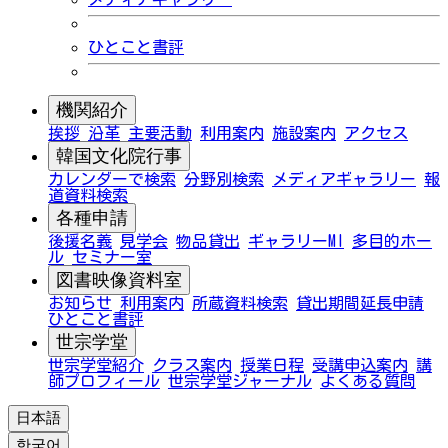
ひとこと書評
機関紹介
挨拶
沿革
主要活動
利用案内
施設案内
アクセス
韓国文化院行事
カレンダーで検索
分野別検索
メディアギャラリー
報
道資料検索
各種申請
後援名義
見学会
物品貸出
ギャラリーMI
多目的ホー
ル
セミナー室
図書映像資料室
お知らせ
利用案内
所蔵資料検索
貸出期間延長申請
ひとこと書評
世宗学堂
世宗学堂紹介
クラス案内
授業日程
受講申込案内
講
師プロフィール
世宗学堂ジャーナル
よくある質問
日本語
한국어