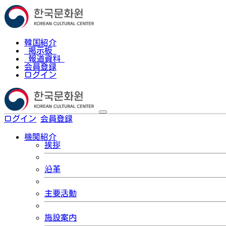
韓国紹介
掲示板
報道資料
会員登録
ログイン
ログイン
会員登録
한국어
機関紹介
挨拶
沿革
主要活動
施設案内