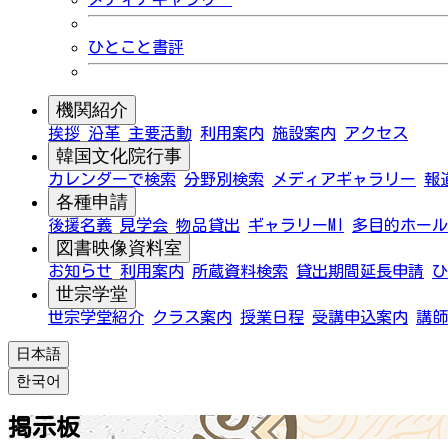
ひとこと書評
機関紹介
挨拶
沿革
主要活動
利用案内
施設案内
アクセス
韓国文化院行事
カレンダーで検索
分野別検索
メディアギャラリー
報
各種申請
後援名義
見学会
物品貸出
ギャラリーMI
多目的ホール
図書映像資料室
お知らせ
利用案内
所蔵資料検索
貸出期間延長申請
ひ
世宗学堂
世宗学堂紹介
クラス案内
授業日程
受講申込案内
講師
日本語
한국어
掲示板