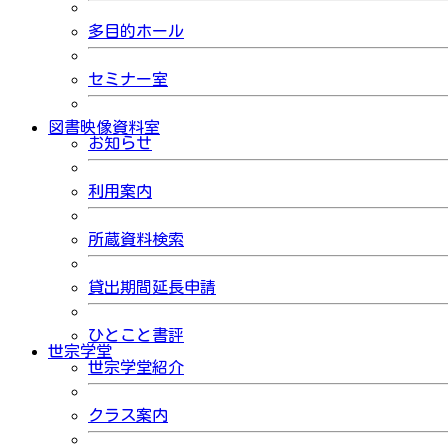
多目的ホール
セミナー室
図書映像資料室
お知らせ
利用案内
所蔵資料検索
貸出期間延長申請
ひとこと書評
世宗学堂
世宗学堂紹介
クラス案内