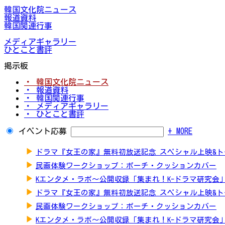
韓国文化院ニュース
報道資料
韓国関連行事
メディアギャラリー
ひとこと書評
掲示板
・ 韓国文化院ニュース
・ 報道資料
・ 韓国関連行事
・ メディアギャラリー
・ ひとこと書評
イベント応募
+ MORE
▶
ドラマ『女王の家』無料初放送記念 スペシャル上映&
▶
民画体験ワークショップ：ポーチ・クッションカバー
▶
Kエンタメ・ラボ～公開収録「集まれ！K-ドラマ研究会
▶
ドラマ『女王の家』無料初放送記念 スペシャル上映&
▶
民画体験ワークショップ：ポーチ・クッションカバー
▶
Kエンタメ・ラボ～公開収録「集まれ！K-ドラマ研究会