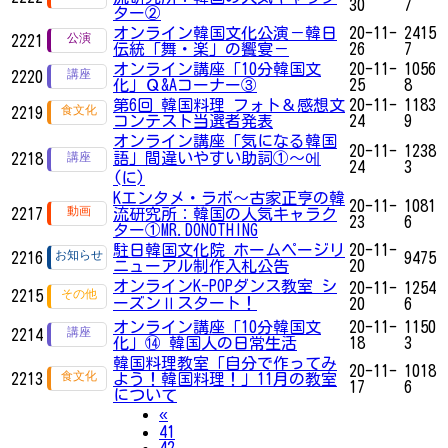
30
7
ター②
オンライン韓国文化公演－韓日
20-11-
2415
2221
伝統「舞・楽」の饗宴－
26
7
オンライン講座「10分韓国文
20-11-
1056
2220
化」Ｑ&Aコーナー③
25
8
第6回 韓国料理 フォト＆感想文
20-11-
1183
2219
コンテスト当選者発表
24
9
オンライン講座「気になる韓国
20-11-
1238
語」間違いやすい助詞①～에
2218
24
3
(に)
Kエンタメ・ラボ～古家正亨の韓
20-11-
1081
2217
流研究所：韓国の人気キャラク
23
6
ター①MR.DONOTHING
駐日韓国文化院 ホームページリ
20-11-
2216
9475
ニューアル制作入札公告
20
オンラインK-POPダンス教室 シ
20-11-
1254
2215
ーズンⅡスタート！
20
6
オンライン講座「10分韓国文
20-11-
1150
2214
化」⑭ 韓国人の日常生活
18
3
韓国料理教室「自分で作ってみ
20-11-
1018
2213
よう！韓国料理！」11月の教室
17
6
について
Previous
«
41