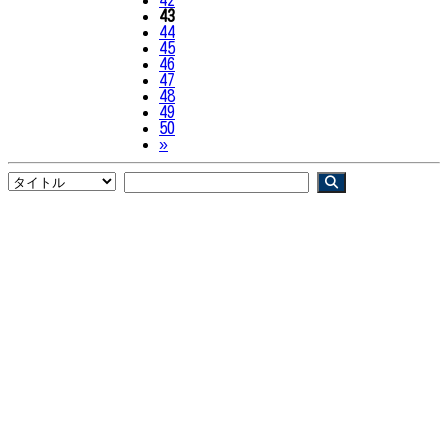
42
43
44
45
46
47
48
49
50
Next
»