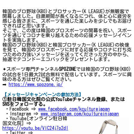
韓国のプロ野球(KBO)とプロサッカー(K LEAGUE)が無観客で
開幕しました。自粛期間が長くなるにつれ、体と心に疲労を
感じる皆さまに、スポーツを通じた楽しみを少しでもお届け
できればと思います。
そこで、この度は韓国のプロスポーツの開幕を祝い、スポー
ツを通じてコロナを乗り越えるための応援メッセージイベン
トを実施します。
韓国のプロ野球(KBO)と韓国プロサッカー(K LEAGUE)の映像
を見て、韓国のプロスポーツに対する応援やコロナに打ち克
つための力強いメッセージを送ってくださった方の中から、
抽選でテコンドーエコバックをプレゼントします。
✦スポーツ専門チャンネル
SPOZONE
では韓国のプロ野球(KBO)
の試合を1日最大2試合無料で配信しています。スポーツに興
味のある方はぜひご覧ください。
➡
https://www.spozone.jp/
【メッセージキャンペーンの参加方法】
①駐日韓国文化院の公式YouTubeチャンネル登録、または
SNSをフォローする。
・FaceBook ⇒
www.facebook.com/kculturejapan
・Instagram ⇒
www.instagram.com/kcultureinjapan
・YouTube[オンライン駐日韓
国文化院] ⇒
https://youtu.be/VIC24j7o2dI
・Twitter ⇒