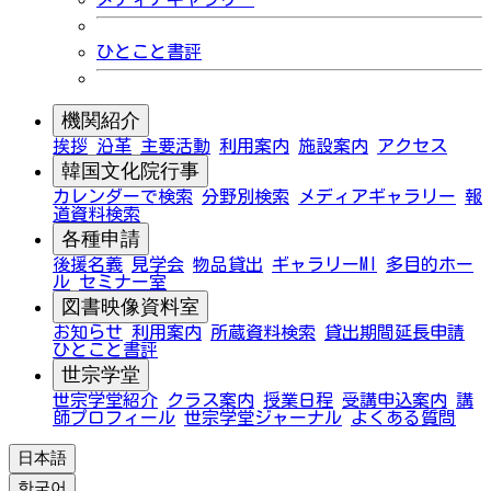
ひとこと書評
機関紹介
挨拶
沿革
主要活動
利用案内
施設案内
アクセス
韓国文化院行事
カレンダーで検索
分野別検索
メディアギャラリー
報
道資料検索
各種申請
後援名義
見学会
物品貸出
ギャラリーMI
多目的ホー
ル
セミナー室
図書映像資料室
お知らせ
利用案内
所蔵資料検索
貸出期間延長申請
ひとこと書評
世宗学堂
世宗学堂紹介
クラス案内
授業日程
受講申込案内
講
師プロフィール
世宗学堂ジャーナル
よくある質問
日本語
한국어