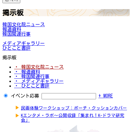
掲示板
韓国文化院ニュース
報道資料
韓国関連行事
メディアギャラリー
ひとこと書評
掲示板
・ 韓国文化院ニュース
・ 報道資料
・ 韓国関連行事
・ メディアギャラリー
・ ひとこと書評
イベント応募
+ MORE
▶
民画体験ワークショップ：ポーチ・クッションカバー
▶
Kエンタメ・ラボ～公開収録「集まれ！K-ドラマ研究
会」