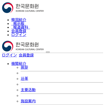
韓国紹介
掲示板
報道資料
会員登録
ログイン
ログイン
会員登録
한국어
機関紹介
挨拶
沿革
主要活動
施設案内