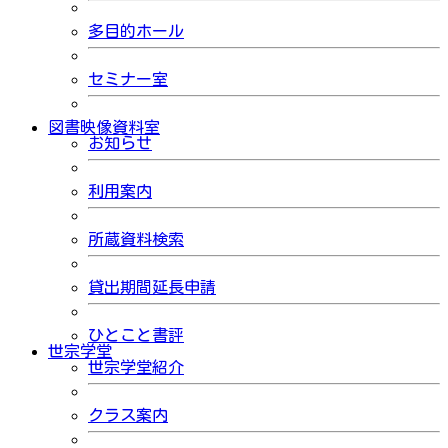
多目的ホール
セミナー室
図書映像資料室
お知らせ
利用案内
所蔵資料検索
貸出期間延長申請
ひとこと書評
世宗学堂
世宗学堂紹介
クラス案内