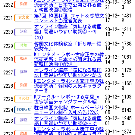
Kエンタメ・ラボ～古家正亨の韓
20-12-
1382
2232
流研究所：日本で公開される最
21
3
新韓国映画②配信！
第7回 韓国料理 フォト＆感想文
20-12-
1431
2231
コンテスト当選者発表
17
8
オンライン講座「気になる韓国
20-12-
1311
語」間違いやすい助詞④～의
2230
15
7
(の)
韓国文化体験教室「折り紙〜福
20-12-
1738
2229
袋財布」
14
2
Kエンタメ・ラボ～古家正亨の韓
20-12-
1061
2228
流研究所：日本で公開される最
14
9
新韓国映画①配信！
オンライン講座「気になる韓国
20-12-
1175
2227
語」間違いやすい助詞③～から
08
5
Kエンタメ・ラボ～古家正亨の韓
20-12-
1165
2226
流研究所：韓国の人気キャラク
07
9
ター③
Kサークル・レポ〜はるな愛 x
20-12-
1103
2225
世宗学堂チャングサークル編
06
5
駐日韓国文化院 ホームページリ
20-12-
2224
8143
ニューアル制作入札公告(2次)
05
オンライン講座「気になる韓国
20-12-
1245
2223
語」間違いやすい助詞②～で
01
6
Kエンタメ・ラボ～古家正亨の韓
20-11-
1374
2222
流研究所：韓国の人気キャラク