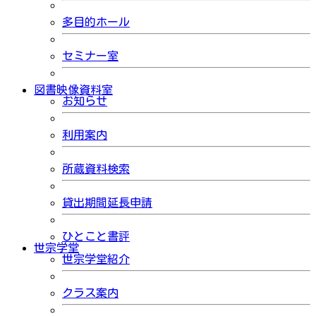
多目的ホール
セミナー室
図書映像資料室
お知らせ
利用案内
所蔵資料検索
貸出期間延長申請
ひとこと書評
世宗学堂
世宗学堂紹介
クラス案内