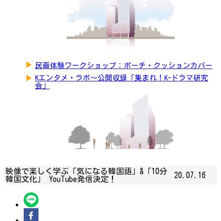
▶
民画体験ワークショップ：ポーチ・クッションカバー
▶
Kエンタメ・ラボ～公開収録「集まれ！K-ドラマ研究
会」
映像で楽しく学ぶ「気になる韓国語」&「10分
20.07.16
韓国文化」 YouTube発信決定！