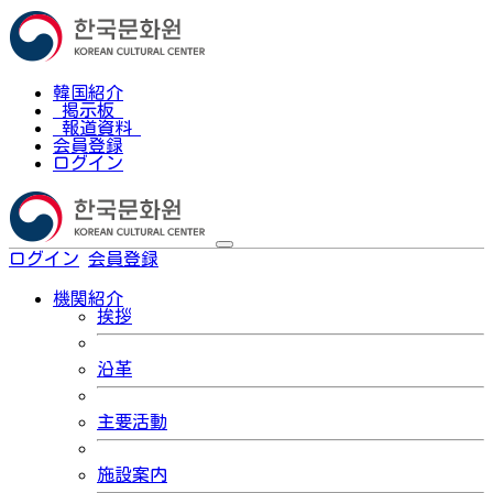
韓国紹介
掲示板
報道資料
会員登録
ログイン
ログイン
会員登録
한국어
機関紹介
挨拶
沿革
主要活動
施設案内