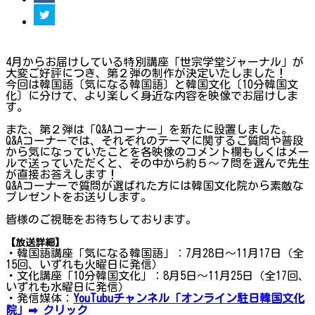
4月からお届けしている特別講座「世宗学堂ジャーナル」が
大変ご好評につき、第２弾の制作が決定いたしました！
今回は韓国語〔気になる韓国語〕と韓国文化〔10分韓国文
化〕に分けて、より楽しく身近な内容を映像でお届けしま
す。
また、第２弾は「Q&Aコーナー」を新たに設置しました。
Q&Aコーナーでは、それぞれのテーマに関するご質問や普段
から気になっていたことを各映像のコメント欄もしくはメー
ルで送っていただくと、その中から約５～７問を選んで先生
が直接お答えします！
Q&Aコーナーで質問が選ばれた方には韓国文化院から素敵な
プレゼントをお送りします。
皆様のご視聴をお待ちしております。
【放送詳細】
・韓国語講座「気になる韓国語」：7月28日〜11月17日（全
15回、いずれも火曜日に発信）
・文化講座「10分韓国文化」：8月5日〜11月25日（全17回、
いずれも水曜日に発信）
・発信媒体：
YouTubuチャンネル「オンライン駐日韓国文化
院」➡ クリック