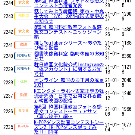
第8回 韓国料理 フォト＆感想文
21-01-
1141
2244
コンテスト当選者発表
28
5
話してみよう韓国語 東京・中高
21-01-
1290
2243
生大会〔2/6〕の開催形式変更の
27
6
お知らせ
第9回 韓国料理教室フォト＆感
21-01-
1438
2242
想文コンテスト～ユッケジャン
26
6
編
推しYouTuberシリーズ〜あゆた
21-01-
1188
2241
び編①配信
22
7
図書映像資料室 臨時休館のお知
21-01-
2240
8360
らせ
21
駐日韓国文化院公式Instagramの
21-01-
1121
2239
「偽アカウント」に関するお知
18
8
らせ
オンライン 韓国のお正月の風景
21-01-
2040
2238
2021
13
6
Kエンタメ・ラボ～古家正亨の韓
21-01-
1240
2237
流研究所：日本で公開される最
12
1
新韓国映画③配信！
第8回 韓国料理教室フォト＆感
21-01-
1986
2236
想文コンテスト～キュアサン
06
6
（蒸し餃子）編～
K-POPダンス動画コンテストシー
21-01-
1677
2235
ズン2「K-POPダンス踊ってみ
04
1
た‼」開催