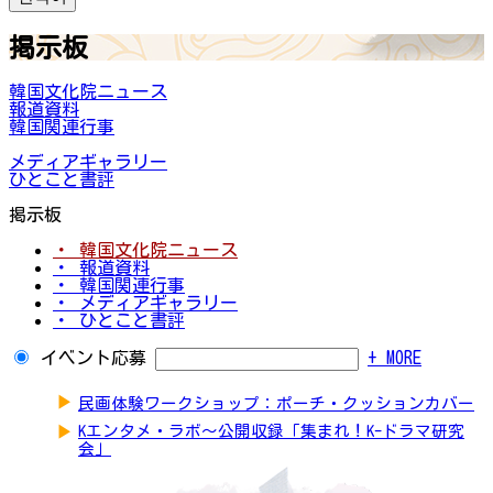
掲示板
韓国文化院ニュース
報道資料
韓国関連行事
メディアギャラリー
ひとこと書評
掲示板
・ 韓国文化院ニュース
・ 報道資料
・ 韓国関連行事
・ メディアギャラリー
・ ひとこと書評
イベント応募
+ MORE
▶
民画体験ワークショップ：ポーチ・クッションカバー
▶
Kエンタメ・ラボ～公開収録「集まれ！K-ドラマ研究
会」