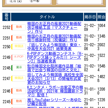
番
タイトル
掲示日
照会
号
韓国のお正月の風景2021動画配
21-02-
1064
2252
信②韓紙工芸「マスクチェー
09
7
ン」作り
韓国のお正月の風景2021動画配
21-02-
1348
2251
信①感謝封筒（祝儀袋）作り
09
7
「話してみよう韓国語」東京・
21-02-
2002
2250
中高生大会2021 結果発表
06
3
K-POPダンス動画コンテスト「K-
21-02-
1522
2249
POPダンス踊ってみた‼ シーズ
05
7
ン2」​​​​​​当選者発表
駐日韓国文化院所蔵作品展「絵
21-02-
1548
2248
画で出会う韓国の自然と文化」
02
4
話してみよう韓国語 高校生全国
21-02-
1482
2247
大会2021〔3/13〕の開催形式変
01
8
更のお知らせ
Kエンタメ・ラボ～古家正亨の韓
21-01-
1206
2246
流研究所：2021年 韓国最新ドラ
31
0
マ① 配信！
推しYouTuberシリーズ〜あゆた
21-01-
1226
2245
び編②配信
29
1