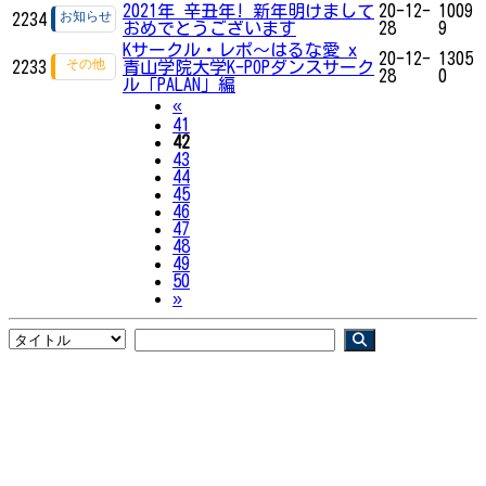
2021年 辛丑年! 新年明けまして
20-12-
1009
2234
おめでとうございます
28
9
Kサークル・レポ〜はるな愛 x
20-12-
1305
2233
青山学院大学K-POPダンスサーク
28
0
ル「PALAN」編
Previous
«
41
42
43
44
45
46
47
48
49
50
Next
»