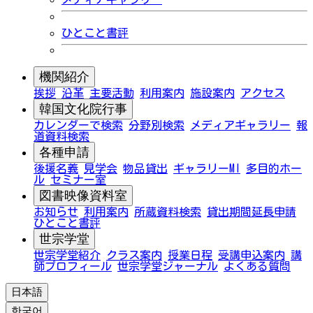
ひとこと書評
機関紹介
挨拶
沿革
主要活動
利用案内
施設案内
アクセス
韓国文化院行事
カレンダーで検索
分野別検索
メディアギャラリー
報
道資料検索
各種申請
後援名義
見学会
物品貸出
ギャラリーMI
多目的ホー
ル
セミナー室
図書映像資料室
お知らせ
利用案内
所蔵資料検索
貸出期間延長申請
ひとこと書評
世宗学堂
世宗学堂紹介
クラス案内
授業日程
受講申込案内
講
師プロフィール
世宗学堂ジャーナル
よくある質問
日本語
한국어