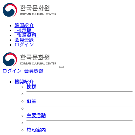
韓国紹介
掲示板
報道資料
会員登録
ログイン
ログイン
会員登録
한국어
機関紹介
挨拶
沿革
主要活動
施設案内