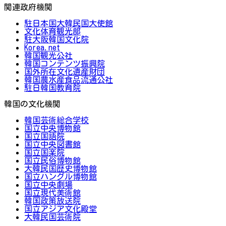
関連政府機関
駐日本国大韓民国大使館
文化体育観光部
駐大阪韓国文化院
Korea.net
韓国観光公社
韓国コンテンツ振興院
国外所在文化遺産財団
韓国農水産食品流通公社
駐日韓国教育院
韓国の文化機関
韓国芸術総合学校
国立中央博物館
国立国語院
国立中央図書館
国立国楽院
国立民俗博物館
大韓民国歴史博物館
国立ハングル博物館
国立中央劇場
国立現代美術館
韓国政策放送院
国立アジア文化殿堂
大韓民国芸術院