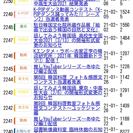
2250
中高生大会2021 結果発表
06
5
K-POPダンス動画コンテスト「K-
21-02-
1524
2249
POPダンス踊ってみた‼ シーズ
05
5
ン2」​​​​​​当選者発表
駐日韓国文化院所蔵作品展「絵
21-02-
1550
2248
画で出会う韓国の自然と文化」
02
2
話してみよう韓国語 高校生全国
21-02-
1484
2247
大会2021〔3/13〕の開催形式変
01
5
更のお知らせ
Kエンタメ・ラボ～古家正亨の韓
21-01-
1207
2246
流研究所：2021年 韓国最新ドラ
31
2
マ① 配信！
推しYouTuberシリーズ〜あゆた
21-01-
1228
2245
び編②配信
29
2
第8回 韓国料理 フォト＆感想文
21-01-
1142
2244
コンテスト当選者発表
28
7
話してみよう韓国語 東京・中高
21-01-
1291
2243
生大会〔2/6〕の開催形式変更の
27
6
お知らせ
第9回 韓国料理教室フォト＆感
21-01-
1439
2242
想文コンテスト～ユッケジャン
26
2
編
推しYouTuberシリーズ〜あゆた
21-01-
1189
2241
び編①配信
22
4
図書映像資料室 臨時休館のお知
21-01-
2240
8372