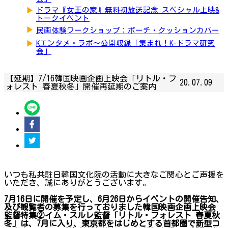
▶
ドラマ『女王の家』無料初放送記念 スペシャル上映&
トークイベント
▶
民画体験ワークショップ：ポーチ・クッションカバー
▶
Kエンタメ・ラボ～公開収録「集まれ！K-ドラマ研究
会」
【延期】7/16韓国映画企画上映会「リトル・フ
20.07.09
ォレスト 春夏秋冬」開催再延期のご案内
いつも私共駐日韓国文化院の活動に大きなご関心とご声援を
いただき、誠にありがとうございます。
7月16日に開催を予定し、6月26日からイベントの開催告知、
及び観覧者の募集を行っておりました韓国映画企画上映会
監督特集②イム・スルレ監督「リトル・フォレスト 春夏秋
冬」は、7月に入り、東京都をはじめとする首都圏で新型コ