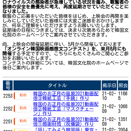
ロナウイルスの感染者が急増している状況を鑑み、観覧者の
皆様の安全を最優先に考え、再度延期させていただくことに
なりました。
観覧のご応募をいただいた皆様をはじめ、上映会の再開を楽
しみにしていただいた皆様には大変ご迷惑をおかけします
が、何卒ご理解をいただけますようお願いいたします。
延期後の日程につきましては、決まり次第あらためて韓国文
化院のホームページでご案内させていただきます。
尚、上映会の開催延期に伴い、5月から開催しております
「オンライン韓国映画感想文コンテスト」を、来月8月にも
開催
する予定ですので、こちらにもたくさんのご関心とご参
加をお願いいたします。
コンテストの詳細については、韓国文化院のホームページで
後日ご案内します。
番
タイトル
掲示日
照会
号
韓国のお正月の風景2021動画配
21-02-
1186
2253
信③韓紙工芸「手鏡」作り
10
8
韓国のお正月の風景2021動画配
21-02-
1066
2252
信②韓紙工芸「マスクチェー
09
3
ン」作り
韓国のお正月の風景2021動画配
21-02-
1351
2251
信①感謝封筒（祝儀袋）作り
09
8
「話してみよう韓国語」東京・
21-02-
2004