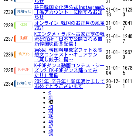
らせ
21
駐日韓国文化院公式Instagramの
21-01-
1123
2239
「偽アカウント」に関するお知
18
0
らせ
オンライン 韓国のお正月の風景
21-01-
2041
2238
2021
13
7
Kエンタメ・ラボ～古家正亨の韓
21-01-
1240
2237
流研究所：日本で公開される最
12
7
新韓国映画③配信！
第8回 韓国料理教室フォト＆感
21-01-
1987
2236
想文コンテスト～キュアサン
06
9
（蒸し餃子）編～
K-POPダンス動画コンテストシー
21-01-
1678
2235
ズン2「K-POPダンス踊ってみ
04
5
た‼」開催
2021年 辛丑年! 新年明けまして
20-12-
1011
2234
おめでとうございます
28
1
Previous
«
41
42
43
44
45
46
47
48