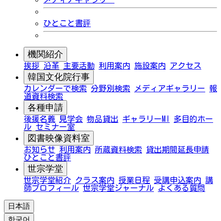
ひとこと書評
機関紹介
挨拶
沿革
主要活動
利用案内
施設案内
アクセス
韓国文化院行事
カレンダーで検索
分野別検索
メディアギャラリー
報
道資料検索
各種申請
後援名義
見学会
物品貸出
ギャラリーMI
多目的ホー
ル
セミナー室
図書映像資料室
お知らせ
利用案内
所蔵資料検索
貸出期間延長申請
ひとこと書評
世宗学堂
世宗学堂紹介
クラス案内
授業日程
受講申込案内
講
師プロフィール
世宗学堂ジャーナル
よくある質問
日本語
한국어