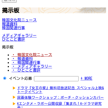
掲示板
韓国文化院ニュース
報道資料
韓国関連行事
メディアギャラリー
ひとこと書評
掲示板
・ 韓国文化院ニュース
・ 報道資料
・ 韓国関連行事
・ メディアギャラリー
・ ひとこと書評
イベント応募
+ MORE
▶
ドラマ『女王の家』無料初放送記念 スペシャル上映&
トークイベント
▶
民画体験ワークショップ：ポーチ・クッションカバー
▶
Kエンタメ・ラボ～公開収録「集まれ！K-ドラマ研究
会」