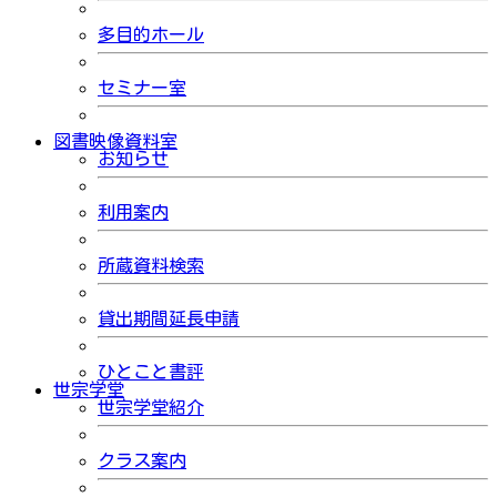
多目的ホール
セミナー室
図書映像資料室
お知らせ
利用案内
所蔵資料検索
貸出期間延長申請
ひとこと書評
世宗学堂
世宗学堂紹介
クラス案内