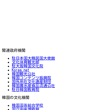
関連政府機関
駐日本国大韓民国大使館
文化体育観光部
駐大阪韓国文化院
Korea.net
韓国観光公社
韓国コンテンツ振興院
国外所在文化遺産財団
韓国農水産食品流通公社
駐日韓国教育院
韓国の文化機関
韓国芸術総合学校
国立中央博物館