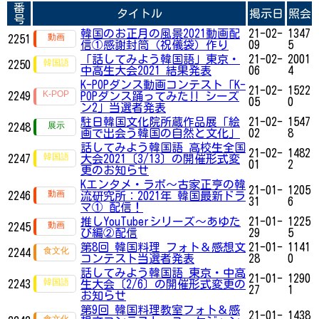
番
タイトル
掲示日
照会
号
韓国のお正月の風景2021動画配
21-02-
1347
2251
信①感謝封筒（祝儀袋）作り
09
5
「話してみよう韓国語」東京・
21-02-
2001
2250
中高生大会2021 結果発表
06
4
K-POPダンス動画コンテスト「K-
21-02-
1522
2249
POPダンス踊ってみた‼ シーズ
05
0
ン2」​​​​​​当選者発表
駐日韓国文化院所蔵作品展「絵
21-02-
1547
2248
画で出会う韓国の自然と文化」
02
8
話してみよう韓国語 高校生全国
21-02-
1482
2247
大会2021〔3/13〕の開催形式変
01
2
更のお知らせ
Kエンタメ・ラボ～古家正亨の韓
21-01-
1205
2246
流研究所：2021年 韓国最新ドラ
31
6
マ① 配信！
推しYouTuberシリーズ〜あゆた
21-01-
1225
2245
び編②配信
29
5
第8回 韓国料理 フォト＆感想文
21-01-
1141
2244
コンテスト当選者発表
28
0
話してみよう韓国語 東京・中高
21-01-
1290
2243
生大会〔2/6〕の開催形式変更の
27
1
お知らせ
第9回 韓国料理教室フォト＆感
21-01-
1438