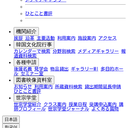
ひとこと書評
機関紹介
挨拶
沿革
主要活動
利用案内
施設案内
アクセス
韓国文化院行事
カレンダーで検索
分野別検索
メディアギャラリー
報
道資料検索
各種申請
後援名義
見学会
物品貸出
ギャラリーMI
多目的ホー
ル
セミナー室
図書映像資料室
お知らせ
利用案内
所蔵資料検索
貸出期間延長申請
ひとこと書評
世宗学堂
世宗学堂紹介
クラス案内
授業日程
受講申込案内
講
師プロフィール
世宗学堂ジャーナル
よくある質問
日本語
한국어