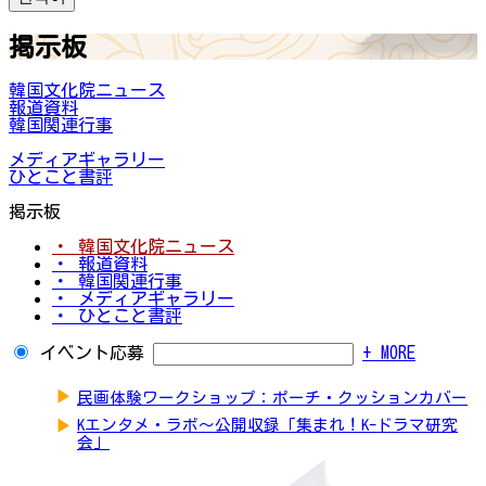
掲示板
韓国文化院ニュース
報道資料
韓国関連行事
メディアギャラリー
ひとこと書評
掲示板
・ 韓国文化院ニュース
・ 報道資料
・ 韓国関連行事
・ メディアギャラリー
・ ひとこと書評
イベント応募
+ MORE
▶
民画体験ワークショップ：ポーチ・クッションカバー
▶
Kエンタメ・ラボ～公開収録「集まれ！K-ドラマ研究
会」