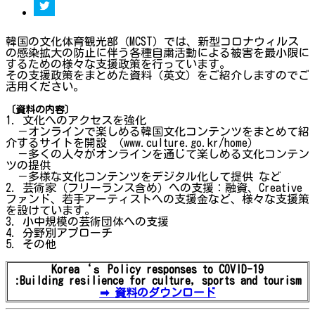
韓国の文化体育観光部（MCST）では、新型コロナウィルス
の感染拡大の防止に伴う各種自粛活動による被害を最小限に
するための様々な支援政策を行っています。
その支援政策をまとめた資料（英文）をご紹介しますのでご
活用ください。
〔資料の内容〕
1. 文化へのアクセスを強化
－オンラインで楽しめる韓国文化コンテンツをまとめて紹
介するサイトを開設 （www.culture.go.kr/home）
－多くの人々がオンラインを通じて楽しめる文化コンテン
ツの提供
－多様な文化コンテンツをデジタル化して提供 など
2. 芸術家（フリーランス含め）への支援：融資、Creative
ファンド、若手アーティストへの支援金など、様々な支援策
を設けています。
3. 小中規模の芸術団体への支援
4. 分野別アプローチ
5. その他
Korea‘ｓ Policy responses to COVID-19
:Building resilience for culture, sports and tourism
➡ 資料のダウンロード