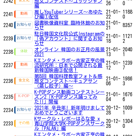
2242
想文コンテスト～ユッケジャン
26
0
編
推しYouTuberシリーズ〜あゆた
21-01-
1188
2241
び編①配信
22
0
図書映像資料室 臨時休館のお知
21-01-
2240
8357
らせ
21
駐日韓国文化院公式Instagramの
21-01-
1121
2239
「偽アカウント」に関するお知
18
2
らせ
オンライン 韓国のお正月の風景
21-01-
2040
2238
2021
13
1
Kエンタメ・ラボ～古家正亨の韓
21-01-
1239
2237
流研究所：日本で公開される最
12
7
新韓国映画③配信！
第8回 韓国料理教室フォト＆感
21-01-
1986
2236
想文コンテスト～キュアサン
06
3
（蒸し餃子）編～
K-POPダンス動画コンテストシー
21-01-
1676
2235
ズン2「K-POPダンス踊ってみ
04
6
た‼」開催
2021年 辛丑年! 新年明けまして
20-12-
1009
2234
おめでとうございます
28
1
Kサークル・レポ〜はるな愛 x
20-12-
1304
2233
青山学院大学K-POPダンスサーク
28
0
ル「PALAN」編
Kエンタメ・ラボ～古家正亨の韓