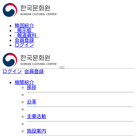
韓国紹介
掲示板
報道資料
会員登録
ログイン
ログイン
会員登録
한국어
機関紹介
挨拶
沿革
主要活動
施設案内