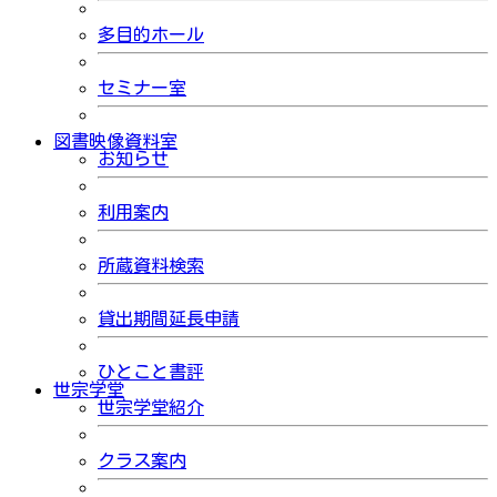
多目的ホール
セミナー室
図書映像資料室
お知らせ
利用案内
所蔵資料検索
貸出期間延長申請
ひとこと書評
世宗学堂
世宗学堂紹介
クラス案内