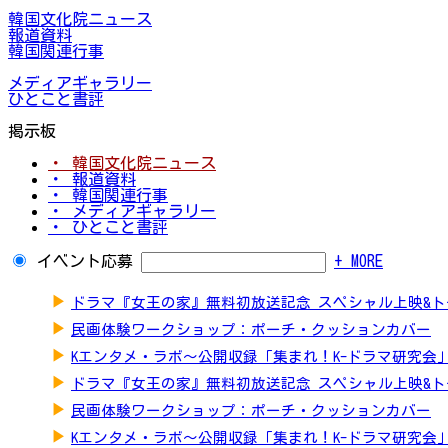
韓国文化院ニュース
報道資料
韓国関連行事
メディアギャラリー
ひとこと書評
掲示板
・ 韓国文化院ニュース
・ 報道資料
・ 韓国関連行事
・ メディアギャラリー
・ ひとこと書評
イベント応募
+ MORE
▶
ドラマ『女王の家』無料初放送記念 スペシャル上映&
▶
民画体験ワークショップ：ポーチ・クッションカバー
▶
Kエンタメ・ラボ～公開収録「集まれ！K-ドラマ研究会
▶
ドラマ『女王の家』無料初放送記念 スペシャル上映&
▶
民画体験ワークショップ：ポーチ・クッションカバー
▶
Kエンタメ・ラボ～公開収録「集まれ！K-ドラマ研究会