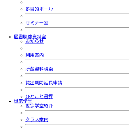
多目的ホール
セミナー室
図書映像資料室
お知らせ
利用案内
所蔵資料検索
貸出期間延長申請
ひとこと書評
世宗学堂
世宗学堂紹介
クラス案内