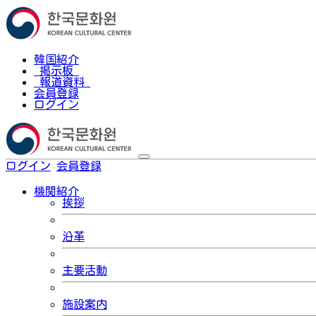
韓国紹介
掲示板
報道資料
会員登録
ログイン
ログイン
会員登録
한국어
機関紹介
挨拶
沿革
主要活動
施設案内