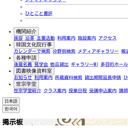
ひとこと書評
機関紹介
挨拶
沿革
主要活動
利用案内
施設案内
アクセス
韓国文化院行事
カレンダーで検索
分野別検索
メディアギャラリー
報
各種申請
後援名義
見学会
物品貸出
ギャラリーMI
多目的ホール
図書映像資料室
お知らせ
利用案内
所蔵資料検索
貸出期間延長申請
ひ
世宗学堂
世宗学堂紹介
クラス案内
授業日程
受講申込案内
講師
日本語
한국어
掲示板