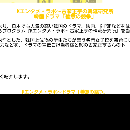
Kエンタメ・ラボ～古家正亨の韓流研究所
韓国ドラマ「善意の競争」
り、日本でも人気の高い韓国のドラマ、映画、K-POPなどを
プログラム『Kエンタメ・ラボ～古家正亨の韓流研究所』を当院Y
nを原作とした、韓国上位1%の学生たちが集う名門女子校を舞
力などを、ドラマの宣伝ご担当者様とMCの古家正亨さんのト
く紹介します。
Kエンタメ・ラボ～ドラマ「善意の競争」