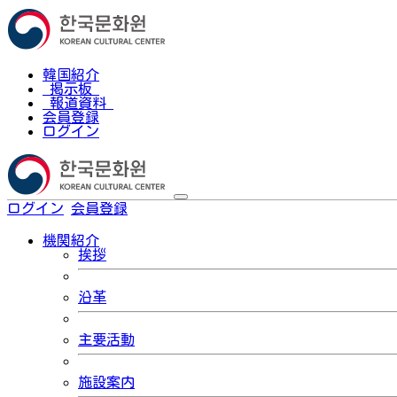
韓国紹介
掲示板
報道資料
会員登録
ログイン
ログイン
会員登録
한국어
機関紹介
挨拶
沿革
主要活動
施設案内