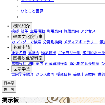
ひとこと書評
機関紹介
挨拶
沿革
主要活動
利用案内
施設案内
アクセス
韓国文化院行事
カレンダーで検索
分野別検索
メディアギャラリー
報
各種申請
後援名義
見学会
物品貸出
ギャラリーMI
多目的ホール
図書映像資料室
お知らせ
利用案内
所蔵資料検索
貸出期間延長申請
ひ
世宗学堂
世宗学堂紹介
クラス案内
授業日程
受講申込案内
講師
日本語
한국어
掲示板