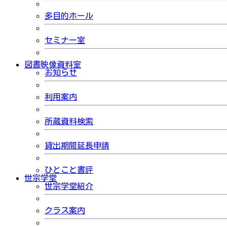
多目的ホール
セミナー室
図書映像資料室
お知らせ
利用案内
所蔵資料検索
貸出期間延長申請
ひとこと書評
世宗学堂
世宗学堂紹介
クラス案内