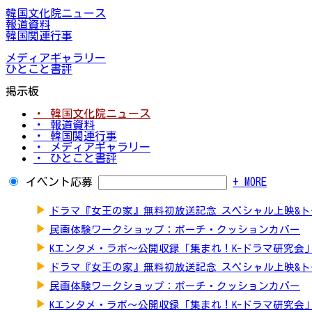
韓国文化院ニュース
報道資料
韓国関連行事
メディアギャラリー
ひとこと書評
掲示板
・ 韓国文化院ニュース
・ 報道資料
・ 韓国関連行事
・ メディアギャラリー
・ ひとこと書評
イベント応募
+ MORE
▶
ドラマ『女王の家』無料初放送記念 スペシャル上映&
▶
民画体験ワークショップ：ポーチ・クッションカバー
▶
Kエンタメ・ラボ～公開収録「集まれ！K-ドラマ研究会
▶
ドラマ『女王の家』無料初放送記念 スペシャル上映&
▶
民画体験ワークショップ：ポーチ・クッションカバー
▶
Kエンタメ・ラボ～公開収録「集まれ！K-ドラマ研究会