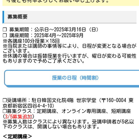
今後とも何卒よろしくお願い申し上げます。
募集概要
❐ 募集期間：公示日～2025年3月16日（日）
❐ 講座期間：2025年4月～2025年9月
※各講座100分授業×18回
※当院または講師の事情等により、日程が変更となる場合が
ございます。
※休講の場合は振替授業を行いますが、曜日が変わる可能性
もありますので予めご了承ください。
授業の日程（時間割）
❐受講場所：駐日韓国文化院4階 世宗学堂（〒160-0004 東
京都新宿区四谷4-4-10）
❐募集クラス：定期講座、オンライン専用講座、短期講座
(
3/5募集追加
)
※募集人数はクラスにより異なります。受講申請者が5名以
下のクラスは、開講しない場合もあります。
＜定期講座＞