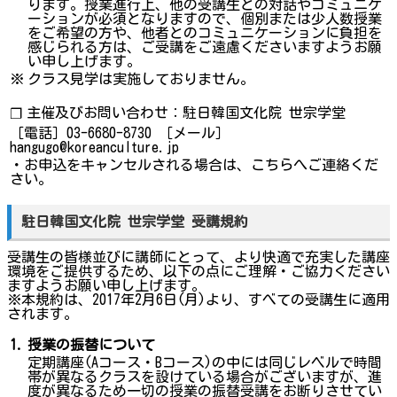
ります。授業進行上、他の受講生との対話やコミュニケ
ーションが必須となりますので、個別または少人数授業
をご希望の方や、他者とのコミュニケーションに負担を
感じられる方は、ご受講をご遠慮くださいますようお願
い申し上げます。
※
クラス見学は実施しておりません。
主催及びお問い合わせ：駐日韓国文化院 世宗学堂
❐
［電話］03-6680-8730 ［メール］
hangugo@koreanculture.jp
・お申込をキャンセルされる場合は、こちらへご連絡くだ
さい。
駐日韓国文化院 世宗学堂 受講規約
受講生の皆様並びに講師にとって、より快適で充実した講座
環境をご提供するため、以下の点にご理解・ご協力ください
ますようお願い申し上げます。
※本規約は、2017年2月6日(月)より、すべての受講生に適用
されます。
1.
授業の振替について
定期講座(Aコース・Bコース)の中には同じレベルで時間
帯が異なるクラスを設けている場合がございますが、進
度が異なるため一切の授業の振替受講をお断りさせてい