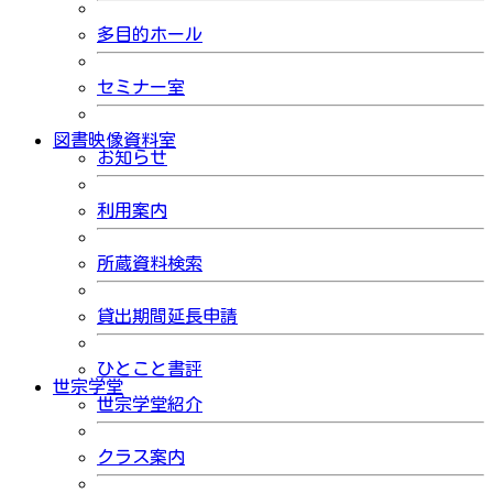
多目的ホール
セミナー室
図書映像資料室
お知らせ
利用案内
所蔵資料検索
貸出期間延長申請
ひとこと書評
世宗学堂
世宗学堂紹介
クラス案内