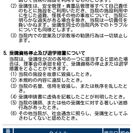
調して当院の施設を利用するものとします。
(2)
受講生は、安全管理・貴重品管理等すべて自己責任
のもとに施設をご利用いただき、当院の施設利用中
に生じた盗難、怪我その他の事故について、当院に
明らかな過失がある場合を除き、当院は一切責任を
負いかねます。受講生同士の当院内外でのトラブル
についても同様とします。
(3)
当院内での営業及び宗教等の勧誘行為は一切禁止し
ます。
5.
受講資格停止及び退学措置について
当院は、受講生が次の各号の一つに該当すると認めた場
合は、理事会の承認を経て、受講資格の停止または退学
措置をとることができます。
(1)
当院の施設を故意に毀損したとき。
(2)
本規約の内容に違反したとき。
(3)
当院の名誉、信用を毀損し、または秩序を乱したと
き。
(4)
受講申請書に虚偽を記載したことが判明したとき。
(5)
当院の講師、または他の受講生に対する著しい迷惑
行為があったとき。
(6)
その他当院が、社会通念に照らし、受講生としてふ
さわしくないと認めたとき。
番