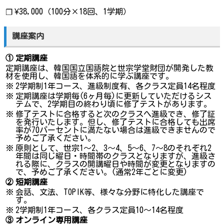
¥38,000（100分×18回、1学期）
❐
講座案内
①
定期講座
定期講座は、韓国国立国語院と世宗学堂財団が開発した教
材を使用し、韓国語を体系的に学ぶ講座です。
※
2学期制1年コース、進級制度有、各クラス定員14名程度
※
定期講座は学期毎(6ヶ月毎)に更新していただけるシス
テムで、2学期目の終わり頃に修了テストがあります。
※
修了テストに合格すると次のクラスへ進級でき、修了証
を発行いたします。但し、修了テストに合格しても出席
率が70パーセントに満たない場合は進級できませんので
予めご了承ください。
※
原則として、世宗1～2、3～4、5～6、7～8のそれぞれ2
年間は同じ曜日・時間帯のクラスとなりますが、進級さ
れる際に、クラスの開講曜日や時間が変更となりますの
で、予めご了承ください。(通常2年ごとに変更)
②
短期講座
※
会話、文法、TOPIK等、様々な分野に特化した講座で
す。
※
2学期制1年コース、各クラス定員10～14名程度
③
オンライン専用講座