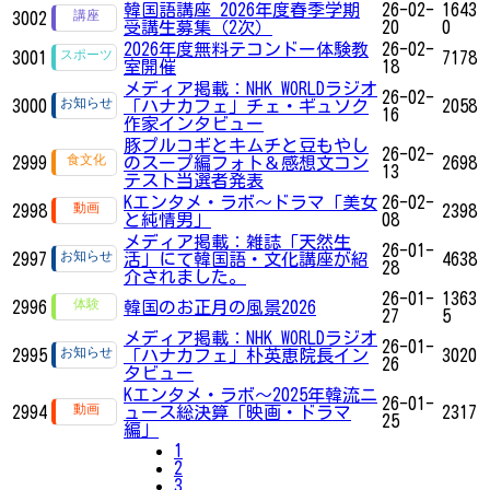
韓国語講座 2026年度春季学期
26-02-
1643
3002
受講生募集（2次）
20
0
2026年度無料テコンドー体験教
26-02-
3001
7178
室開催
18
メディア掲載：NHK WORLDラジオ
26-02-
3000
「ハナカフェ」チェ・ギュソク
2058
16
作家インタビュー
豚プルコギとキムチと豆もやし
26-02-
2999
のスープ編フォト＆感想文コン
2698
13
テスト当選者発表
Kエンタメ・ラボ～ドラマ「美女
26-02-
2998
2398
と純情男」
08
メディア掲載：雑誌「天然生
26-01-
2997
活」にて韓国語・文化講座が紹
4638
28
介されました。
26-01-
1363
2996
韓国のお正月の風景2026
27
5
メディア掲載：NHK WORLDラジオ
26-01-
2995
「ハナカフェ」朴英恵院長イン
3020
26
タビュー
Kエンタメ・ラボ～2025年韓流ニ
26-01-
2994
ュース総決算「映画・ドラマ
2317
25
編」
1
2
3