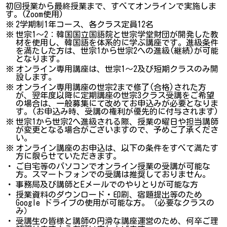
初回授業から最終授業まで、すべてオンラインで実施しま
す。(Zoom使用)
※
2学期制1年コース、各クラス定員12名
※
世宗1～2：韓国国立国語院と世宗学堂財団が開発した教
材を使用し、韓国語を体系的に学ぶ講座です。進級条件
を満たした方は、世宗1から世宗2への進級(継続)が可能
となります。
※
オンライン専用講座は、世宗1～2及び短期クラスのみ開
設します。
※
オンライン専用講座の世宗2まで修了(合格)された方
が、翌年度以降に定期講座の世宗3クラス受講をご希望
の場合は、一般募集にて改めてお申込みが必要となりま
す。(お申込み時、受講の権利が優先的に付与されます)
※
世宗1から世宗2へ進級される際、授業の曜日や担当講師
が変更となる場合がございますので、予めご了承くださ
い。
※
オンライン講座のお申込は、以下の条件をすべて満たす
方に限らせていただきます。
・
ご自宅等のパソコンでオンライン授業の受講が可能な
方。スマートフォンでの受講は推奨しておりません。
・
事務局及び講師とEメールでのやりとりが可能な方
・
授業資料のダウンロード・印刷、宿題提出等のため
Google ドライブの使用が可能な方。（必要なクラスの
み）
・
受講生の皆様と講師の円滑な講座運営のため、何卒ご理