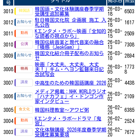
タイトル
掲示日
照会
号
韓国語・文化体験講座春季学期
26-03-
3013
6503
受講生追加募集
18
駐日韓国文化院 企画展 施工 入
26-03-
3012
1617
札公告
18
Kエンタメ・ラボ～映画「全知的
26-03-
3011
2509
な読者の視点から」
15
韓国伝統音楽と現代音楽の融合
26-03-
3010
7308
「積感（JeokGam）」
13
韓国文化紹介冊子配布のお知ら
26-03-
3009
2894
せ
10
映画「大丈夫、大丈夫、大丈
26-03-
1773
3008
夫！」キム・へヨン監督来日記
05
8
念試写会
26-03-
3007
中高生のための韓国語講座 2026
4438
02
メディア掲載：NHK WORLDラジオ
26-03-
3006
「ハナカフェ」イ・ドンゴン作
2109
02
家インタビュー
26-02-
3005
韓国料理教室～アワビ粥
6385
25
Kエンタメ・ラボ～ドラマ「鬼
26-02-
3004
2524
宮」
22
文化体験講座 2026年度春季学期
26-02-
3003
7672
受講生募集要項
20