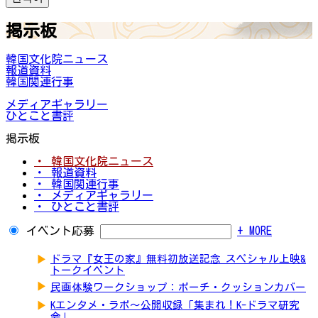
掲示板
韓国文化院ニュース
報道資料
韓国関連行事
メディアギャラリー
ひとこと書評
掲示板
・ 韓国文化院ニュース
・ 報道資料
・ 韓国関連行事
・ メディアギャラリー
・ ひとこと書評
イベント応募
+ MORE
▶
ドラマ『女王の家』無料初放送記念 スペシャル上映&
トークイベント
▶
民画体験ワークショップ：ポーチ・クッションカバー
▶
Kエンタメ・ラボ～公開収録「集まれ！K-ドラマ研究
会」