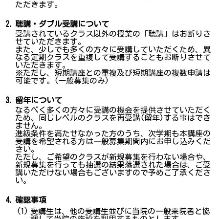
ただきます。
2.
聴講・ダブル受講について
受講されているクラス以外の授業の「聴講」はお断りさ
せていただきます。
また、少しでも多くの方々に受講していただくため、異
なる定期クラスを重複して受講することもお断りさせて
いただきます。
※ただし、短期講座との重複及び短期講座の複数申請は
可能です。(一般募集のみ)
3.
留年について
なるべく多くの方々に受講の機会を提供させていただく
ため、同じレベルのクラスを再受講(留年)する事はでき
ません。
進級条件を満たせなかった方のうち、次学期も本講座の
受講を希望される方は一般募集期間内にお申し込みくだ
さい。
ただし、ご希望のクラスが新規募集を行わない場合や、
新規募集を行っても抽選の結果落選された場合は、ご受
講いただけない場合もございますので予めご了承くださ
い。
4.
確認事項
(1)
受講生は、他の受講生並びに当院の一般来院者と協