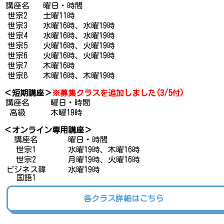
講座名
曜日・時間
世宗2
土曜11時
世宗3
水曜16時、水曜19時
世宗4
水曜16時、水曜19時
世宗5
火曜16時、火曜19時
世宗6
火曜16時、火曜19時
世宗7
木曜16時
世宗8
木曜16時、木曜19時
＜短期講座＞
※募集クラスを追加しました(3/5付)
講座名
曜日・時間
高級
木曜19時
＜オンライン専用講座＞
講座名
曜日・時間
世宗1
水曜19時、木曜16時
世宗2
月曜19時、火曜16時
ビジネス韓
水曜19時
国語1
各クラス詳細はこちら