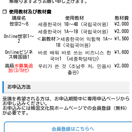
解賜りますようお願い申し上げます。
❐ 使用教材及び教材費
講座名
使用教材
教材費
世宗2～8
¥2,000
세종한국어 1B～4B（국립국어원）
¥2,000
세종한국어 1A～1B（국립국어원）
Online世宗1～
¥1,500
＜副教材＞세종한국어 익힘책 1A～
2
1B（국립국어원）
Onlineビジネ
¥1,600
바로 배워 바로 쓰는 비즈니스 한
ス韓国語1
국어1 (세종학당재단)
高級
※募集追
¥2,000
우리가 쓴 것（조남주 저, 민음사
加(3/5付)
출판）
お申込方法
受講を希望される方は、お申込期間中に専用申込ページから
お申し込みください。
お申込みには韓国文化院ホームページでの会員登録（無料）
が必要です。
会員登録はこちらへ