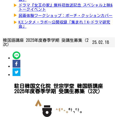
▶
ドラマ『女王の家』無料初放送記念 スペシャル上映&
トークイベント
▶
民画体験ワークショップ：ポーチ・クッションカバー
▶
Kエンタメ・ラボ～公開収録「集まれ！K-ドラマ研究
会」
韓国語講座 2025年度春季学期 受講生募集（2
25.02.18
次）
駐日韓国文化院 世宗学堂 韓国語講座
2025年度春季学期 受講生募集（2次）