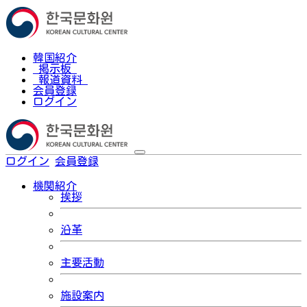
韓国紹介
掲示板
報道資料
会員登録
ログイン
ログイン
会員登録
한국어
機関紹介
挨拶
沿革
主要活動
施設案内