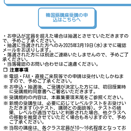
韓国語講座受講の申
込はこちらへ
・お申込が定員を超えた場合は抽選とさせていただきますの
で、予めご了承ください。
・抽選に当選された方へのみ2025年3月19日(水)までに確認
メールをお送りします。
・落選された方には別途ご連絡いたしませんので、予めご了
承ください。
・当落確認のお問い合わせはご遠慮ください。
❐ 注意事項
※
電話・FAX・直接ご来院等での申請は受付いたしかねま
すので、予めご了承ください。
※
お申込・抽選後、ご受講が決定した方には、初回授業時
に受講規約同意書へご署名いただきます。
※
受講規約の内容は、本募集要項末尾をご参照ください。
※
新規の受講生は、必要に応じてレベルテストをお受けい
ただきます(小テスト、講師との面談等)。テストの結
果、レベルが適当でないと判断された場合、他クラスへ
の移動を推奨させていただく場合もありますので、予め
ご了承ください。
※
当院の講座は、各クラス定員が10～16名程度となってお