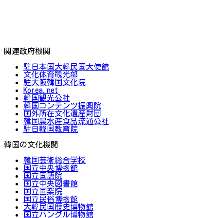
関連政府機関
駐日本国大韓民国大使館
文化体育観光部
駐大阪韓国文化院
Korea.net
韓国観光公社
韓国コンテンツ振興院
国外所在文化遺産財団
韓国農水産食品流通公社
駐日韓国教育院
韓国の文化機関
韓国芸術総合学校
国立中央博物館
国立国語院
国立中央図書館
国立国楽院
国立民俗博物館
大韓民国歴史博物館
国立ハングル博物館