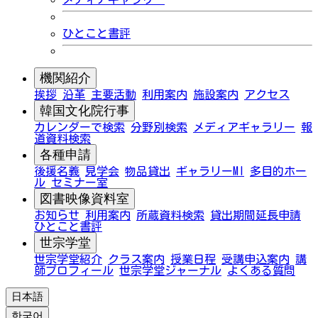
ひとこと書評
機関紹介
挨拶
沿革
主要活動
利用案内
施設案内
アクセス
韓国文化院行事
カレンダーで検索
分野別検索
メディアギャラリー
報
道資料検索
各種申請
後援名義
見学会
物品貸出
ギャラリーMI
多目的ホー
ル
セミナー室
図書映像資料室
お知らせ
利用案内
所蔵資料検索
貸出期間延長申請
ひとこと書評
世宗学堂
世宗学堂紹介
クラス案内
授業日程
受講申込案内
講
師プロフィール
世宗学堂ジャーナル
よくある質問
日本語
한국어