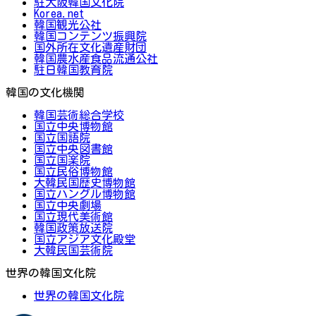
駐大阪韓国文化院
Korea.net
韓国観光公社
韓国コンテンツ振興院
国外所在文化遺産財団
韓国農水産食品流通公社
駐日韓国教育院
韓国の文化機関
韓国芸術総合学校
国立中央博物館
国立国語院
国立中央図書館
国立国楽院
国立民俗博物館
大韓民国歴史博物館
国立ハングル博物館
国立中央劇場
国立現代美術館
韓国政策放送院
国立アジア文化殿堂
大韓民国芸術院
世界の韓国文化院
世界の韓国文化院