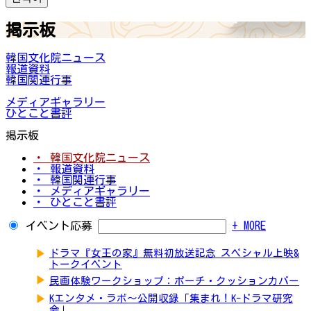
掲示板
韓国文化院ニュース
報道資料
韓国関連行事
メディアギャラリー
ひとこと書評
掲示板
・ 韓国文化院ニュース
・ 報道資料
・ 韓国関連行事
・ メディアギャラリー
・ ひとこと書評
イベント応募
+ MORE
▶
ドラマ『女王の家』無料初放送記念 スペシャル上映&
トークイベント
▶
民画体験ワークショップ：ポーチ・クッションカバー
▶
Kエンタメ・ラボ～公開収録「集まれ！K-ドラマ研究
会」