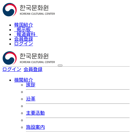
韓国紹介
掲示板
報道資料
会員登録
ログイン
ログイン
会員登録
한국어
機関紹介
挨拶
沿革
主要活動
施設案内