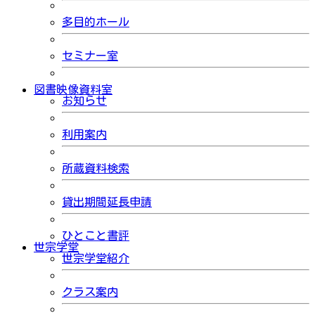
多目的ホール
セミナー室
図書映像資料室
お知らせ
利用案内
所蔵資料検索
貸出期間延長申請
ひとこと書評
世宗学堂
世宗学堂紹介
クラス案内