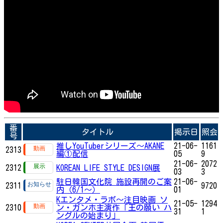
番
タイトル
掲示日
照会
号
推しYouTuberシリーズ〜AKANE
21-06-
1161
2313
編①配信
05
9
21-06-
2072
2312
KOREAN LIFE STYLE DESIGN展
03
3
駐日韓国文化院 施設再開のご案
21-06-
2311
9720
内（6/1～）
01
Kエンタメ・ラボ～注目映画 ソ
21-05-
1294
2310
ン・ガンホ主演作「王の願い ハ
31
1
ングルの始まり」