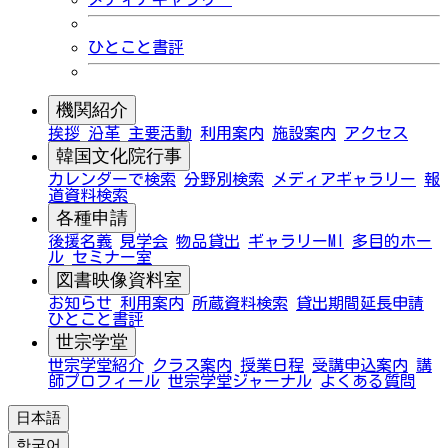
ひとこと書評
機関紹介
挨拶
沿革
主要活動
利用案内
施設案内
アクセス
韓国文化院行事
カレンダーで検索
分野別検索
メディアギャラリー
報
道資料検索
各種申請
後援名義
見学会
物品貸出
ギャラリーMI
多目的ホー
ル
セミナー室
図書映像資料室
お知らせ
利用案内
所蔵資料検索
貸出期間延長申請
ひとこと書評
世宗学堂
世宗学堂紹介
クラス案内
授業日程
受講申込案内
講
師プロフィール
世宗学堂ジャーナル
よくある質問
日本語
한국어