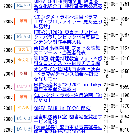
KOREA CENTER共同企画 韓国優
21-05-
1251
2309
秀文化紹介展 興行事業者公募案
27
9
内
Kエンタメ・ラボ～注目ドラマ
21-05-
1054
2308
「ザ・プロファイラー 見た通り
24
4
に話せ」
[再公告]2020 東京オリンピッ
21-05-
1087
2307
ク・パラリンピック開催契機コ
21
0
ンテンツ制作事業入札
第12回 韓国料理 フォト＆感想
21-05-
1137
2306
文コンテスト当選者発表
21
1
第13回 韓国料理教室フォト＆感
21-05-
1216
2305
想文コンテスト～納豆チヂミ編
19
1
オンライン韓国映画企画上映会
21-05-
1950
2304
~ドラマ④チャンス商会～初恋
18
1
を探して～
日韓交流おまつり2021 in Tokyo
21-05-
2303
9559
興行事業者公募案内
18
Kエンタメ・ラボ～注目映画「逃
21-05-
1198
2302
げた女」
17
3
21-05-
1770
2301
KOREA FAIR in TOKYO 開催
14
5
図書映像資料室 図書宅配貸出サ
21-05-
1054
2300
ービス開始
11
6
[休館延長] 緊急事態宣言延長に
21-05-
2299
9910
伴う施設休館のお知らせ
11