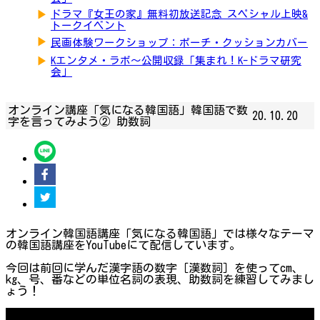
▶
ドラマ『女王の家』無料初放送記念 スペシャル上映&
トークイベント
▶
民画体験ワークショップ：ポーチ・クッションカバー
▶
Kエンタメ・ラボ～公開収録「集まれ！K-ドラマ研究
会」
オンライン講座「気になる韓国語」韓国語で数
20.10.20
字を言ってみよう② 助数詞
オンライン韓国語講座「気になる韓国語」では様々なテーマ
の韓国語講座をYouTubeにて配信しています。
今回は前回に学んだ漢字語の数字［漢数詞］を使ってcm、
kg、号、番などの単位名詞の表現、助数詞を練習してみまし
ょう！