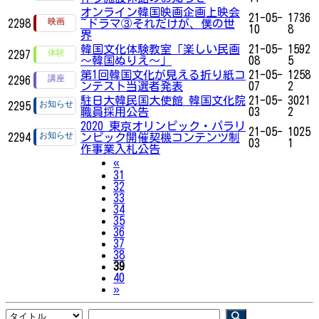
オンライン韓国映画企画上映会
21-05-
1736
2298
~ドラマ③それだけが、僕の世
10
8
界
韓国文化体験教室「楽しい民画
21-05-
1592
2297
〜韓国ぬりえ～」
08
5
第1回韓国文化が見える折り紙コ
21-05-
1258
2296
ンテスト当選者発表
07
2
駐日大韓民国大使館 韓国文化院
21-05-
3021
2295
職員採用公告
03
2
2020 東京オリンピック・パラリ
21-05-
1025
2294
ンピック開催契機コンテンツ制
03
1
作事業入札公告
Previous
«
31
32
33
34
35
36
37
38
39
40
Next
»