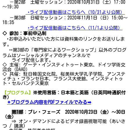
－第2部 土曜セッション：2020年10月31日（土）17:00
～19:30
‣ライブ配信動画はこちらへ（10/31より公開）
－第3部 日曜セッション：2020年11月1日（日）15:00～
18:35
‣ライブ配信動画はこちらへ（11/1より公開）
◇ 参加：事前申込制
‣お申込みいただいた方には資料集のリンクをお送りしま
す。
‣‣第3部の「専門家によるワークショップ」以外のプログ
ラムはソーシャルメディアのチャンネルで
ライブ配信します。
◇ 主催: ゲーテ・インスティトゥート東京、ドイツ学術交
流会（DAAD）
◇ 共催: 駐日韓国文化院、桜美林大学孔子学院、アンステ
ィチュ・フランセ日本、フランス大使館、インスティトゥ
ト・セルバンテス東京
※使用言語：日本語と英語（日英同時通訳付
【プログラム】
き）
✦プログラム内容をPDFファイルでみる➡
第1部
：
プレ・フェーズ 2020年10月23日（金）～30日
（金）
⇒ オン・デマンドによるビデオ録画視聴可能 (あいさ
つ / 講演)