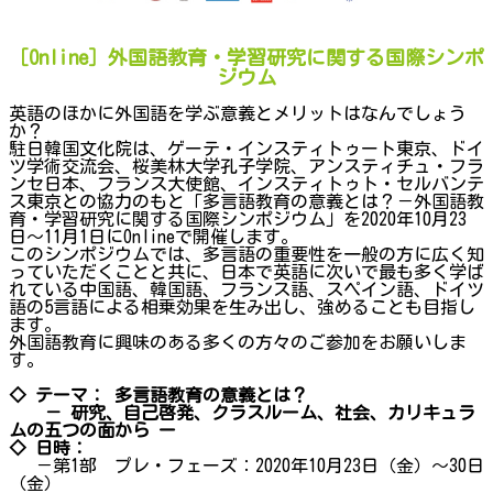
［Online］外国語教育・学習研究に関する国際シンポ
ジウム
英語のほかに外国語を学ぶ意義とメリットはなんでしょう
か？
駐日韓国文化院は、ゲーテ・インスティトゥート東京、ドイ
ツ学術交流会、桜美林大学孔子学院、アンスティチュ・フラ
ンセ日本、フランス大使館、インスティトゥト・セルバンテ
ス東京との協力のもと「多言語教育の意義とは？－外国語教
育・学習研究に関する国際シンポジウム」を2020年10月23
日〜11月1日にOnlineで開催します。
このシンポジウムでは、多言語の重要性を一般の方に広く知
っていただくことと共に、日本で英語に次いで最も多く学ば
れている中国語、韓国語、フランス語、スペイン語、ドイツ
語の5言語による相乗効果を生み出し、強めることも目指し
ます。
外国語教育に興味のある多くの方々のご参加をお願いしま
す。
◇ テーマ： 多言語教育の意義とは？
－ 研究、自己啓発、クラスルーム、社会、カリキュラ
ムの五つの面から ー
◇ 日時：
－第1部 プレ・フェーズ：2020年10月23日（金）～30日
（金）