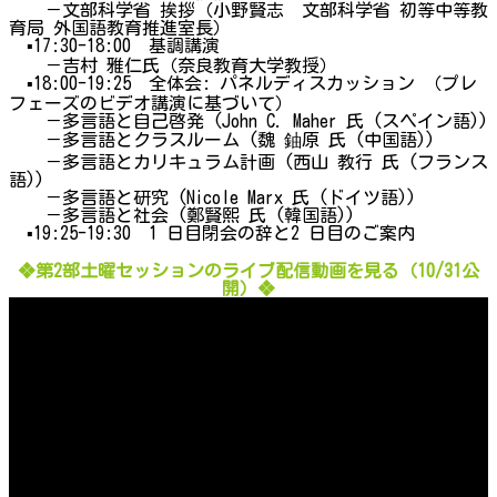
－文部科学省 挨拶（小野賢志 文部科学省 初等中等教
育局 外国語教育推進室長）
▪17:30-18:00 基調講演
－吉村 雅仁氏（奈良教育大学教授）
▪18:00-19:25 全体会: パネルディスカッション （プレ
フェーズのビデオ講演に基づいて）
－多言語と自己啓発 (John C. Maher 氏 (スペイン語))
－多言語とクラスルーム (魏 鈾原 氏 (中国語))
－多言語とカリキュラム計画 (西山 教行 氏 (フランス
語))
－多言語と研究 (Nicole Marx 氏 (ドイツ語))
－多言語と社会 (鄭賢熙 氏 (韓国語))
▪19:25-19:30 1 日目閉会の辞と2 日目のご案内
❖第2部土曜セッションのライブ配信動画を見る（10/31公
開）❖