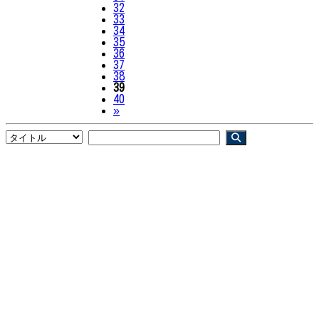
32
33
34
35
36
37
38
39
40
Next
»