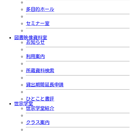
多目的ホール
セミナー室
図書映像資料室
お知らせ
利用案内
所蔵資料検索
貸出期間延長申請
ひとこと書評
世宗学堂
世宗学堂紹介
クラス案内