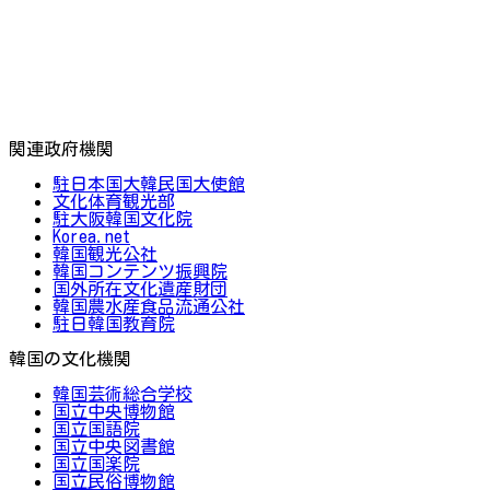
関連政府機関
駐日本国大韓民国大使館
文化体育観光部
駐大阪韓国文化院
Korea.net
韓国観光公社
韓国コンテンツ振興院
国外所在文化遺産財団
韓国農水産食品流通公社
駐日韓国教育院
韓国の文化機関
韓国芸術総合学校
国立中央博物館
国立国語院
国立中央図書館
国立国楽院
国立民俗博物館