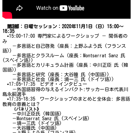
第3部
：日曜セッション：2020年11月1日（日）15:00～
18:35
▪15:00-17:00 専門家によるワークショップ － 関係者の
み
－多言語と自己啓発 (座長：上野ふよう氏 (フランス
語))
－多言語とクラスルーム (座長：Montserrat Sanz 氏
(スペイン語))
－多言語とカリキュラム計画 (座長：中川正臣 氏 (韓
国語))
－多言語と研究 (座長：大谷瞳 氏 (中国語))
－多言語と社会 (座長：境一三 氏 (ドイツ語))
▪17:05-17:35 ビデオ・インタビュー
－外国語習得の与えるインパクト:サッカー日本代表川
島永嗣選手
▪17:35-18:35 ワークショップのまとめと全体会: 多言語
教育の意義とは？
《
パネリスト》
－中川正臣氏 (韓国語)
－Montserrat Sanz 氏 (スペイン語)
－境一三氏 (ドイツ語)
－大谷瞳氏 (中国語)
－上野ふよう氏 (フランス語)