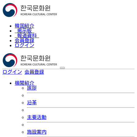
韓国紹介
掲示板
報道資料
会員登録
ログイン
ログイン
会員登録
한국어
機関紹介
挨拶
沿革
主要活動
施設案内