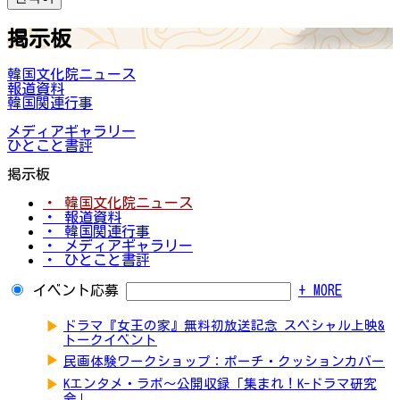
掲示板
韓国文化院ニュース
報道資料
韓国関連行事
メディアギャラリー
ひとこと書評
掲示板
・ 韓国文化院ニュース
・ 報道資料
・ 韓国関連行事
・ メディアギャラリー
・ ひとこと書評
イベント応募
+ MORE
▶
ドラマ『女王の家』無料初放送記念 スペシャル上映&
トークイベント
▶
民画体験ワークショップ：ポーチ・クッションカバー
▶
Kエンタメ・ラボ～公開収録「集まれ！K-ドラマ研究
会」