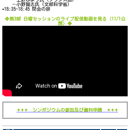
－小野賢志氏 (文部科学省)
▪18:35-18:45 閉会の辞
❖第3部 日曜セッションのライブ配信動画を見る（11/1公
開）❖
✦✦✦ シンポジウムの参加及び資料申請 ✦✦✦