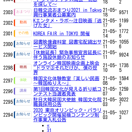
18
2
を探して～
日韓交流おまつり2021 in Tokyo
21-05-
2303
9571
興行事業者公募案内
18
Kエンタメ・ラボ～注目映画「逃
21-05-
1199
2302
げた女」
17
9
21-05-
1772
2301
KOREA FAIR in TOKYO 開催
14
6
図書映像資料室 図書宅配貸出サ
21-05-
1055
2300
ービス開始
11
6
[休館延長] 緊急事態宣言延長に
21-05-
2299
9924
伴う施設休館のお知らせ
11
オンライン韓国映画企画上映会
21-05-
1738
2298
~ドラマ③それだけが、僕の世
10
5
界
韓国文化体験教室「楽しい民画
21-05-
1594
2297
〜韓国ぬりえ～」
08
5
第1回韓国文化が見える折り紙コ
21-05-
1259
2296
ンテスト当選者発表
07
8
駐日大韓民国大使館 韓国文化院
21-05-
3022
2295
職員採用公告
03
7
2020 東京オリンピック・パラリ
21-05-
1027
2294
ンピック開催契機コンテンツ制
03
3
作事業入札公告
Previous
«
31