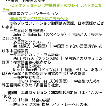
▪主催者、共催者の挨拶
‣ビデオメッセージ（字幕付き）のプレイリストはこち
ら⇒
▪講演者のプレゼンテーション
‣動画のプレイリストはこちらへ⇒
※各プレゼンテーション動画は英語版、日本語版がござ
います。
ー多言語と自己啓発:
John C. Maher氏 (スペイン語) | 言語と人：多言語
と自己啓発
ー多言語とクラスルーム:
魏 鈾原氏 (中国語) | 中国語ではない言語環境にお
ける中国語教育
ー多言語とカリキュラム計画:
西山 教行氏 (フランス語) | 多言語とカリキュラム
計画：複言語主義の観点から
ー多言語と研究:
Nicole Marx氏 (ドイツ語) | 前進、らせん、あるい
は(再)循環？現在の複言語研究の発展とその影響
ー多言語と社会:
Chung Hyeon-Hee 氏(韓国語) | 中高生のための
韓国語講座でみた「多言語と社会」
第2部
：
土曜セッション：2020年10月31日（土）17:00～
19:30
▪17:00-17:30 開会の挨拶
－駐日ドイツ大使 挨拶（イナ・レーペル大使）