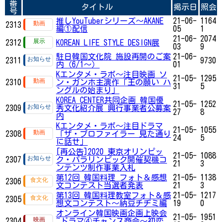
番
タイトル
掲示日
照会
号
推しYouTuberシリーズ〜AKANE
21-06-
1164
2313
編①配信
05
1
21-06-
2074
2312
KOREAN LIFE STYLE DESIGN展
03
9
駐日韓国文化院 施設再開のご案
21-06-
2311
9730
内（6/1～）
01
Kエンタメ・ラボ～注目映画 ソ
21-05-
1295
2310
ン・ガンホ主演作「王の願い ハ
31
5
ングルの始まり」
KOREA CENTER共同企画 韓国優
21-05-
1252
2309
秀文化紹介展 興行事業者公募案
27
8
内
Kエンタメ・ラボ～注目ドラマ
21-05-
1055
2308
「ザ・プロファイラー 見た通り
24
5
に話せ」
[再公告]2020 東京オリンピッ
21-05-
1088
2307
ク・パラリンピック開催契機コ
21
3
ンテンツ制作事業入札
第12回 韓国料理 フォト＆感想
21-05-
1138
2306
文コンテスト当選者発表
21
3
第13回 韓国料理教室フォト＆感
21-05-
1217
2305
想文コンテスト～納豆チヂミ編
19
0
オンライン韓国映画企画上映会
21-05-
1951
2304
~ドラマ④チャンス商会～初恋