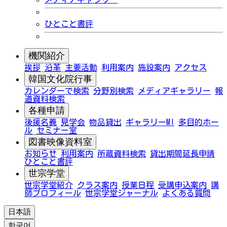
ひとこと書評
機関紹介
挨拶
沿革
主要活動
利用案内
施設案内
アクセス
韓国文化院行事
カレンダーで検索
分野別検索
メディアギャラリー
報
道資料検索
各種申請
後援名義
見学会
物品貸出
ギャラリーMI
多目的ホー
ル
セミナー室
図書映像資料室
お知らせ
利用案内
所蔵資料検索
貸出期間延長申請
ひとこと書評
世宗学堂
世宗学堂紹介
クラス案内
授業日程
受講申込案内
講
師プロフィール
世宗学堂ジャーナル
よくある質問
日本語
한국어