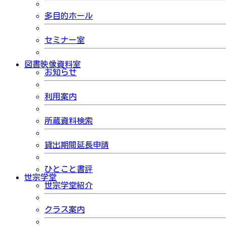
多目的ホール
セミナー室
図書映像資料室
お知らせ
利用案内
所蔵資料検索
貸出期間延長申請
ひとこと書評
世宗学堂
世宗学堂紹介
クラス案内