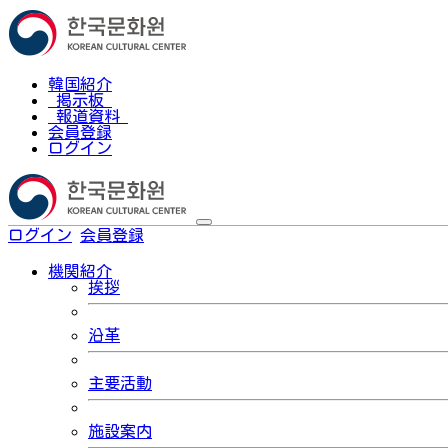
韓国紹介
掲示板
報道資料
会員登録
ログイン
ログイン
会員登録
한국어
機関紹介
挨拶
沿革
主要活動
施設案内