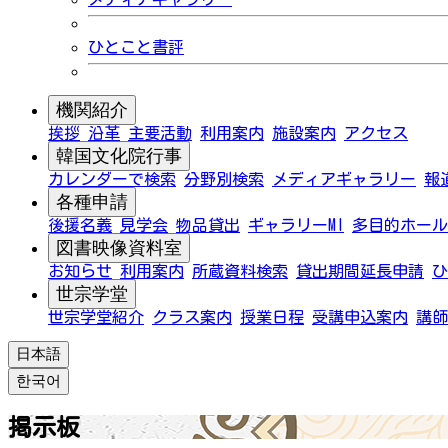
ひとこと書評
機関紹介
挨拶
沿革
主要活動
利用案内
施設案内
アクセス
韓国文化院行事
カレンダーで検索
分野別検索
メディアギャラリー
報
各種申請
後援名義
見学会
物品貸出
ギャラリーMI
多目的ホール
図書映像資料室
お知らせ
利用案内
所蔵資料検索
貸出期間延長申請
ひ
世宗学堂
世宗学堂紹介
クラス案内
授業日程
受講申込案内
講師
日本語
한국어
掲示板