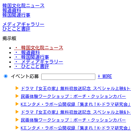
韓国文化院ニュース
報道資料
韓国関連行事
メディアギャラリー
ひとこと書評
掲示板
・ 韓国文化院ニュース
・ 報道資料
・ 韓国関連行事
・ メディアギャラリー
・ ひとこと書評
イベント応募
+ MORE
▶
ドラマ『女王の家』無料初放送記念 スペシャル上映&
▶
民画体験ワークショップ：ポーチ・クッションカバー
▶
Kエンタメ・ラボ～公開収録「集まれ！K-ドラマ研究会
▶
ドラマ『女王の家』無料初放送記念 スペシャル上映&
▶
民画体験ワークショップ：ポーチ・クッションカバー
▶
Kエンタメ・ラボ～公開収録「集まれ！K-ドラマ研究会