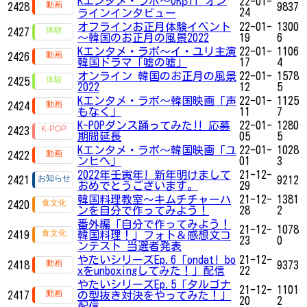
Kエンタメ・ラボ～ORβIT オン
22-01-
2428
9837
24
ラインインタビュー
オフラインお正月体験イベント
22-01-
1300
2427
～韓国のお正月の風景2022
19
6
Kエンタメ・ラボ～イ・ユリ主演
22-01-
1106
2426
韓国ドラマ「嘘の嘘」
17
4
オンライン 韓国のお正月の風景
22-01-
1578
2425
2022
12
5
Kエンタメ・ラボ～韓国映画「声
22-01-
1125
2424
もなく」
11
7
K-POPダンス踊ってみた‼ 応募
22-01-
1280
2423
期間延長
05
5
Kエンタメ・ラボ～韓国映画「ユ
22-01-
1028
2422
ンヒへ」
01
3
2022年壬寅年! 新年明けまして
21-12-
2421
9212
おめでとうございます。
29
韓国料理教室〜キムチチャーハ
21-12-
1381
2420
ンを自分で作ってみよう！
28
2
番外編「自分で作ってみよう！
21-12-
1078
2419
韓国料理！」フォト＆感想文コ
23
0
ンテスト 当選者発表
やたいシリーズEp.6「ondat! bo
21-12-
2418
9373
xをunboxingしてみた！」配信
22
やたいシリーズEp.5「タルゴナ
21-12-
1101
2417
の型抜き対決をやってみた！」
20
2
配信