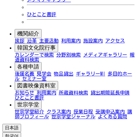
ひとこと書評
機関紹介
挨拶
沿革
主要活動
利用案内
施設案内
アクセス
韓国文化院行事
カレンダーで検索
分野別検索
メディアギャラリー
報
道資料検索
各種申請
後援名義
見学会
物品貸出
ギャラリーMI
多目的ホー
ル
セミナー室
図書映像資料室
お知らせ
利用案内
所蔵資料検索
貸出期間延長申請
ひとこと書評
世宗学堂
世宗学堂紹介
クラス案内
授業日程
受講申込案内
講
師プロフィール
世宗学堂ジャーナル
よくある質問
日本語
한국어