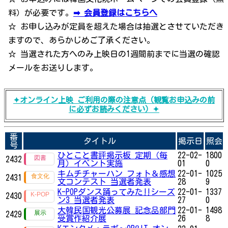
料）が必要です。
➡ 会員登録はこちらへ
☆ お申し込みが定員を超えた場合は抽選とさせていただき
ますので、あらかじめご了承ください。
☆ 当選された方へのみ上映日の1週間前までに当選の確認
メールをお送りします。
✦オンライン上映 ご利用の際の注意点（観覧お申込みの前
に必ずお読みください）✦
番
タイトル
掲示日
照会
号
ひとこと書評掲示板 定期（毎
22-02-
1800
2432
月）イベント実施
01
0
キムチチャーハン フォト＆感想
22-01-
1025
2431
文コンテスト 当選者発表
28
9
K-POPダンス踊ってみた‼シーズ
22-01-
1337
2430
ン3 当選者発表
27
0
大韓民国観光公募展 記念品部門
22-01-
1498
2429
受賞作紹介展
26
8