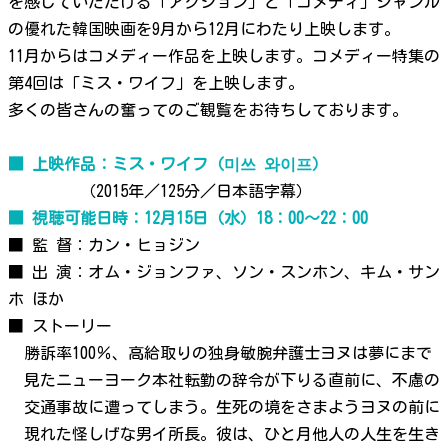
を感じていただける「アクション」と「コメディ」ジャンル
の優れた韓国映画を9月から12月にわたり上映します。
11月からはコメディー作品を上映します。コメディー特集の
第4回は「ミス・ワイフ」を上映します。
多くの皆さんの奮ってのご観覧をお待ちしております。
■ 上映作品：ミス・ワイフ（미쓰 와이프）
（2015年／125分／日本語字幕）
■ 視聴可能日時：12月15日（水）18：00～22：00
■ 監 督：カン・ヒョジン
■ 出 演：オム・ジョンファ、ソン・スンホン、キム・サン
ホ ほか
■ ストーリー
勝訴率100％、高給取りの独身敏腕弁護士ヨヌは夢にまで
見たニューヨーク本社転勤の辞令が下りる直前に、不慮の
交通事故に遭ってしまう。生死の境をさまようヨヌの前に
現れた怪しげな男イ所長。彼は、ひと月他人の人生を生き