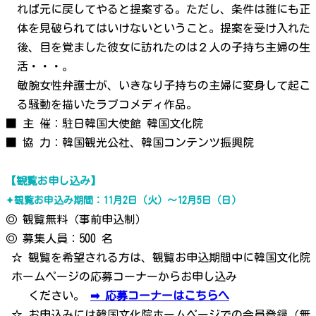
れば元に戻してやると提案する。ただし、条件は誰にも正
体を見破られてはいけないということ。提案を受け入れた
後、目を覚ました彼女に訪れたのは２人の子持ち主婦の生
活・・・。
敏腕女性弁護士が、いきなり子持ちの主婦に変身して起こ
る騒動を描いたラブコメディ作品。
■ 主 催：駐日韓国大使館 韓国文化院
■ 協 力：韓国観光公社、韓国コンテンツ振興院
【観覧お申し込み】
✦観覧お申込み期間：11月2日（火）～12月5日（日）
◎ 観覧無料（事前申込制）
◎ 募集人員：500 名
☆ 観覧を希望される方は、観覧お申込期間中に韓国文化院
ホームページの応募コーナーからお申し込み
ください。
➡ 応募コーナーはこちらへ
☆ お申込みには韓国文化院ホームページでの会員登録（無