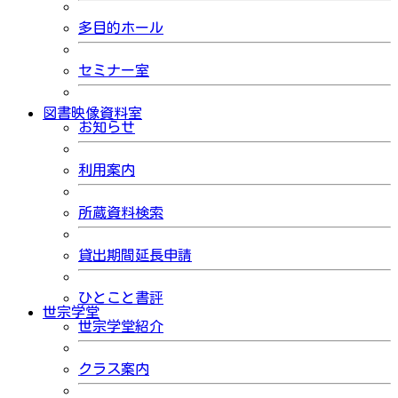
多目的ホール
セミナー室
図書映像資料室
お知らせ
利用案内
所蔵資料検索
貸出期間延長申請
ひとこと書評
世宗学堂
世宗学堂紹介
クラス案内