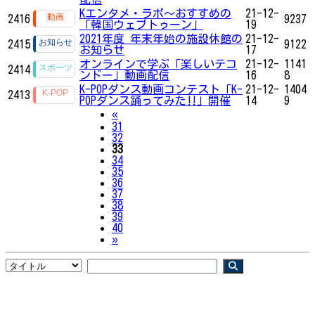
Kエンタメ・ラボ～おすすめの
21-12-
2416
9237
「韓国ウェブトゥーン」
19
2021年度 年末年始の施設休館の
21-12-
2415
9122
お知らせ
17
オンラインで学ぶ「楽しいテコ
21-12-
1141
2414
ンドー」動画配信
16
8
K-POPダンス動画コンテスト「K-
21-12-
1404
2413
POPダンス踊ってみた‼」開催
14
9
Previous
«
31
32
33
34
35
36
37
38
39
40
Next
»