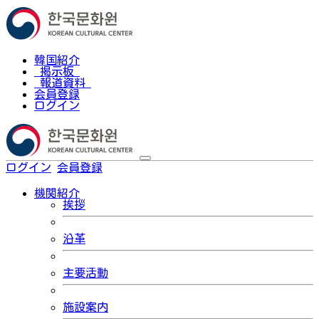
韓国紹介
掲示板
報道資料
会員登録
ログイン
ログイン
会員登録
한국어
機関紹介
挨拶
沿革
主要活動
施設案内