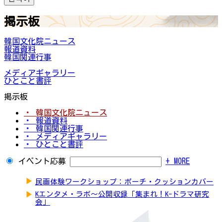
掲示板
韓国文化院ニュース
報道資料
韓国関連行事
メディアギャラリー
ひとこと書評
掲示板
・ 韓国文化院ニュース
・ 報道資料
・ 韓国関連行事
・ メディアギャラリー
・ ひとこと書評
イベント応募
+ MORE
▶
民画体験ワークショップ：ポーチ・クッションカバー
▶
Kエンタメ・ラボ～公開収録「集まれ！K-ドラマ研究
会」