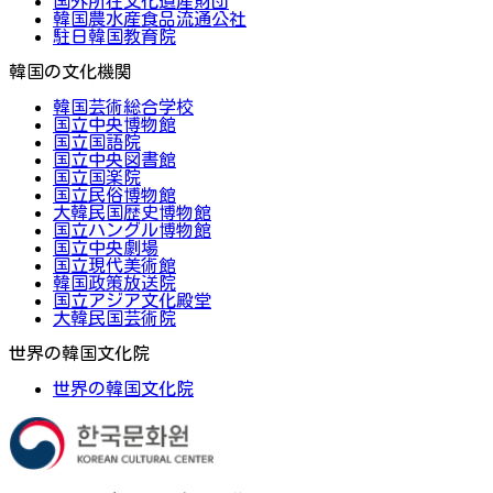
国外所在文化遺産財団
韓国農水産食品流通公社
駐日韓国教育院
韓国の文化機関
韓国芸術総合学校
国立中央博物館
国立国語院
国立中央図書館
国立国楽院
国立民俗博物館
大韓民国歴史博物館
国立ハングル博物館
国立中央劇場
国立現代美術館
韓国政策放送院
国立アジア文化殿堂
大韓民国芸術院
世界の韓国文化院
世界の韓国文化院