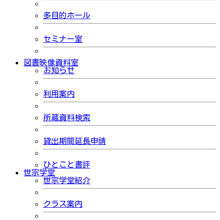
多目的ホール
セミナー室
図書映像資料室
お知らせ
利用案内
所蔵資料検索
貸出期間延長申請
ひとこと書評
世宗学堂
世宗学堂紹介
クラス案内