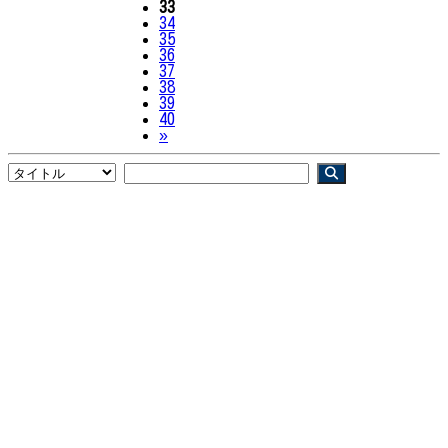
33
34
35
36
37
38
39
40
Next
»