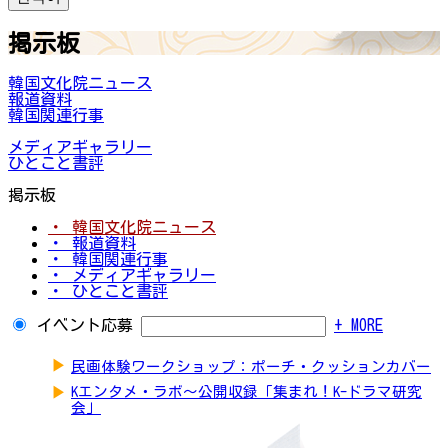
掲示板
韓国文化院ニュース
報道資料
韓国関連行事
メディアギャラリー
ひとこと書評
掲示板
・ 韓国文化院ニュース
・ 報道資料
・ 韓国関連行事
・ メディアギャラリー
・ ひとこと書評
イベント応募
+ MORE
▶
民画体験ワークショップ：ポーチ・クッションカバー
▶
Kエンタメ・ラボ～公開収録「集まれ！K-ドラマ研究
会」