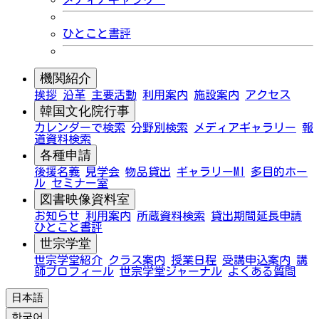
ひとこと書評
機関紹介
挨拶
沿革
主要活動
利用案内
施設案内
アクセス
韓国文化院行事
カレンダーで検索
分野別検索
メディアギャラリー
報
道資料検索
各種申請
後援名義
見学会
物品貸出
ギャラリーMI
多目的ホー
ル
セミナー室
図書映像資料室
お知らせ
利用案内
所蔵資料検索
貸出期間延長申請
ひとこと書評
世宗学堂
世宗学堂紹介
クラス案内
授業日程
受講申込案内
講
師プロフィール
世宗学堂ジャーナル
よくある質問
日本語
한국어