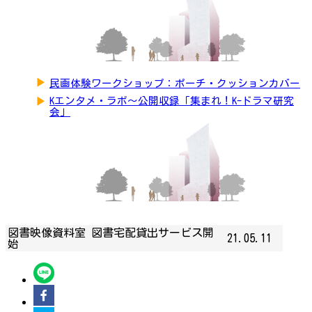
▶
民画体験ワークショップ：ポーチ・クッションカバー
▶
Kエンタメ・ラボ～公開収録「集まれ！K-ドラマ研究
会」
図書映像資料室 図書宅配貸出サービス開
21.05.11
始