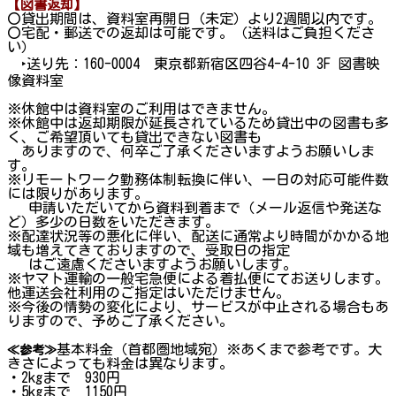
【図書返却】
〇貸出期間は、資料室再開日（未定）より2週間以内です。
〇宅配・郵送での返却は可能です。（送料はご負担くださ
い）
‣送り先：160-0004 東京都新宿区四谷4-4-10 3F 図書映
像資料室
※休館中は資料室のご利用はできません。
※休館中は返却期限が延長されているため貸出中の図書も多
く、ご希望頂いても貸出できない図書も
ありますので、何卒ご了承くださいますようお願いしま
す。
※リモートワーク勤務体制転換に伴い、一日の対応可能件数
には限りがあります。
申請いただいてから資料到着まで（メール返信や発送な
ど）多少の日数をいただきます。
※配達状況等の悪化に伴い、配送に通常より時間がかかる地
域も増えてきておりますので、受取日の指定
はご遠慮くださいますようお願いします。
※ヤマト運輸の一般宅急便による着払便にてお送りします。
他運送会社利用のご指定はいただけません。
※今後の情勢の変化により、サービスが中止される場合もあ
りますので、予めご了承ください。
基本料金（首都圏地域宛）※あくまで参考です。大
≪参考≫
きさによっても料金は異なります。
・2kgまで 930円
・5kgまで 1150円