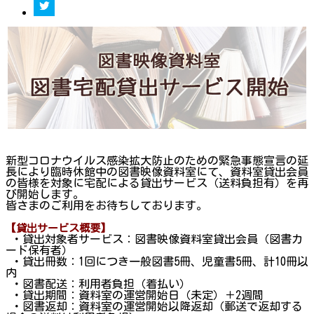
新型コロナウイルス感染拡大防止のための緊急事態宣言の延
長により臨時休館中の図書映像資料室にて、資料室貸出会員
の皆様を対象に宅配による貸出サービス（送料負担有）を再
び開始します。
皆さまのご利用をお待ちしております。
【貸出サービス概要】
・貸出対象者サービス：図書映像資料室貸出会員（図書カ
ード保有者）
・貸出冊数：1回につき一般図書5冊、児童書5冊、計10冊以
内
・図書配送：利用者負担（着払い）
・貸出期間：資料室の運営開始日（未定）＋2週間
・図書返却：資料室の運営開始以降返却（郵送で返却する