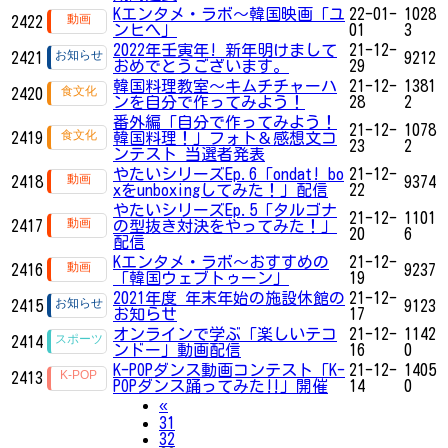
Kエンタメ・ラボ～韓国映画「ユ
22-01-
1028
2422
ンヒへ」
01
3
2022年壬寅年! 新年明けまして
21-12-
2421
9212
おめでとうございます。
29
韓国料理教室〜キムチチャーハ
21-12-
1381
2420
ンを自分で作ってみよう！
28
2
番外編「自分で作ってみよう！
21-12-
1078
2419
韓国料理！」フォト＆感想文コ
23
2
ンテスト 当選者発表
やたいシリーズEp.6「ondat! bo
21-12-
2418
9374
xをunboxingしてみた！」配信
22
やたいシリーズEp.5「タルゴナ
21-12-
1101
2417
の型抜き対決をやってみた！」
20
6
配信
Kエンタメ・ラボ～おすすめの
21-12-
2416
9237
「韓国ウェブトゥーン」
19
2021年度 年末年始の施設休館の
21-12-
2415
9123
お知らせ
17
オンラインで学ぶ「楽しいテコ
21-12-
1142
2414
ンドー」動画配信
16
0
K-POPダンス動画コンテスト「K-
21-12-
1405
2413
POPダンス踊ってみた‼」開催
14
0
Previous
«
31
32