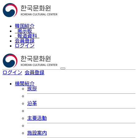
韓国紹介
掲示板
報道資料
会員登録
ログイン
ログイン
会員登録
한국어
機関紹介
挨拶
沿革
主要活動
施設案内