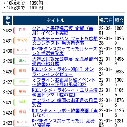
・10kgまで 1390円
・15kgまで 1610円
番
タイトル
掲示日
照会
号
ひとこと書評掲示板 定期（毎
22-02-
1800
2432
月）イベント実施
01
1
キムチチャーハン フォト＆感想
22-01-
1025
2431
文コンテスト 当選者発表
28
9
K-POPダンス踊ってみた‼シーズ
22-01-
1337
2430
ン3 当選者発表
27
1
大韓民国観光公募展 記念品部門
22-01-
1498
2429
受賞作紹介展
26
9
Kエンタメ・ラボ～ORβIT オン
22-01-
2428
9838
24
ラインインタビュー
オフラインお正月体験イベント
22-01-
1300
2427
～韓国のお正月の風景2022
19
6
Kエンタメ・ラボ～イ・ユリ主演
22-01-
1106
2426
韓国ドラマ「嘘の嘘」
17
5
オンライン 韓国のお正月の風景
22-01-
1578
2425
2022
12
8
Kエンタメ・ラボ～韓国映画「声
22-01-
1125
2424
もなく」
11
8
K-POPダンス踊ってみた‼ 応募
22-01-
1281
2423
期間延長
05
0