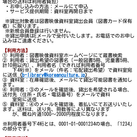
場合の送料は利用者負担）
・お申し込みの方法：メールにて申込
・サービス提供期間：資料室再開日まで
※貸出対象者は図書映像資料室貸出会員（図書カード保有
者）に限ります。
※新規会員登録は行いません。
※貸出申請はEメールで受付いたします。お電話でのお申し
込みはご遠慮ください。
【利用方法】
① 利用者：図書映像資料室ホームページにて蔵書検索
② 利用者：貸出希望の図書名〔一般図書5冊、児童書5冊、
計10冊以内〕、利用者名〔できれば利用者番号
下4桁※〕をメール（件名：宅配貸出希望）で資料室宛
に送信
（
b-library@koreanculture.jp
）
③ 資料室：在庫確認後、メールにて貸出可能図書を通知し
ます。
④ 利用者：③のメールを確認後、貸出を希望される場合、
送付先（住所・氏名・電話番号）をメールで資料
室宛に送信
⑤ 資料室：④のメールを確認後、着払いにてお送りいたし
ます。送料は、送り先、冊数等により異なります
が、概ね片道1000～2000円程度になります。
※利用者番号下4桁とは、0001-01-0001234の場合、「1234」
の部分です。