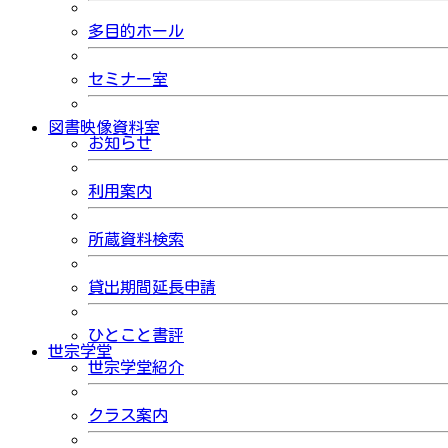
多目的ホール
セミナー室
図書映像資料室
お知らせ
利用案内
所蔵資料検索
貸出期間延長申請
ひとこと書評
世宗学堂
世宗学堂紹介
クラス案内