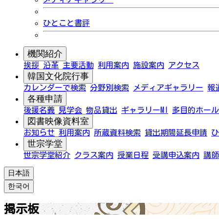
ひとこと書評
機関紹介
挨拶
沿革
主要活動
利用案内
施設案内
アクセス
韓国文化院行事
カレンダーで検索
分野別検索
メディアギャラリー
報
各種申請
後援名義
見学会
物品貸出
ギャラリーMI
多目的ホール
図書映像資料室
お知らせ
利用案内
所蔵資料検索
貸出期間延長申請
ひ
世宗学堂
世宗学堂紹介
クラス案内
授業日程
受講申込案内
講師
日本語
한국어
掲示板