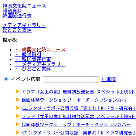
韓国文化院ニュース
報道資料
韓国関連行事
メディアギャラリー
ひとこと書評
掲示板
・ 韓国文化院ニュース
・ 報道資料
・ 韓国関連行事
・ メディアギャラリー
・ ひとこと書評
イベント応募
+ MORE
▶
ドラマ『女王の家』無料初放送記念 スペシャル上映&
▶
民画体験ワークショップ：ポーチ・クッションカバー
▶
Kエンタメ・ラボ～公開収録「集まれ！K-ドラマ研究会
▶
ドラマ『女王の家』無料初放送記念 スペシャル上映&
▶
民画体験ワークショップ：ポーチ・クッションカバー
▶
Kエンタメ・ラボ～公開収録「集まれ！K-ドラマ研究会