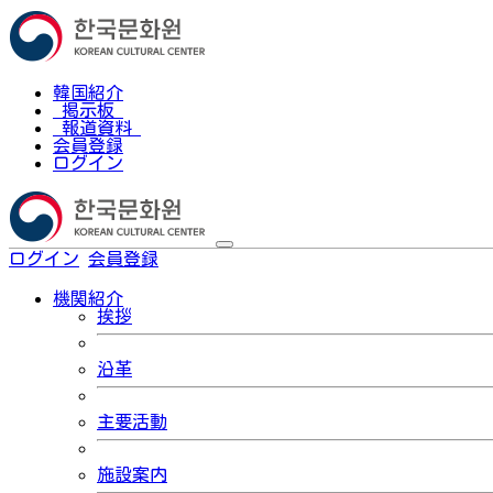
韓国紹介
掲示板
報道資料
会員登録
ログイン
ログイン
会員登録
한국어
機関紹介
挨拶
沿革
主要活動
施設案内