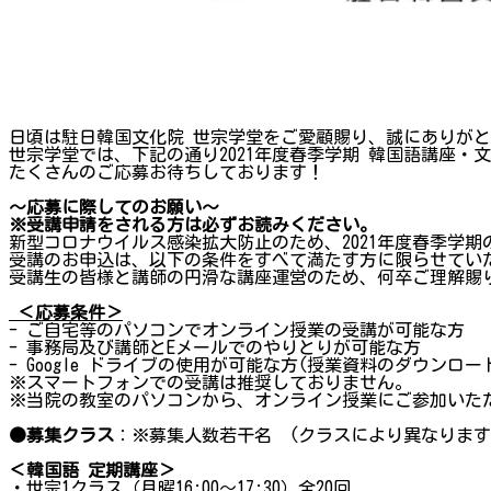
日頃は駐日韓国文化院 世宗学堂をご愛顧賜り、誠にありが
世宗学堂では、下記の通り2021年度春季学期 韓国語講座・
たくさんのご応募お待ちしております！
～応募に際してのお願い～
※受講申請をされる方は必ずお読みください。
新型コロナウイルス感染拡大防止のため、2021年度春季学期
受講のお申込は、以下の条件をすべて満たす方に限らせてい
受講生の皆様と講師の円滑な講座運営のため、何卒ご理解賜
＜応募条件＞
- ご自宅等のパソコンでオンライン授業の受講が可能な方
- 事務局及び講師とEメールでのやりとりが可能な方
- Google ドライブの使用が可能な方(授業資料のダウンロ
※スマートフォンでの受講は推奨しておりません。
※当院の教室のパソコンから、オンライン授業にご参加いた
●募集クラス
：※募集人数若干名 (クラスにより異なります
＜韓国語 定期講座＞
・世宗1クラス（月曜16:00～17:30）全20回