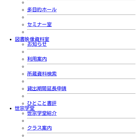
多目的ホール
セミナー室
図書映像資料室
お知らせ
利用案内
所蔵資料検索
貸出期間延長申請
ひとこと書評
世宗学堂
世宗学堂紹介
クラス案内