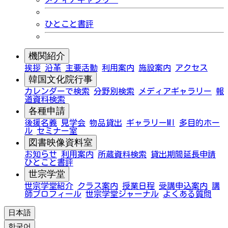
ひとこと書評
機関紹介
挨拶
沿革
主要活動
利用案内
施設案内
アクセス
韓国文化院行事
カレンダーで検索
分野別検索
メディアギャラリー
報
道資料検索
各種申請
後援名義
見学会
物品貸出
ギャラリーMI
多目的ホー
ル
セミナー室
図書映像資料室
お知らせ
利用案内
所蔵資料検索
貸出期間延長申請
ひとこと書評
世宗学堂
世宗学堂紹介
クラス案内
授業日程
受講申込案内
講
師プロフィール
世宗学堂ジャーナル
よくある質問
日本語
한국어