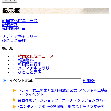
掲示板
韓国文化院ニュース
報道資料
韓国関連行事
メディアギャラリー
ひとこと書評
掲示板
・ 韓国文化院ニュース
・ 報道資料
・ 韓国関連行事
・ メディアギャラリー
・ ひとこと書評
イベント応募
+ MORE
▶
ドラマ『女王の家』無料初放送記念 スペシャル上映&
トークイベント
▶
民画体験ワークショップ：ポーチ・クッションカバー
▶
Kエンタメ・ラボ～公開収録「集まれ！K-ドラマ研究
会」