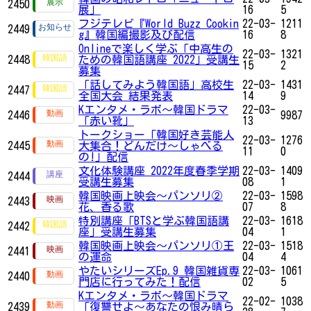
2450
展」
16
5
フジテレビ『World Buzz Cookin
22-03-
1211
2449
g』韓国編撮影及び配信
16
8
Onlineで楽しく学ぶ「中高生の
22-03-
1321
2448
ための韓国語講座 2022」受講生
15
2
募集
「話してみよう韓国語」高校生
22-03-
1431
2447
全国大会 結果発表
14
9
Kエンタメ・ラボ～韓国ドラマ
22-03-
2446
9987
「赤い靴」
13
トークショー「韓国好き芸能人
22-03-
1276
2445
大集合！どんだけ～しゃべる
11
0
の!」配信
文化体験講座 2022年度春季学期
22-03-
1409
2444
受講生募集
08
1
韓国映画上映会〜パンソリ②
22-03-
1598
2443
花、香る歌
07
8
特別講座「BTSと学ぶ韓国語講
22-03-
1618
2442
座」受講生募集
04
1
韓国映画上映会〜パンソリ①王
22-03-
1518
2441
の運命
04
4
やたいシリーズEp.9 韓国雑貨専
22-03-
1061
2440
門店に行ってみた！配信
02
5
Kエンタメ・ラボ～韓国ドラマ
22-02-
1038
2439
「復讐せよ～あなたの恨み晴ら