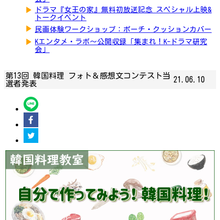
▶
ドラマ『女王の家』無料初放送記念 スペシャル上映&
トークイベント
▶
民画体験ワークショップ：ポーチ・クッションカバー
▶
Kエンタメ・ラボ～公開収録「集まれ！K-ドラマ研究
会」
第13回 韓国料理 フォト＆感想文コンテスト当
21.06.10
選者発表