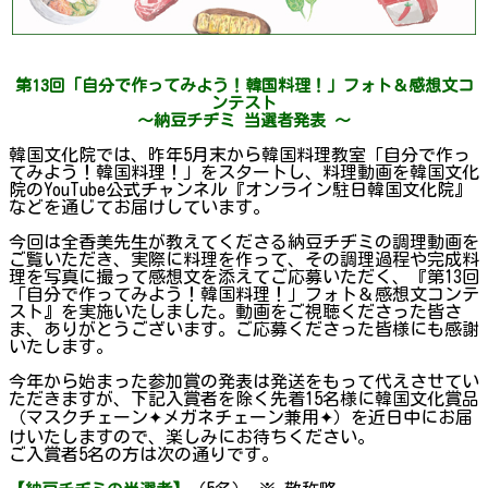
第13回「自分で作ってみよう！韓国料理！」フォト＆感想文コ
ンテスト
～納豆チヂミ 当選者発表 ～
韓国文化院では、昨年5月末から韓国料理教室「自分で作っ
てみよう！韓国料理！」をスタートし、料理動画を韓国文化
院のYouTube公式チャンネル『オンライン駐日韓国文化院』
などを通じてお届けしています。
今回は全香美先生が教えてくださる納豆チヂミの調理動画を
ご覧いただき、実際に料理を作って、その調理過程や完成料
理を写真に撮って感想文を添えてご応募いただく、『第13回
「自分で作ってみよう！韓国料理！」フォト＆感想文コンテ
スト』を実施いたしました。動画をご視聴くださった皆さ
ま、ありがとうございます。ご応募くださった皆様にも感謝
いたします。
今年から始まった参加賞の発表は発送をもって代えさせてい
ただきますが、下記入賞者を除く先着15名様に韓国文化賞品
（マスクチェーン✦メガネチェーン兼用✦）を近日中にお届
けいたしますので、楽しみにお待ちください。
ご入賞者5名の方は次の通りです。