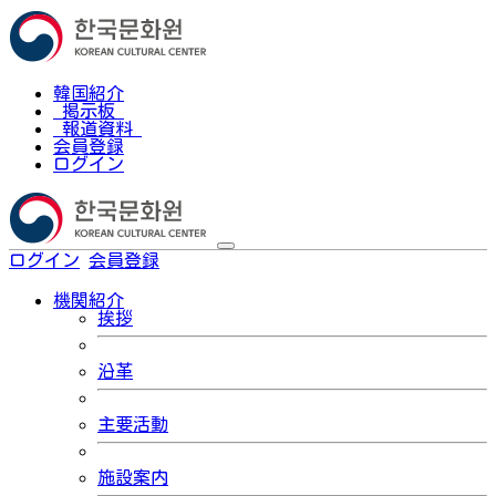
韓国紹介
掲示板
報道資料
会員登録
ログイン
ログイン
会員登録
한국어
機関紹介
挨拶
沿革
主要活動
施設案内