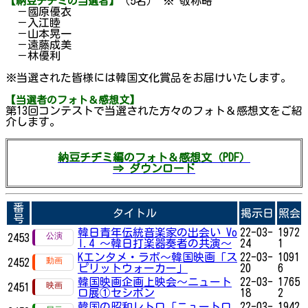
（5名） ※ 敬称略
【
納豆チヂミの
当選者】
－國原優衣
－入江睦
－山本晃一
－遠藤成美
－林優利
※当選された皆様には韓国文化賞品をお届けいたします。
【当選者のフォト＆感想文】
第13回コンテストで当選された方々のフォト＆感想文をご紹
介します。
納豆チヂミ編のフォト＆感想文（PDF）
⇒ ダウンロード
番
タイトル
掲示日
照会
号
韓日青年伝統音楽家の出会い Vo
22-03-
1972
2453
l.4 ～韓日打楽器奏者の共演～
24
1
Kエンタメ・ラボ～韓国映画「ス
22-03-
1091
2452
ピリットウォーカー」
20
6
韓国映画企画上映会～ニュート
22-03-
1765
2451
ロ展①セシボン
18
2
韓国の昭和レトロ「ニュートロ
22-03-
1942