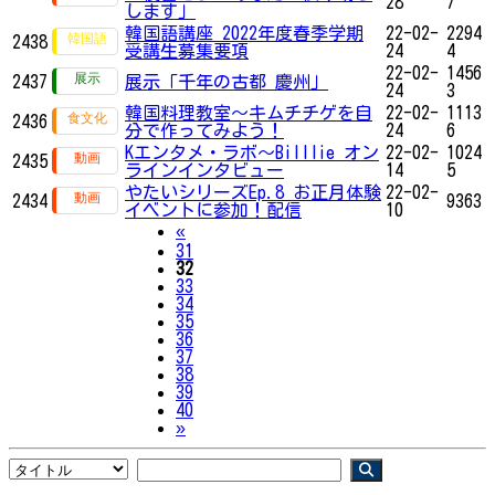
28
7
します」
韓国語講座 2022年度春季学期
22-02-
2294
2438
受講生募集要項
24
4
22-02-
1456
2437
展示「千年の古都 慶州」
24
3
韓国料理教室〜キムチチゲを自
22-02-
1113
2436
分で作ってみよう！
24
6
Kエンタメ・ラボ～Billlie オン
22-02-
1024
2435
ラインインタビュー
14
5
やたいシリーズEp.8 お正月体験
22-02-
2434
9363
イベントに参加！配信
10
Previous
«
31
32
33
34
35
36
37
38
39
40
Next
»