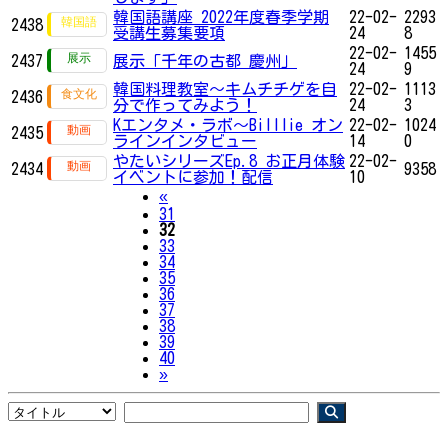
韓国語講座 2022年度春季学期
22-02-
2293
2438
受講生募集要項
24
8
22-02-
1455
2437
展示「千年の古都 慶州」
24
9
韓国料理教室〜キムチチゲを自
22-02-
1113
2436
分で作ってみよう！
24
3
Kエンタメ・ラボ～Billlie オン
22-02-
1024
2435
ラインインタビュー
14
0
やたいシリーズEp.8 お正月体験
22-02-
2434
9358
イベントに参加！配信
10
Previous
«
31
32
33
34
35
36
37
38
39
40
Next
»