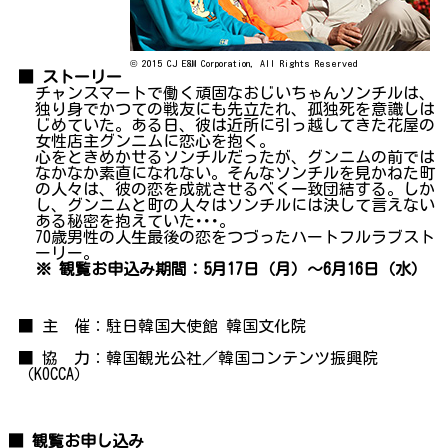
© 2015 CJ E&M Corporation, All Rights Reserved
■ ストーリー
チャンスマートで働く頑固なおじいちゃんソンチルは、
独り身でかつての戦友にも先立たれ、孤独死を意識しは
じめていた。ある日、彼は近所に引っ越してきた花屋の
女性店主グンニムに恋心を抱く。
心をときめかせるソンチルだったが、グンニムの前では
なかなか素直になれない。そんなソンチルを見かねた町
の人々は、彼の恋を成就させるべく一致団結する。しか
し、グンニムと町の人々はソンチルには決して言えない
ある秘密を抱えていた･･･。
70歳男性の人生最後の恋をつづったハートフルラブスト
ーリー。
※ 観覧お申込み期間：5月17日（月）～6月16日（水）
■ 主 催：駐日韓国大使館 韓国文化院
■ 協 力：韓国観光公社／韓国コンテンツ振興院
（KOCCA）
■ 観覧お申し込み