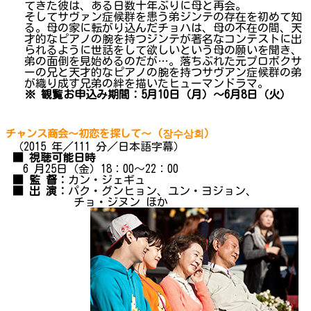
てきた彼は、ある日数十年ぶりに母と再会。
そしてサヴァン症候群を患う弟ジンテの存在を初めて知
る。母の家に転がり込んだチョハは、母の不在の間、天
才的なピアノの腕を持つジンテが著名なコンテストに出
られるように世話をして欲しいという母の願いを聞き、
弟の面倒を見始めるのだが…。落ちぶれた元プロボクサ
ーの兄と天才的なピアノの腕を持つサヴアン症候群の弟
が織り成す兄弟の絆を描いたヒューマンドラマ。
※ 観覧お申込み期間：5月10日（月）～6月8日（火）
チャンス商会～初恋を探して～ (장수상회）
（2015 年／111 分／日本語字幕）
■ 視聴可能日時
6 月25日（金）18：00～22：00
■ 監 督：
カン・ジェギュ
■ 出 演：
パク・グンヒョン、ユン・ヨジョン、
チョ・ジヌン ほか