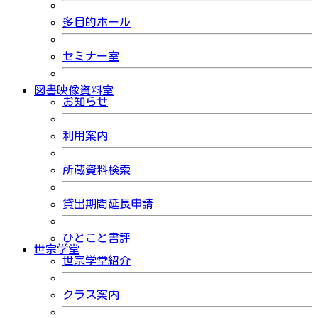
多目的ホール
セミナー室
図書映像資料室
お知らせ
利用案内
所蔵資料検索
貸出期間延長申請
ひとこと書評
世宗学堂
世宗学堂紹介
クラス案内