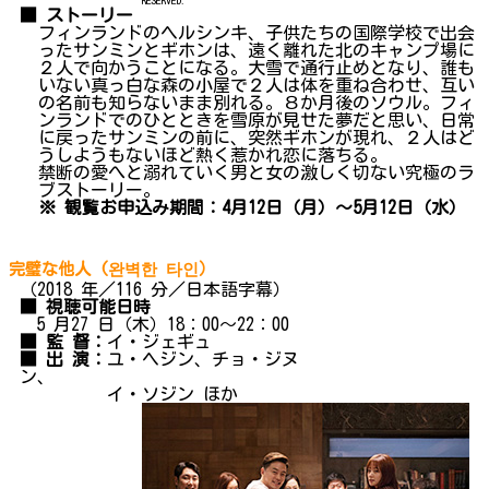
■ ストーリー
フィンランドのヘルシンキ、子供たちの国際学校で出会
ったサンミンとギホンは、遠く離れた北のキャンプ場に
２人で向かうことになる。大雪で通行止めとなり、誰も
いない真っ白な森の小屋で２人は体を重ね合わせ、互い
の名前も知らないまま別れる。８か月後のソウル。フィ
ンランドでのひとときを雪原が見せた夢だと思い、日常
に戻ったサンミンの前に、突然ギホンが現れ、２人はど
うしようもないほど熱く惹かれ恋に落ちる。
禁断の愛へと溺れていく男と女の激しく切ない究極のラ
ブストーリー。
※ 観覧お申込み期間：4月12日（月）～5月12日（水）
完璧な他人 (완벽한 타인）
（2018 年／116 分／日本語字幕）
■ 視聴可能日時
5 月27 日（木）18：00～22：00
■ 監 督：
イ・ジェギュ
■ 出 演：
ユ・ヘジン、チョ・ジヌ
ン、
イ・ソジン ほか