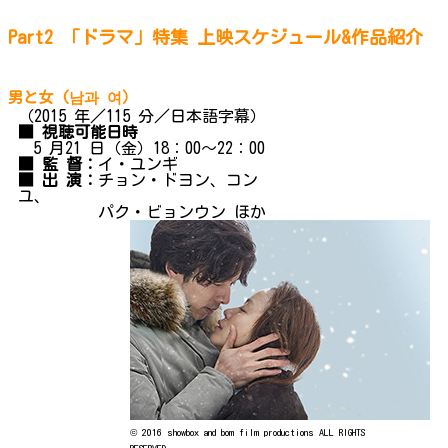
Part2 「ドラマ」特集 上映スケジュール&作品紹介
男と女 (남과 여）
（2015 年／115 分／日本語字幕）
■ 視聴可能日時
5 月21 日（金）18：00～22：00
■ 監 督：
イ・ユンギ
■ 出 演：
チョン・ドヨン、コン
ユ、
パク・ビョンウン ほか
© 2016 showbox and bom film productions ALL RIGHTS
RESERVED.