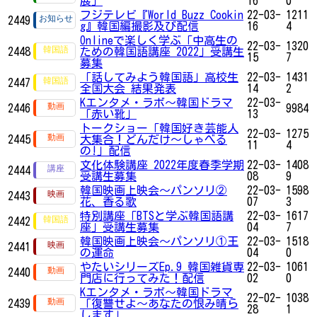
展」
16
0
フジテレビ『World Buzz Cookin
22-03-
1211
2449
g』韓国編撮影及び配信
16
4
Onlineで楽しく学ぶ「中高生の
22-03-
1320
2448
ための韓国語講座 2022」受講生
15
7
募集
「話してみよう韓国語」高校生
22-03-
1431
2447
全国大会 結果発表
14
2
Kエンタメ・ラボ～韓国ドラマ
22-03-
2446
9984
「赤い靴」
13
トークショー「韓国好き芸能人
22-03-
1275
2445
大集合！どんだけ～しゃべる
11
4
の!」配信
文化体験講座 2022年度春季学期
22-03-
1408
2444
受講生募集
08
9
韓国映画上映会〜パンソリ②
22-03-
1598
2443
花、香る歌
07
3
特別講座「BTSと学ぶ韓国語講
22-03-
1617
2442
座」受講生募集
04
7
韓国映画上映会〜パンソリ①王
22-03-
1518
2441
の運命
04
0
やたいシリーズEp.9 韓国雑貨専
22-03-
1061
2440
門店に行ってみた！配信
02
0
Kエンタメ・ラボ～韓国ドラマ
22-02-
1038
2439
「復讐せよ～あなたの恨み晴ら
28
1
します」