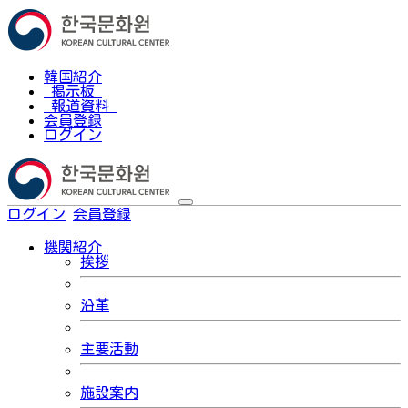
韓国紹介
掲示板
報道資料
会員登録
ログイン
ログイン
会員登録
한국어
機関紹介
挨拶
沿革
主要活動
施設案内