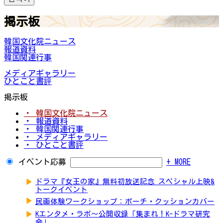
掲示板
韓国文化院ニュース
報道資料
韓国関連行事
メディアギャラリー
ひとこと書評
掲示板
・ 韓国文化院ニュース
・ 報道資料
・ 韓国関連行事
・ メディアギャラリー
・ ひとこと書評
イベント応募
+ MORE
▶
ドラマ『女王の家』無料初放送記念 スペシャル上映&
トークイベント
▶
民画体験ワークショップ：ポーチ・クッションカバー
▶
Kエンタメ・ラボ～公開収録「集まれ！K-ドラマ研究
会」