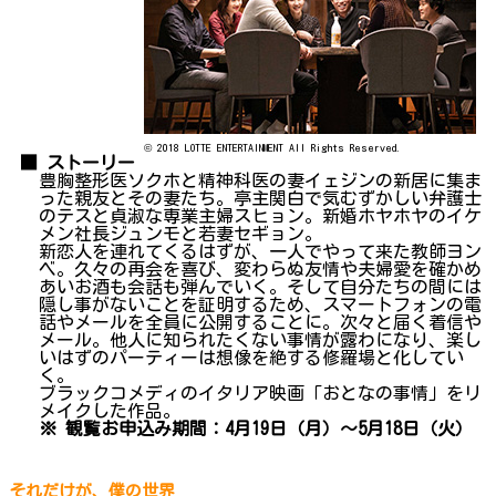
© 2018 LOTTE ENTERTAINMENT All Rights Reserved.
■ ストーリー
豊胸整形医ソクホと精神科医の妻イェジンの新居に集ま
った親友とその妻たち。亭主関白で気むずかしい弁護士
のテスと貞淑な専業主婦スヒョン。新婚ホヤホヤのイケ
メン社長ジュンモと若妻セギョン。
新恋人を連れてくるはずが、一人でやって来た教師ヨン
ベ。久々の再会を喜び、変わらぬ友情や夫婦愛を確かめ
あいお酒も会話も弾んでいく。そして自分たちの間には
隠し事がないことを証明するため、スマートフォンの電
話やメールを全員に公開することに。次々と届く着信や
メール。他人に知られたくない事情が露わになり、楽し
いはずのパーティーは想像を絶する修羅場と化してい
く。
ブラックコメディのイタリア映画「おとなの事情」をリ
メイクした作品。
※ 観覧お申込み期間：4月19日（月）～5月18日（火）
それだけが、僕の世界