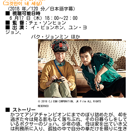
(그것만이 내 세상）
（2018 年／120 分／日本語字幕）
■ 視聴可能日時
6 月17 日（木）18：00～22：00
■ 監 督：
チェ・ソンヒョン
■ 出 演：
イ・ビョンホン、ユン・ヨ
ジョン、
パク・ジョンミン ほか
© 2018 CJ E&M CORPORATION, JK Film ALL RIGHTS
RESERVED
■ ストーリー
かつてアジアチャンピオンにまでのぼり詰めたが、40を
過ぎた今は見る影もなく落ちぶれ、その日暮らしをして
いるボクサーのジョハ。少年の頃、母は家を出ていき父
は刑務所に入り、孤独の中で自分の拳だけを頼りに生き