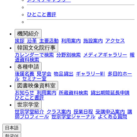
ひとこと書評
機関紹介
挨拶
沿革
主要活動
利用案内
施設案内
アクセス
韓国文化院行事
カレンダーで検索
分野別検索
メディアギャラリー
報
道資料検索
各種申請
後援名義
見学会
物品貸出
ギャラリーMI
多目的ホー
ル
セミナー室
図書映像資料室
お知らせ
利用案内
所蔵資料検索
貸出期間延長申請
ひとこと書評
世宗学堂
世宗学堂紹介
クラス案内
授業日程
受講申込案内
講
師プロフィール
世宗学堂ジャーナル
よくある質問
日本語
한국어