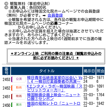
◎ 観覧無料（事前申込制）
◎ 募集人員：各回500名
☆お申込みには韓国文化院ホームページでの会員登録
（無料）が必要です。➡
会員登録
☆観覧を希望される方は、各作品の観覧お申込期間中に
韓国文化院ホームページの
応募
コーナー
からお申し込みください。
☆お申し込みが定員を超えた場合は抽選とさせていただ
きますので、あらかじめご了承ください
☆当選された方へのみ上映日の1週間前までに当選の確
認メールをお送りします。
✦オンライン上映 ご利用の際の注意点（観覧お申込みの
前に必ずお読みください）✦
番
タイトル
掲示日
照会
号
韓日青年伝統音楽家の出会い Vo
22-03-
1971
2453
l.4 ～韓日打楽器奏者の共演～
24
6
Kエンタメ・ラボ～韓国映画「ス
22-03-
1091
2452
ピリットウォーカー」
20
5
韓国映画企画上映会～ニュート
22-03-
1764
2451
ロ展①セシボン
18
8
韓国の昭和レトロ「ニュートロ
22-03-
1942
2450