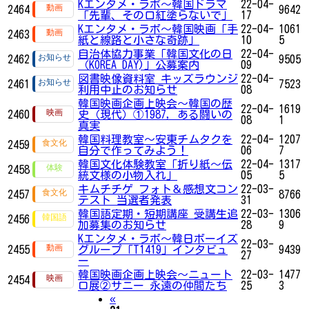
Kエンタメ・ラボ～韓国ドラマ
22-04-
2464
9642
「先輩、その口紅塗らないで」
17
Kエンタメ・ラボ～韓国映画「手
22-04-
1061
2463
紙と線路と小さな奇跡」
10
5
自治体協力事業「韓国文化の日
22-04-
2462
9505
（KOREA DAY)」公募案内
09
図書映像資料室 キッズラウンジ
22-04-
2461
7523
利用中止のお知らせ
08
韓国映画企画上映会～韓国の歴
22-04-
1619
2460
史（現代）①1987，ある闘いの
08
1
真実
韓国料理教室〜安東チムタクを
22-04-
1207
2459
自分で作ってみよう！
06
7
韓国文化体験教室「折り紙～伝
22-04-
1317
2458
統文様の小物入れ」
05
5
キムチチゲ フォト＆感想文コン
22-03-
2457
8766
テスト 当選者発表
31
韓国語定期・短期講座 受講生追
22-03-
1306
2456
加募集のお知らせ
28
9
Kエンタメ・ラボ～韓日ボーイズ
22-03-
2455
グループ「T1419」インタビュ
9439
27
ー
韓国映画企画上映会～ニュート
22-03-
1477
2454
ロ展②サニー 永遠の仲間たち
25
3
Previous
«