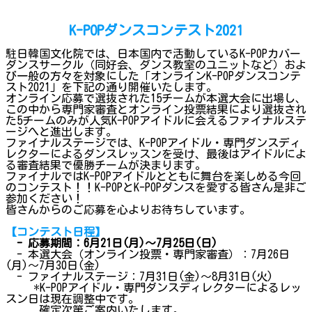
K-POPダンスコンテスト2021
駐日韓国文化院では、日本国内で活動しているK-POPカバー
ダンスサークル（同好会、ダンス教室のユニットなど）およ
び一般の方々を対象にした「オンラインK-POPダンスコンテ
スト2021」を下記の通り開催いたします。
オンライン応募で選抜された15チームが本選大会に出場し、
この中から専門家審査とオンライン投票結果により選抜され
た5チームのみが人気K-POPアイドルに会えるファイナルステ
ージへと進出します。
ファイナルステージでは、K-POPアイドル・専門ダンスディ
レクターによるダンスレッスンを受け、最後はアイドルによ
る審査結果で優勝チームが決まります。
ファイナルではK-POPアイドルとともに舞台を楽しめる今回
のコンテスト！！K-POPとK-POPダンスを愛する皆さん是非ご
参加ください！
皆さんからのご応募を心よりお待ちしています。
【コンテスト日程】
- 応募期間：6月21日(月)～7月25日(日)
- 本選大会（オンライン投票・専門家審査）：7月26日
(月)～7月30日(金)
- ファイナルステージ：7月31日(金)～8月31日(火)
*K-POPアイドル・専門ダンスディレクターによるレッ
スン日は現在調整中です。
確定次第ご案内いたします。