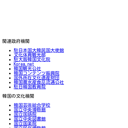
関連政府機関
駐日本国大韓民国大使館
文化体育観光部
駐大阪韓国文化院
Korea.net
韓国観光公社
韓国コンテンツ振興院
国外所在文化遺産財団
韓国農水産食品流通公社
駐日韓国教育院
韓国の文化機関
韓国芸術総合学校
国立中央博物館
国立国語院
国立中央図書館
国立国楽院
国立民俗博物館