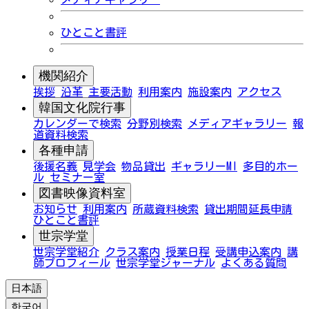
ひとこと書評
機関紹介
挨拶
沿革
主要活動
利用案内
施設案内
アクセス
韓国文化院行事
カレンダーで検索
分野別検索
メディアギャラリー
報
道資料検索
各種申請
後援名義
見学会
物品貸出
ギャラリーMI
多目的ホー
ル
セミナー室
図書映像資料室
お知らせ
利用案内
所蔵資料検索
貸出期間延長申請
ひとこと書評
世宗学堂
世宗学堂紹介
クラス案内
授業日程
受講申込案内
講
師プロフィール
世宗学堂ジャーナル
よくある質問
日本語
한국어