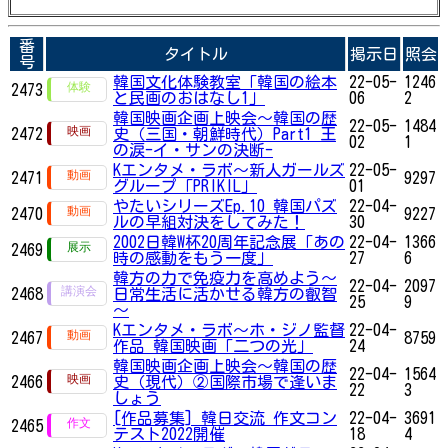
番
タイトル
掲示日
照会
号
韓国文化体験教室「韓国の絵本
22-05-
1246
2473
と民画のおはなし1」
06
2
韓国映画企画上映会～韓国の歴
22-05-
1484
2472
史（三国・朝鮮時代）Part1 王
02
1
の涙-イ・サンの決断-
Kエンタメ・ラボ～新人ガールズ
22-05-
2471
9297
グループ「PRIKIL」
01
やたいシリーズEp.10 韓国パズ
22-04-
2470
9227
ルの早組対決をしてみた！
30
2002日韓W杯20周年記念展「あの
22-04-
1366
2469
時の感動をもう一度」
27
6
韓方の力で免疫力を高めよう～
22-04-
2097
2468
日常生活に活かせる韓方の叡智
25
9
～
Kエンタメ・ラボ～ホ・ジノ監督
22-04-
2467
8759
作品 韓国映画「二つの光」
24
韓国映画企画上映会～韓国の歴
22-04-
1564
2466
史（現代）②国際市場で逢いま
22
3
しょう
[作品募集] 韓日交流 作文コン
22-04-
3691
2465
テスト2022開催
18
4