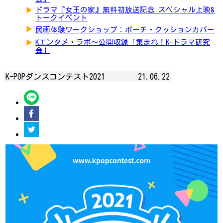
▶
ドラマ『女王の家』無料初放送記念 スペシャル上映&
トークイベント
▶
民画体験ワークショップ：ポーチ・クッションカバー
▶
Kエンタメ・ラボ～公開収録「集まれ！K-ドラマ研究
会」
K-POPダンスコンテスト2021
21.06.22