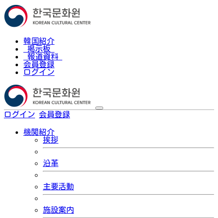
韓国紹介
掲示板
報道資料
会員登録
ログイン
ログイン
会員登録
한국어
機関紹介
挨拶
沿革
主要活動
施設案内