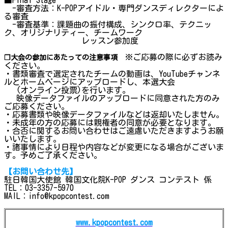
-審査方法：K-POPアイドル・専門ダンスディレクターによ
る審査
-審査基準：課題曲の振付構成、シンクロ率、テクニッ
ク、オリジナリティー、チームワーク
レッスン参加度
※ご応募の際に必ずお読み
❐大会の参加にあたっての注意事項
ください。
・書類審査で選定されたチームの動画は、YouTubeチャンネ
ルとホームページにアップロードし、本選大会
(オンライン投票)を行います。
映像データファイルのアップロードに同意された方のみ
ご応募ください。
・応募書類や映像データファイルなどは返却いたしません。
・未成年の方の応募には親権者の同意が必要となります。
・合否に関するお問い合わせはご遠慮いただきますようお願
いいたします。
・諸事情により日程や内容などが変更になる場合がございま
す。予めご了承ください。
【お問い合わせ先】
駐日韓国大使館 韓国文化院K-POP ダンス コンテスト 係
TEL：03-3357-5970
MAIL：info@kpopcontest.com
www.kpopcontest.com