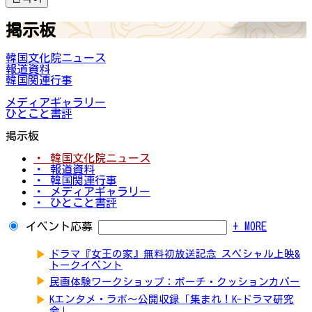
掲示板
韓国文化院ニュース
報道資料
韓国関連行事
メディアギャラリー
ひとこと書評
掲示板
・ 韓国文化院ニュース
・ 報道資料
・ 韓国関連行事
・ メディアギャラリー
・ ひとこと書評
イベント応募
+ MORE
▶
ドラマ『女王の家』無料初放送記念 スペシャル上映&
トークイベント
▶
民画体験ワークショップ：ポーチ・クッションカバー
▶
Kエンタメ・ラボ～公開収録「集まれ！K-ドラマ研究
会」