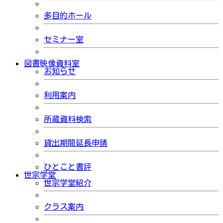
多目的ホール
セミナー室
図書映像資料室
お知らせ
利用案内
所蔵資料検索
貸出期間延長申請
ひとこと書評
世宗学堂
世宗学堂紹介
クラス案内