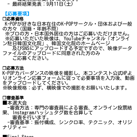
- 最終結果発表：9月11日(土)
【応募要項】
❐応募資格
K-POPが好きな日本在住のK-POPサークル・団体および一般
の方々（国籍・年齢不問）
※プロの方・日本国外居住の方はご応募いただけません。
※応募いただいた映像は、YouTubeチャンネル「オンライ
ン駐日韓国文化院」、韓国文化院のホームページ
及びSNSにアップロードする予定ですので、映像データ
ファイルのアップロードに同意された方のみ
ご応募ください。
❐応募方法
K-POPカバーダンスの映像を撮影し、本コンテスト公式HPよ
りオンライン応募フォームに従って必要事項を入力後、動画
をアップロードしてください。
※映像規格：必ず、横映像での撮影をお願いいたします。
❐審査基準
■本選大会
-審査方法：専門の審査員による審査、オンライン投票結
果、Instagramハッシュタグ数を合算して
審査を行います。
-審査基準：振付構成、シンクロ率、テクニック、オリジ
ナリティー
■Final Stage