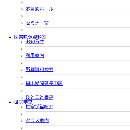
多目的ホール
セミナー室
図書映像資料室
お知らせ
利用案内
所蔵資料検索
貸出期間延長申請
ひとこと書評
世宗学堂
世宗学堂紹介
クラス案内