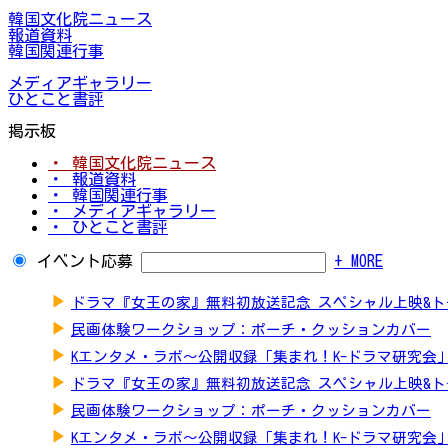
韓国文化院ニュース
報道資料
韓国関連行事
メディアギャラリー
ひとこと書評
掲示板
・ 韓国文化院ニュース
・ 報道資料
・ 韓国関連行事
・ メディアギャラリー
・ ひとこと書評
イベント応募
+ MORE
▶
ドラマ『女王の家』無料初放送記念 スペシャル上映&
▶
民画体験ワークショップ：ポーチ・クッションカバー
▶
Kエンタメ・ラボ～公開収録「集まれ！K-ドラマ研究会
▶
ドラマ『女王の家』無料初放送記念 スペシャル上映&
▶
民画体験ワークショップ：ポーチ・クッションカバー
▶
Kエンタメ・ラボ～公開収録「集まれ！K-ドラマ研究会