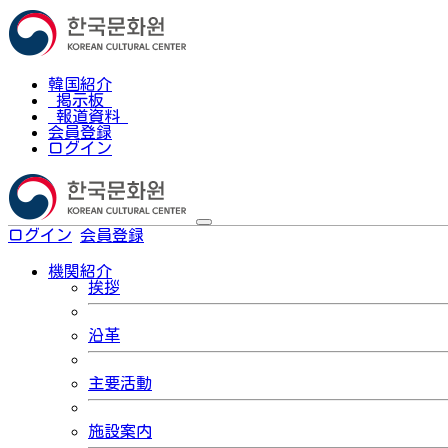
韓国紹介
掲示板
報道資料
会員登録
ログイン
ログイン
会員登録
한국어
機関紹介
挨拶
沿革
主要活動
施設案内