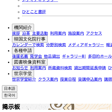
ひとこと書評
機関紹介
挨拶
沿革
主要活動
利用案内
施設案内
アクセス
韓国文化院行事
カレンダーで検索
分野別検索
メディアギャラリー
報
各種申請
後援名義
見学会
物品貸出
ギャラリーMI
多目的ホール
図書映像資料室
お知らせ
利用案内
所蔵資料検索
貸出期間延長申請
ひ
世宗学堂
世宗学堂紹介
クラス案内
授業日程
受講申込案内
講師
日本語
한국어
掲示板