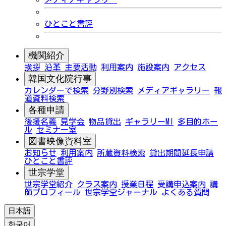
ひとこと書評
機関紹介
挨拶
沿革
主要活動
利用案内
施設案内
アクセス
韓国文化院行事
カレンダーで検索
分野別検索
メディアギャラリー
報
道資料検索
各種申請
後援名義
見学会
物品貸出
ギャラリーMI
多目的ホー
ル
セミナー室
図書映像資料室
お知らせ
利用案内
所蔵資料検索
貸出期間延長申請
ひとこと書評
世宗学堂
世宗学堂紹介
クラス案内
授業日程
受講申込案内
講
師プロフィール
世宗学堂ジャーナル
よくある質問
日本語
한국어