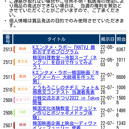
・
ご連絡が取れない場合やご住所不明・転居等の理由によ
り商品の発送ができない場合は、 当選の権利を無効と
させていただくことがございますので、ご了承くださ
い。
・
個人情報は賞品発送の目的でのみ使用させていただきま
す。
番
タイトル
掲示日
照会
号
Kエンタメ・ラボ～『KNTV』最
22-08-
2513
8367
新おすすめプログラム
07
韓国料理教室〜冷製スープ（ネ
22-08-
1011
2512
ングッ）を自分で作ってみよ
03
0
う！
Kエンタメ・ラボ～韓国映画「キ
22-07-
2511
ングメーカー 大統領を作った
8806
31
男」
とうもろこしのチヂミ フォト＆
22-07-
1006
2510
感想文コンテスト 当選者発表
28
2
日韓交流おまつり2022 in Tokyo
22-07-
1500
2509
開催
25
8
韓国文化体験教室「コチュジャ
22-07-
1496
2508
ン作りとポジャギメドゥプ体
21
6
験」
韓国映画企画上映会～ディヴァ
22-07-
1343
2507
イン・フューリー 使者
17
5