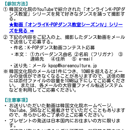
【参加方法】
①
韓国文化院のYouTubeで紹介された「オンラインK-POPダ
ンス教室」シリーズを見て好きなダンスを踊って撮影す
る。
★動画「オンライK-POPダンス教室シーズンⅣ」シリー
ズを見る ➡
②
下記の内容をご記入の上、撮影したダンス動画をメール
で送信して応募する。
・件名：K-POPダンス動画コンテスト応募
・本文：
①カバーダンス曲名 ②名前（フリガナ） ③
連絡先 ④住所 ⑤ e-mail
・送り先：メール kpop@koreanculture.jp
※
韓国文化院のメールは1件につき、10MBを超えるとメー
ルの受信ができなくなることがありますので、送信の際
には添付ファイルの容量を10MB以下にしてご応募くださ
い。 または、各メールの大容量ファイル転送システム
などを利用してご応募ください。
【注意事項】
・
お送りいただいた動画は韓国文化院ホームページ、
YouTube、SNSなどに掲載させていただくこともあります
ので、あらかじめご了承の上ご応募ください。
・
プレゼントの発送は日本国内にお住まいの方に限りま
す。