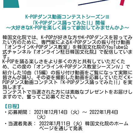
K-POPダンス動画コンテストシーズンⅢ
「K-POPダンス踊ってみた‼」開催
〜大好きなK-POPを楽しく踊って参加してみませんか♪〜
韓国文化院では、K-POPが好きな方やK-POPダンスを習ってみ
たい方のために、専門家によるK-POPダンスの振り付け動画
「オンラインK-POPダンス教室」を韓国文化院のYouTube公
式チャンネル『オンライン駐日韓国文化院』で配信していま
す。
K-POPを踊る楽しさをより多くの方と共有していただくた
め、この度の「オンラインK-POPダンス教室シーズンⅣ」で
紹介した10曲（15編）の振り付け動画をご覧になって実際に
皆さんが踊り、その姿を撮影した動画を応募していただくK-
POPダンス動画コンテスト「K-POPダンス踊ってみた‼」を実
施します。
コンテストで当選された方には素敵なプレゼントをお届けし
ますので、奮ってご応募ください。
【日程】
・応募期間：
2021年12月14日（火）～ 2022年1月4日
（火）
・当選者発表：
2022年1月11日（火）韓国文化院のホーム
ページを通じて発表