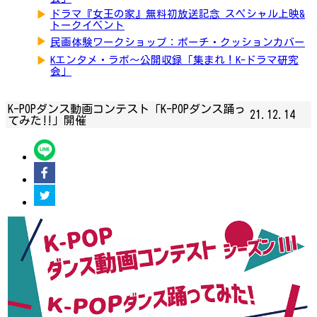
▶
ドラマ『女王の家』無料初放送記念 スペシャル上映&
トークイベント
▶
民画体験ワークショップ：ポーチ・クッションカバー
▶
Kエンタメ・ラボ～公開収録「集まれ！K-ドラマ研究
会」
K-POPダンス動画コンテスト「K-POPダンス踊っ
21.12.14
てみた‼」開催