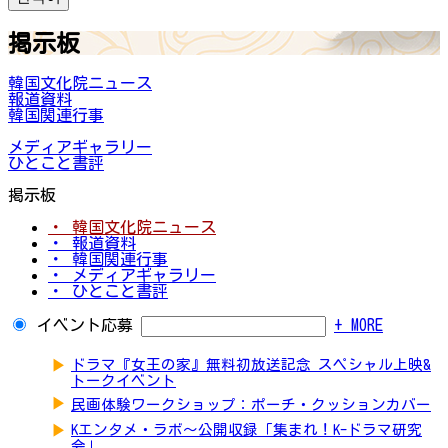
掲示板
韓国文化院ニュース
報道資料
韓国関連行事
メディアギャラリー
ひとこと書評
掲示板
・ 韓国文化院ニュース
・ 報道資料
・ 韓国関連行事
・ メディアギャラリー
・ ひとこと書評
イベント応募
+ MORE
▶
ドラマ『女王の家』無料初放送記念 スペシャル上映&
トークイベント
▶
民画体験ワークショップ：ポーチ・クッションカバー
▶
Kエンタメ・ラボ～公開収録「集まれ！K-ドラマ研究
会」