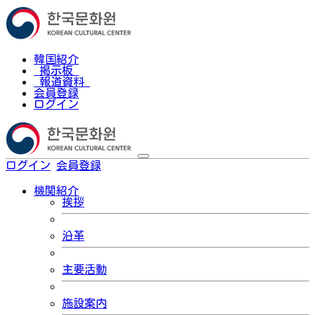
韓国紹介
掲示板
報道資料
会員登録
ログイン
ログイン
会員登録
한국어
機関紹介
挨拶
沿革
主要活動
施設案内