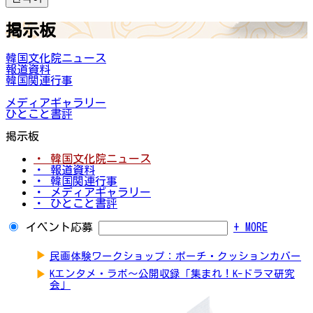
掲示板
韓国文化院ニュース
報道資料
韓国関連行事
メディアギャラリー
ひとこと書評
掲示板
・ 韓国文化院ニュース
・ 報道資料
・ 韓国関連行事
・ メディアギャラリー
・ ひとこと書評
イベント応募
+ MORE
▶
民画体験ワークショップ：ポーチ・クッションカバー
▶
Kエンタメ・ラボ～公開収録「集まれ！K-ドラマ研究
会」