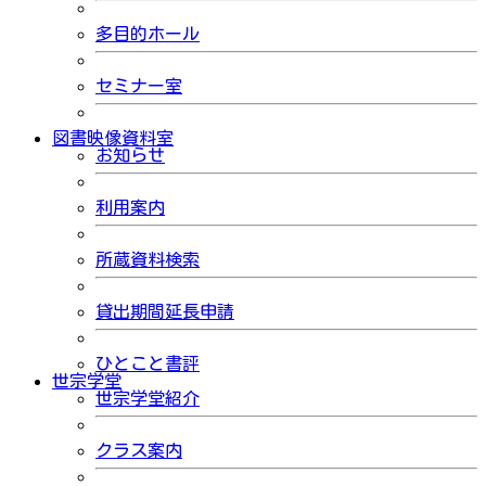
多目的ホール
セミナー室
図書映像資料室
お知らせ
利用案内
所蔵資料検索
貸出期間延長申請
ひとこと書評
世宗学堂
世宗学堂紹介
クラス案内