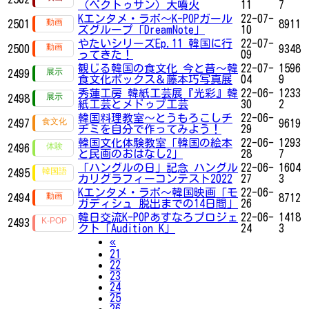
（ペクトゥサン）大噴火
11
7
Kエンタメ・ラボ～K-POPガール
22-07-
2501
8911
ズグループ「DreamNote」
10
やたいシリーズEp.11 韓国に行
22-07-
2500
9348
ってきた！
09
観じる韓国の食文化 今と昔～韓
22-07-
1596
2499
食文化ボックス＆藤本巧写真展
04
9
秀蓮工房 韓紙工芸展『光彩』韓
22-06-
1233
2498
紙工芸とメドゥプ工芸
30
2
韓国料理教室〜とうもろこしチ
22-06-
2497
9619
ヂミを自分で作ってみよう！
29
韓国文化体験教室「韓国の絵本
22-06-
1293
2496
と民画のおはなし2」
28
7
「ハングルの日」記念 ハングル
22-06-
1604
2495
カリグラフィーコンテスト2022
27
3
Kエンタメ・ラボ～韓国映画「モ
22-06-
2494
8712
ガディシュ 脱出までの14日間」
26
韓日交流K-POPあすなろプロジェ
22-06-
1418
2493
クト「Audition K」
24
3
Previous
«
21
22
23
24
25
26