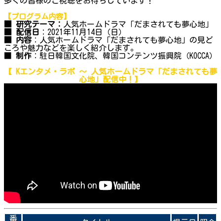
多くの皆様のご視聴をお待ちしています！
【プログラム内容】
■ 研究テーマ：
人気ホームドラマ「だまされても夢心地」
■ 配信日
：2021年11月14日（日）
■ 内容
：人気ホームドラマ「だまされても夢心地」の見ど
ころや魅力などを楽しく紹介します。
■
制作
：駐日韓国文化院、韓国コンテンツ振興院（KOCCA）
【 Kエンタメ・ラボ ～
人気ホームドラマ「だまされても夢
心地」
配信中！】
番