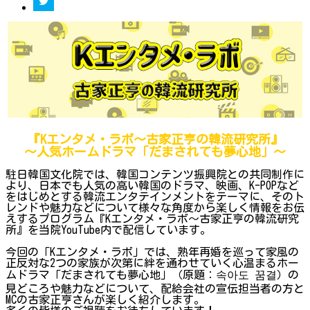
『Kエンタメ・ラボ～古家正亨の韓流研究所』
～人気ホームドラマ「だまされても夢心地」〜
駐日韓国文化院では、韓国コンテンツ振興院との共同制作に
より、日本でも人気の高い韓国のドラマ、映画、K-POPなど
をはじめとする韓流エンタテインメントをテーマに、そのト
レンドや魅力などについて様々な角度から楽しく情報をお伝
えするプログラム『Kエンタメ・ラボ～古家正亨の韓流研究
所』を当院YouTube内で配信しています。
今回の「Kエンタメ・ラボ」では、熟年再婚を巡って家風の
正反対な2つの家族が次第に絆を通わせていく心温まるホー
ムドラマ「だまされても夢心地」（原題：속아도 꿈결）の
見どころや魅力などについて、配給会社の宣伝担当者の方と
MCの古家正亨さんが楽しく紹介します。