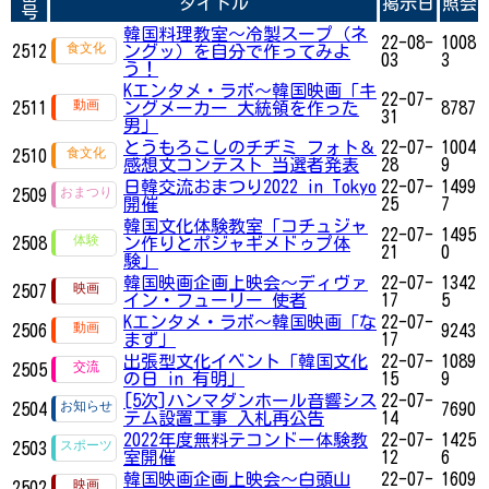
タイトル
掲示日
照会
号
韓国料理教室〜冷製スープ（ネ
22-08-
1008
2512
ングッ）を自分で作ってみよ
03
3
う！
Kエンタメ・ラボ～韓国映画「キ
22-07-
2511
ングメーカー 大統領を作った
8787
31
男」
とうもろこしのチヂミ フォト＆
22-07-
1004
2510
感想文コンテスト 当選者発表
28
9
日韓交流おまつり2022 in Tokyo
22-07-
1499
2509
開催
25
7
韓国文化体験教室「コチュジャ
22-07-
1495
2508
ン作りとポジャギメドゥプ体
21
0
験」
韓国映画企画上映会～ディヴァ
22-07-
1342
2507
イン・フューリー 使者
17
5
Kエンタメ・ラボ～韓国映画「な
22-07-
2506
9243
まず」
17
出張型文化イベント「韓国文化
22-07-
1089
2505
の日 in 有明」
15
9
[5次]ハンマダンホール音響シス
22-07-
2504
7690
テム設置工事 入札再公告
14
2022年度無料テコンドー体験教
22-07-
1425
2503
室開催
12
6
韓国映画企画上映会～白頭山
22-07-
1609
2502