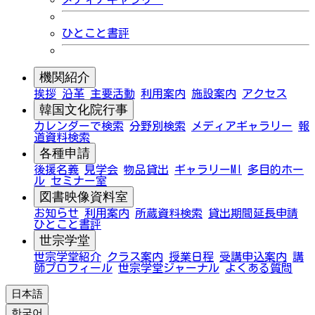
ひとこと書評
機関紹介
挨拶
沿革
主要活動
利用案内
施設案内
アクセス
韓国文化院行事
カレンダーで検索
分野別検索
メディアギャラリー
報
道資料検索
各種申請
後援名義
見学会
物品貸出
ギャラリーMI
多目的ホー
ル
セミナー室
図書映像資料室
お知らせ
利用案内
所蔵資料検索
貸出期間延長申請
ひとこと書評
世宗学堂
世宗学堂紹介
クラス案内
授業日程
受講申込案内
講
師プロフィール
世宗学堂ジャーナル
よくある質問
日本語
한국어