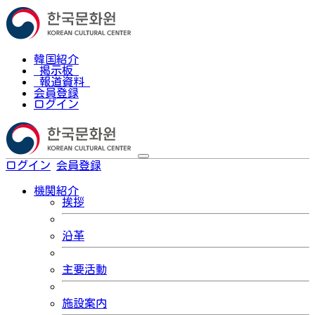
韓国紹介
掲示板
報道資料
会員登録
ログイン
ログイン
会員登録
한국어
機関紹介
挨拶
沿革
主要活動
施設案内