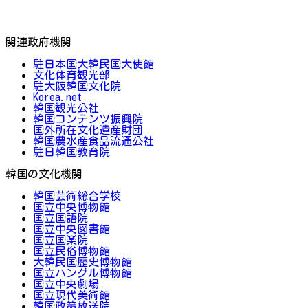
関連政府機関
駐日本国大韓民国大使館
文化体育観光部
駐大阪韓国文化院
Korea.net
韓国観光公社
韓国コンテンツ振興院
国外所在文化遺産財団
韓国農水産食品流通公社
駐日韓国教育院
韓国の文化機関
韓国芸術総合学校
国立中央博物館
国立国語院
国立中央図書館
国立国楽院
国立民俗博物館
大韓民国歴史博物館
国立ハングル博物館
国立中央劇場
国立現代美術館
韓国政策放送院