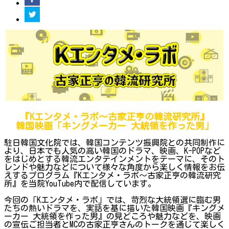
『Kエンタメ・ラボ～古家正亨の韓流研究所』
韓国映画「キングメーカー 大統領を作った男」
駐日韓国文化院では、韓国コンテンツ振興院との共同制作に
より、日本でも人気の高い韓国のドラマ、映画、K-POPなど
をはじめとする韓流エンタテインメントをテーマに、そのト
レンドや魅力などについて様々な角度から楽しく情報をお伝
えするプログラム『Kエンタメ・ラボ～古家正亨の韓流研究
所』を当院YouTube内で配信しています。
今回の「Kエンタメ・ラボ」では、苛烈な大統領選に臨む男
たちの熱いドラマを、実話を基に描いた韓国映画『キングメ
ーカー 大統領を作った男』の見どころや魅力などを、映画
の宣伝ご担当者とMCの古家正亨さんのトークを通じて楽しく