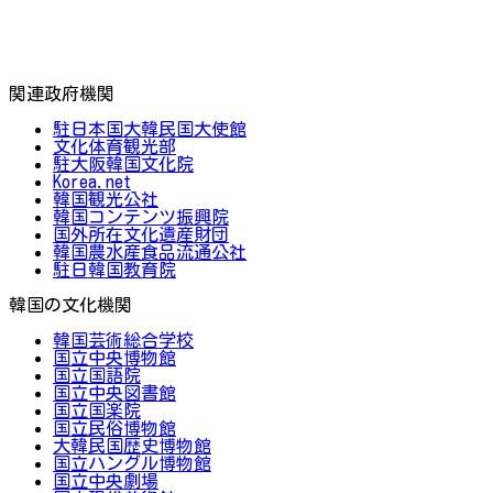
関連政府機関
駐日本国大韓民国大使館
文化体育観光部
駐大阪韓国文化院
Korea.net
韓国観光公社
韓国コンテンツ振興院
国外所在文化遺産財団
韓国農水産食品流通公社
駐日韓国教育院
韓国の文化機関
韓国芸術総合学校
国立中央博物館
国立国語院
国立中央図書館
国立国楽院
国立民俗博物館
大韓民国歴史博物館
国立ハングル博物館
国立中央劇場