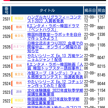
番
タイトル
掲示日
照会
号
ハングルカリグラフィーコンテ
22-09-
1257
2531
スト2022 入賞者発表
12
1
Kエンタメ・ラボ～韓国ドラマ
22-09-
2530
8861
「ペントハウス」
11
韓国料理教室〜ラポッキを自分
22-09-
1336
2529
で作ってみよう！
07
6
日韓交流おまつり2022 会場での
22-09-
1108
2528
開催中止、オンライン開催のお
06
1
知らせ
やたいシリーズ Ep.13 万能ヤン
22-09-
2527
8047
ニョムジャン！配信
06
Kエンタメ・ラボ～韓国映画「人
22-09-
2526
8215
質 韓国トップスター誘拐事件」
06
冷製スープ（ネングッ）フォト
22-09-
2525
8145
＆感想文コンテスト 当選者発表
01
やたいシリーズ Ep.12 コチュジ
22-08-
2524
9044
ャン作ってみた！配信
26
文化体験講座 2022年度秋季学期
22-08-
1154
2523
受講生募集要項
23
1
韓国語講座 2022年度秋季学期
22-08-
1531
2522
受講生募集要項
23
7
韓国映画企画上映会～ラブロマ
22-08-
1366