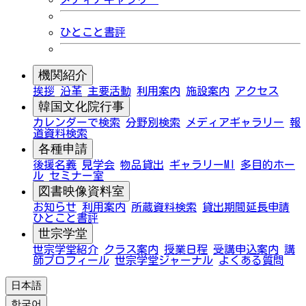
ひとこと書評
機関紹介
挨拶
沿革
主要活動
利用案内
施設案内
アクセス
韓国文化院行事
カレンダーで検索
分野別検索
メディアギャラリー
報
道資料検索
各種申請
後援名義
見学会
物品貸出
ギャラリーMI
多目的ホー
ル
セミナー室
図書映像資料室
お知らせ
利用案内
所蔵資料検索
貸出期間延長申請
ひとこと書評
世宗学堂
世宗学堂紹介
クラス案内
授業日程
受講申込案内
講
師プロフィール
世宗学堂ジャーナル
よくある質問
日本語
한국어