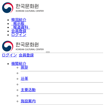
韓国紹介
掲示板
報道資料
会員登録
ログイン
ログイン
会員登録
한국어
機関紹介
挨拶
沿革
主要活動
施設案内