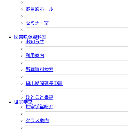
多目的ホール
セミナー室
図書映像資料室
お知らせ
利用案内
所蔵資料検索
貸出期間延長申請
ひとこと書評
世宗学堂
世宗学堂紹介
クラス案内