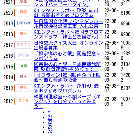
2521
ンス「ハッピーログイン」
23
2
Kエンタメ・ラボ～『KBS Worl
22-08-
2520
8160
d』最新おすすめプログラム
21
駐日韓国文化院 ハンマダンホー
22-08-
2519
6966
ル音響機材設置工事 入札公告
19
Kエンタメ・ラボ～韓国ラブロマ
22-08-
2518
9200
ンスドラマ「紳士とお嬢さん」
14
日韓交流クイズ大会 オンライン
22-08-
1005
2517
出場者募集
10
8
「柳宗悦の心と眼」開催記念シ
22-08-
1232
2516
ンポジウム
09
0
柳宗悦の心と眼―日本民藝館所
22-08-
2104
2515
蔵 朝鮮関連資料をめぐって―
09
7
[オフライン]韓国映画企画上映
22-08-
1420
2514
会～最も普通の恋愛
09
2
Kエンタメ・ラボ～『KNTV』最
22-08-
2513
8337
新おすすめプログラム
07
韓国料理教室〜冷製スープ（ネ
22-08-
1007
2512
ングッ）を自分で作ってみよ
03
8
う！
Previous
«
21
22
23
24