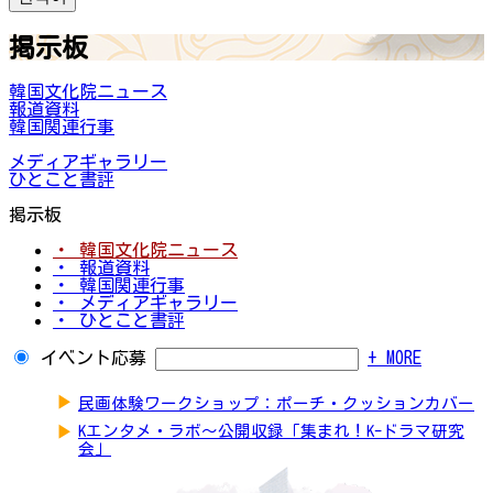
掲示板
韓国文化院ニュース
報道資料
韓国関連行事
メディアギャラリー
ひとこと書評
掲示板
・ 韓国文化院ニュース
・ 報道資料
・ 韓国関連行事
・ メディアギャラリー
・ ひとこと書評
イベント応募
+ MORE
▶
民画体験ワークショップ：ポーチ・クッションカバー
▶
Kエンタメ・ラボ～公開収録「集まれ！K-ドラマ研究
会」