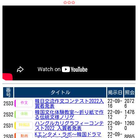
✿✿✿
番
タイトル
掲示日
照会
号
韓日交流作文コンテスト2022入
22-09-
2072
2533
賞者発表
16
6
韓国文化体験教室〜折り紙で作
22-09-
1478
2532
る伝統文様ノリゲ
12
7
ハングルカリグラフィーコンテ
22-09-
1260
2531
スト2022 入賞者発表
12
0
Kエンタメ・ラボ～韓国ドラマ
22-09-
2530
8895