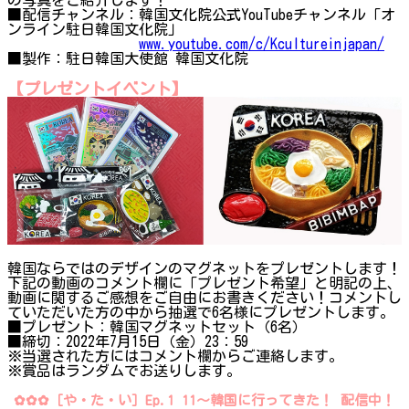
■配信チャンネル：韓国文化院公式YouTubeチャンネル「オ
ンライン駐日韓国文化院」
www.youtube.com/c/Kcultureinjapan/
■製作：駐日韓国大使館 韓国文化院
【プレゼントイベント】
韓国ならではのデザインのマグネットをプレゼントします！
下記の動画のコメント欄に「プレゼント希望」と明記の上、
動画に関するご感想をご自由にお書きください！コメントし
ていただいた方の中から抽選で6名様にプレゼントします。
■プレゼント：韓国マグネットセット（6名）
■締切：2022年7月15日（金）23：59
※当選された方にはコメント欄からご連絡します。
※賞品はランダムでお送りします。
✿✿✿［や・た・い］Ep.1 11～韓国に行ってきた！ 配信中！