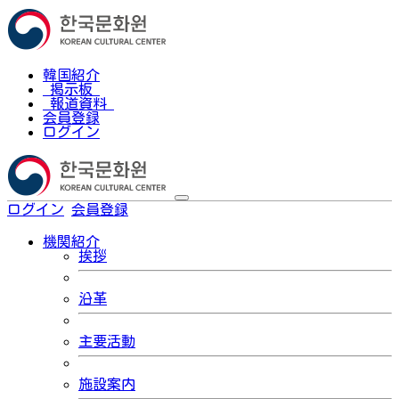
韓国紹介
掲示板
報道資料
会員登録
ログイン
ログイン
会員登録
한국어
機関紹介
挨拶
沿革
主要活動
施設案内