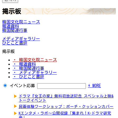
掲示板
韓国文化院ニュース
報道資料
韓国関連行事
メディアギャラリー
ひとこと書評
掲示板
・ 韓国文化院ニュース
・ 報道資料
・ 韓国関連行事
・ メディアギャラリー
・ ひとこと書評
イベント応募
+ MORE
▶
ドラマ『女王の家』無料初放送記念 スペシャル上映&
トークイベント
▶
民画体験ワークショップ：ポーチ・クッションカバー
▶
Kエンタメ・ラボ～公開収録「集まれ！K-ドラマ研究
会」