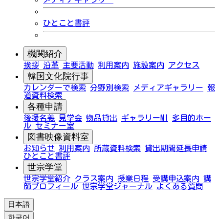
ひとこと書評
機関紹介
挨拶
沿革
主要活動
利用案内
施設案内
アクセス
韓国文化院行事
カレンダーで検索
分野別検索
メディアギャラリー
報
道資料検索
各種申請
後援名義
見学会
物品貸出
ギャラリーMI
多目的ホー
ル
セミナー室
図書映像資料室
お知らせ
利用案内
所蔵資料検索
貸出期間延長申請
ひとこと書評
世宗学堂
世宗学堂紹介
クラス案内
授業日程
受講申込案内
講
師プロフィール
世宗学堂ジャーナル
よくある質問
日本語
한국어