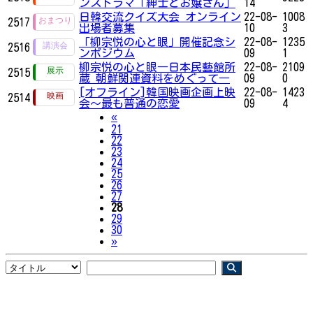
ンスドラマ「紳士とお嬢さん」
14
日韓交流クイズ大会 オンライン
22-08-
1008
2517
出場者募集
10
3
「柳宗悦の心と眼」開催記念シ
22-08-
1235
2516
ンポジウム
09
1
柳宗悦の心と眼―日本民藝館所
22-08-
2109
2515
蔵 朝鮮関連資料をめぐって―
09
0
[オフライン]韓国映画企画上映
22-08-
1423
2514
会～最も普通の恋愛
09
4
Previous
«
21
22
23
24
25
26
27
28
29
30
Next
»