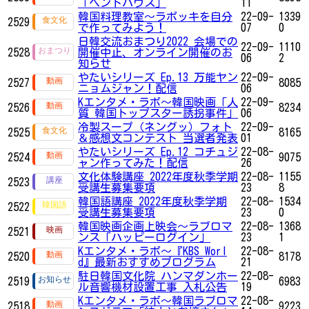
「ペントハウス」
11
韓国料理教室〜ラポッキを自分
22-09-
1339
2529
で作ってみよう！
07
0
日韓交流おまつり2022 会場での
22-09-
1110
2528
開催中止、オンライン開催のお
06
2
知らせ
やたいシリーズ Ep.13 万能ヤン
22-09-
2527
8085
ニョムジャン！配信
06
Kエンタメ・ラボ～韓国映画「人
22-09-
2526
8234
質 韓国トップスター誘拐事件」
06
冷製スープ（ネングッ）フォト
22-09-
2525
8165
＆感想文コンテスト 当選者発表
01
やたいシリーズ Ep.12 コチュジ
22-08-
2524
9075
ャン作ってみた！配信
26
文化体験講座 2022年度秋季学期
22-08-
1155
2523
受講生募集要項
23
8
韓国語講座 2022年度秋季学期
22-08-
1534
2522
受講生募集要項
23
0
韓国映画企画上映会～ラブロマ
22-08-
1368
2521
ンス「ハッピーログイン」
23
1
Kエンタメ・ラボ～『KBS Worl
22-08-
2520
8178
d』最新おすすめプログラム
21
駐日韓国文化院 ハンマダンホー
22-08-
2519
6983
ル音響機材設置工事 入札公告
19
Kエンタメ・ラボ～韓国ラブロマ
22-08-
2518
9223