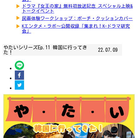
▶
ドラマ『女王の家』無料初放送記念 スペシャル上映&
トークイベント
▶
民画体験ワークショップ：ポーチ・クッションカバー
▶
Kエンタメ・ラボ～公開収録「集まれ！K-ドラマ研究
会」
やたいシリーズEp.11 韓国に行ってき
22.07.09
た！