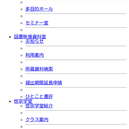
多目的ホール
セミナー室
図書映像資料室
お知らせ
利用案内
所蔵資料検索
貸出期間延長申請
ひとこと書評
世宗学堂
世宗学堂紹介
クラス案内