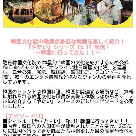
韓国文化院の職員が身近な韓国を楽しく紹介！
『やたい』シリーズ Ep.11 配信！
～韓国に行ってきた！！
〜
駐日韓国文化院では幅広い韓国の文化を紹介するため公式
YouTubeチャンネル「オンライン駐日韓国文化院」を運営
し、舞台公演、展示、韓国語、韓国料理、テコンドー、K-
POP、韓国のエンタメ情報など様々なジャンルの動画を発信
しています。
韓国のトレンドや韓国料理、韓国に関連する場所など、気軽
に触れられる韓国文化を職員が実際に体験しながらカジュア
ルに紹介する「
やたい
」シリーズの新しいエピソードを公開
しました。
【エピソード11】
■タイトル：
[や・た・い] Ep.11 韓国に行ってきた！！
■内容：韓国への入国条件が緩和されたことを受け、3年ぶ
りに韓国へ行ってきた職員たちが撮影した街の風景や食べ物
の写真をご紹介します！