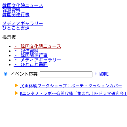
韓国文化院ニュース
報道資料
韓国関連行事
メディアギャラリー
ひとこと書評
掲示板
・ 韓国文化院ニュース
・ 報道資料
・ 韓国関連行事
・ メディアギャラリー
・ ひとこと書評
イベント応募
+ MORE
▶
民画体験ワークショップ：ポーチ・クッションカバー
▶
Kエンタメ・ラボ～公開収録「集まれ！K-ドラマ研究会