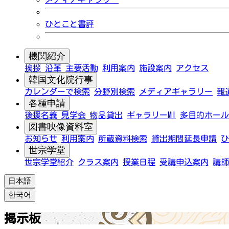
ひとこと書評
機関紹介
挨拶
沿革
主要活動
利用案内
施設案内
アクセス
韓国文化院行事
カレンダーで検索
分野別検索
メディアギャラリー
報
各種申請
後援名義
見学会
物品貸出
ギャラリーMI
多目的ホール
図書映像資料室
お知らせ
利用案内
所蔵資料検索
貸出期間延長申請
ひ
世宗学堂
世宗学堂紹介
クラス案内
授業日程
受講申込案内
講師
日本語
한국어
掲示板