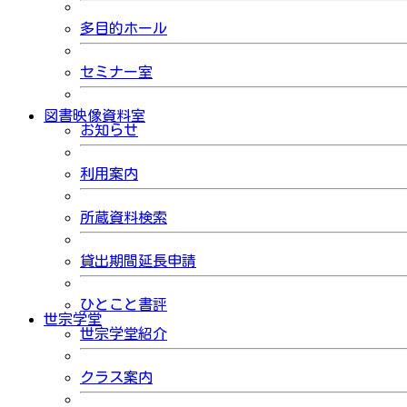
多目的ホール
セミナー室
図書映像資料室
お知らせ
利用案内
所蔵資料検索
貸出期間延長申請
ひとこと書評
世宗学堂
世宗学堂紹介
クラス案内