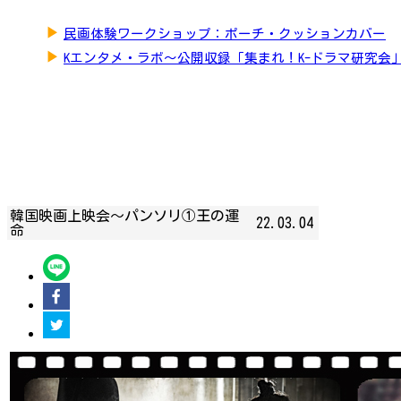
▶
民画体験ワークショップ：ポーチ・クッションカバー
▶
Kエンタメ・ラボ～公開収録「集まれ！K-ドラマ研究会
韓国映画上映会〜パンソリ①王の運
22.03.04
命