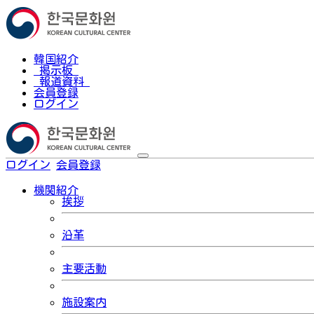
韓国紹介
掲示板
報道資料
会員登録
ログイン
ログイン
会員登録
한국어
機関紹介
挨拶
沿革
主要活動
施設案内