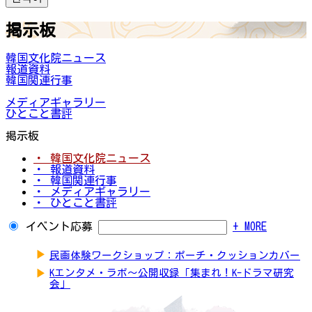
掲示板
韓国文化院ニュース
報道資料
韓国関連行事
メディアギャラリー
ひとこと書評
掲示板
・ 韓国文化院ニュース
・ 報道資料
・ 韓国関連行事
・ メディアギャラリー
・ ひとこと書評
イベント応募
+ MORE
▶
民画体験ワークショップ：ポーチ・クッションカバー
▶
Kエンタメ・ラボ～公開収録「集まれ！K-ドラマ研究
会」