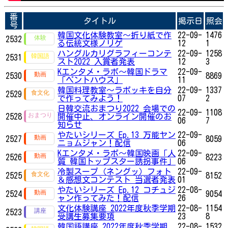
番
タイトル
掲示日
照会
号
韓国文化体験教室〜折り紙で作
22-09-
1476
2532
る伝統文様ノリゲ
12
1
ハングルカリグラフィーコンテ
22-09-
1258
2531
スト2022 入賞者発表
12
3
Kエンタメ・ラボ～韓国ドラマ
22-09-
2530
8869
「ペントハウス」
11
韓国料理教室〜ラポッキを自分
22-09-
1337
2529
で作ってみよう！
07
2
日韓交流おまつり2022 会場での
22-09-
1108
2528
開催中止、オンライン開催のお
06
7
知らせ
やたいシリーズ Ep.13 万能ヤン
22-09-
2527
8059
ニョムジャン！配信
06
Kエンタメ・ラボ～韓国映画「人
22-09-
2526
8223
質 韓国トップスター誘拐事件」
06
冷製スープ（ネングッ）フォト
22-09-
2525
8152
＆感想文コンテスト 当選者発表
01
やたいシリーズ Ep.12 コチュジ
22-08-
2524
9054
ャン作ってみた！配信
26
文化体験講座 2022年度秋季学期
22-08-
1154
2523
受講生募集要項
23
8
韓国語講座 2022年度秋季学期
22-08-
1532