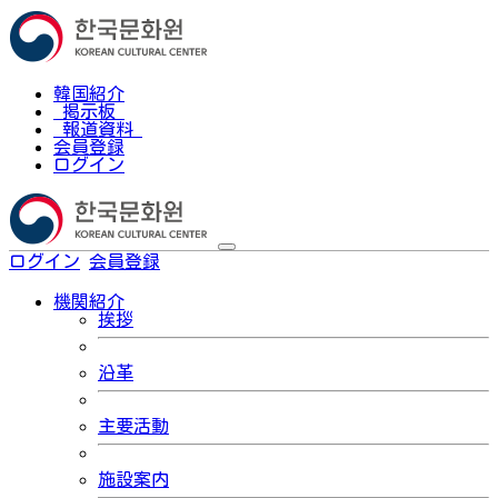
韓国紹介
掲示板
報道資料
会員登録
ログイン
ログイン
会員登録
한국어
機関紹介
挨拶
沿革
主要活動
施設案内