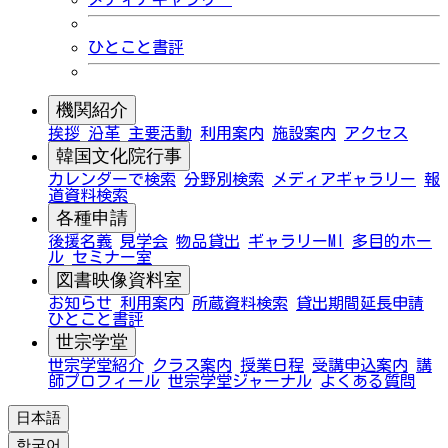
ひとこと書評
機関紹介
挨拶
沿革
主要活動
利用案内
施設案内
アクセス
韓国文化院行事
カレンダーで検索
分野別検索
メディアギャラリー
報
道資料検索
各種申請
後援名義
見学会
物品貸出
ギャラリーMI
多目的ホー
ル
セミナー室
図書映像資料室
お知らせ
利用案内
所蔵資料検索
貸出期間延長申請
ひとこと書評
世宗学堂
世宗学堂紹介
クラス案内
授業日程
受講申込案内
講
師プロフィール
世宗学堂ジャーナル
よくある質問
日本語
한국어