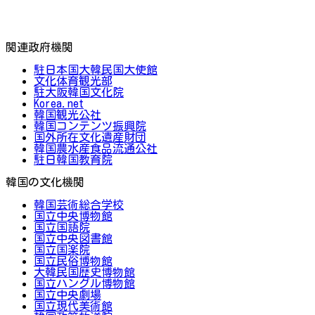
関連政府機関
駐日本国大韓民国大使館
文化体育観光部
駐大阪韓国文化院
Korea.net
韓国観光公社
韓国コンテンツ振興院
国外所在文化遺産財団
韓国農水産食品流通公社
駐日韓国教育院
韓国の文化機関
韓国芸術総合学校
国立中央博物館
国立国語院
国立中央図書館
国立国楽院
国立民俗博物館
大韓民国歴史博物館
国立ハングル博物館
国立中央劇場
国立現代美術館