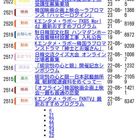
2522
受講生募集要項
23
5
韓国映画企画上映会～ラブロマ
22-08-
1366
2521
ンス「ハッピーログイン」
23
6
Kエンタメ・ラボ～『KBS Worl
22-08-
2520
8169
d』最新おすすめプログラム
21
駐日韓国文化院 ハンマダンホー
22-08-
2519
6972
ル音響機材設置工事 入札公告
19
Kエンタメ・ラボ～韓国ラブロマ
22-08-
2518
9209
ンスドラマ「紳士とお嬢さん」
14
日韓交流クイズ大会 オンライン
22-08-
1006
2517
出場者募集
10
7
「柳宗悦の心と眼」開催記念シ
22-08-
1232
2516
ンポジウム
09
7
柳宗悦の心と眼―日本民藝館所
22-08-
2105
2515
蔵 朝鮮関連資料をめぐって―
09
9
[オフライン]韓国映画企画上映
22-08-
1421
2514
会～最も普通の恋愛
09
1
Kエンタメ・ラボ～『KNTV』最
22-08-
2513
8347
新おすすめプログラム
07
Previous
«
21
22
23
24
25