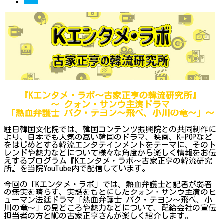
『Kエンタメ・ラボ～古家正亨の韓流研究所』
～ クォン・サンウ主演ドラマ
「熱血弁護士 パク・テヨン～飛べ、小川の竜～」～
駐日韓国文化院では、韓国コンテンツ振興院との共同制作に
より、日本でも人気の高い韓国のドラマ、映画、K-POPなど
をはじめとする韓流エンタテインメントをテーマに、そのト
レンドや魅力などについて様々な角度から楽しく情報をお伝
えするプログラム『Kエンタメ・ラボ～古家正亨の韓流研究
所』を当院YouTube内で配信しています。
今回の「Kエンタメ・ラボ」では、熱血弁護士と記者が弱者
の無実を晴らす、実話をもとにしたクォン・サンウ主演のヒ
ューマン法廷ドラマ「熱血弁護士 パク・テヨン～飛べ、小
川の竜～」の見どころや魅力などについて、配給会社の宣伝
担当者の方とMCの古家正亨さんが楽しく紹介します。