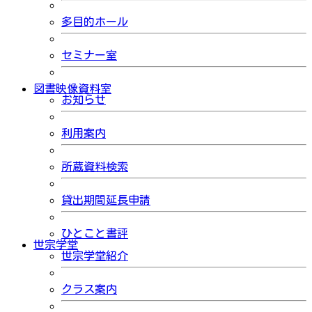
多目的ホール
セミナー室
図書映像資料室
お知らせ
利用案内
所蔵資料検索
貸出期間延長申請
ひとこと書評
世宗学堂
世宗学堂紹介
クラス案内