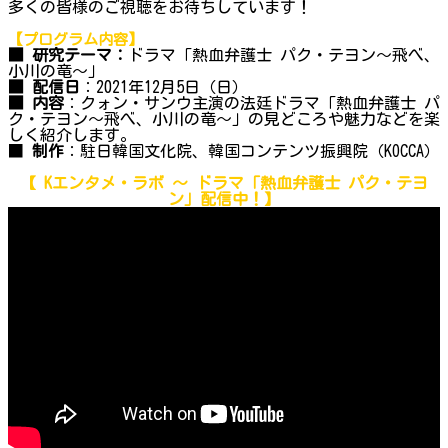
多くの皆様のご視聴をお待ちしています！
【プログラム内容】
■ 研究テーマ：
ドラマ「熱血弁護士 パク・テヨン～飛べ、
小川の竜～」
■ 配信日
：2021年12月5日（日）
■ 内容
：クォン・サンウ主演の法廷ドラマ「熱血弁護士 パ
ク・テヨン～飛べ、小川の竜～」の見どころや魅力などを楽
しく紹介します。
■
制作
：駐日韓国文化院、韓国コンテンツ振興院（KOCCA）
【 Kエンタメ・ラボ ～
ドラマ「熱血弁護士 パク・テヨ
ン」
配信中！】