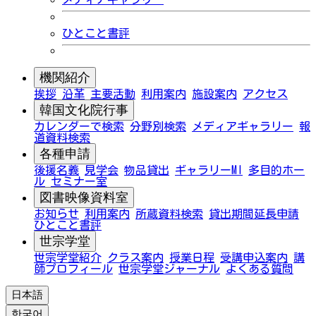
ひとこと書評
機関紹介
挨拶
沿革
主要活動
利用案内
施設案内
アクセス
韓国文化院行事
カレンダーで検索
分野別検索
メディアギャラリー
報
道資料検索
各種申請
後援名義
見学会
物品貸出
ギャラリーMI
多目的ホー
ル
セミナー室
図書映像資料室
お知らせ
利用案内
所蔵資料検索
貸出期間延長申請
ひとこと書評
世宗学堂
世宗学堂紹介
クラス案内
授業日程
受講申込案内
講
師プロフィール
世宗学堂ジャーナル
よくある質問
日本語
한국어