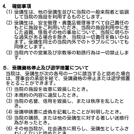
4. 確認事項
(1)
受講生は、他の受講生並びに当院の一般来院者と協調
して当院の施設を利用するものとします。
(2)
受講生は、安全管理・貴重品管理等すべて自己責任の
もとに施設をご利用いただき、当院の施設利用中に生
じた盗難、怪我その他の事故について、当院に明らか
な過失がある場合を除き、当院は一切責任を負いかね
ます。受講生同士の当院内外でのトラブルについても
同様とします。
(3)
当院内での営業及び宗教等の勧誘行為は一切禁止しま
す。
５．受講資格停止及び退学措置について
当院は、受講生が次の各号の一つに該当すると認めた場合
は、理事会の承認を経て、受講資格の停止または退学措置
をとることができます。
(1)
当院の施設を故意に毀損したとき。
(2)
本規約の内容に違反したとき。
(3)
当院の名誉、信用を毀損し、または秩序を乱したと
き。
(4)
受講申請書に虚偽を記載したことが判明したとき。
(5)
当院の講師、または他の受講生に対する著しい迷惑行
為があったとき。
(6)
その他当院が、社会通念に照らし、受講生としてふさ
わしくないと認めたとき。