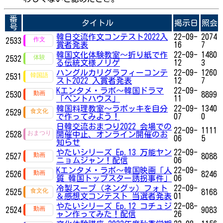
番
タイトル
掲示日
照会
号
韓日交流作文コンテスト2022入
22-09-
2074
2533
賞者発表
16
7
韓国文化体験教室〜折り紙で作
22-09-
1480
2532
る伝統文様ノリゲ
12
3
ハングルカリグラフィーコンテ
22-09-
1260
2531
スト2022 入賞者発表
12
7
Kエンタメ・ラボ～韓国ドラマ
22-09-
2530
8899
「ペントハウス」
11
韓国料理教室〜ラポッキを自分
22-09-
1340
2529
で作ってみよう！
07
0
日韓交流おまつり2022 会場での
22-09-
1111
2528
開催中止、オンライン開催のお
06
5
知らせ
やたいシリーズ Ep.13 万能ヤン
22-09-
2527
8088
ニョムジャン！配信
06
Kエンタメ・ラボ～韓国映画「人
22-09-
2526
8246
質 韓国トップスター誘拐事件」
06
冷製スープ（ネングッ）フォト
22-09-
2525
8168
＆感想文コンテスト 当選者発表
01
やたいシリーズ Ep.12 コチュジ
22-08-
2524
9083
ャン作ってみた！配信
26