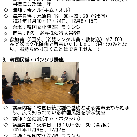
目標にした講 座。
◇
講師：金オル(キム・オル)
◇
講座日程：水曜日 19：00～20：30（全5回）
2021年11月10・17・24日、12月8・15日
☆
会場：韓国文化院2階 ラウンジ
☆
定員：8名 ※最低催行人員6名
☆
参加費（5回分、楽器レンタル費・教材込）￥7,500
※楽器は文化院側で用意いたします。（貸出のみとな
り、お持ち帰り頂くことはできません。）
3. 韓国民謡・パンソリ講座
◇
講座内容：韓国伝統民謡の基礎となる発声法から始ま
り、広く知られている韓国民謡を学ぶ講座
◇
講師：金福實(キム・ボクシル)
◇
講座期間：火曜日 19：00～20：30（全2回）
2021年11月9日、12月7日
☆
会場：韓国文化院2階 ラウンジ