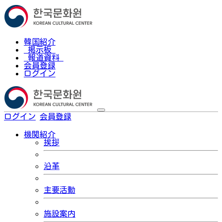
韓国紹介
掲示板
報道資料
会員登録
ログイン
ログイン
会員登録
한국어
機関紹介
挨拶
沿革
主要活動
施設案内