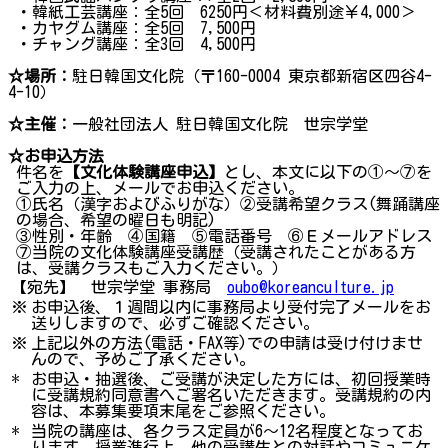
・韓紙工芸講座：全5回 6250円＜材料費別途￥4,000＞
・カヤグム講座：全5回 7,500円
・チャング講座：全3回 4,500円
☆場所：
駐日韓国文化院（〒160-0004 東京都新宿区四谷4-
4-10）
☆主催：
一般社団法人 駐日韓国文化院 世宗学堂
☆お申込方法
件名を
【文化体験講座申込】
とし、本文に以下の①～⑦を
ご入力の上、メールでお申込ください。
①氏名（漢字およびふりがな）②受講希望クラス(舞踊講座
の場合、希望の曜日も明記)
③性別・年齢 ④国籍 ⑤電話番号 ⑥Ｅメールアドレス
⑦当院の文化体験講座受講歴（受講されたことがある方
は、受講クラスもご入力ください。）
【宛先】 世宗学堂 事務局
oubo@koreanculture.jp
※
お申込後、１週間以内に事務局より受付完了メールをお
送りしますので、必ずご確認ください。
※
上記以外の方法(電話・FAX等)での申請は受け付けませ
んので、予めご了承ください。
*
お申込・抽選後、ご受講が決定した方には、初回授業時
に受講規約同意書へご署名いただきます。受講規約の内
容は、本募集要項末尾をご参照ください。
*
当院の講座は、各クラス定員が6～12名程度となってお
ります。授業進行上、他の受講生との対話やコミュニケ