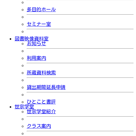
多目的ホール
セミナー室
図書映像資料室
お知らせ
利用案内
所蔵資料検索
貸出期間延長申請
ひとこと書評
世宗学堂
世宗学堂紹介
クラス案内