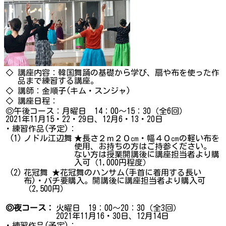
◇
講座内容：韓国舞踊の基礎から学び、扇や布を使った作
品まで練習する講座。
◇
講師：金順子(キム・スンジャ)
◇ 講座日程：
◎午後コース：月曜日 14：00～15：30（全6回）
2021年11月15・22・29日、12月6・13・20日
・練習作品(予定)：
(1)
ノドル江辺舞
★長さ２ｍ２０㎝・幅４０㎝の軽い布を
使用、お持ちの方はご持参ください。
ない方は授業開講後に講座担当者より購
入可（1,000円程度）
(2)
花冠舞 ★花冠舞のハンサム(手首に着用する長い
布)・バチ要購入。開講後に講座担当者より購入可
（2,500円）
◎夜コース：
火曜日 19：00～20：30（全3回）
2021年11月16・30日、12月14日
・練習作品(予定)：