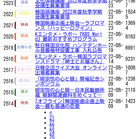
文化体験講座 2022年度秋季学期
22-08-
1156
2523
受講生募集要項
23
7
韓国語講座 2022年度秋季学期
22-08-
1534
2522
受講生募集要項
23
5
韓国映画企画上映会～ラブロマ
22-08-
1369
2521
ンス「ハッピーログイン」
23
4
Kエンタメ・ラボ～『KBS Worl
22-08-
2520
8183
d』最新おすすめプログラム
21
駐日韓国文化院 ハンマダンホー
22-08-
2519
6991
ル音響機材設置工事 入札公告
19
Kエンタメ・ラボ～韓国ラブロマ
22-08-
2518
9231
ンスドラマ「紳士とお嬢さん」
14
日韓交流クイズ大会 オンライン
22-08-
1008
2517
出場者募集
10
7
「柳宗悦の心と眼」開催記念シ
22-08-
1236
2516
ンポジウム
09
4
柳宗悦の心と眼―日本民藝館所
22-08-
2110
2515
蔵 朝鮮関連資料をめぐって―
09
7
[オフライン]韓国映画企画上映
22-08-
1423
2514
会～最も普通の恋愛
09
9
Previous
«
21
22
23
24
25