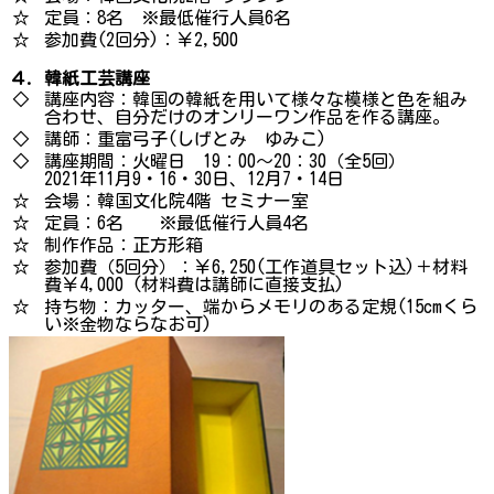
☆
定員：8名 ※最低催行人員6名
☆
参加費(2回分)：￥2,500
４. 韓紙工芸講座
◇
講座内容：韓国の韓紙を用いて様々な模様と色を組み
合わせ、自分だけのオンリーワン作品を作る講座。
◇
講師：重富弓子(しげとみ ゆみこ)
◇
講座期間：火曜日 19：00～20：30（全5回）
2021年11月9・16・30日、12月7・14日
☆
会場：韓国文化院4階 セミナー室
☆
定員：6名 ※最低催行人員4名
☆
制作作品：正方形箱
☆
参加費（5回分）：￥6,250(工作道具セット込)＋材料
費￥4,000 (材料費は講師に直接支払)
☆
持ち物：カッター、端からメモリのある定規(15cmくら
い※金物ならなお可)