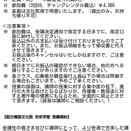
☆
参加費（3回分、チャングレンタル費込）￥4,500
※
楽器は文化院側で用意いたします。（貸出のみ。お持
ち帰り不可）
＜注意事項＞
※
参加費は、受講決定通知で指定する日までに、指定口
座に納付してください。
振込以外のお支払いは受け付けておりませんのでご了
承ください。また、お振込明細をもって領収書と代え
させて頂きます。
お振込後のキャンセルはいたしかねますので、ご注意
ください。
※
期日までにお振込の確認ができない場合、他の方へお
譲りすることがありますのでご注意ください。
※
各クラス、応募者が最低催行人員以下の場合は閉鎖す
る場合もございます。予めご了承ください。
※
授業の録画は、講師の授業に対する集中度の低下、進
行の大きな妨げとなるばかりか、肖像権・教授法に対
する著作権の侵害にもなるため、全面的に禁止とさせ
て頂きます。(録音は講師にご相談ください。)
【駐日韓国文化院 世宗学堂 受講規約】
受講生の皆さま並びに講師にとって、より快適で充実した講