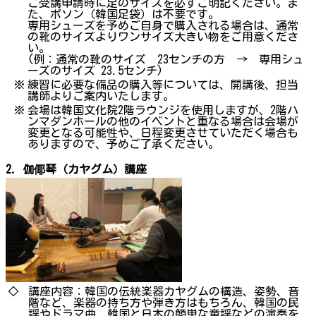
ご受講申請時に足のサイズを必ずご明記ください。ま
た、ポソン（韓国足袋）は不要です。
専用シューズを予めご自身で購入される場合は、通常
の靴のサイズよりワンサイズ大きい物をご用意くださ
い。
(例：通常の靴のサイズ 23センチの方 → 専用シュ
ーズのサイズ 23.5センチ)
※
練習に必要な備品の購入等については、開講後、担当
講師よりご案内いたします。
※
会場は韓国文化院2階ラウンジを使用しますが、2階ハ
ンマダンホールの他のイベントと重なる場合は会場が
変更となる可能性や、日程変更させていただく場合も
ありますので、予めご了承ください。
2. 伽倻琴（カヤグム）講座
◇
講座内容：韓国の伝統楽器カヤグムの構造、姿勢、音
階など、楽器の持ち方や弾き方はもちろん、韓国の民
謡やドラマ曲、韓国と日本の簡単な童謡などの演奏を