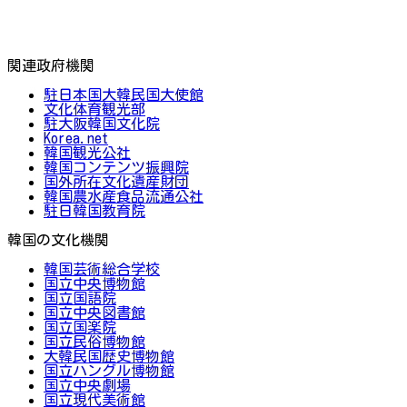
関連政府機関
駐日本国大韓民国大使館
文化体育観光部
駐大阪韓国文化院
Korea.net
韓国観光公社
韓国コンテンツ振興院
国外所在文化遺産財団
韓国農水産食品流通公社
駐日韓国教育院
韓国の文化機関
韓国芸術総合学校
国立中央博物館
国立国語院
国立中央図書館
国立国楽院
国立民俗博物館
大韓民国歴史博物館
国立ハングル博物館
国立中央劇場
国立現代美術館