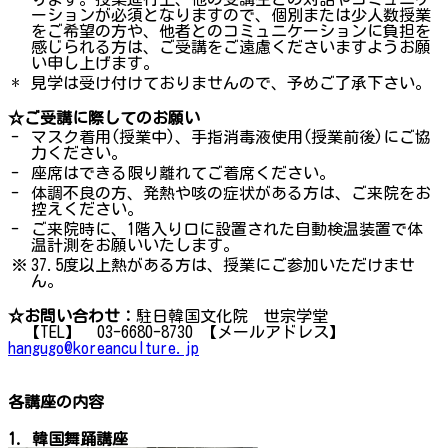
ーションが必須となりますので、個別または少人数授業
をご希望の方や、他者とのコミュニケーションに負担を
感じられる方は、ご受講をご遠慮くださいますようお願
い申し上げます。
*
見学は受け付けておりませんので、予めご了承下さい。
☆ご受講に際してのお願い
-
マスク着用(授業中)、手指消毒液使用(授業前後)にご協
力ください。
-
座席はできる限り離れてご着席ください。
-
体調不良の方、発熱や咳の症状がある方は、ご来院をお
控えください。
-
ご来院時に、1階入り口に設置された自動検温装置で体
温計測をお願いいたします。
※
37.5度以上熱がある方は、授業にご参加いただけませ
ん。
☆お問い合わせ：
駐日韓国文化院 世宗学堂
【TEL】 03-6680-8730 【メールアドレス】
hangugo@koreanculture.jp
各講座の内容
1. 韓国舞踊講座