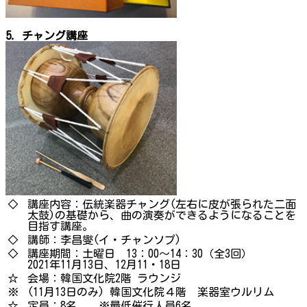
5. チャング講座
◇
講座内容：伝統楽器チャング(左右に皮が張られた二面
太鼓)の基礎から、曲の演奏ができるようになることを
目指す講座。
◇
講師：李昌燮(イ・チャンソプ)
◇
講座期間：土曜日 13：00～14：30（全3回）
2021年11月13日、12月11・18日
☆
会場：韓国文化院2階 ラウンジ
※
(11月13日のみ) 韓国文化院４階 楽器室ウルリム
☆
定員：8名 ※最低催行人員6名