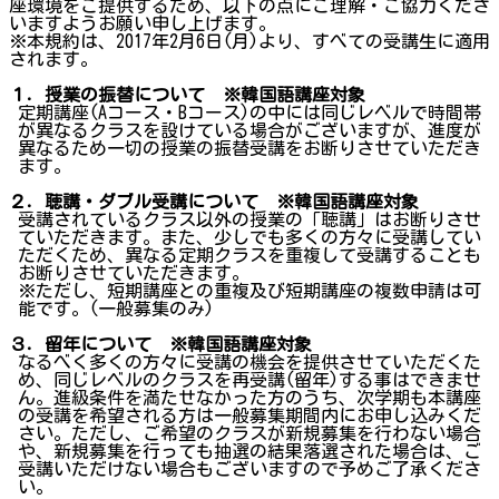
座環境をご提供するため、以下の点にご理解・ご協力くださ
いますようお願い申し上げます。
※本規約は、2017年2月6日(月)より、すべての受講生に適用
されます。
１．授業の振替について ※韓国語講座対象
定期講座(Aコース・Bコース)の中には同じレベルで時間帯
が異なるクラスを設けている場合がございますが、進度が
異なるため一切の授業の振替受講をお断りさせていただき
ます。
２．聴講・ダブル受講について ※韓国語講座対象
受講されているクラス以外の授業の「聴講」はお断りさせ
ていただきます。また、少しでも多くの方々に受講してい
ただくため、異なる定期クラスを重複して受講することも
お断りさせていただきます。
※ただし、短期講座との重複及び短期講座の複数申請は可
能です。(一般募集のみ)
３．留年について ※韓国語講座対象
なるべく多くの方々に受講の機会を提供させていただくた
め、同じレベルのクラスを再受講(留年)する事はできませ
ん。進級条件を満たせなかった方のうち、次学期も本講座
の受講を希望される方は一般募集期間内にお申し込みくだ
さい。ただし、ご希望のクラスが新規募集を行わない場合
や、新規募集を行っても抽選の結果落選された場合は、ご
受講いただけない場合もございますので予めご了承くださ
い。