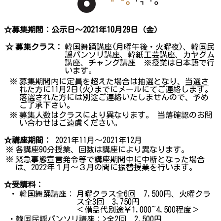
☆募集期間：公示日～2021年10月29日（金）
☆
募集クラス：
韓国舞踊講座(月曜午後・火曜夜)、韓国民
謡パンソリ講座、韓紙工芸講座、カヤグム
講座、チャング講座 ※授業は日本語で行
います。
※
募集期間内に定員を超えた場合は抽選となり、
当選さ
れた方に11月2日(火)までにメールにてご連絡
します。
落選された方には別途ご連絡いたしませんので、予め
ご了承下さい。
※
募集人数はクラスにより異なります。 当落確認のお問
い合わせはご遠慮ください。
☆講座期間：
2021年11月～2021年12月
※
各講座90分授業、回数は講座により異なります。
※
緊急事態宣言発令等で講座期間中に中断となった場合
は、2022年１月～３月の間に振替授業を行います。
☆受講料：
・
韓国舞踊講座：
月曜クラス全6回 7,500円、火曜クラ
ス全3回 3,750円
＜備品代別途￥1,000~4,500程度＞
・韓国民謡パンソリ講座：>全2回 2,500円