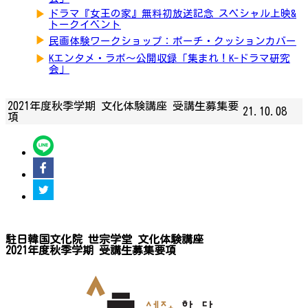
▶
ドラマ『女王の家』無料初放送記念 スペシャル上映&
トークイベント
▶
民画体験ワークショップ：ポーチ・クッションカバー
▶
Kエンタメ・ラボ～公開収録「集まれ！K-ドラマ研究
会」
2021年度秋季学期 文化体験講座 受講生募集要
21.10.08
項
駐日韓国文化院 世宗学堂 文化体験講座
2021年度秋季学期 受講生募集要項