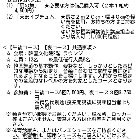
(1)
「扇の舞」 ★必要な方は備品購入可（２本１組約
4,500円）
(2)
「天安イプチュム」
★長さ２ｍ２０㎝・幅４０㎝の軽
い布を使用。お持ちの方はご持参
ください。
ない方は授業開講後に講座担当者
より購入可（1,000円程度）
＜【午後コース】【夜コース】共通事項＞
☆
会場：韓国文化院2階 ラウンジ
☆
定員：12名 ※最低催行人員8名
☆
韓国舞踊の基本動作、姿勢など、しっかりとした基礎
的な理論から始まり、音楽に合わせて簡単な舞踊が踊
れるようになることを目標にします。入門から中級ま
での全般的なレベルの方を対象としたコースとなりま
す。
☆
参加費：
午後コース6回7,500円、夜コース３回3,750
円
※備品代別途(授業開講後に講座担当者より
購入可)
※
動きやすい服装でお越しください。脱衣所、ロッカー
等はございません。着替える方は化粧室をご利用くだ
さい。
※
体育館履き、またはバレエシューズをご持参くださ
い。希望者は、専用シューズもご購入いただけます。