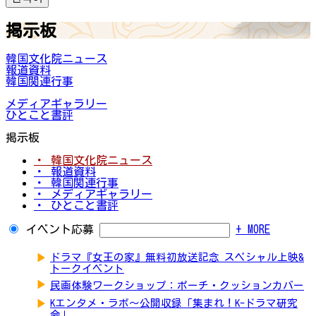
掲示板
韓国文化院ニュース
報道資料
韓国関連行事
メディアギャラリー
ひとこと書評
掲示板
・ 韓国文化院ニュース
・ 報道資料
・ 韓国関連行事
・ メディアギャラリー
・ ひとこと書評
イベント応募
+ MORE
▶
ドラマ『女王の家』無料初放送記念 スペシャル上映&
トークイベント
▶
民画体験ワークショップ：ポーチ・クッションカバー
▶
Kエンタメ・ラボ～公開収録「集まれ！K-ドラマ研究
会」