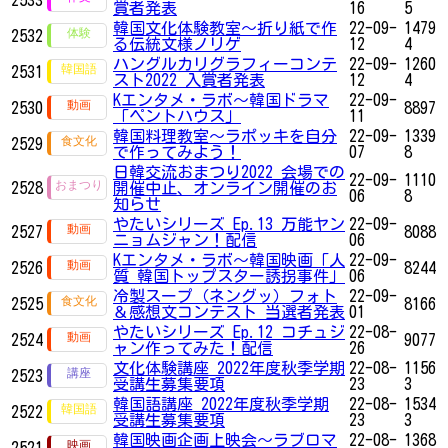
賞者発表
16
5
韓国文化体験教室〜折り紙で作
22-09-
1479
2532
る伝統文様ノリゲ
12
4
ハングルカリグラフィーコンテ
22-09-
1260
2531
スト2022 入賞者発表
12
4
Kエンタメ・ラボ～韓国ドラマ
22-09-
2530
8897
「ペントハウス」
11
韓国料理教室〜ラポッキを自分
22-09-
1339
2529
で作ってみよう！
07
8
日韓交流おまつり2022 会場での
22-09-
1110
2528
開催中止、オンライン開催のお
06
8
知らせ
やたいシリーズ Ep.13 万能ヤン
22-09-
2527
8088
ニョムジャン！配信
06
Kエンタメ・ラボ～韓国映画「人
22-09-
2526
8244
質 韓国トップスター誘拐事件」
06
冷製スープ（ネングッ）フォト
22-09-
2525
8166
＆感想文コンテスト 当選者発表
01
やたいシリーズ Ep.12 コチュジ
22-08-
2524
9077
ャン作ってみた！配信
26
文化体験講座 2022年度秋季学期
22-08-
1156
2523
受講生募集要項
23
3
韓国語講座 2022年度秋季学期
22-08-
1534
2522
受講生募集要項
23
3
韓国映画企画上映会～ラブロマ
22-08-
1368
2521