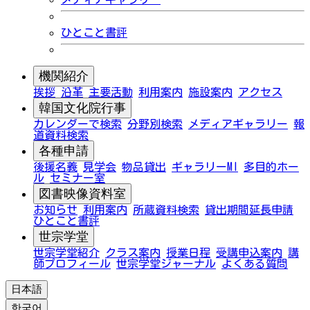
ひとこと書評
機関紹介
挨拶
沿革
主要活動
利用案内
施設案内
アクセス
韓国文化院行事
カレンダーで検索
分野別検索
メディアギャラリー
報
道資料検索
各種申請
後援名義
見学会
物品貸出
ギャラリーMI
多目的ホー
ル
セミナー室
図書映像資料室
お知らせ
利用案内
所蔵資料検索
貸出期間延長申請
ひとこと書評
世宗学堂
世宗学堂紹介
クラス案内
授業日程
受講申込案内
講
師プロフィール
世宗学堂ジャーナル
よくある質問
日本語
한국어