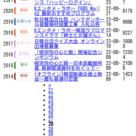
ンス「ハッピーログイン」
23
7
Kエンタメ・ラボ～『KBS Worl
22-08-
2520
8179
d』最新おすすめプログラム
21
駐日韓国文化院 ハンマダンホー
22-08-
2519
6986
ル音響機材設置工事 入札公告
19
Kエンタメ・ラボ～韓国ラブロマ
22-08-
2518
9227
ンスドラマ「紳士とお嬢さん」
14
日韓交流クイズ大会 オンライン
22-08-
1008
2517
出場者募集
10
5
「柳宗悦の心と眼」開催記念シ
22-08-
1235
2516
ンポジウム
09
4
柳宗悦の心と眼―日本民藝館所
22-08-
2109
2515
蔵 朝鮮関連資料をめぐって―
09
8
[オフライン]韓国映画企画上映
22-08-
1423
2514
会～最も普通の恋愛
09
7
Previous
«
21
22
23
24
25
26
27
28
29
30