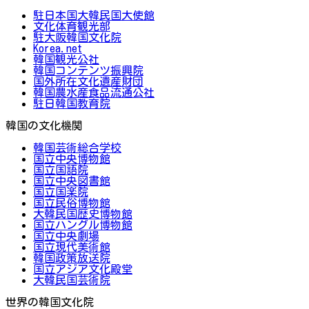
駐日本国大韓民国大使館
文化体育観光部
駐大阪韓国文化院
Korea.net
韓国観光公社
韓国コンテンツ振興院
国外所在文化遺産財団
韓国農水産食品流通公社
駐日韓国教育院
韓国の文化機関
韓国芸術総合学校
国立中央博物館
国立国語院
国立中央図書館
国立国楽院
国立民俗博物館
大韓民国歴史博物館
国立ハングル博物館
国立中央劇場
国立現代美術館
韓国政策放送院
国立アジア文化殿堂
大韓民国芸術院
世界の韓国文化院