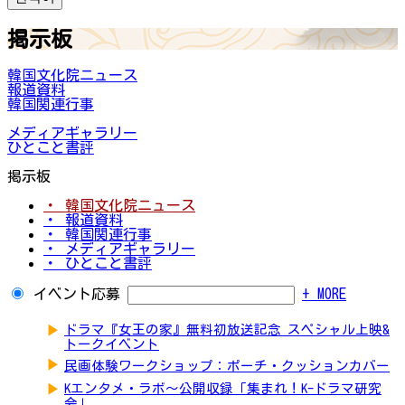
掲示板
韓国文化院ニュース
報道資料
韓国関連行事
メディアギャラリー
ひとこと書評
掲示板
・ 韓国文化院ニュース
・ 報道資料
・ 韓国関連行事
・ メディアギャラリー
・ ひとこと書評
イベント応募
+ MORE
▶
ドラマ『女王の家』無料初放送記念 スペシャル上映&
トークイベント
▶
民画体験ワークショップ：ポーチ・クッションカバー
▶
Kエンタメ・ラボ～公開収録「集まれ！K-ドラマ研究
会」