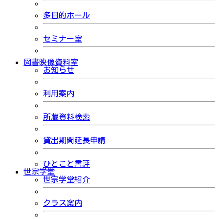
多目的ホール
セミナー室
図書映像資料室
お知らせ
利用案内
所蔵資料検索
貸出期間延長申請
ひとこと書評
世宗学堂
世宗学堂紹介
クラス案内