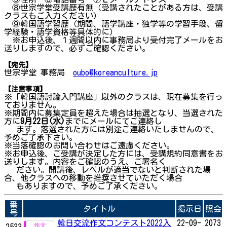
⑧世宗学堂受講歴有無（受講されたことがある方は、受講
クラスもご入力ください）
⑨韓国語学習歴（期間、語学講座・独学等の学習手段、留
学経験・語学資格等具体的に）
※お申込後、１週間以内に事務局より受付完了メールをお
送りしますので、必ずご確認ください。
【宛先】
世宗学堂 事務局
oubo@koreanculture.jp
【注意事項】
※「韓国語討論入門講座」以外のクラスは、現在募集を行っ
ておりません。
※期間内に募集定員を超えた場合は抽選となり、当選された
方に
9月22日(水)
までにメールにてご連絡し
ます。落選された方には別途ご連絡いたしませんので、
予めご了承下さい。
※当落確認のお問い合わせはご遠慮ください。
※お申込後、ご受講が決定した方には、受講規約同意書をお
送りします。内容をご確認のうえ、ご署名く
ださい。開講後、レベルが適当でないと判断された場
合、他クラスへの移動を推奨させていただく場合
もありますので、予めご了承ください。
番
タイトル
掲示日
照会
号
韓日交流作文コンテスト2022入
22-09-
2073
2533