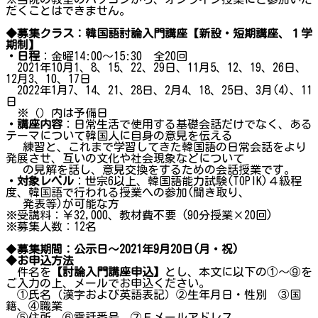
だくことはできません。
◆募集クラス：韓国語討論入門講座【新設・短期講座、１学
期制】
・日程
：金曜14:00～15:30 全20回
2021年10月1、8、15、22、29日、11月5、12、19、26日、
12月3、10、17日
2022年1月7、14、21、28日、2月4、18、25日、3月(4)、11
日
※（）内は予備日
・講座内容
：日常生活で使用する基礎会話だけでなく、ある
テーマについて韓国人に自身の意見を伝える
練習と、これまで学習してきた韓国語の日常会話をより
発展させ、互いの文化や社会現象などについて
の見解を話し、意見交換をするための会話授業です。
・対象レベル
：世宗6以上、韓国語能力試験(TOPIK)４級程
度、韓国語で行われる授業への参加(聞き取り、
発表等)が可能な方
※受講料：￥32,000、教材費不要 (90分授業×20回)
※募集人数：12名
◆
募集期間：公示日～2021年9月20日(月・祝)
◆お申込方法
件名を
【討論入門講座申込】
とし、本文に以下の①～⑨を
ご入力の上、メールでお申込ください。
①氏名（漢字および英語表記）②生年月日・性別 ③国
籍、④職業
⑤住所 ⑥電話番号 ⑦Ｅメールアドレス