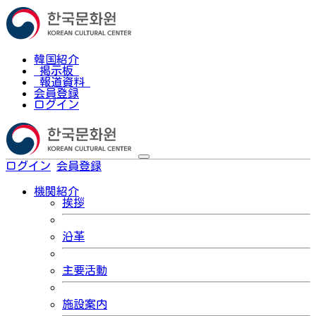
韓国紹介
掲示板
報道資料
会員登録
ログイン
ログイン
会員登録
한국어
機関紹介
挨拶
沿革
主要活動
施設案内