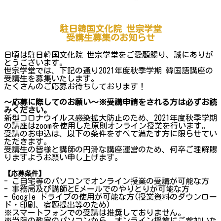
駐日韓国文化院 世宗学堂
受講生募集のお知らせ
日頃は駐日韓国文化院 世宗学堂をご愛顧賜り、誠にありが
とうございます。
世宗学堂では、下記の通り2021年度秋季学期 韓国語講座の
受講生を募集いたします。
たくさんのご応募お待ちしております！
～応募に際してのお願い～※受講申請をされる方は必ずお読
みください。
新型コロナウイルス感染拡大防止のため、2021年度秋季学期
の講座はzoomを使用した原則オンライン授業を行います。
受講のお申込は、以下の条件をすべて満たす方に限らせてい
ただきます。
受講生の皆様と講師の円滑な講座運営のため、何卒ご理解賜
りますようお願い申し上げます。
【応募条件】
- ご自宅等のパソコンでオンライン授業の受講が可能な方
- 事務局及び講師とEメールでのやりとりが可能な方
- Google ドライブの使用が可能な方(授業資料のダウンロー
ド・印刷、宿題提出等のため)
※スマートフォンでの受講は推奨しておりません。
※当院の教室のパソコンから、オンライン授業にご参加いた