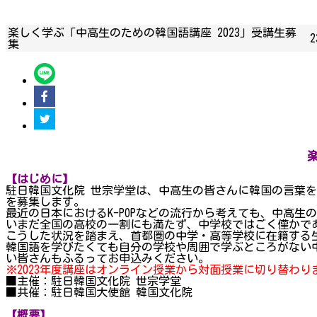
楽しく学ぶ「中高生のための韓国語講座 2023」受講生募
2
集
【はじめに】
駐日韓国文化院 世宗学堂は、中高生の皆さんに韓国の言葉を
を募集します。
最近の日本におけるK-POPなどの流行から考えても、中高
いまだ全国の高校の一割にも満たず、中学校ではごく僅かで
こうした状況を踏まえ、首都圏の中学・高等学校に在籍する
韓国語を学びたくても自分の学校や周囲で学ぶところがない
い皆さんもふるってお申込みください。
※2023年度講座はオンライン授業から対面授業に切り替わり
■主催：駐日韓国文化院 世宗学堂
■共催：駐日韓国大使館 韓国文化院
【概要】