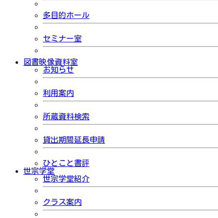
多目的ホール
セミナー室
図書映像資料室
お知らせ
利用案内
所蔵資料検索
貸出期間延長申請
ひとこと書評
世宗学堂
世宗学堂紹介
クラス案内