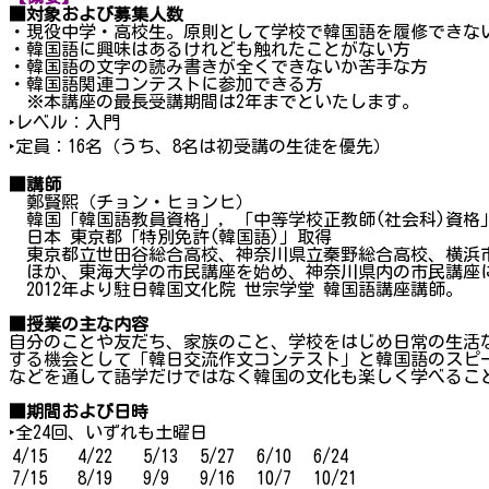
■対象および募集人数
・現役中学・高校生。原則として学校で韓国語を履修できな
・韓国語に興味はあるけれども触れたことがない方
・韓国語の文字の読み書きが全くできないか苦手な方
・韓国語関連コンテストに参加できる方
※本講座の最長受講期間は2年までといたします。
‣レベル：入門
‣定員：16名（うち、8名は初受講の生徒を優先）
■講師
鄭賢煕（チョン・ヒョンヒ）
韓国「韓国語教員資格」, 「中等学校正教師(社会科)資格
日本 東京都「特別免許(韓国語)」取得
東京都立世田谷総合高校、神奈川県立秦野総合高校、横浜
ほか、東海大学の市民講座を始め、神奈川県内の市民講座
2012年より駐日韓国文化院 世宗学堂 韓国語講座講師。
■授業の主な内容
自分のことや友だち、家族のこと、学校をはじめ日常の生活
する機会として「韓日交流作文コンテスト」と韓国語のスピ
などを通して語学だけではなく韓国の文化も楽しく学べるこ
■期間および日時
‣全24回、いずれも土曜日
4/15
4/22
5/13
5/27
6/10
6/24
7/15
8/19
9/9
9/16
10/7
10/21