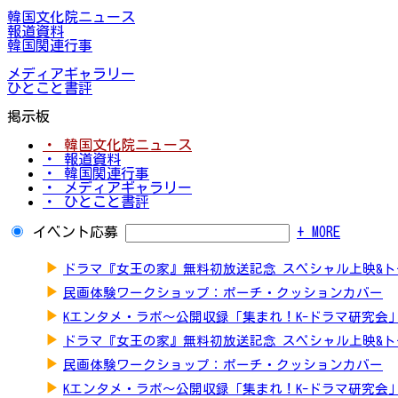
韓国文化院ニュース
報道資料
韓国関連行事
メディアギャラリー
ひとこと書評
掲示板
・ 韓国文化院ニュース
・ 報道資料
・ 韓国関連行事
・ メディアギャラリー
・ ひとこと書評
イベント応募
+ MORE
▶
ドラマ『女王の家』無料初放送記念 スペシャル上映&
▶
民画体験ワークショップ：ポーチ・クッションカバー
▶
Kエンタメ・ラボ～公開収録「集まれ！K-ドラマ研究会
▶
ドラマ『女王の家』無料初放送記念 スペシャル上映&
▶
民画体験ワークショップ：ポーチ・クッションカバー
▶
Kエンタメ・ラボ～公開収録「集まれ！K-ドラマ研究会