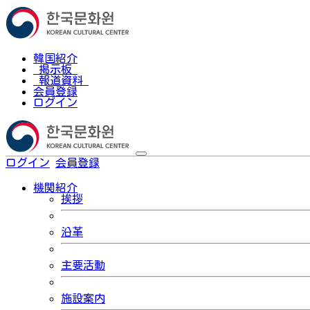
韓国紹介
掲示板
報道資料
会員登録
ログイン
ログイン
会員登録
한국어
機関紹介
挨拶
沿革
主要活動
施設案内