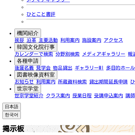
ひとこと書評
機関紹介
挨拶
沿革
主要活動
利用案内
施設案内
アクセス
韓国文化院行事
カレンダーで検索
分野別検索
メディアギャラリー
報
各種申請
後援名義
見学会
物品貸出
ギャラリーMI
多目的ホール
図書映像資料室
お知らせ
利用案内
所蔵資料検索
貸出期間延長申請
ひ
世宗学堂
世宗学堂紹介
クラス案内
授業日程
受講申込案内
講師
日本語
한국어
掲示板