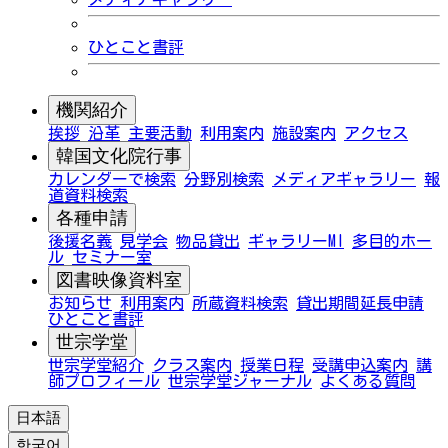
ひとこと書評
機関紹介
挨拶
沿革
主要活動
利用案内
施設案内
アクセス
韓国文化院行事
カレンダーで検索
分野別検索
メディアギャラリー
報
道資料検索
各種申請
後援名義
見学会
物品貸出
ギャラリーMI
多目的ホー
ル
セミナー室
図書映像資料室
お知らせ
利用案内
所蔵資料検索
貸出期間延長申請
ひとこと書評
世宗学堂
世宗学堂紹介
クラス案内
授業日程
受講申込案内
講
師プロフィール
世宗学堂ジャーナル
よくある質問
日本語
한국어