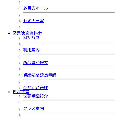
多目的ホール
セミナー室
図書映像資料室
お知らせ
利用案内
所蔵資料検索
貸出期間延長申請
ひとこと書評
世宗学堂
世宗学堂紹介
クラス案内