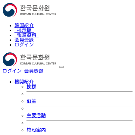
韓国紹介
掲示板
報道資料
会員登録
ログイン
ログイン
会員登録
한국어
機関紹介
挨拶
沿革
主要活動
施設案内