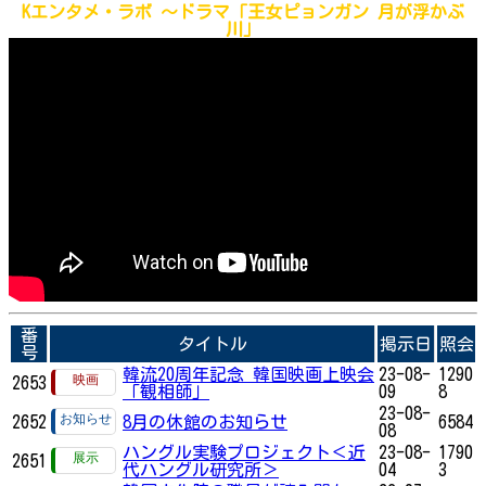
Kエンタメ・ラボ ～
ドラマ「王女ピョンガン 月が浮かぶ
川」
番
タイトル
掲示日
照会
号
韓流20周年記念 韓国映画上映会
23-08-
1290
2653
「観相師」
09
8
23-08-
2652
8月の休館のお知らせ
6584
08
ハングル実験プロジェクト＜近
23-08-
1790
2651
代ハングル研究所＞
04
3