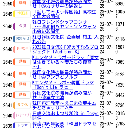
韓国文化院の職員が読み聞か
23-07-
2650
8980
せ！⑤カササギの恩返し
28
「話してみよう韓国語」高校生
23-07-
1005
2649
全国大会開催
27
7
韓日フレンドシップコンサー
23-07-
1371
2648
ト〜澤和樹＆ヤン・ソンウォン
25
3
出会い30周年
駐日韓国文化院 企画展 施工 入
23-07-
2647
6118
札公告
24
2023韓日交流K-POPあすなろプロ
23-07-
1507
2646
ジェクト「Audition K」
24
0
Kエンタメ・ラボ～ドラマ「魔女
23-07-
2645
は生きている～妻たちの復讐
7069
23
～」
韓国文化院の職員が読み聞か
23-07-
2644
9129
せ！④フンブとノルブ
22
Kエンタメ・ラボ～韓国ドラマ
23-07-
2643
7829
「Don't Lie ラヒ」
16
韓国文化院の職員が読み聞か
23-07-
2642
8442
せ！③孝女沈清
15
韓国料理教室～えごまの葉キム
23-07-
2641
9736
チときゅうりキムチ
12
日韓交流おまつり2023 in Tokyo
23-07-
2018
2640
開催
11
3
韓流20周年記念「韓国ドラマセ
23-07-
2798
2639