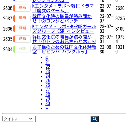
レクション2023」
10
6
Kエンタメ・ラボ～韓国ドラマ
23-07-
2638
7620
「魔女のゲーム」
09
韓国文化院の職員が読み聞か
23-07-
2637
9735
せ！②コンジとパッチ
07
Kエンタメ・ラボ～K-POPガール
23-07-
2636
8109
ズグループ CSR インタビュー
03
韓国文化院の職員が読み聞か
23-07-
1073
2635
せ！①トラのお兄さんと木こり
01
4
お子様のための韓国文化体験教
23-06-
1031
2634
室「ビビンバ ハングルッ」
30
6
Previous
«
21
22
23
24
25
26
27
28
29
30
Next
»