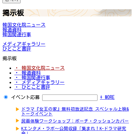
掲示板
韓国文化院ニュース
報道資料
韓国関連行事
メディアギャラリー
ひとこと書評
掲示板
・ 韓国文化院ニュース
・ 報道資料
・ 韓国関連行事
・ メディアギャラリー
・ ひとこと書評
イベント応募
+ MORE
▶
ドラマ『女王の家』無料初放送記念 スペシャル上映&
トークイベント
▶
民画体験ワークショップ：ポーチ・クッションカバー
▶
Kエンタメ・ラボ～公開収録「集まれ！K-ドラマ研究
会」