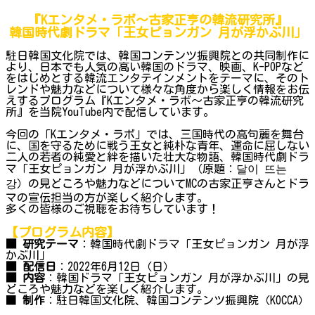
『Kエンタメ・ラボ～古家正亨の韓流研究所』
韓国時代劇ドラマ「王女ピョンガン 月が浮かぶ川」
駐日韓国文化院では、韓国コンテンツ振興院との共同制作に
より、日本でも人気の高い韓国のドラマ、映画、K-POPなど
をはじめとする韓流エンタテインメントをテーマに、そのト
レンドや魅力などについて様々な角度から楽しく情報をお伝
えするプログラム『Kエンタメ・ラボ～古家正亨の韓流研究
所』を当院YouTube内で配信しています。
今回の「Kエンタメ・ラボ」では、三国時代の高句麗を舞台
に、国を守るために戦う王女と純朴な青年、運命に屈しない
二人の若者の純愛と絆を描いた壮大な物語、韓国時代劇ドラ
マ「王女ピョンガン 月が浮かぶ川」（原題：달이 뜨는
강）の見どころや魅力などについてMCの古家正亨さんとドラ
マの宣伝担当の方が楽しく紹介します。
多くの皆様のご視聴をお待ちしています！
【プログラム内容】
■ 研究テーマ
：韓国時代劇ドラマ「王女ピョンガン 月が浮
かぶ川」
■ 配信日
：2022年6月12日（日）
■ 内容
：韓国ドラマ「王女ピョンガン 月が浮かぶ川」の見
どころや魅力などを楽しく紹介します。
■
制作
：駐日韓国文化院、韓国コンテンツ振興院（KOCCA）