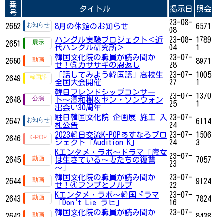
番
タイトル
掲示日
照会
号
23-08-
2652
8月の休館のお知らせ
6571
08
ハングル実験プロジェクト＜近
23-08-
1789
2651
代ハングル研究所＞
04
1
韓国文化院の職員が読み聞か
23-07-
2650
8971
せ！⑤カササギの恩返し
28
「話してみよう韓国語」高校生
23-07-
1005
2649
全国大会開催
27
1
韓日フレンドシップコンサー
23-07-
1370
2648
ト〜澤和樹＆ヤン・ソンウォン
25
1
出会い30周年
駐日韓国文化院 企画展 施工 入
23-07-
2647
6114
札公告
24
2023韓日交流K-POPあすなろプロ
23-07-
1506
2646
ジェクト「Audition K」
24
3
Kエンタメ・ラボ～ドラマ「魔女
23-07-
2645
は生きている～妻たちの復讐
7057
23
～」
韓国文化院の職員が読み聞か
23-07-
2644
9124
せ！④フンブとノルブ
22
Kエンタメ・ラボ～韓国ドラマ
23-07-
2643
7824
「Don't Lie ラヒ」
16
韓国文化院の職員が読み聞か
23-07-
2642
8438