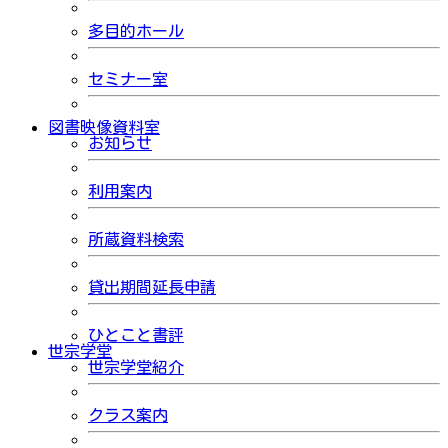
多目的ホール
セミナー室
図書映像資料室
お知らせ
利用案内
所蔵資料検索
貸出期間延長申請
ひとこと書評
世宗学堂
世宗学堂紹介
クラス案内