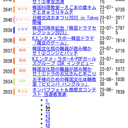
せ！③孝女沈清
15
韓国料理教室～えごまの葉キム
23-07-
2641
9735
チときゅうりキムチ
12
日韓交流おまつり2023 in Tokyo
23-07-
2017
2640
開催
11
3
韓流20周年記念「韓国ドラマセ
23-07-
2797
2639
レクション2023」
10
5
Kエンタメ・ラボ～韓国ドラマ
23-07-
2638
7614
「魔女のゲーム」
09
韓国文化院の職員が読み聞か
23-07-
2637
9719
せ！②コンジとパッチ
07
Kエンタメ・ラボ～K-POPガール
23-07-
2636
8102
ズグループ CSR インタビュー
03
韓国文化院の職員が読み聞か
23-07-
1072
2635
せ！①トラのお兄さんと木こり
01
6
お子様のための韓国文化体験教
23-06-
1030
2634
室「ビビンバ ハングルッ」
30
6
キンパプフォト＆感想文コンテ
23-06-
2633
7639
スト 当選者発表
29
Previous
«
21
22
23
24
25
26