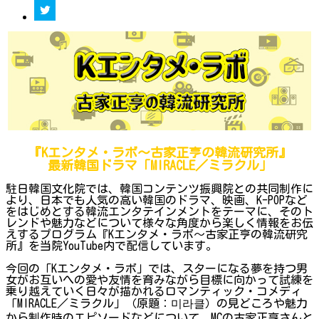
『Kエンタメ・ラボ～古家正亨の韓流研究所』
最新韓国ドラマ「MIRACLE／ミラクル」
駐日韓国文化院では、韓国コンテンツ振興院との共同制作に
より、日本でも人気の高い韓国のドラマ、映画、K-POPなど
をはじめとする韓流エンタテインメントをテーマに、そのト
レンドや魅力などについて様々な角度から楽しく情報をお伝
えするプログラム『Kエンタメ・ラボ～古家正亨の韓流研究
所』を当院YouTube内で配信しています。
今回の「Kエンタメ・ラボ」では、スターになる夢を持つ男
女がお互いへの愛や友情を育みながら目標に向かって試練を
乗り越えていく日々が描かれるロマンティック・コメディ
「MIRACLE／ミラクル」（原題：미라클）の見どころや魅力
から制作時のエピソードなどについて、MCの古家正亨さんと