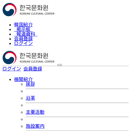
韓国紹介
掲示板
報道資料
会員登録
ログイン
ログイン
会員登録
한국어
機関紹介
挨拶
沿革
主要活動
施設案内