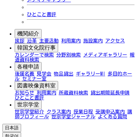
ひとこと書評
機関紹介
挨拶
沿革
主要活動
利用案内
施設案内
アクセス
韓国文化院行事
カレンダーで検索
分野別検索
メディアギャラリー
報
道資料検索
各種申請
後援名義
見学会
物品貸出
ギャラリーMI
多目的ホー
ル
セミナー室
図書映像資料室
お知らせ
利用案内
所蔵資料検索
貸出期間延長申請
ひとこと書評
世宗学堂
世宗学堂紹介
クラス案内
授業日程
受講申込案内
講
師プロフィール
世宗学堂ジャーナル
よくある質問
日本語
한국어