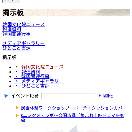
掲示板
韓国文化院ニュース
報道資料
韓国関連行事
メディアギャラリー
ひとこと書評
掲示板
・ 韓国文化院ニュース
・ 報道資料
・ 韓国関連行事
・ メディアギャラリー
・ ひとこと書評
イベント応募
+ MORE
▶
民画体験ワークショップ：ポーチ・クッションカバー
▶
Kエンタメ・ラボ～公開収録「集まれ！K-ドラマ研究
会」