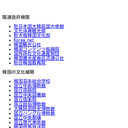
関連政府機関
駐日本国大韓民国大使館
文化体育観光部
駐大阪韓国文化院
Korea.net
韓国観光公社
韓国コンテンツ振興院
国外所在文化遺産財団
韓国農水産食品流通公社
駐日韓国教育院
韓国の文化機関
韓国芸術総合学校
国立中央博物館
国立国語院
国立中央図書館
国立国楽院
国立民俗博物館
大韓民国歴史博物館
国立ハングル博物館
国立中央劇場
国立現代美術館
韓国政策放送院