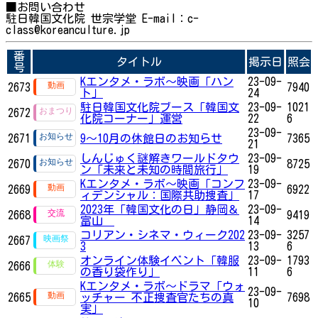
■お問い合わせ
駐日韓国文化院 世宗学堂 E-mail：c-
class@koreanculture.jp
番
タイトル
掲示日
照会
号
Kエンタメ・ラボ～映画「ハン
23-09-
2673
7940
ト」
24
駐日韓国文化院ブース「韓国文
23-09-
1021
2672
化院コーナー」運営
22
6
23-09-
2671
9～10月の休館日のお知らせ
7365
21
しんじゅく謎解きワールドタウ
23-09-
2670
8725
ン「未来と未知の時間旅行」
19
Kエンタメ・ラボ～映画「コンフ
23-09-
2669
6922
ィデンシャル：国際共助捜査」
17
2023年「韓国文化の日」静岡＆
23-09-
2668
9419
富山
14
コリアン・シネマ・ウィーク202
23-09-
3257
2667
3
13
6
オンライン体験イベント「韓服
23-09-
1793
2666
の香り袋作り」
11
6
Kエンタメ・ラボ～ドラマ「ウォ
23-09-
2665
ッチャー 不正捜査官たちの真
7698
10
実」