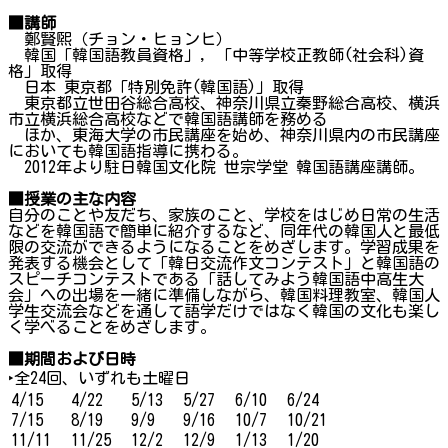
■講師
鄭賢煕（チョン・ヒョンヒ）
韓国「韓国語教員資格」, 「中等学校正教師(社会科)資
格」取得
日本 東京都「特別免許(韓国語)」取得
東京都立世田谷総合高校、神奈川県立秦野総合高校、横浜
市立横浜総合高校などで韓国語講師を務める
ほか、東海大学の市民講座を始め、神奈川県内の市民講座
においても韓国語指導に携わる。
2012年より駐日韓国文化院 世宗学堂 韓国語講座講師。
■授業の主な内容
自分のことや友だち、家族のこと、学校をはじめ日常の生活
などを韓国語で簡単に紹介するなど、同年代の韓国人と最低
限の交流ができるようになることをめざします。学習成果を
発表する機会として「韓日交流作文コンテスト」と韓国語の
スピーチコンテストである「話してみよう韓国語中高生大
会」への出場を一緒に準備しながら、韓国料理教室、韓国人
学生交流会などを通して語学だけではなく韓国の文化も楽し
く学べることをめざします。
■期間および日時
‣全24回、いずれも土曜日
4/15
4/22
5/13
5/27
6/10
6/24
7/15
8/19
9/9
9/16
10/7
10/21
11/11
11/25
12/2
12/9
1/13
1/20