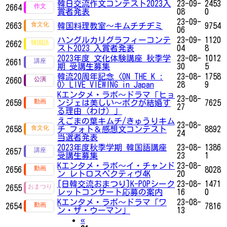
韓日交流作文コンテスト2023入
23-09-
2453
2664
賞者発表
08
0
23-09-
2663
韓国料理教室～キムチチヂミ
9754
06
ハングルカリグラフィーコンテ
23-09-
1120
2662
スト2023 入賞者発表
04
8
2023年度 文化体験講座 秋季学
23-08-
1012
2661
期 受講生募集
30
5
韓流20周年記念〈ON THE K :
23-08-
1758
2660
O〉LIVE VIEWING in Japan
28
9
Kエンタメ・ラボ～ドラマ「ヒョ
23-08-
2659
ンジェは美しい～ボクが結婚す
7625
27
る理由（わけ）」
えごまの葉キムチ/きゅうりキム
23-08-
2658
チ フォト＆感想文コンテスト
8892
24
当選者発表
2023年度秋季学期 韓国語講座
23-08-
1386
2657
受講生募集
23
1
Kエンタメ・ラボ～イ・チャンド
23-08-
2656
8028
ン レトロスペクティヴ4K
20
[日韓交流おまつり]K-POPシーク
23-08-
1471
2655
レットコンサート応募の案内
16
0
Kエンタメ・ラボ～ドラマ「ワ
23-08-
2654
7816
ン・ザ・ウーマン」
13
Previous
«