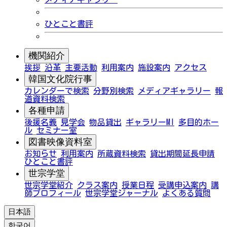
ひとこと書評
機関紹介
挨拶
沿革
主要活動
利用案内
施設案内
アクセス
韓国文化院行事
カレンダーで検索
分野別検索
メディアギャラリー
報
道資料検索
各種申請
後援名義
見学会
物品貸出
ギャラリーMI
多目的ホー
ル
セミナー室
図書映像資料室
お知らせ
利用案内
所蔵資料検索
貸出期間延長申請
ひとこと書評
世宗学堂
世宗学堂紹介
クラス案内
授業日程
受講申込案内
講
師プロフィール
世宗学堂ジャーナル
よくある質問
日本語
한국어