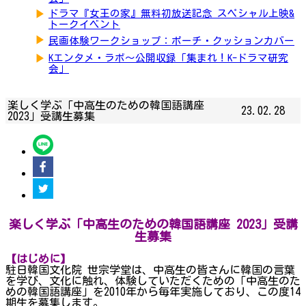
▶
ドラマ『女王の家』無料初放送記念 スペシャル上映&
トークイベント
▶
民画体験ワークショップ：ポーチ・クッションカバー
▶
Kエンタメ・ラボ～公開収録「集まれ！K-ドラマ研究
会」
楽しく学ぶ「中高生のための韓国語講座
23.02.28
2023」受講生募集
楽しく学ぶ「中高生のための韓国語講座 2023」受講
生募集
【はじめに】
駐日韓国文化院 世宗学堂は、中高生の皆さんに韓国の言葉
を学び、文化に触れ、体験していただくための「中高生のた
めの韓国語講座」を2010年から毎年実施しており、この度14
期生を募集します。