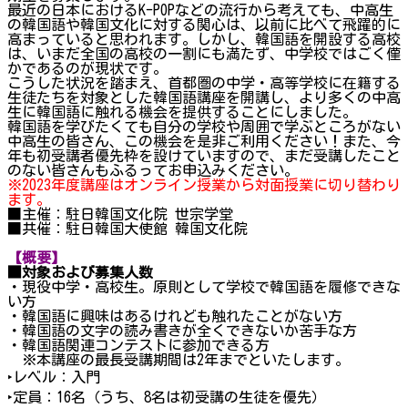
最近の日本におけるK-POPなどの流行から考えても、中高生
の韓国語や韓国文化に対する関心は、以前に比べて飛躍的に
高まっていると思われます。しかし、韓国語を開設する高校
は、いまだ全国の高校の一割にも満たず、中学校ではごく僅
かであるのが現状です。
こうした状況を踏まえ、首都圏の中学・高等学校に在籍する
生徒たちを対象とした韓国語講座を開講し、より多くの中高
生に韓国語に触れる機会を提供することにしました。
韓国語を学びたくても自分の学校や周囲で学ぶところがない
中高生の皆さん、この機会を是非ご利用ください！また、今
年も初受講者優先枠を設けていますので、まだ受講したこと
のない皆さんもふるってお申込みください。
※2023年度講座はオンライン授業から対面授業に切り替わり
ます。
■主催：駐日韓国文化院 世宗学堂
■共催：駐日韓国大使館 韓国文化院
【概要】
■対象および募集人数
・現役中学・高校生。原則として学校で韓国語を履修できな
い方
・韓国語に興味はあるけれども触れたことがない方
・韓国語の文字の読み書きが全くできないか苦手な方
・韓国語関連コンテストに参加できる方
※本講座の最長受講期間は2年までといたします。
‣レベル：入門
‣定員：16名（うち、8名は初受講の生徒を優先）