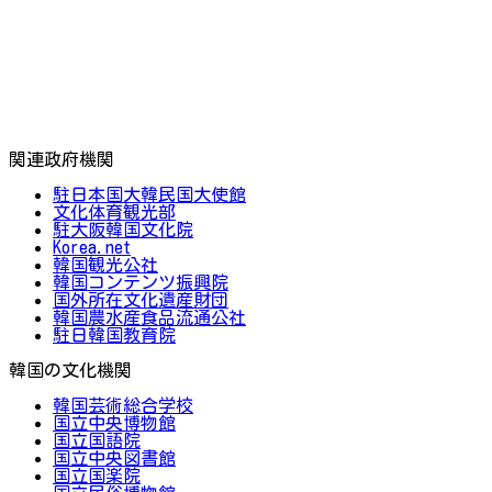
関連政府機関
駐日本国大韓民国大使館
文化体育観光部
駐大阪韓国文化院
Korea.net
韓国観光公社
韓国コンテンツ振興院
国外所在文化遺産財団
韓国農水産食品流通公社
駐日韓国教育院
韓国の文化機関
韓国芸術総合学校
国立中央博物館
国立国語院
国立中央図書館
国立国楽院