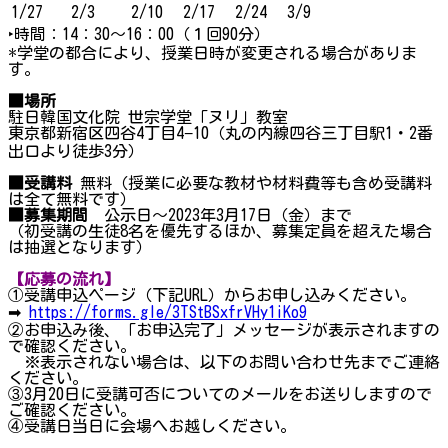
1/27
2/3
2/10
2/17
2/24
3/9
‣時間：14：30～16：00（１回90分）
*学堂の都合により、授業日時が変更される場合がありま
す。
■場所
駐日韓国文化院 世宗学堂「ヌリ」教室
東京都新宿区四谷4丁目4−10（丸の内線四谷三丁目駅1・2番
出口より徒歩3分）
■受講料
無料（授業に必要な教材や材料費等も含め受講料
は全て無料です）
■募集期間
公示日～2023年3月17日（金）まで
（初受講の生徒8名を優先するほか、募集定員を超えた場合
は抽選となります）
【応募の流れ】
①受講申込ページ（下記URL）からお申し込みください。
➡
https://forms.gle/3TStBSxfrVHy1iKo9
②お申込み後、「お申込完了」メッセージが表示されますの
で確認ください。
※表示されない場合は、以下のお問い合わせ先までご連絡
ください。
③3月20日に受講可否についてのメールをお送りしますので
ご確認ください。
④受講日当日に会場へお越しください。