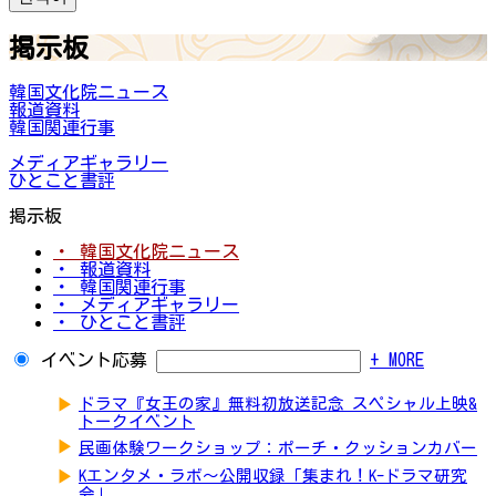
掲示板
韓国文化院ニュース
報道資料
韓国関連行事
メディアギャラリー
ひとこと書評
掲示板
・ 韓国文化院ニュース
・ 報道資料
・ 韓国関連行事
・ メディアギャラリー
・ ひとこと書評
イベント応募
+ MORE
▶
ドラマ『女王の家』無料初放送記念 スペシャル上映&
トークイベント
▶
民画体験ワークショップ：ポーチ・クッションカバー
▶
Kエンタメ・ラボ～公開収録「集まれ！K-ドラマ研究
会」