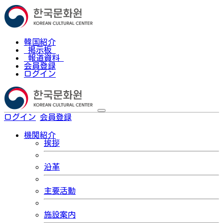
韓国紹介
掲示板
報道資料
会員登録
ログイン
ログイン
会員登録
한국어
機関紹介
挨拶
沿革
主要活動
施設案内