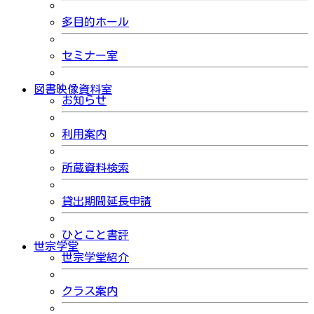
多目的ホール
セミナー室
図書映像資料室
お知らせ
利用案内
所蔵資料検索
貸出期間延長申請
ひとこと書評
世宗学堂
世宗学堂紹介
クラス案内