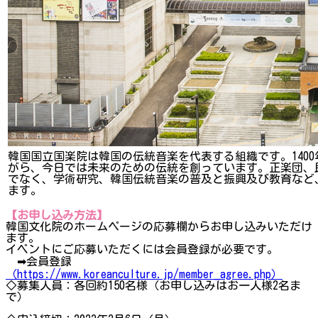
韓国国立国楽院は韓国の伝統音楽を代表する組織です。140
がら、今日では未来のための伝統を創っています。正楽団、
でなく、学術研究、韓国伝統音楽の普及と振興及び教育など、様
ます。
【お申し込み方法】
韓国文化院のホームページの応募欄からお申し込みいただけ
ます。
イベントにご応募いただくには会員登録が必要です。
➡会員登録
（https://www.koreanculture.jp/member_agree.php）
◇募集人員：各回約150名様（お申し込みはお一人様2名ま
で）