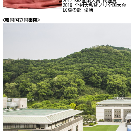
2017 KBS国楽大賞 民謡賞
2019 全州大私習ノリ全国大会
民謡の部 優勝
<韓国国立国楽院>