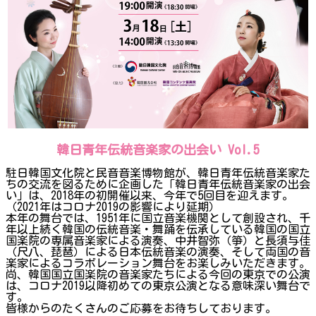
韓日青年伝統音楽家の出会い Vol.5
駐日韓国文化院と民音音楽博物館が、韓日青年伝統音楽家た
ちの交流を図るために企画した「韓日青年伝統音楽家の出会
い」は、2018年の初開催以来、今年で5回目を迎えます。
（2021年はコロナ2019の影響により延期）
本年の舞台では、1951年に国立音楽機関として創設され、千
年以上続く韓国の伝統音楽・舞踊を伝承している韓国の国立
国楽院の専属音楽家による演奏、中井智弥（箏）と長須与佳
（尺八、琵琶）による日本伝統音楽の演奏、そして両国の音
楽家によるコラボレーション舞台をお楽しみいただきます。
尚、韓国国立国楽院の音楽家たちによる今回の東京での公演
は、コロナ2019以降初めての東京公演となる意味深い舞台で
す。
皆様からのたくさんのご応募をお待ちしております。