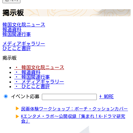
掲示板
韓国文化院ニュース
報道資料
韓国関連行事
メディアギャラリー
ひとこと書評
掲示板
・ 韓国文化院ニュース
・ 報道資料
・ 韓国関連行事
・ メディアギャラリー
・ ひとこと書評
イベント応募
+ MORE
▶
民画体験ワークショップ：ポーチ・クッションカバー
▶
Kエンタメ・ラボ～公開収録「集まれ！K-ドラマ研究
会」