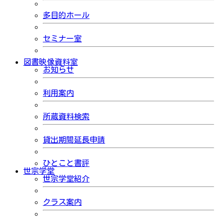
多目的ホール
セミナー室
図書映像資料室
お知らせ
利用案内
所蔵資料検索
貸出期間延長申請
ひとこと書評
世宗学堂
世宗学堂紹介
クラス案内