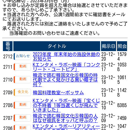
◇申込締切：2023年3月6日（月）
＊お申し込みが定員を超えた場合は抽選とさせていただきま
すので、あらかじめご了承下さい。
＊当選された方へのみ、公演1週間前までに確認書をメール
にてお送りします。
落選された方には別途ご連絡をいたしませんので予めご了
承ください。
当落確認のお問い合わせはご遠慮ください。
番
タイトル
掲示日
照会
号
2023年度 年末年始の施設休館の
23-12-
1579
2712
お知らせ
20
4
Kエンタメ・ラボ～映画「コンク
23-12-
1053
2711
リート・ユートピア」
17
8
韓流で読む韓国文化⑥韓国の時
23-12-
1061
2710
代劇でよく見かける黒い帽子は
16
5
何？
23-12-
1142
2709
韓国料理教室～ポッサム
13
8
Kエンタメ・ラボ～映画「宝くじ
23-12-
2708
の不時着 1等当選くじが飛んで
8385
10
いきました」
韓流で読む韓国文化⑤韓国の人
23-12-
2707
7459
はなぜ彼氏をオッパと呼ぶの？
09
Kエンタメ・ラボ～リアリティー
23-12-
1047
2706