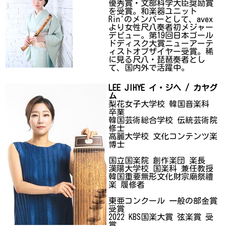
優秀賞・文部科学大臣奨励賞
を受賞。和楽器ユニット
Rin'のメンバーとして、avex
より女性尺八奏者初メジャー
デビュー。第19回日本ゴール
ドディスク大賞ニューアーテ
ィストオブザイヤー受賞。稀
に見る尺八・琵琶奏者とし
て、国内外で活躍中。
LEE JIHYE イ・ジヘ / カヤグ
ム
梨花女子大学校 韓国音楽科
卒業
韓国芸術総合学校 伝統芸術院
修士
高麗大学校 文化コンテンツ楽
博士
国立国楽院 創作楽団 楽長
漢陽大学校 国楽科 兼任教授
韓国重要無形文化財宗廟祭禮
楽 履修者
東亜コンクール 一般の部金賞
受賞
2022 KBS国楽大賞 弦楽賞 受
賞