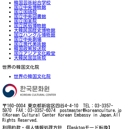
韓国芸術総合学校
国立中央博物館
国立国語院
国立中央図書館
国立国楽院
国立民俗博物館
大韓民国歴史博物館
国立ハングル博物館
国立中央劇場
国立現代美術館
韓国政策放送院
国立アジア文化殿堂
大韓民国芸術院
世界の韓国文化院
世界の韓国文化院
〒160-0004 東京都新宿区四谷4-4-10 TEL：03-3357-
5970 FAX：03-3357-6074 postmaster@koreanculture.jp
©Korean Cultural Center Korean Embassy in Japan.All
Rights Reserved.
利用約款・個人情報処理方針
【Desktopモード転換】