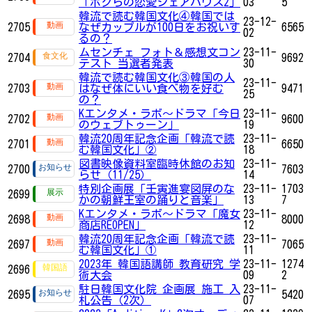
「ボクらの恋愛シェアハウス2」
03
5
韓流で読む韓国文化④韓国では
23-12-
2705
なぜカップルが100日をお祝いす
6565
02
るの？
ムセンチェ フォト＆感想文コン
23-11-
2704
9692
テスト 当選者発表
30
韓流で読む韓国文化③韓国の人
23-11-
2703
はなぜ体にいい食べ物を好む
9471
25
の？
Kエンタメ・ラボ～ドラマ「今日
23-11-
2702
9600
のウェブトゥーン」
19
韓流20周年記念企画「韓流で読
23-11-
2701
6650
む韓国文化」②
18
図書映像資料室臨時休館のお知
23-11-
2700
7603
らせ（11/25）
14
特別企画展「壬寅進宴図屏のな
23-11-
1703
2699
かの朝鮮王室の踊りと音楽」
13
7
Kエンタメ・ラボ～ドラマ「魔女
23-11-
2698
8000
商店REOPEN」
12
韓流20周年記念企画「韓流で読
23-11-
2697
7065
む韓国文化」①
11
2023年 韓国語講師 教育研究 学
23-11-
1274
2696
術大会
09
2
駐日韓国文化院 企画展 施工 入
23-11-
2695
5420
札公告（2次）
07