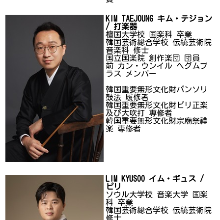
KIM TAEJOUNG キム・テジョン
/ 打楽器
檀国大学校 国楽科 卒業
韓国芸術総合学校 伝統芸術院
音楽科 修士
国立国楽院 創作楽団 団員
前 カン・ウンイル ヘグムプ
ラス メンバー
韓国重要無形文化財パンソリ
鼓法 履修者
韓国重要無形文化財ピリ正楽
及び大吹打 専修者
韓国重要無形文化財宗廟祭禮
楽 専修者
LIM KYUSOO イム・ギュス /
ピリ
ソウル大学校 音楽大学 国楽
科 卒業
韓国芸術総合学校 伝統芸術院
修士