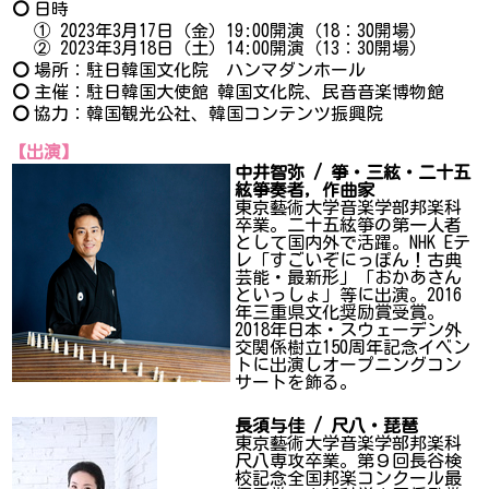
〇
日時
① 2023年3月17日（金）19:00開演（18：30開場）
② 2023年3月18日（土）14:00開演（13：30開場）
〇
場所：駐日韓国文化院 ハンマダンホール
〇
主催：駐日韓国大使館 韓国文化院、民音音楽博物館
〇
協力：韓国観光公社、韓国コンテンツ振興院
【出演】
中井智弥 / 箏・三絃・二十五
絃箏奏者, 作曲家
東京藝術大学音楽学部邦楽科
卒業。二十五絃箏の第一人者
として国内外で活躍。NHK Eテ
レ「すごいぞにっぽん！古典
芸能・最新形」「おかあさん
といっしょ」等に出演。2016
年三重県文化奨励賞受賞。
2018年日本・スウェーデン外
交関係樹立150周年記念イベン
トに出演しオープニングコン
サートを飾る。
長須与佳 / 尺八・琵琶
東京藝術大学音楽学部邦楽科
尺八専攻卒業。第９回長谷検
校記念全国邦楽コンクール最