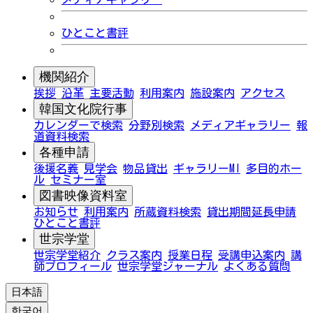
ひとこと書評
機関紹介
挨拶
沿革
主要活動
利用案内
施設案内
アクセス
韓国文化院行事
カレンダーで検索
分野別検索
メディアギャラリー
報
道資料検索
各種申請
後援名義
見学会
物品貸出
ギャラリーMI
多目的ホー
ル
セミナー室
図書映像資料室
お知らせ
利用案内
所蔵資料検索
貸出期間延長申請
ひとこと書評
世宗学堂
世宗学堂紹介
クラス案内
授業日程
受講申込案内
講
師プロフィール
世宗学堂ジャーナル
よくある質問
日本語
한국어