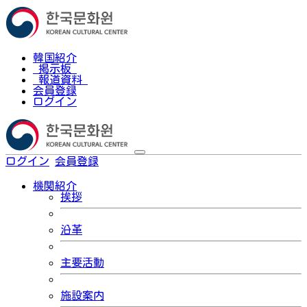
韓国紹介
掲示板
報道資料
会員登録
ログイン
ログイン
会員登録
한국어
機関紹介
挨拶
沿革
主要活動
施設案内