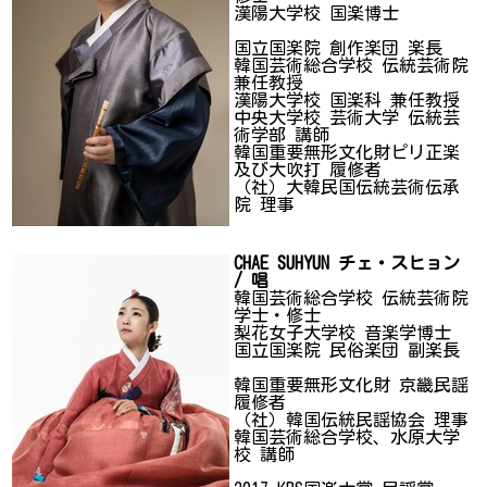
漢陽大学校 国楽博士
国立国楽院 創作楽団 楽長
韓国芸術総合学校 伝統芸術院
兼任教授
漢陽大学校 国楽科 兼任教授
中央大学校 芸術大学 伝統芸
術学部 講師
韓国重要無形文化財ピリ正楽
及び大吹打 履修者
（社）大韓民国伝統芸術伝承
院 理事
CHAE SUHYUN チェ・スヒョン
/ 唱
韓国芸術総合学校 伝統芸術院
学士・修士
梨花女子大学校 音楽学博士
国立国楽院 民俗楽団 副楽長
韓国重要無形文化財 京畿民謡
履修者
（社）韓国伝統民謡協会 理事
韓国芸術総合学校、水原大学
校 講師