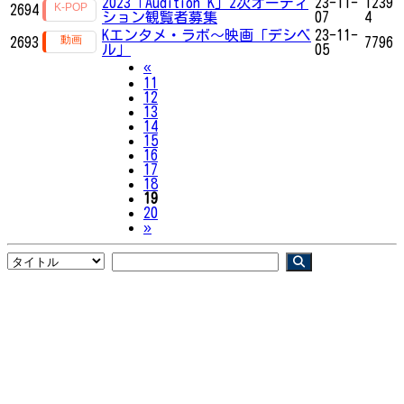
2023「Audition K」2次オーディ
23-11-
1239
2694
ション観覧者募集
07
4
Kエンタメ・ラボ～映画「デシベ
23-11-
2693
7796
ル」
05
Previous
«
11
12
13
14
15
16
17
18
19
20
Next
»