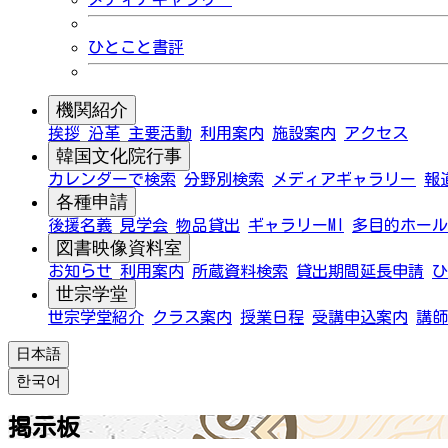
ひとこと書評
機関紹介
挨拶
沿革
主要活動
利用案内
施設案内
アクセス
韓国文化院行事
カレンダーで検索
分野別検索
メディアギャラリー
報
各種申請
後援名義
見学会
物品貸出
ギャラリーMI
多目的ホール
図書映像資料室
お知らせ
利用案内
所蔵資料検索
貸出期間延長申請
ひ
世宗学堂
世宗学堂紹介
クラス案内
授業日程
受講申込案内
講師
日本語
한국어
掲示板