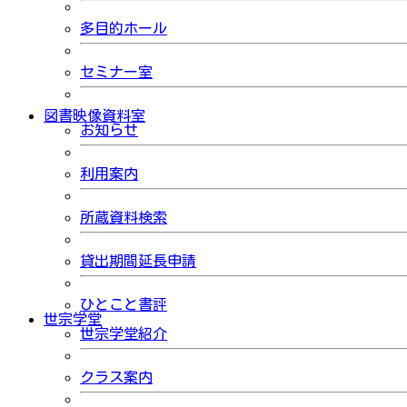
多目的ホール
セミナー室
図書映像資料室
お知らせ
利用案内
所蔵資料検索
貸出期間延長申請
ひとこと書評
世宗学堂
世宗学堂紹介
クラス案内