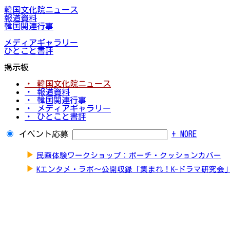
韓国文化院ニュース
報道資料
韓国関連行事
メディアギャラリー
ひとこと書評
掲示板
・ 韓国文化院ニュース
・ 報道資料
・ 韓国関連行事
・ メディアギャラリー
・ ひとこと書評
イベント応募
+ MORE
▶
民画体験ワークショップ：ポーチ・クッションカバー
▶
Kエンタメ・ラボ～公開収録「集まれ！K-ドラマ研究会