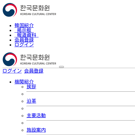
韓国紹介
掲示板
報道資料
会員登録
ログイン
ログイン
会員登録
한국어
機関紹介
挨拶
沿革
主要活動
施設案内