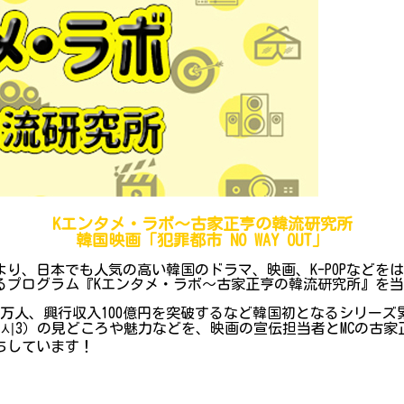
Kエンタメ・ラボ～古家正亨の韓流研究所
韓国映画「犯罪都市 NO WAY OUT」
り、日本でも人気の高い韓国のドラマ、映画、K-POPなどを
プログラム『Kエンタメ・ラボ～古家正亨の韓流研究所』を当院Y
0万人、興行収入100億円を突破するなど韓国初となるシリーズ
：범죄도시3）の見どころや魅力などを、映画の宣伝担当者とMCの
ちしています！