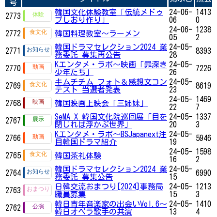
号
韓国文化体験教室「伝統メドゥ
24-06-
1413
2773
プしおり作り」
06
0
24-06-
1238
2772
韓国料理教室～ラーメン
05
2
韓国ドラマセレクション2024 業
24-05-
2771
8393
務委託 募集再公告
28
Kエンタメ・ラボ～映画「罪深き
24-05-
2770
7226
少年たち」
26
キムチチム フォト＆感想文コン
24-05-
2769
8619
テスト 当選者発表
23
24-05-
1469
2768
韓国映画上映会「三姉妹」
22
7
SeMA X 韓国文化院巡回展「目を
24-05-
1337
2767
閉じれば浮かぶ世界」
20
3
Kエンタメ・ラボ～BSJapanext注
24-05-
2766
5946
目韓国ドラマ紹介
19
24-05-
1598
2765
韓国茶礼体験
16
2
韓国ドラマセレクション2024 業
24-05-
2764
6990
務委託 募集公告
15
日韓交流おまつり[2024]事務局
24-05-
1213
2763
職員募集
15
3
韓日青年音楽家の出会いVol.6～
24-05-
1410
2762
韓日オペラ歌手の共演
13
4