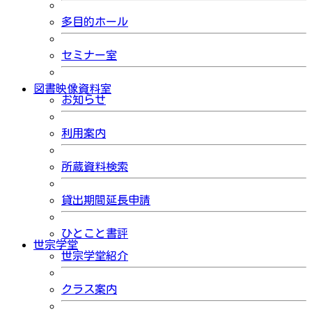
多目的ホール
セミナー室
図書映像資料室
お知らせ
利用案内
所蔵資料検索
貸出期間延長申請
ひとこと書評
世宗学堂
世宗学堂紹介
クラス案内