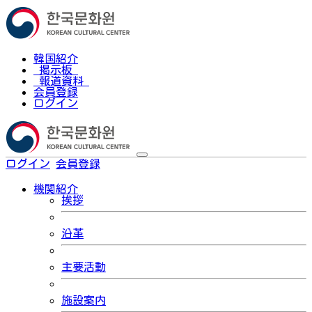
韓国紹介
掲示板
報道資料
会員登録
ログイン
ログイン
会員登録
한국어
機関紹介
挨拶
沿革
主要活動
施設案内