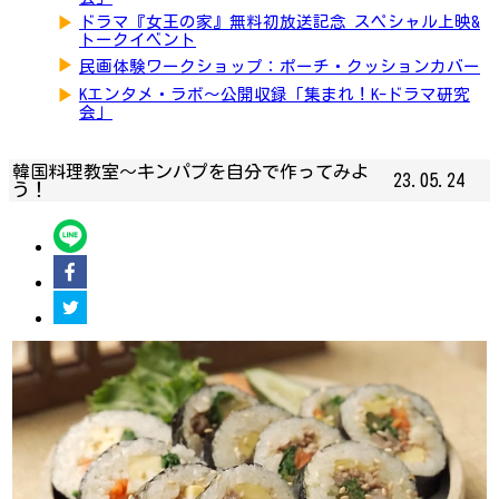
▶
ドラマ『女王の家』無料初放送記念 スペシャル上映&
トークイベント
▶
民画体験ワークショップ：ポーチ・クッションカバー
▶
Kエンタメ・ラボ～公開収録「集まれ！K-ドラマ研究
会」
韓国料理教室〜キンパプを自分で作ってみよ
23.05.24
う！