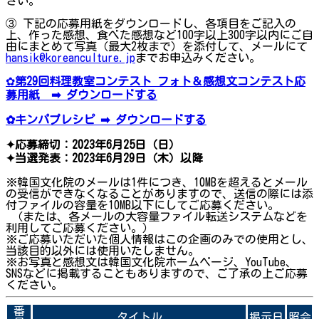
さい。
③ 下記の応募用紙をダウンロードし、各項目をご記入の
上、作った感想、食べた感想など100字以上300字以内にご自
由にまとめて写真（最大2枚まで）を添付して、メールにて
hansik@koreanculture.jp
までお申込みください。
✿
第29回料理教室コンテスト フォト＆感想文コンテスト応
募用紙 ➡ ダウンロードする
✿キンパプレシピ ➡ ダウンロードする
✦応募締切：2023年6月25日（日）
✦当選発表：2023年6月29日（木）以降
※韓国文化院のメールは1件につき、10MBを超えるとメール
の受信ができなくなることがありますので、送信の際には添
付ファイルの容量を10MB以下にしてご応募ください。
（または、各メールの大容量ファイル転送システムなどを
利用してご応募ください。）
※ご応募いただいた個人情報はこの企画のみでの使用とし、
当該目的以外には使用いたしません。
※お写真と感想文は韓国文化院ホームページ、YouTube、
SNSなどに掲載することもありますので、ご了承の上ご応募
ください。
番
タイトル
掲示日
照会