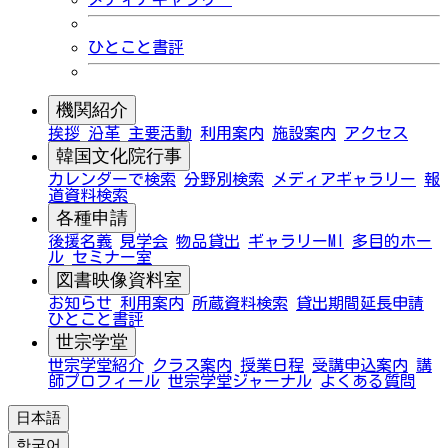
ひとこと書評
機関紹介
挨拶
沿革
主要活動
利用案内
施設案内
アクセス
韓国文化院行事
カレンダーで検索
分野別検索
メディアギャラリー
報
道資料検索
各種申請
後援名義
見学会
物品貸出
ギャラリーMI
多目的ホー
ル
セミナー室
図書映像資料室
お知らせ
利用案内
所蔵資料検索
貸出期間延長申請
ひとこと書評
世宗学堂
世宗学堂紹介
クラス案内
授業日程
受講申込案内
講
師プロフィール
世宗学堂ジャーナル
よくある質問
日本語
한국어