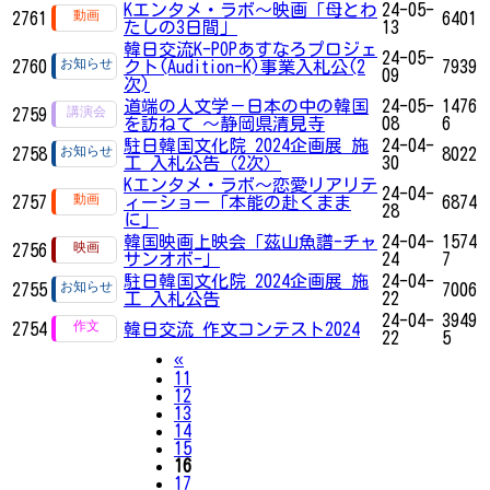
Kエンタメ・ラボ～映画「母とわ
24-05-
2761
6401
たしの3日間」
13
韓日交流K-POPあすなろプロジェ
24-05-
2760
クト(Audition-K)事業入札公(2
7939
09
次)
道端の人文学－日本の中の韓国
24-05-
1476
2759
を訪ねて ～静岡県清見寺
08
6
駐日韓国文化院 2024企画展 施
24-04-
2758
8022
工 入札公告（2次）
30
Kエンタメ・ラボ～恋愛リアリテ
24-04-
2757
ィーショー「本能の赴くまま
6874
28
に」
韓国映画上映会「茲山魚譜-チャ
24-04-
1574
2756
サンオボ-」
24
7
駐日韓国文化院 2024企画展 施
24-04-
2755
7006
工 入札公告
22
24-04-
3949
2754
韓日交流 作文コンテスト2024
22
5
Previous
«
11
12
13
14
15
16
17