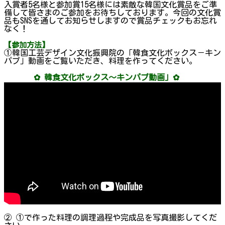
入賞者5名様と参加賞15名様には素敵な韓国文化賞品をご準
備して皆さまのご参加をお待ちしております。今回の文化賞
品もSNSを通してお知らせしますので賞品チェックもお忘れ
なく！
【参加方法】
①韓国工芸デザイン文化振興院の「韓食文化ボックス－キン
パプ」動画をご覧いただき、料理を作ってください。
✿ 韓食文化ボックス～キンパプ動画」✿
② ①で作った料理の調理過程や完成品を写真撮影してくだ