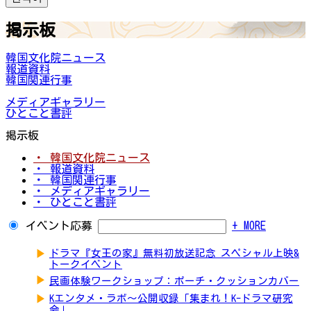
掲示板
韓国文化院ニュース
報道資料
韓国関連行事
メディアギャラリー
ひとこと書評
掲示板
・ 韓国文化院ニュース
・ 報道資料
・ 韓国関連行事
・ メディアギャラリー
・ ひとこと書評
イベント応募
+ MORE
▶
ドラマ『女王の家』無料初放送記念 スペシャル上映&
トークイベント
▶
民画体験ワークショップ：ポーチ・クッションカバー
▶
Kエンタメ・ラボ～公開収録「集まれ！K-ドラマ研究
会」