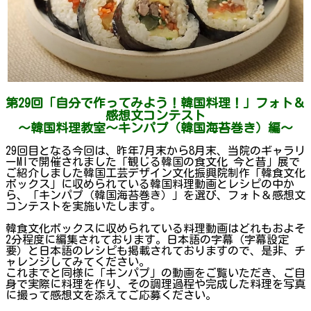
第29回「自分で作ってみよう！韓国料理！」フォト＆
感想文コンテスト
～韓国料理教室〜キンパプ（韓国海苔巻き）編～
29回目となる今回は、昨年7月末から8月末、当院のギャラリ
ーMIで開催されました「観じる韓国の食文化 今と昔」展で
ご紹介しました韓国工芸デザイン文化振興院制作「韓食文化
ボックス」に収められている韓国料理動画とレシピの中か
ら、「キンパプ（韓国海苔巻き）」を選び、フォト＆感想文
コンテストを実施いたします。
韓食文化ボックスに収められている料理動画はどれもおよそ
2分程度に編集されております。日本語の字幕（字幕設定
要）と日本語のレシピも掲載されておりますので、是非、チ
ャレンジしてみてください。
これまでと同様に「キンパプ」の動画をご覧いただき、ご自
身で実際に料理を作り、その調理過程や完成した料理を写真
に撮って感想文を添えてご応募ください。