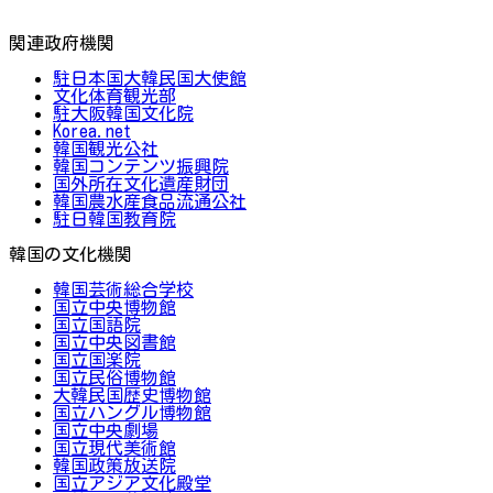
関連政府機関
駐日本国大韓民国大使館
文化体育観光部
駐大阪韓国文化院
Korea.net
韓国観光公社
韓国コンテンツ振興院
国外所在文化遺産財団
韓国農水産食品流通公社
駐日韓国教育院
韓国の文化機関
韓国芸術総合学校
国立中央博物館
国立国語院
国立中央図書館
国立国楽院
国立民俗博物館
大韓民国歴史博物館
国立ハングル博物館
国立中央劇場
国立現代美術館
韓国政策放送院
国立アジア文化殿堂