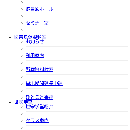
多目的ホール
セミナー室
図書映像資料室
お知らせ
利用案内
所蔵資料検索
貸出期間延長申請
ひとこと書評
世宗学堂
世宗学堂紹介
クラス案内