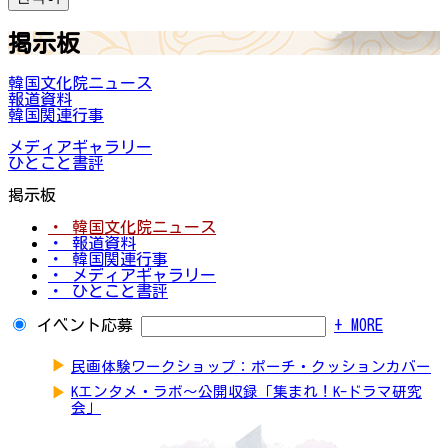
掲示板
韓国文化院ニュース
報道資料
韓国関連行事
メディアギャラリー
ひとこと書評
掲示板
・ 韓国文化院ニュース
・ 報道資料
・ 韓国関連行事
・ メディアギャラリー
・ ひとこと書評
イベント応募
+ MORE
▶
民画体験ワークショップ：ポーチ・クッションカバー
▶
Kエンタメ・ラボ～公開収録「集まれ！K-ドラマ研究
会」