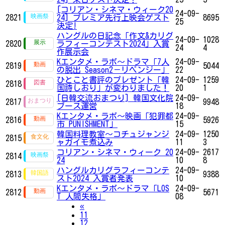
[コリアン・シネマ・ウィーク20
24-09-
2821
24] プレミア先行上映会ゲスト
8695
25
決定!
ハングルの日記念「作文&カリグ
24-09-
1028
2820
ラフィーコンテスト2024」入賞
24
4
作展示会
Kエンタメ・ラボ～ドラマ「7人
24-09-
2819
5044
の脱出 Season2－リベンジー」
22
ひとこと書評のプレゼント「韓
24-09-
1259
2818
国詩しおり」が変わりました！
20
1
[日韓交流おまつり] 韓国文化院
24-09-
2817
9948
ブース運営
18
Kエンタメ・ラボ～映画「犯罪都
24-09-
2816
5926
市 PUNISHMENT」
15
韓国料理教室～コチュジャンジ
24-09-
1250
2815
ャガイモ煮込み
11
3
コリアン・シネマ・ウィーク 20
24-09-
2617
2814
24
10
8
ハングルカリグラフィーコンテ
24-09-
2813
9388
スト2024 入賞者発表
10
Kエンタメ・ラボ～ドラマ「LOS
24-09-
2812
5671
T 人間失格」
08
Previous
«
11
12