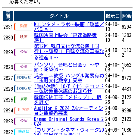
応募ください。
番
タイトル
掲示日
照会
号
Kエンタメ・ラボ～映画「破墓／
24-10-
2831
6294
パミョ」
13
韓国映画上映会「高速道路家
24-10-
1383
2830
族」
10
4
第12回 韓日文化交流公演「同
24-10-
1313
行」～輝煌Ⅱ 日韓交流の華麗な
2829
08
2
る遺産Ⅱ～
パンソリ、合唱と出会う ～季
24-10-
1552
2828
節：SEASON～
08
7
浜之上幸教授 ハングル発展有功
24-10-
2827
6772
「玉冠文化勲章」受章
04
[臨時休講] 10/5（土）テコンド
24-10-
2826
4481
ー体験教室休講のお知らせ
04
韓国伝統工芸「メドゥプ」、脈
24-09-
2122
2825
を継ぐ
26
6
Audition K 2024 2次オーディシ
24-09-
2824
9289
ョン観覧者募集
26
Drama Original Sounds Korea 2
24-09-
2123
2823
024
25
1
[コリアン・シネマ・ウィーク20
24-09-
1086
2822
24] 来日ゲスト決定！
25
5