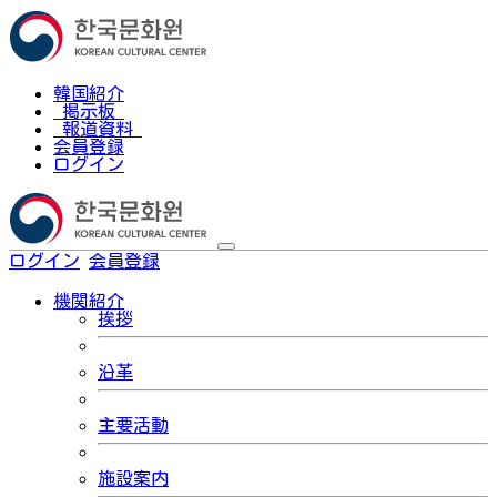
韓国紹介
掲示板
報道資料
会員登録
ログイン
ログイン
会員登録
한국어
機関紹介
挨拶
沿革
主要活動
施設案内