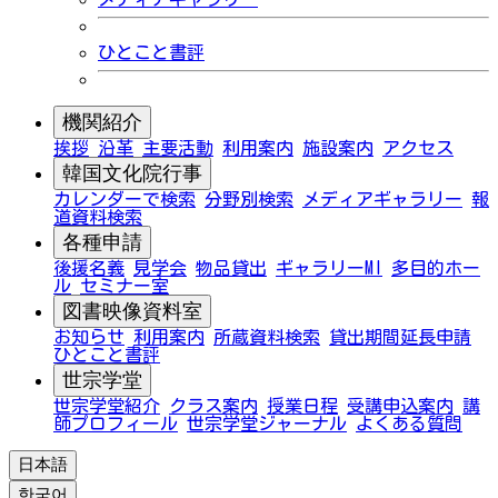
ひとこと書評
機関紹介
挨拶
沿革
主要活動
利用案内
施設案内
アクセス
韓国文化院行事
カレンダーで検索
分野別検索
メディアギャラリー
報
道資料検索
各種申請
後援名義
見学会
物品貸出
ギャラリーMI
多目的ホー
ル
セミナー室
図書映像資料室
お知らせ
利用案内
所蔵資料検索
貸出期間延長申請
ひとこと書評
世宗学堂
世宗学堂紹介
クラス案内
授業日程
受講申込案内
講
師プロフィール
世宗学堂ジャーナル
よくある質問
日本語
한국어