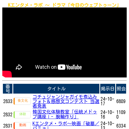
Kエンタメ・ラボ ～ ドラマ「今日のウェブトゥーン」
番
タイトル
掲示日
照会
号
コチュジャンジャガイモ煮込み
24-10-
2833
フォト＆感想文コンテスト 当選
6809
17
者発表
韓国文化体験教室「伝統メドゥ
24-10-
1109
2832
プ講座Ⅰ- 腕輪作り」
16
0
Kエンタメ・ラボ～映画「破墓／
24-10-
2831
6334
パミョ」
13