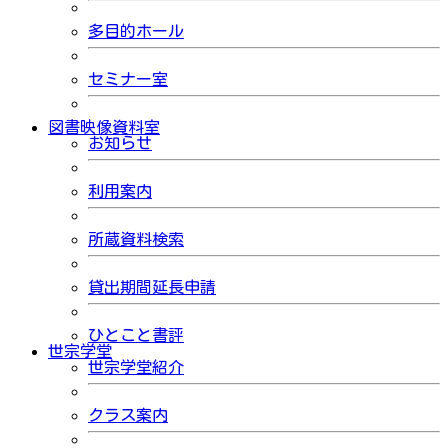
多目的ホール
セミナー室
図書映像資料室
お知らせ
利用案内
所蔵資料検索
貸出期間延長申請
ひとこと書評
世宗学堂
世宗学堂紹介
クラス案内