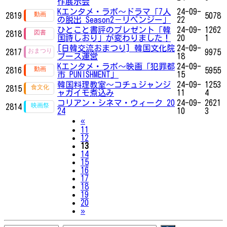
作展示会
Kエンタメ・ラボ～ドラマ「7人
24-09-
2819
5078
の脱出 Season2－リベンジー」
22
ひとこと書評のプレゼント「韓
24-09-
1262
2818
国詩しおり」が変わりました！
20
1
[日韓交流おまつり] 韓国文化院
24-09-
2817
9975
ブース運営
18
Kエンタメ・ラボ～映画「犯罪都
24-09-
2816
5955
市 PUNISHMENT」
15
韓国料理教室～コチュジャンジ
24-09-
1253
2815
ャガイモ煮込み
11
4
コリアン・シネマ・ウィーク 20
24-09-
2621
2814
24
10
3
Previous
«
11
12
13
14
15
16
17
18
19
20
Next
»