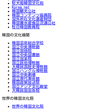
駐大阪韓国文化院
Korea.net
韓国観光公社
韓国コンテンツ振興院
国外所在文化遺産財団
韓国農水産食品流通公社
駐日韓国教育院
韓国の文化機関
韓国芸術総合学校
国立中央博物館
国立国語院
国立中央図書館
国立国楽院
国立民俗博物館
大韓民国歴史博物館
国立ハングル博物館
国立中央劇場
国立現代美術館
韓国政策放送院
国立アジア文化殿堂
大韓民国芸術院
世界の韓国文化院
世界の韓国文化院