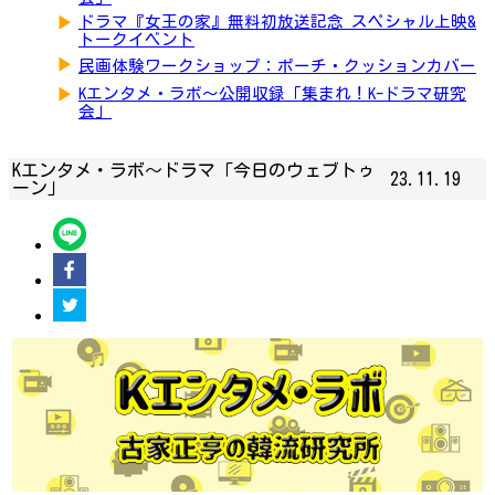
▶
ドラマ『女王の家』無料初放送記念 スペシャル上映&
トークイベント
▶
民画体験ワークショップ：ポーチ・クッションカバー
▶
Kエンタメ・ラボ～公開収録「集まれ！K-ドラマ研究
会」
Kエンタメ・ラボ～ドラマ「今日のウェブトゥ
23.11.19
ーン」