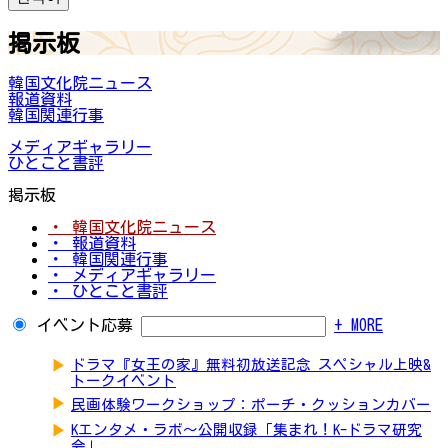
掲示板
韓国文化院ニュース
報道資料
韓国関連行事
メディアギャラリー
ひとこと書評
掲示板
・ 韓国文化院ニュース
・ 報道資料
・ 韓国関連行事
・ メディアギャラリー
・ ひとこと書評
イベント応募
+ MORE
▶
ドラマ『女王の家』無料初放送記念 スペシャル上映&
トークイベント
▶
民画体験ワークショップ：ポーチ・クッションカバー
▶
Kエンタメ・ラボ～公開収録「集まれ！K-ドラマ研究
会」