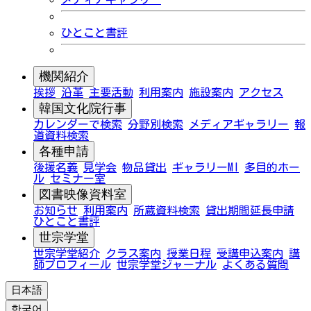
ひとこと書評
機関紹介
挨拶
沿革
主要活動
利用案内
施設案内
アクセス
韓国文化院行事
カレンダーで検索
分野別検索
メディアギャラリー
報
道資料検索
各種申請
後援名義
見学会
物品貸出
ギャラリーMI
多目的ホー
ル
セミナー室
図書映像資料室
お知らせ
利用案内
所蔵資料検索
貸出期間延長申請
ひとこと書評
世宗学堂
世宗学堂紹介
クラス案内
授業日程
受講申込案内
講
師プロフィール
世宗学堂ジャーナル
よくある質問
日本語
한국어