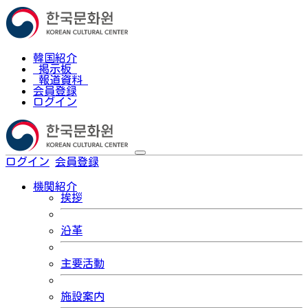
韓国紹介
掲示板
報道資料
会員登録
ログイン
ログイン
会員登録
한국어
機関紹介
挨拶
沿革
主要活動
施設案内