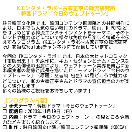
Kエンタメ・ラボ～古家正亨の韓流研究所
韓国ドラマ「今日のウェブトゥーン」
駐日韓国文化院では、韓国コンテンツ振興院との共同制作に
より、日本でも人気の高い韓国のドラマ、映画、K-POPなど
をはじめとする韓流エンタテインメントをテーマに、そのト
レンドや魅力などについて様々な角度から楽しく情報をお伝
えするプログラム『Kエンタメ・ラボ～古家正亨の韓流研究
所』を当院YouTubeチャンネルにて配信しています。
今回の「Kエンタメ・ラボ」では、日本の大ヒットコミック
「重版出来！」を原作に、キム・セジョンとナム・ユンスな
どの人気俳優の出演により、ウェブトゥーン業界を舞台に新
米編集者の葛藤と成長を描いたヒューマンドラマ「今日のウ
ェブトゥーン」（原題：오늘의 웹툰）の見どころや魅力な
どについて、MCの古家正亨さんとドラマの宣伝担当の方が楽
しく紹介します。
多くの皆様のご視聴をお待ちしています！
【プログラム内容】
❐ 研究テーマ
：韓国ドラマ「今日のウェブトゥーン」
❐ 配信日
：2023年11月19日（日）
❐ 内容
：ドラマ「今日のウェブトゥーン 」の見どころや魅
力などを楽しく紹介します。
❐ 制作
：駐日韓国文化院／韓国コンテンツ振興院（KOCCA）