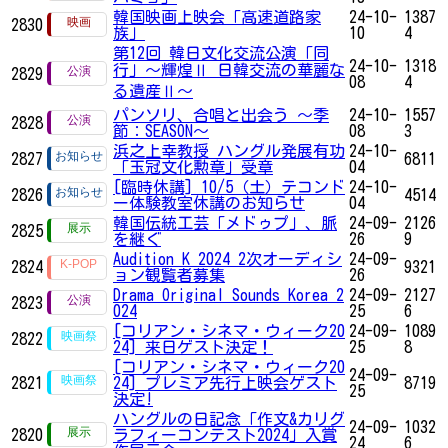
韓国映画上映会「高速道路家
24-10-
1387
2830
族」
10
4
第12回 韓日文化交流公演「同
24-10-
1318
行」～輝煌Ⅱ 日韓交流の華麗な
2829
08
4
る遺産Ⅱ～
パンソリ、合唱と出会う ～季
24-10-
1557
2828
節：SEASON～
08
3
浜之上幸教授 ハングル発展有功
24-10-
2827
6811
「玉冠文化勲章」受章
04
[臨時休講] 10/5（土）テコンド
24-10-
2826
4514
ー体験教室休講のお知らせ
04
韓国伝統工芸「メドゥプ」、脈
24-09-
2126
2825
を継ぐ
26
9
Audition K 2024 2次オーディシ
24-09-
2824
9321
ョン観覧者募集
26
Drama Original Sounds Korea 2
24-09-
2127
2823
024
25
6
[コリアン・シネマ・ウィーク20
24-09-
1089
2822
24] 来日ゲスト決定！
25
8
[コリアン・シネマ・ウィーク20
24-09-
2821
24] プレミア先行上映会ゲスト
8719
25
決定!
ハングルの日記念「作文&カリグ
24-09-
1032
2820
ラフィーコンテスト2024」入賞
24
6