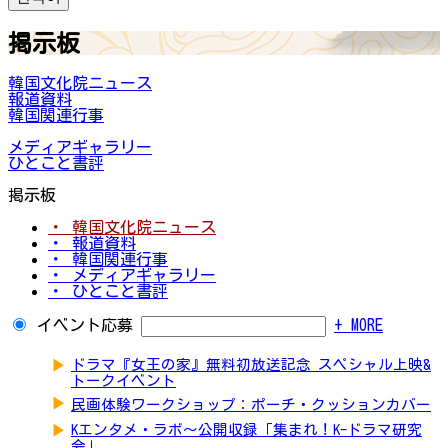
掲示板
韓国文化院ニュース
報道資料
韓国関連行事
メディアギャラリー
ひとこと書評
掲示板
・ 韓国文化院ニュース
・ 報道資料
・ 韓国関連行事
・ メディアギャラリー
・ ひとこと書評
イベント応募
+ MORE
▶
ドラマ『女王の家』無料初放送記念 スペシャル上映&
トークイベント
▶
民画体験ワークショップ：ポーチ・クッションカバー
▶
Kエンタメ・ラボ～公開収録「集まれ！K-ドラマ研究
会」