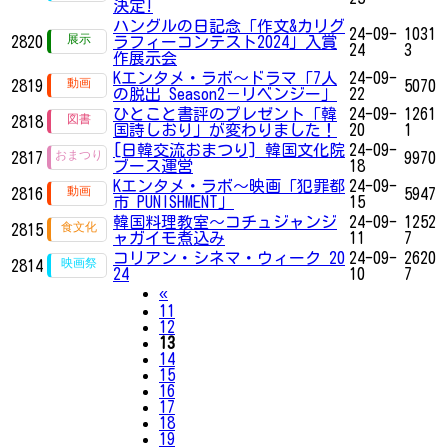
決定!
ハングルの日記念「作文&カリグ
24-09-
1031
2820
ラフィーコンテスト2024」入賞
24
3
作展示会
Kエンタメ・ラボ～ドラマ「7人
24-09-
2819
5070
の脱出 Season2－リベンジー」
22
ひとこと書評のプレゼント「韓
24-09-
1261
2818
国詩しおり」が変わりました！
20
1
[日韓交流おまつり] 韓国文化院
24-09-
2817
9970
ブース運営
18
Kエンタメ・ラボ～映画「犯罪都
24-09-
2816
5947
市 PUNISHMENT」
15
韓国料理教室～コチュジャンジ
24-09-
1252
2815
ャガイモ煮込み
11
7
コリアン・シネマ・ウィーク 20
24-09-
2620
2814
24
10
7
Previous
«
11
12
13
14
15
16
17
18
19