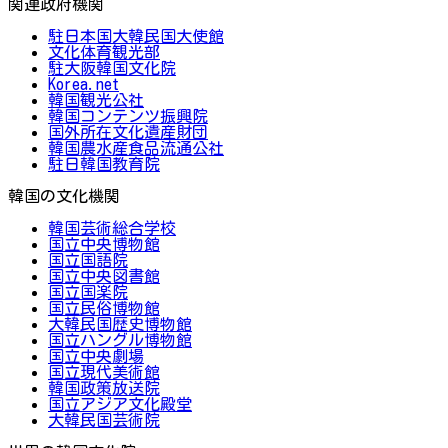
関連政府機関
駐日本国大韓民国大使館
文化体育観光部
駐大阪韓国文化院
Korea.net
韓国観光公社
韓国コンテンツ振興院
国外所在文化遺産財団
韓国農水産食品流通公社
駐日韓国教育院
韓国の文化機関
韓国芸術総合学校
国立中央博物館
国立国語院
国立中央図書館
国立国楽院
国立民俗博物館
大韓民国歴史博物館
国立ハングル博物館
国立中央劇場
国立現代美術館
韓国政策放送院
国立アジア文化殿堂
大韓民国芸術院