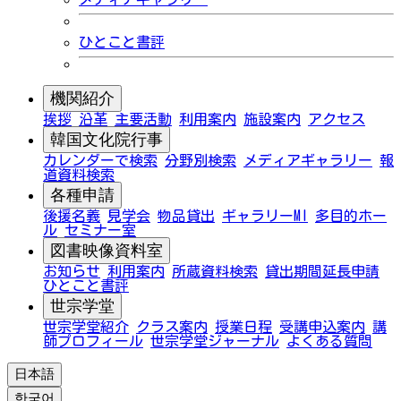
ひとこと書評
機関紹介
挨拶
沿革
主要活動
利用案内
施設案内
アクセス
韓国文化院行事
カレンダーで検索
分野別検索
メディアギャラリー
報
道資料検索
各種申請
後援名義
見学会
物品貸出
ギャラリーMI
多目的ホー
ル
セミナー室
図書映像資料室
お知らせ
利用案内
所蔵資料検索
貸出期間延長申請
ひとこと書評
世宗学堂
世宗学堂紹介
クラス案内
授業日程
受講申込案内
講
師プロフィール
世宗学堂ジャーナル
よくある質問
日本語
한국어