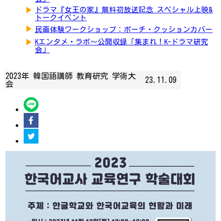
▶
ドラマ『女王の家』無料初放送記念 スペシャル上映&
トークイベント
▶
民画体験ワークショップ：ポーチ・クッションカバー
▶
Kエンタメ・ラボ～公開収録「集まれ！K-ドラマ研究
会」
2023年 韓国語講師 教育研究 学術大
23.11.09
会