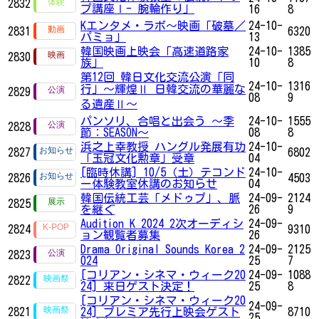
2832
プ講座Ⅰ- 腕輪作り」
16
8
Kエンタメ・ラボ～映画「破墓／
24-10-
2831
6320
パミョ」
13
韓国映画上映会「高速道路家
24-10-
1385
2830
族」
10
8
第12回 韓日文化交流公演「同
24-10-
1316
行」～輝煌Ⅱ 日韓交流の華麗な
2829
08
9
る遺産Ⅱ～
パンソリ、合唱と出会う ～季
24-10-
1555
2828
節：SEASON～
08
8
浜之上幸教授 ハングル発展有功
24-10-
2827
6802
「玉冠文化勲章」受章
04
[臨時休講] 10/5（土）テコンド
24-10-
2826
4503
ー体験教室休講のお知らせ
04
韓国伝統工芸「メドゥプ」、脈
24-09-
2124
2825
を継ぐ
26
9
Audition K 2024 2次オーディシ
24-09-
2824
9310
ョン観覧者募集
26
Drama Original Sounds Korea 2
24-09-
2125
2823
024
25
7
[コリアン・シネマ・ウィーク20
24-09-
1088
2822
24] 来日ゲスト決定！
25
8
[コリアン・シネマ・ウィーク20
24-09-
2821
24] プレミア先行上映会ゲスト
8710
25