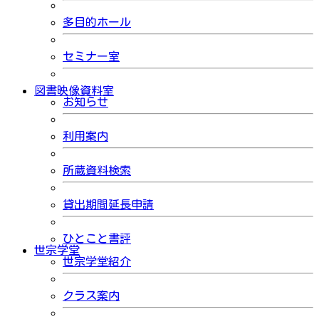
多目的ホール
セミナー室
図書映像資料室
お知らせ
利用案内
所蔵資料検索
貸出期間延長申請
ひとこと書評
世宗学堂
世宗学堂紹介
クラス案内