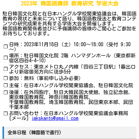
2023年 韓国語講師 教育研究 学術大会
駐日韓国文化院と在日本ハングル学校関東協議会は、韓国語
教育の現状と未来について語り、韓国語教授法と教育コンテ
ンツの研究成果を共有する学術大会を開催します。
韓国語教育関係者並びに予備講師の皆様のご関心とご参加を
お待ちしております。
日時：2023年11月18日（土）10:00～18:00（受付 9:30
❐
～）
場所：駐日韓国文化院 2階 ハンマダンホール（東京都新
❐
宿区四谷4-4-10）
アクセス：東京メトロ丸ノ内線「四谷三丁目駅」1番出口
❐
より新宿御苑方向に徒歩5分
❐
参加：無料（事前申し込み必要）
❐
主催：在日本ハングル学校関東協議会、駐日韓国文化院
後援：在外同胞庁、駐日大韓民国大使館、独立記念館、
❐
東京韓国教育院、神奈川韓国教育院、
千葉韓国教育院、埼玉韓国教育院、民団東京本部、民団
千葉本部
お問い合わせ：在日本ハングル学校関東協議会事務局
❐
[メール]
jakskanto@gmail.com
全体日程 (韓国語で進行)