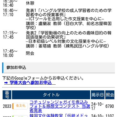
16:30～
休憩
16:40
16:40～
発表1「ハングル学校の成人学習者のための学
17:10
習者中心の授業事例」
–ICTツールを活用した作文授業を中心に–
講師：盧蘭淑 教師 (目白大学、前名古屋韓国
学校)
17:15～
発表2「学習動機の向上のための趣味目的の韓
17:45
国語授業の効果研究」
–日本初級レベル対象の文化授業を中心に–
講師：姜瑢嬉 教師 (練馬民団ハングル学校)
17:45～
閉会
18:00
参加お申込
下記のGoogleフォームからお申込ください。
➡ 学術大会へ参加お申込
番
タイトル
掲示日
照会
号
コチュジャンジャガイモ煮込み
24-10-
2833
フォト＆感想文コンテスト 当選
6790
17
者発表
韓国文化体験教室「伝統メドゥ
24-10-
1107