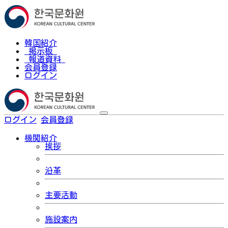
韓国紹介
掲示板
報道資料
会員登録
ログイン
ログイン
会員登録
한국어
機関紹介
挨拶
沿革
主要活動
施設案内