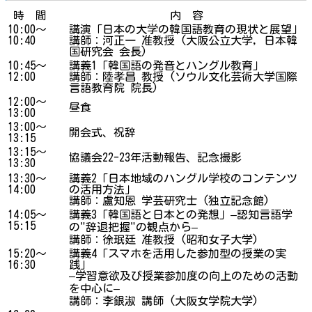
時 間
内 容
10:00～
講演「日本の大学の韓国語教育の現状と展望」
10:40
講師：河正一 准教授 (大阪公立大学, 日本韓
国研究会 会長)
10:45～
講義1「韓国語の発音とハングル教育」
12:00
講師：陸孝昌 教授 (ソウル文化芸術大学国際
言語教育院 院長)
12:00～
昼食
13:00
13:00～
開会式、祝辞
13:15
13:15～
協議会22-23年活動報告、記念撮影
13:30
13:30～
講義2「日本地域のハングル学校のコンテンツ
14:00
の活用方法」
講師：盧知恩 学芸研究士 (独立記念館)
14:05～
講義3「韓国語と日本との発想」–認知言語学
15:15
の"辞退把握"の観点から–
講師：徐珉廷 准教授 (昭和女子大学)
15:20～
講義4「スマホを活用した参加型の授業の実
16:30
践」
–学習意欲及び授業参加度の向上のための活動
を中心に–
講師：李銀淑 講師 (大阪女学院大学)