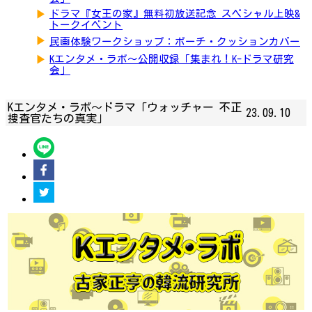
▶
ドラマ『女王の家』無料初放送記念 スペシャル上映&
トークイベント
▶
民画体験ワークショップ：ポーチ・クッションカバー
▶
Kエンタメ・ラボ～公開収録「集まれ！K-ドラマ研究
会」
Kエンタメ・ラボ～ドラマ「ウォッチャー 不正
23.09.10
捜査官たちの真実」