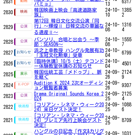
2831
6317
パミョ」
13
韓国映画上映会「高速道路家
24-10-
1385
2830
族」
10
2
第12回 韓日文化交流公演「同
24-10-
1316
行」～輝煌Ⅱ 日韓交流の華麗な
2829
08
4
る遺産Ⅱ～
パンソリ、合唱と出会う ～季
24-10-
1555
2828
節：SEASON～
08
7
浜之上幸教授 ハングル発展有功
24-10-
2827
6799
「玉冠文化勲章」受章
04
[臨時休講] 10/5（土）テコンド
24-10-
2826
4501
ー体験教室休講のお知らせ
04
韓国伝統工芸「メドゥプ」、脈
24-09-
2124
2825
を継ぐ
26
9
Audition K 2024 2次オーディシ
24-09-
2824
9307
ョン観覧者募集
26
Drama Original Sounds Korea 2
24-09-
2125
2823
024
25
4
[コリアン・シネマ・ウィーク20
24-09-
1088
2822
24] 来日ゲスト決定！
25
6
[コリアン・シネマ・ウィーク20
24-09-
2821
24] プレミア先行上映会ゲスト
8709
25
決定!
ハングルの日記念「作文&カリグ
24-09-
1031