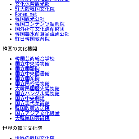
文化体育観光部
駐大阪韓国文化院
Korea.net
韓国観光公社
韓国コンテンツ振興院
国外所在文化遺産財団
韓国農水産食品流通公社
駐日韓国教育院
韓国の文化機関
韓国芸術総合学校
国立中央博物館
国立国語院
国立中央図書館
国立国楽院
国立民俗博物館
大韓民国歴史博物館
国立ハングル博物館
国立中央劇場
国立現代美術館
韓国政策放送院
国立アジア文化殿堂
大韓民国芸術院
世界の韓国文化院
世界の韓国文化院