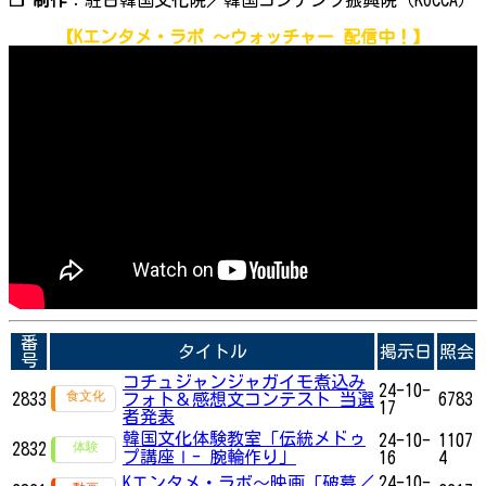
【Kエンタメ・ラボ ～ウォッチャー 配信中！】
番
タイトル
掲示日
照会
号
コチュジャンジャガイモ煮込み
24-10-
2833
フォト＆感想文コンテスト 当選
6783
17
者発表
韓国文化体験教室「伝統メドゥ
24-10-
1107
2832
プ講座Ⅰ- 腕輪作り」
16
4
Kエンタメ・ラボ～映画「破墓／
24-10-