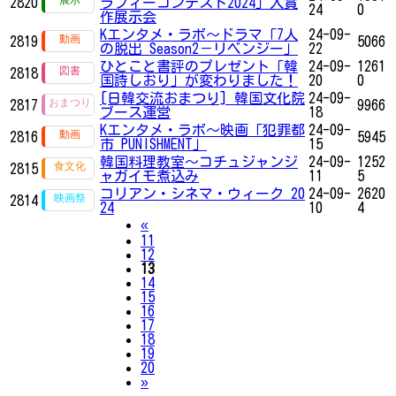
2820
ラフィーコンテスト2024」入賞
24
0
作展示会
Kエンタメ・ラボ～ドラマ「7人
24-09-
2819
5066
の脱出 Season2－リベンジー」
22
ひとこと書評のプレゼント「韓
24-09-
1261
2818
国詩しおり」が変わりました！
20
0
[日韓交流おまつり] 韓国文化院
24-09-
2817
9966
ブース運営
18
Kエンタメ・ラボ～映画「犯罪都
24-09-
2816
5945
市 PUNISHMENT」
15
韓国料理教室～コチュジャンジ
24-09-
1252
2815
ャガイモ煮込み
11
5
コリアン・シネマ・ウィーク 20
24-09-
2620
2814
24
10
4
Previous
«
11
12
13
14
15
16
17
18
19
20
Next
»