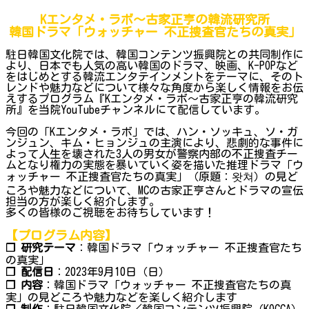
Kエンタメ・ラボ～古家正亨の韓流研究所
韓国ドラマ「ウォッチャー 不正捜査官たちの真実」
駐日韓国文化院では、韓国コンテンツ振興院との共同制作に
より、日本でも人気の高い韓国のドラマ、映画、K-POPなど
をはじめとする韓流エンタテインメントをテーマに、そのト
レンドや魅力などについて様々な角度から楽しく情報をお伝
えするプログラム『Kエンタメ・ラボ～古家正亨の韓流研究
所』を当院YouTubeチャンネルにて配信しています。
今回の「Kエンタメ・ラボ」では、ハン・ソッキュ、ソ・ガ
ンジュン、キム・ヒョンジュの主演により、悲劇的な事件に
よって人生を壊された3人の男女が警察内部の不正捜査チー
ムとなり権力の実態を暴いていく姿を描いた推理ドラマ「ウ
ォッチャー 不正捜査官たちの真実」（原題：왓쳐）の見ど
ころや魅力などについて、MCの古家正亨さんとドラマの宣伝
担当の方が楽しく紹介します。
多くの皆様のご視聴をお待ちしています！
【プログラム内容】
❐ 研究テーマ
：韓国ドラマ「ウォッチャー 不正捜査官たち
の真実」
❐ 配信日
：2023年9月10日（日）
❐ 内容
：韓国ドラマ「ウォッチャー 不正捜査官たちの真
実」の見どころや魅力などを楽しく紹介します
❐
制作
：駐日韓国文化院／韓国コンテンツ振興院（KOCCA）