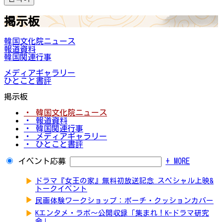
掲示板
韓国文化院ニュース
報道資料
韓国関連行事
メディアギャラリー
ひとこと書評
掲示板
・ 韓国文化院ニュース
・ 報道資料
・ 韓国関連行事
・ メディアギャラリー
・ ひとこと書評
イベント応募
+ MORE
▶
ドラマ『女王の家』無料初放送記念 スペシャル上映&
トークイベント
▶
民画体験ワークショップ：ポーチ・クッションカバー
▶
Kエンタメ・ラボ～公開収録「集まれ！K-ドラマ研究
会」