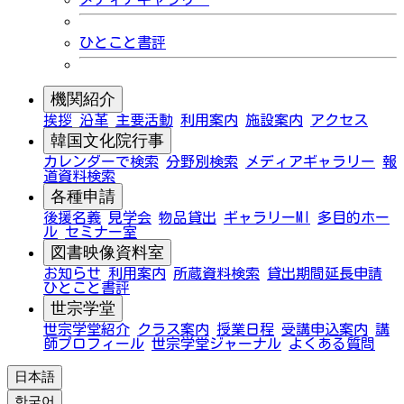
ひとこと書評
機関紹介
挨拶
沿革
主要活動
利用案内
施設案内
アクセス
韓国文化院行事
カレンダーで検索
分野別検索
メディアギャラリー
報
道資料検索
各種申請
後援名義
見学会
物品貸出
ギャラリーMI
多目的ホー
ル
セミナー室
図書映像資料室
お知らせ
利用案内
所蔵資料検索
貸出期間延長申請
ひとこと書評
世宗学堂
世宗学堂紹介
クラス案内
授業日程
受講申込案内
講
師プロフィール
世宗学堂ジャーナル
よくある質問
日本語
한국어