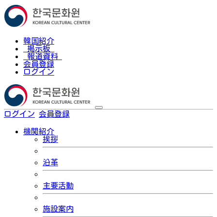
韓国紹介
掲示板
報道資料
会員登録
ログイン
ログイン
会員登録
한국어
機関紹介
挨拶
沿革
主要活動
施設案内