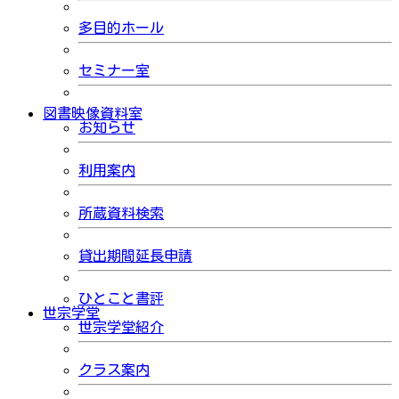
多目的ホール
セミナー室
図書映像資料室
お知らせ
利用案内
所蔵資料検索
貸出期間延長申請
ひとこと書評
世宗学堂
世宗学堂紹介
クラス案内