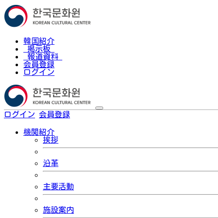
韓国紹介
掲示板
報道資料
会員登録
ログイン
ログイン
会員登録
한국어
機関紹介
挨拶
沿革
主要活動
施設案内