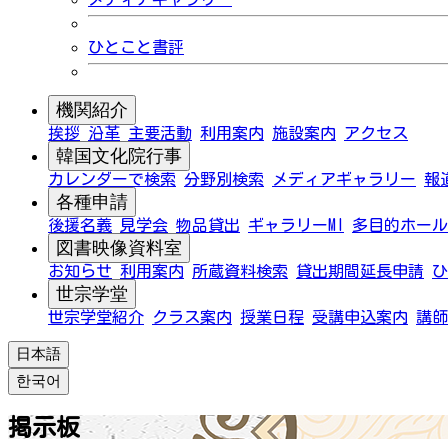
ひとこと書評
機関紹介
挨拶
沿革
主要活動
利用案内
施設案内
アクセス
韓国文化院行事
カレンダーで検索
分野別検索
メディアギャラリー
報
各種申請
後援名義
見学会
物品貸出
ギャラリーMI
多目的ホール
図書映像資料室
お知らせ
利用案内
所蔵資料検索
貸出期間延長申請
ひ
世宗学堂
世宗学堂紹介
クラス案内
授業日程
受講申込案内
講師
日本語
한국어
掲示板