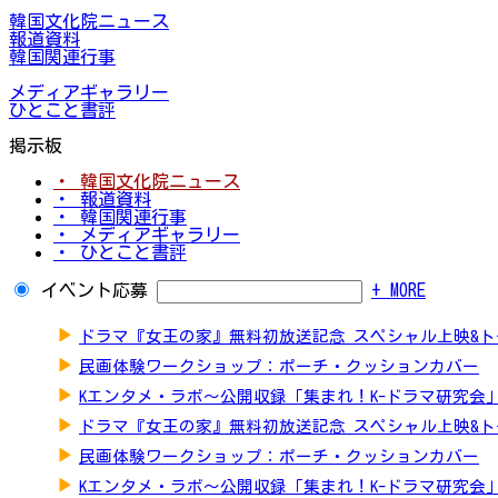
韓国文化院ニュース
報道資料
韓国関連行事
メディアギャラリー
ひとこと書評
掲示板
・ 韓国文化院ニュース
・ 報道資料
・ 韓国関連行事
・ メディアギャラリー
・ ひとこと書評
イベント応募
+ MORE
▶
ドラマ『女王の家』無料初放送記念 スペシャル上映&
▶
民画体験ワークショップ：ポーチ・クッションカバー
▶
Kエンタメ・ラボ～公開収録「集まれ！K-ドラマ研究会
▶
ドラマ『女王の家』無料初放送記念 スペシャル上映&
▶
民画体験ワークショップ：ポーチ・クッションカバー
▶
Kエンタメ・ラボ～公開収録「集まれ！K-ドラマ研究会