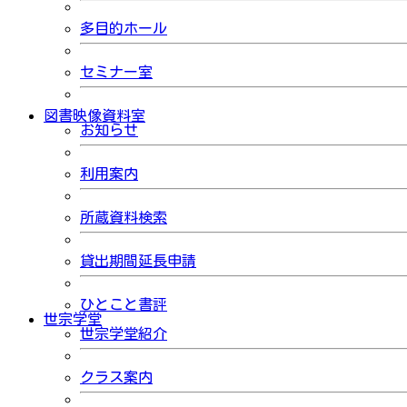
多目的ホール
セミナー室
図書映像資料室
お知らせ
利用案内
所蔵資料検索
貸出期間延長申請
ひとこと書評
世宗学堂
世宗学堂紹介
クラス案内