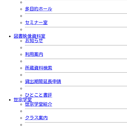
多目的ホール
セミナー室
図書映像資料室
お知らせ
利用案内
所蔵資料検索
貸出期間延長申請
ひとこと書評
世宗学堂
世宗学堂紹介
クラス案内