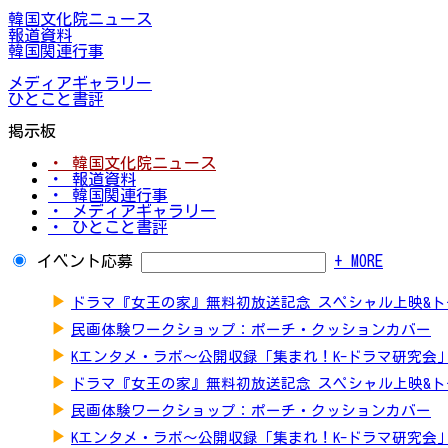
韓国文化院ニュース
報道資料
韓国関連行事
メディアギャラリー
ひとこと書評
掲示板
・ 韓国文化院ニュース
・ 報道資料
・ 韓国関連行事
・ メディアギャラリー
・ ひとこと書評
イベント応募
+ MORE
▶
ドラマ『女王の家』無料初放送記念 スペシャル上映&
▶
民画体験ワークショップ：ポーチ・クッションカバー
▶
Kエンタメ・ラボ～公開収録「集まれ！K-ドラマ研究会
▶
ドラマ『女王の家』無料初放送記念 スペシャル上映&
▶
民画体験ワークショップ：ポーチ・クッションカバー
▶
Kエンタメ・ラボ～公開収録「集まれ！K-ドラマ研究会