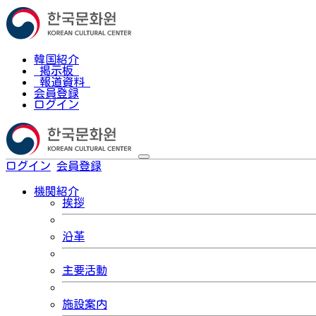
韓国紹介
掲示板
報道資料
会員登録
ログイン
ログイン
会員登録
한국어
機関紹介
挨拶
沿革
主要活動
施設案内