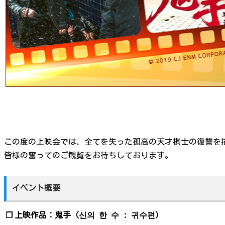
この度の上映会では、全てを失った孤高の天才棋士の復讐を
皆様の奮ってのご観覧をお待ちしております。
イベント概要
❐
上映作品：鬼手（신의 한 수 : 귀수편）