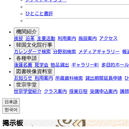
ひとこと書評
機関紹介
挨拶
沿革
主要活動
利用案内
施設案内
アクセス
韓国文化院行事
カレンダーで検索
分野別検索
メディアギャラリー
報
各種申請
後援名義
見学会
物品貸出
ギャラリーMI
多目的ホール
図書映像資料室
お知らせ
利用案内
所蔵資料検索
貸出期間延長申請
ひ
世宗学堂
世宗学堂紹介
クラス案内
授業日程
受講申込案内
講師
日本語
한국어
掲示板