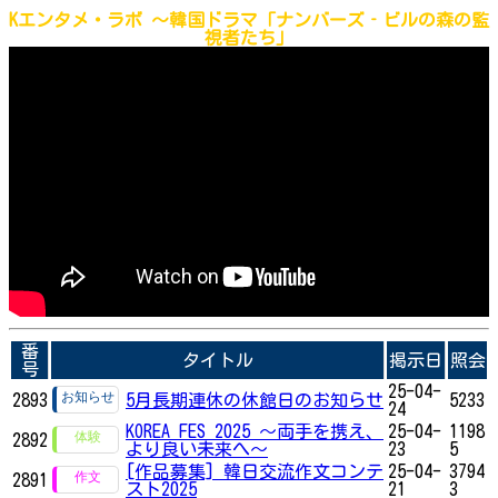
Kエンタメ・ラボ ～韓国ドラマ「ナンバーズ‐ビルの森の監
視者たち」
番
タイトル
掲示日
照会
号
25-04-
2893
5月長期連休の休館日のお知らせ
5233
24
KOREA FES 2025 ～両手を携え、
25-04-
1198
2892
より良い未来へ～
23
5
[作品募集] 韓日交流作文コンテ
25-04-
3794
2891
スト2025
21
3