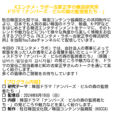
Kエンタメ・ラボ～古家正亨の韓流研究所
ドラマ「ナンバーズ‐ビルの森の監視者たち‐」
駐日韓国文化院では、韓国コンテンツ振興院との共同制作に
より、日本でも人気の高い韓国のドラマ、映画、K-POPなど
をはじめとする韓流エンタテインメントをテーマに、そのト
レンドや魅力などについて様々な角度から楽しく情報をお伝
えするプログラム『Kエンタメ・ラボ～古家正亨の韓流研究
所』を当院YouTubeチャンネルにて配信しています。
今回の「Kエンタメ・ラボ」では、会計法人の悪事によって
家族を失った1人の青年による復讐を描いたヒューマンオフ
ィスドラマ「ナンバーズ‐ビルの森の監視者たち」（原題：
넘버스:빌딩숲의 감시자들）の見どころや魅力などを、ドラ
マの宣伝ご担当者様とMCの古家正亨さんのトークを通じて楽
しく紹介します。
多くの皆様のご視聴をお待ちしています！
【プログラム内容】
❐ 研究テーマ
：韓国ドラマ「ナンバーズ‐ビルの森の監視
者たち‐」
❐ 配信日
：2024年6月16日（日）
❐ 内容
：韓国ドラマ「ナンバーズ‐ビルの森の監視者た
ち‐」の見どころや魅力などを楽しく紹介します。
❐ 制作
：駐日韓国文化院／韓国コンテンツ振興院（KOCCA）