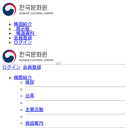
韓国紹介
掲示板
報道資料
会員登録
ログイン
ログイン
会員登録
한국어
機関紹介
挨拶
沿革
主要活動
施設案内