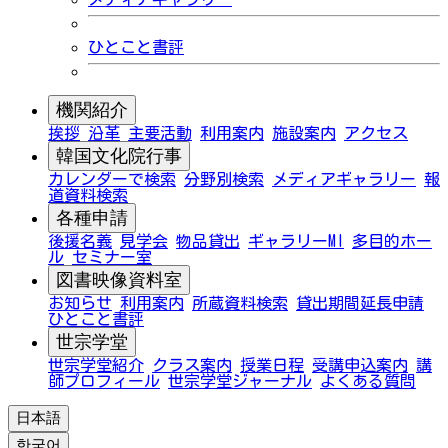
ひとこと書評
機関紹介
挨拶
沿革
主要活動
利用案内
施設案内
アクセス
韓国文化院行事
カレンダーで検索
分野別検索
メディアギャラリー
報
道資料検索
各種申請
後援名義
見学会
物品貸出
ギャラリーMI
多目的ホー
ル
セミナー室
図書映像資料室
お知らせ
利用案内
所蔵資料検索
貸出期間延長申請
ひとこと書評
世宗学堂
世宗学堂紹介
クラス案内
授業日程
受講申込案内
講
師プロフィール
世宗学堂ジャーナル
よくある質問
日本語
한국어