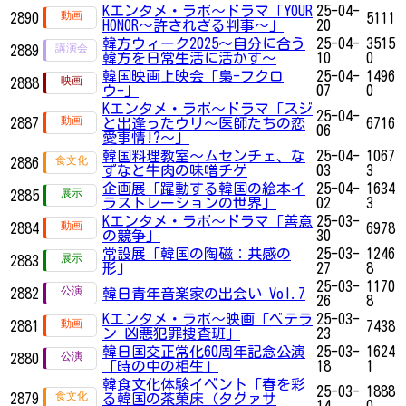
Kエンタメ・ラボ～ドラマ「YOUR
25-04-
2890
5111
HONOR～許されざる判事～」
20
韓方ウィーク2025～自分に合う
25-04-
3515
2889
韓方を日常生活に活かす～
10
0
韓国映画上映会「梟-フクロ
25-04-
1496
2888
ウ-」
07
0
Kエンタメ・ラボ～ドラマ「スジ
25-04-
2887
と出逢ったウリ～医師たちの恋
6716
06
愛事情!?～」
韓国料理教室～ムセンチェ、な
25-04-
1067
2886
ずなと牛肉の味噌チゲ
03
3
企画展「躍動する韓国の絵本イ
25-04-
1634
2885
ラストレーションの世界」
02
3
Kエンタメ・ラボ～ドラマ「善意
25-03-
2884
6978
の競争」
30
常設展「韓国の陶磁：共感の
25-03-
1246
2883
形」
27
8
25-03-
1170
2882
韓日青年音楽家の出会い Vol.7
26
8
Kエンタメ・ラボ～映画「ベテラ
25-03-
2881
7438
ン 凶悪犯罪捜査班」
23
韓日国交正常化60周年記念公演
25-03-
1624
2880
「時の中の相生」
18
1
韓食文化体験イベント「春を彩
25-03-
1888
2879
る韓国の茶菓床（タグァサ
14
0