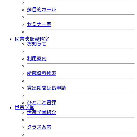
多目的ホール
セミナー室
図書映像資料室
お知らせ
利用案内
所蔵資料検索
貸出期間延長申請
ひとこと書評
世宗学堂
世宗学堂紹介
クラス案内