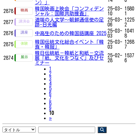
ン）」
韓国映画上映会「コンフィデン
25-03-
1580
2878
シャル：国際共助捜査」
10
1
道端の人文学〜朝鮮通信使の足
25-03-
1225
2877
跡-日光編
06
2
25-03-
1041
2876
中高生のための韓国語講座 2025
03
8
韓国伝統文化総合イベント「韓
25-03-
1268
2875
食・韓服」
03
7
韓日伝統紙－韓紙と和紙－交流
25-02-
1537
2874
展「紙、文化をつなぐ」及びセ
28
6
ミナー
1
2
3
4
5
6
7
8
9
10
Next
»