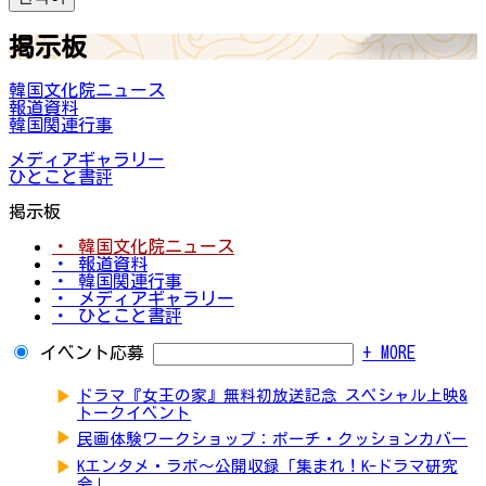
掲示板
韓国文化院ニュース
報道資料
韓国関連行事
メディアギャラリー
ひとこと書評
掲示板
・ 韓国文化院ニュース
・ 報道資料
・ 韓国関連行事
・ メディアギャラリー
・ ひとこと書評
イベント応募
+ MORE
▶
ドラマ『女王の家』無料初放送記念 スペシャル上映&
トークイベント
▶
民画体験ワークショップ：ポーチ・クッションカバー
▶
Kエンタメ・ラボ～公開収録「集まれ！K-ドラマ研究
会」