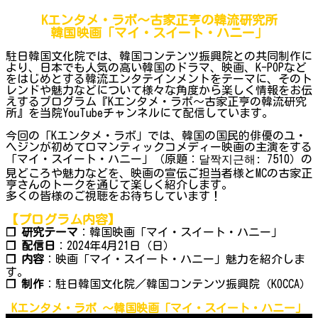
Kエンタメ・ラボ～古家正亨の韓流研究所
韓国映画「マイ・スイート・ハニー」
駐日韓国文化院では、韓国コンテンツ振興院との共同制作に
より、日本でも人気の高い韓国のドラマ、映画、K-POPなど
をはじめとする韓流エンタテインメントをテーマに、そのト
レンドや魅力などについて様々な角度から楽しく情報をお伝
えするプログラム『Kエンタメ・ラボ～古家正亨の韓流研究
所』を当院YouTubeチャンネルにて配信しています。
今回の「Kエンタメ・ラボ」では、韓国の国民的俳優のユ・
ヘジンが初めてロマンティックコメディー映画の主演をする
「マイ・スイート・ハニー」（原題：달짝지근해: 7510）の
見どころや魅力などを、映画の宣伝ご担当者様とMCの古家正
亨さんのトークを通じて楽しく紹介します。
多くの皆様のご視聴をお待ちしています！
【プログラム内容】
❐ 研究テーマ
：韓国映画「マイ・スイート・ハニー」
❐ 配信日
：2024年4月21日（日）
❐ 内容
：映画「マイ・スイート・ハニー」魅力を紹介しま
す。
❐ 制作
：駐日韓国文化院／韓国コンテンツ振興院（KOCCA）
Kエンタメ・ラボ ～韓国映画「マイ・スイート・ハニー」