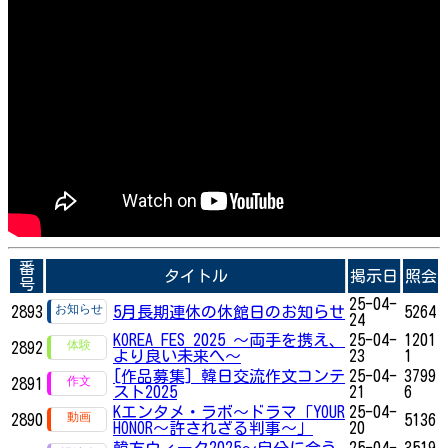
番
タイトル
掲示日
照会
号
25-04-
2893
5月長期連休の休館日のお知らせ
5264
24
KOREA FES 2025 ～両手を携え、
25-04-
1201
2892
より良い未来へ～
23
1
[作品募集] 韓日交流作文コンテ
25-04-
3799
2891
スト2025
21
6
Kエンタメ・ラボ～ドラマ「YOUR
25-04-
2890
5136
HONOR～許されざる判事～」
20
韓方ウィーク2025～自分に合う
25-04-
3519