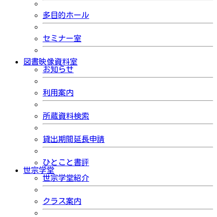
多目的ホール
セミナー室
図書映像資料室
お知らせ
利用案内
所蔵資料検索
貸出期間延長申請
ひとこと書評
世宗学堂
世宗学堂紹介
クラス案内