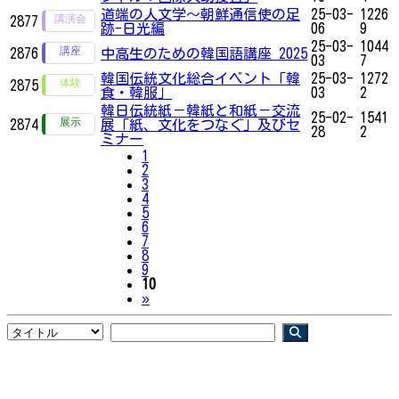
道端の人文学〜朝鮮通信使の足
25-03-
1226
2877
跡-日光編
06
9
25-03-
1044
2876
中高生のための韓国語講座 2025
03
7
韓国伝統文化総合イベント「韓
25-03-
1272
2875
食・韓服」
03
2
韓日伝統紙－韓紙と和紙－交流
25-02-
1541
2874
展「紙、文化をつなぐ」及びセ
28
2
ミナー
1
2
3
4
5
6
7
8
9
10
Next
»