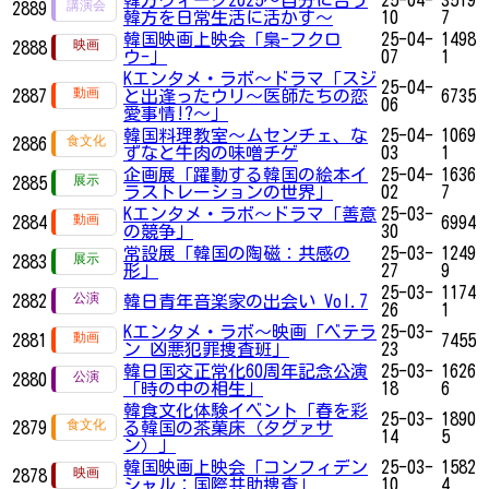
2889
韓方を日常生活に活かす～
10
7
韓国映画上映会「梟-フクロ
25-04-
1498
2888
ウ-」
07
1
Kエンタメ・ラボ～ドラマ「スジ
25-04-
2887
と出逢ったウリ～医師たちの恋
6735
06
愛事情!?～」
韓国料理教室～ムセンチェ、な
25-04-
1069
2886
ずなと牛肉の味噌チゲ
03
1
企画展「躍動する韓国の絵本イ
25-04-
1636
2885
ラストレーションの世界」
02
7
Kエンタメ・ラボ～ドラマ「善意
25-03-
2884
6994
の競争」
30
常設展「韓国の陶磁：共感の
25-03-
1249
2883
形」
27
9
25-03-
1174
2882
韓日青年音楽家の出会い Vol.7
26
1
Kエンタメ・ラボ～映画「ベテラ
25-03-
2881
7455
ン 凶悪犯罪捜査班」
23
韓日国交正常化60周年記念公演
25-03-
1626
2880
「時の中の相生」
18
6
韓食文化体験イベント「春を彩
25-03-
1890
2879
る韓国の茶菓床（タグァサ
14
5
ン）」
韓国映画上映会「コンフィデン
25-03-
1582
2878
シャル：国際共助捜査」
10
4