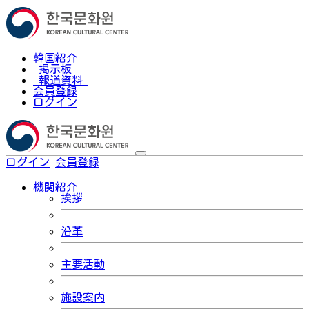
韓国紹介
掲示板
報道資料
会員登録
ログイン
ログイン
会員登録
한국어
機関紹介
挨拶
沿革
主要活動
施設案内