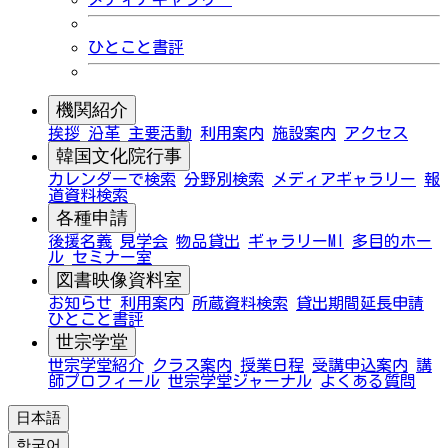
ひとこと書評
機関紹介
挨拶
沿革
主要活動
利用案内
施設案内
アクセス
韓国文化院行事
カレンダーで検索
分野別検索
メディアギャラリー
報
道資料検索
各種申請
後援名義
見学会
物品貸出
ギャラリーMI
多目的ホー
ル
セミナー室
図書映像資料室
お知らせ
利用案内
所蔵資料検索
貸出期間延長申請
ひとこと書評
世宗学堂
世宗学堂紹介
クラス案内
授業日程
受講申込案内
講
師プロフィール
世宗学堂ジャーナル
よくある質問
日本語
한국어