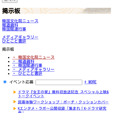
掲示板
韓国文化院ニュース
報道資料
韓国関連行事
メディアギャラリー
ひとこと書評
掲示板
・ 韓国文化院ニュース
・ 報道資料
・ 韓国関連行事
・ メディアギャラリー
・ ひとこと書評
イベント応募
+ MORE
▶
ドラマ『女王の家』無料初放送記念 スペシャル上映&
トークイベント
▶
民画体験ワークショップ：ポーチ・クッションカバー
▶
Kエンタメ・ラボ～公開収録「集まれ！K-ドラマ研究
会」