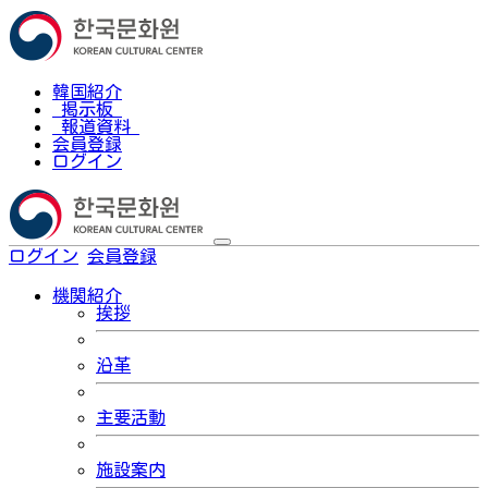
韓国紹介
掲示板
報道資料
会員登録
ログイン
ログイン
会員登録
한국어
機関紹介
挨拶
沿革
主要活動
施設案内