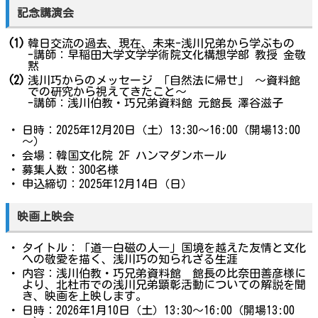
記念講演会
(1)
韓日交流の過去、現在、未来-浅川兄弟から学ぶもの
-講師：早稲田大学文学学術院文化構想学部 教授 金敬
黙
(2)
浅川巧からのメッセージ 「自然法に帰せ」 〜資料館
での研究から視えてきたこと〜
-講師：浅川伯教・巧兄弟資料館 元館長 澤谷滋子
・
日時：2025年12月20日（土）13:30～16:00（開場13:00
～）
・
会場：韓国文化院 2F ハンマダンホール
・
募集人数：300名様
・
申込締切：2025年12月14日（日）
映画上映会
・
タイトル：「道―白磁の人―」国境を越えた友情と文化
への敬愛を描く、浅川巧の知られざる生涯
・
内容：浅川伯教・巧兄弟資料館 館長の比奈田善彦様に
より、北杜市での浅川兄弟顕彰活動についての解説を聞
き、映画を上映します。
・
日時：2026年1月10日（土）13:30～16:00（開場13:00