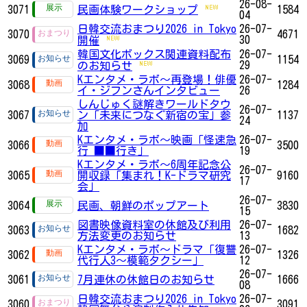
26-08-
3071
民画体験ワークショップ
1584
04
日韓交流おまつり2026 in Tokyo
26-07-
3070
4671
30
開催
韓国文化ボックス関連資料配布
26-07-
3069
1154
29
のお知らせ
Kエンタメ・ラボ～再登場！俳優
26-07-
3068
1284
イ・ジフンさんインタビュー
26
しんじゅく謎解きワールドタウ
26-07-
3067
ン「未来につなぐ新宿の宝」参
1137
24
加
Kエンタメ・ラボ～映画「怪速急
26-07-
3066
3500
行 ■■行き」
19
Kエンタメ・ラボ～6周年記念公
26-07-
3065
開収録「集まれ！K-ドラマ研究
9160
17
会」
26-07-
3064
民画、朝鮮のポップアート
3830
15
図書映像資料室の休館及び利用
26-07-
3063
1682
方法変更のお知らせ
13
Kエンタメ・ラボ～ドラマ「復讐
26-07-
3062
1326
代行人3～模範タクシー」
12
26-07-
3061
7月連休の休館日のお知らせ
1666
08
日韓交流おまつり2026 in Tokyo
26-07-
3060
3091