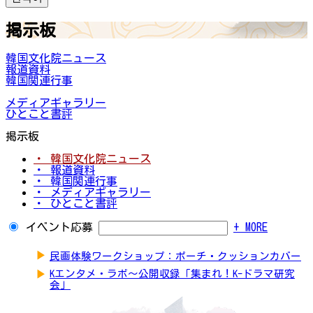
掲示板
韓国文化院ニュース
報道資料
韓国関連行事
メディアギャラリー
ひとこと書評
掲示板
・ 韓国文化院ニュース
・ 報道資料
・ 韓国関連行事
・ メディアギャラリー
・ ひとこと書評
イベント応募
+ MORE
▶
民画体験ワークショップ：ポーチ・クッションカバー
▶
Kエンタメ・ラボ～公開収録「集まれ！K-ドラマ研究
会」