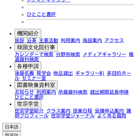
ひとこと書評
機関紹介
挨拶
沿革
主要活動
利用案内
施設案内
アクセス
韓国文化院行事
カレンダーで検索
分野別検索
メディアギャラリー
報
道資料検索
各種申請
後援名義
見学会
物品貸出
ギャラリーMI
多目的ホー
ル
セミナー室
図書映像資料室
お知らせ
利用案内
所蔵資料検索
貸出期間延長申請
ひとこと書評
世宗学堂
世宗学堂紹介
クラス案内
授業日程
受講申込案内
講
師プロフィール
世宗学堂ジャーナル
よくある質問
日本語
한국어