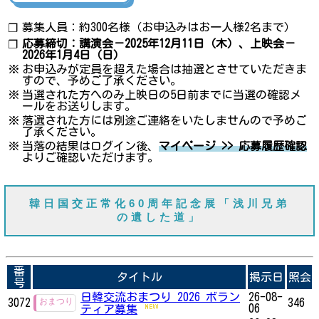
募集人員：約300名様（お申込みはお一人様2名まで）
❐
応募締切：講演会－2025年12月11日（木）、上映会－
❐
2026年1月4日（日）
※
お申込みが定員を超えた場合は抽選とさせていただきま
すので、予めご了承ください。
※
当選された方へのみ上映日の5日前までに当選の確認メ
ールをお送りします。
※
落選された方には別途ご連絡をいたしませんので予めご
了承ください。
※
当落の結果はログイン後、
マイページ >> 応募履歴確認
よりご確認いただけます。
韓日国交正常化60周年記念展「浅川兄弟
の遺した道」
番
タイトル
掲示日
照会
号
日韓交流おまつり 2026 ボラン
26-08-
3072
346
06
ティア募集