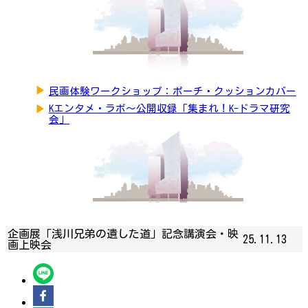
▶
民画体験ワークショップ：ポーチ・クッションカバー
▶
Kエンタメ・ラボ～公開収録「集まれ！K-ドラマ研究
会」
企画展「浅川兄弟の遺した道」記念講演会・映
25.11.13
画上映会