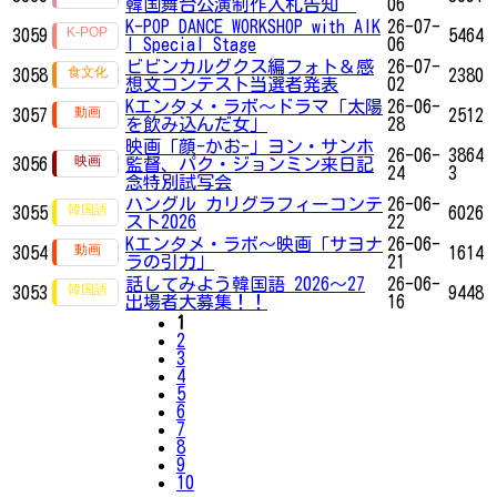
韓国舞台公演制作入札告知
06
K-POP DANCE WORKSHOP with AIK
26-07-
3059
5464
I Special Stage
06
ビビンカルグクス編フォト＆感
26-07-
3058
2380
想文コンテスト当選者発表
02
Kエンタメ・ラボ～ドラマ「太陽
26-06-
3057
2512
を飲み込んだ女」
28
映画「顔-かお-」ヨン・サンホ
26-06-
3864
3056
監督、パク・ジョンミン来日記
24
3
念特別試写会
ハングル カリグラフィーコンテ
26-06-
3055
6026
スト2026
22
Kエンタメ・ラボ～映画「サヨナ
26-06-
3054
1614
ラの引力」
21
話してみよう韓国語 2026～27
26-06-
3053
9448
出場者大募集！！
16
1
2
3
4
5
6
7
8
9
10