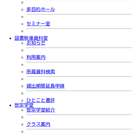
多目的ホール
セミナー室
図書映像資料室
お知らせ
利用案内
所蔵資料検索
貸出期間延長申請
ひとこと書評
世宗学堂
世宗学堂紹介
クラス案内