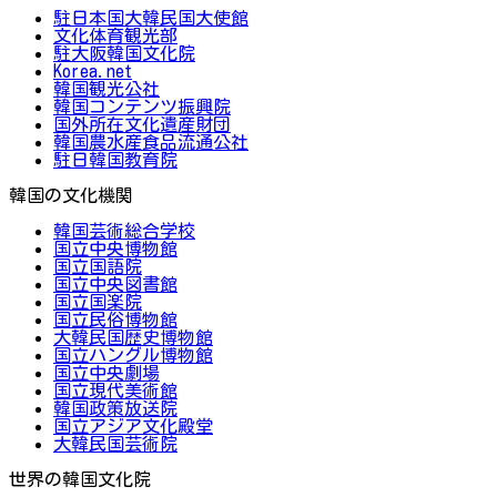
駐日本国大韓民国大使館
文化体育観光部
駐大阪韓国文化院
Korea.net
韓国観光公社
韓国コンテンツ振興院
国外所在文化遺産財団
韓国農水産食品流通公社
駐日韓国教育院
韓国の文化機関
韓国芸術総合学校
国立中央博物館
国立国語院
国立中央図書館
国立国楽院
国立民俗博物館
大韓民国歴史博物館
国立ハングル博物館
国立中央劇場
国立現代美術館
韓国政策放送院
国立アジア文化殿堂
大韓民国芸術院
世界の韓国文化院