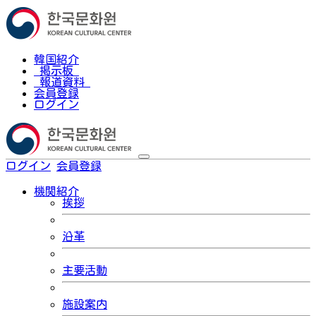
韓国紹介
掲示板
報道資料
会員登録
ログイン
ログイン
会員登録
한국어
機関紹介
挨拶
沿革
主要活動
施設案内