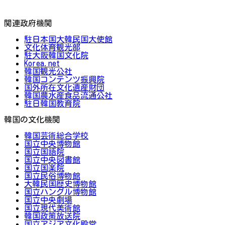
関連政府機関
駐日本国大韓民国大使館
文化体育観光部
駐大阪韓国文化院
Korea.net
韓国観光公社
韓国コンテンツ振興院
国外所在文化遺産財団
韓国農水産食品流通公社
駐日韓国教育院
韓国の文化機関
韓国芸術総合学校
国立中央博物館
国立国語院
国立中央図書館
国立国楽院
国立民俗博物館
大韓民国歴史博物館
国立ハングル博物館
国立中央劇場
国立現代美術館
韓国政策放送院
国立アジア文化殿堂