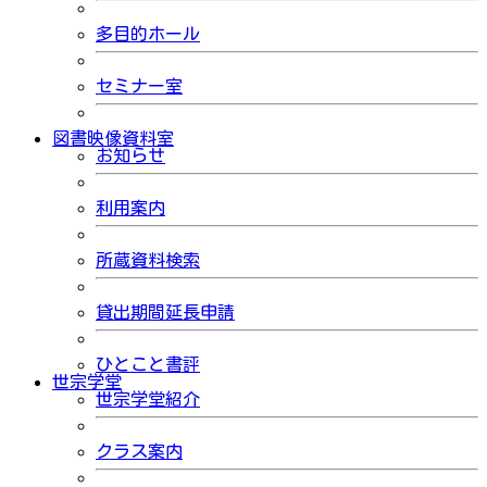
多目的ホール
セミナー室
図書映像資料室
お知らせ
利用案内
所蔵資料検索
貸出期間延長申請
ひとこと書評
世宗学堂
世宗学堂紹介
クラス案内