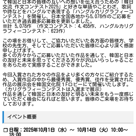
て韓国と日本の皆様の互いへの想いを伝え合うための「韓日
交流 作文コンテスト2025」と好きな単語やことわざ、歌詞
や詩などをハングルで表現する「ハングルカリグラフィーコ
ンテスト」を開催し、日本全国各地から5,078作のご応募を
いただき過去最多応募数を更新しました。
※計 5,078作 （作文コンテスト：4,455作, ハングルカリグ
ラフィーコンテスト：623作）
この場をお借りして、ご協力いただいた各方面の皆様方、学
校の先生方、そしてご応募いただいた皆様に心より深く感謝
申し上げます。
多くの方々からご応募いただいた作品を通して、韓国と日本
の友好と未来を思ってくださる方々が沢山いらっしゃること
をあらためて実感することができました。
今回入賞された方々の作品をより多くの方々にご紹介するた
め、入賞作品の中から最優秀賞、優秀賞、佳作を受賞された
作品の展示会を韓国文化院１Fロビーにて開催いたします。
（カリグラフィーコンテストは入選まで展示）
作品を通して韓国と日本の友好と明るい未来をもう一度感じ
ていただく機会になればと思います。皆様のご来場をお待ち
しております。
イベント概要
日程：2025年10月1日（水）～ 10月14日（火）10:00～
❐
18:00