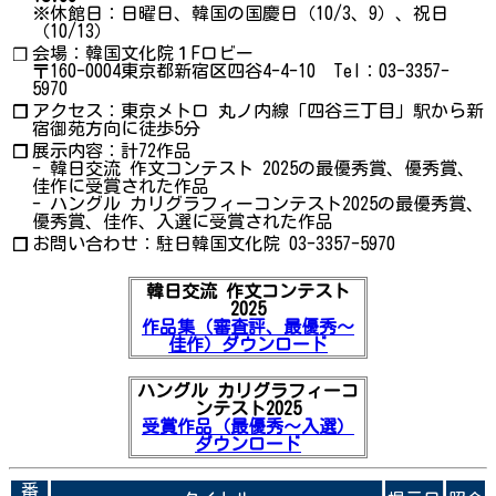
※休館日：日曜日、韓国の国慶日（10/3、9）、祝日
（10/13）
会場：韓国文化院１Fロビー
❐
〒160-0004東京都新宿区四谷4-4-10 Tel：03-3357-
5970
アクセス：東京メトロ 丸ノ内線「四谷三丁目」駅から新
❐
宿御苑方向に徒歩5分
展示内容：計72作品
❐
- 韓日交流 作文コンテスト 2025の最優秀賞、優秀賞、
佳作に受賞された作品
- ハングル カリグラフィーコンテスト2025の最優秀賞、
優秀賞、佳作、入選に受賞された作品
お問い合わせ：駐日韓国文化院 03-3357-5970
❐
韓日交流 作文コンテスト
2025
作品集（審査評、最優秀～
佳作）ダウンロード
ハングル カリグラフィーコ
ンテスト2025
受賞作品（最優秀～入選）
ダウンロード
番