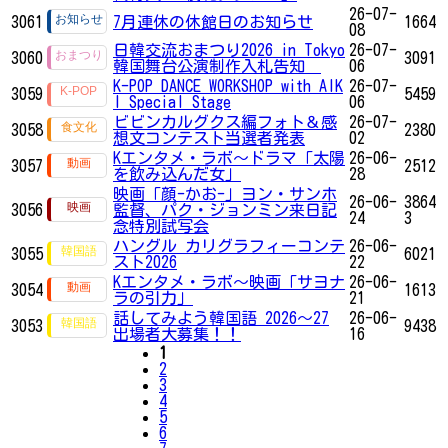
26-07-
3061
7月連休の休館日のお知らせ
1664
08
日韓交流おまつり2026 in Tokyo
26-07-
3060
3091
韓国舞台公演制作入札告知
06
K-POP DANCE WORKSHOP with AIK
26-07-
3059
5459
I Special Stage
06
ビビンカルグクス編フォト＆感
26-07-
3058
2380
想文コンテスト当選者発表
02
Kエンタメ・ラボ～ドラマ「太陽
26-06-
3057
2512
を飲み込んだ女」
28
映画「顔-かお-」ヨン・サンホ
26-06-
3864
3056
監督、パク・ジョンミン来日記
24
3
念特別試写会
ハングル カリグラフィーコンテ
26-06-
3055
6021
スト2026
22
Kエンタメ・ラボ～映画「サヨナ
26-06-
3054
1613
ラの引力」
21
話してみよう韓国語 2026～27
26-06-
3053
9438
出場者大募集！！
16
1
2
3
4
5
6