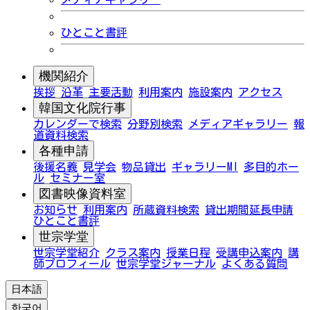
ひとこと書評
機関紹介
挨拶
沿革
主要活動
利用案内
施設案内
アクセス
韓国文化院行事
カレンダーで検索
分野別検索
メディアギャラリー
報
道資料検索
各種申請
後援名義
見学会
物品貸出
ギャラリーMI
多目的ホー
ル
セミナー室
図書映像資料室
お知らせ
利用案内
所蔵資料検索
貸出期間延長申請
ひとこと書評
世宗学堂
世宗学堂紹介
クラス案内
授業日程
受講申込案内
講
師プロフィール
世宗学堂ジャーナル
よくある質問
日本語
한국어