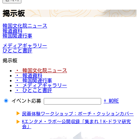
掲示板
韓国文化院ニュース
報道資料
韓国関連行事
メディアギャラリー
ひとこと書評
掲示板
・ 韓国文化院ニュース
・ 報道資料
・ 韓国関連行事
・ メディアギャラリー
・ ひとこと書評
イベント応募
+ MORE
▶
民画体験ワークショップ：ポーチ・クッションカバー
▶
Kエンタメ・ラボ～公開収録「集まれ！K-ドラマ研究
会」