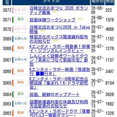
タイトル
掲示日
照会
号
日韓交流おまつり 2026 ボラン
26-08-
3072
322
06
ティア募集
26-08-
3071
民画体験ワークショップ
1576
04
日韓交流おまつり2026 in Tokyo
26-07-
3070
4666
30
開催
韓国文化ボックス関連資料配布
26-07-
3069
1152
29
のお知らせ
Kエンタメ・ラボ～再登場！俳優
26-07-
3068
1278
イ・ジフンさんインタビュー
26
しんじゅく謎解きワールドタウ
26-07-
3067
ン「未来につなぐ新宿の宝」参
1137
24
加
Kエンタメ・ラボ～映画「怪速急
26-07-
3066
3497
行 ■■行き」
19
Kエンタメ・ラボ～6周年記念公
26-07-
3065
開収録「集まれ！K-ドラマ研究
9154
17
会」
26-07-
3064
民画、朝鮮のポップアート
3826
15
図書映像資料室の休館及び利用
26-07-
3063
1682
方法変更のお知らせ
13
Kエンタメ・ラボ～ドラマ「復讐
26-07-
3062
1326
代行人3～模範タクシー」
12